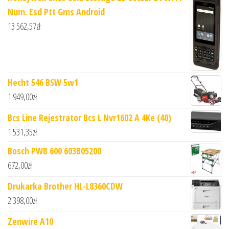
Num. Esd Ptt Gms Android
13 562,57
zł
Hecht 546 BSW 5w1
1 949,00
zł
Bcs Line Rejestrator Bcs L Nvr1602 A 4Ke (40)
1 531,35
zł
Bosch PWB 600 603B05200
672,00
zł
Drukarka Brother HL-L8360CDW
2 398,00
zł
Zenwire A10