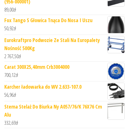
(956-000001)
89,00
zł
Fox Tango S Głowica Tnąca Do Nosa I Uszu
50,92
zł
Eurokraftpro Podwozie Ze Stali Na Europalety
Nośność 500Kg
2 767,50
zł
Carat 300X25,40mm Crb3004000
700,12
zł
Karcher ładowarka do WV 2.633-107.0
56,96
zł
Stema Stelaż Do Biurka Ny A057/76/K 76X76 Cm
Alu
332,69
zł