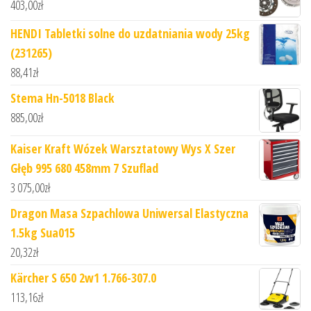
403,00
zł
HENDI Tabletki solne do uzdatniania wody 25kg
(231265)
88,41
zł
Stema Hn-5018 Black
885,00
zł
Kaiser Kraft Wózek Warsztatowy Wys X Szer
Głęb 995 680 458mm 7 Szuflad
3 075,00
zł
Dragon Masa Szpachlowa Uniwersal Elastyczna
1.5kg Sua015
20,32
zł
Kärcher S 650 2w1 1.766-307.0
113,16
zł