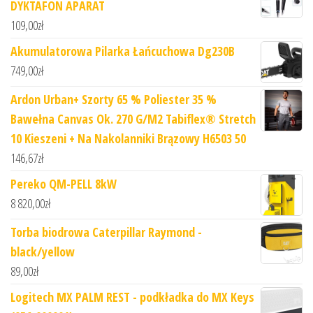
DYKTAFON APARAT
109,00
zł
Akumulatorowa Pilarka Łańcuchowa Dg230B
749,00
zł
Ardon Urban+ Szorty 65 % Poliester 35 %
Bawełna Canvas Ok. 270 G/M2 Tabiflex® Stretch
10 Kieszeni + Na Nakolanniki Brązowy H6503 50
146,67
zł
Pereko QM-PELL 8kW
8 820,00
zł
Torba biodrowa Caterpillar Raymond -
black/yellow
89,00
zł
Logitech MX PALM REST - podkładka do MX Keys