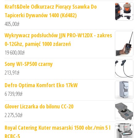
Kraft&Dele Odkurzacz Piorący Ssawka Do
Tapicerki Dywanów 1400 (Kd482)
405,00
zł
Wykrywacz podsłuchów JJN PRO-W12DX - zakres
0-12Ghz, pamięć 1000 zdarzeń
19 600,00
zł
Sony WI-SP500 czarny
213,91
zł
Defro Optima Komfort Eko 17kW
6 739,99
zł
Glover Liczarka do bilonu CC-20
2 275,50
zł
Royal Catering Kuter masarski 1500 obr./min 5 l
RCBC-5