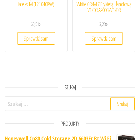
lateks M (L210408W)
White 08/M Z Etykietą Handlową
V1/08 A9003/V1/08
60,51
zł
3,23
zł
Sprawdź sam
Sprawdź sam
SZUKAJ
Szukaj:
PRODUKTY
Honeywell Cn80 Cold Storage 2D 6603Er Bt Wi Fi