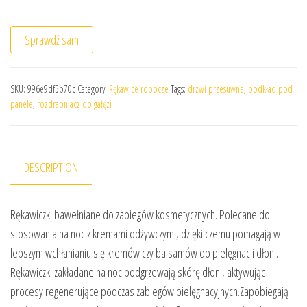
Sprawdź sam
SKU:
996e9df5b70c
Category:
Rękawice robocze
Tags:
drzwi przesuwne
,
podkład pod
panele
,
rozdrabniacz do gałęzi
DESCRIPTION
Rękawiczki bawełniane do zabiegów kosmetycznych. Polecane do
stosowania na noc z kremami odżywczymi, dzięki czemu pomagają w
lepszym wchłanianiu się kremów czy balsamów do pielęgnacji dłoni.
Rękawiczki zakładane na noc podgrzewają skórę dłoni, aktywując
procesy regenerujące podczas zabiegów pielęgnacyjnych.Zapobiegają