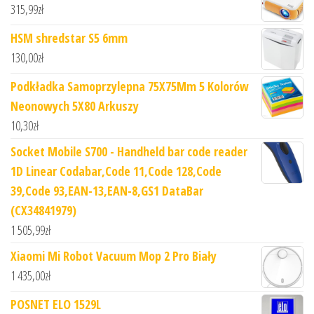
315,99
zł
HSM shredstar S5 6mm
130,00
zł
Podkładka Samoprzylepna 75X75Mm 5 Kolorów
Neonowych 5X80 Arkuszy
10,30
zł
Socket Mobile S700 - Handheld bar code reader
1D Linear Codabar,Code 11,Code 128,Code
39,Code 93,EAN-13,EAN-8,GS1 DataBar
(CX34841979)
1 505,99
zł
Xiaomi Mi Robot Vacuum Mop 2 Pro Biały
1 435,00
zł
POSNET ELO 1529L