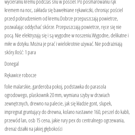
wycieraniu kremu podczas snu w pościel. Po posmarowaniu rąk
kremem na noc, zakłada się bawełniane rękawiczki, chroniąc pościel
przed pobrudzeniem od kremu.Dobrze przepuszczają powietrze,
pozwalając oddychać skórze. Przepuszczają powietrze, ręce się nie
pocą. Nie elektryzują się i są wygodne w noszeniu.Wygodne, delikatne i
miłe w dotyku. Można je prać i wielokrotnie używać. Nie podrażniają
skóry.Ilość: 1 para
Donegal
Rękawice robocze
folie malarskie, garderoba pokoj, podstawka do parasola
ogrodowego, plaskownik 20 mm, wymiana szyby w drzwiach
zewnętrznych, drewno na palecie, jak się kładzie gont, slupek,
impregnat gruntujący do drewna, kolano nastawne 160, peszel do kabli,
przewód lan, osb 15 cena, jakie rury pex do centralnego ogrzewania,
drenaż działki na jakiej głębokości