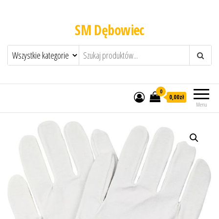
SM Dębowiec
0
0,00zł
Menu