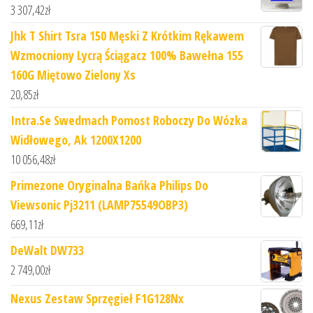
3 307,42
zł
Jhk T Shirt Tsra 150 Męski Z Krótkim Rękawem
Wzmocniony Lycrą Ściągacz 100% Bawełna 155
160G Miętowo Zielony Xs
20,85
zł
Intra.Se Swedmach Pomost Roboczy Do Wózka
Widłowego, Ak 1200X1200
10 056,48
zł
Primezone Oryginalna Bańka Philips Do
Viewsonic Pj3211 (LAMP75549OBP3)
669,11
zł
DeWalt DW733
2 749,00
zł
Nexus Zestaw Sprzęgieł F1G128Nx