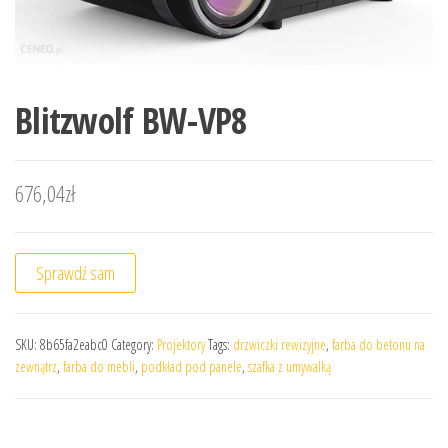
Blitzwolf BW-VP8
676,04
zł
Sprawdź sam
SKU:
8b65fa2eabc0
Category:
Projektory
Tags:
drzwiczki rewizyjne
,
farba do betonu na
zewnątrz
,
farba do mebli
,
podkład pod panele
,
szafka z umywalką