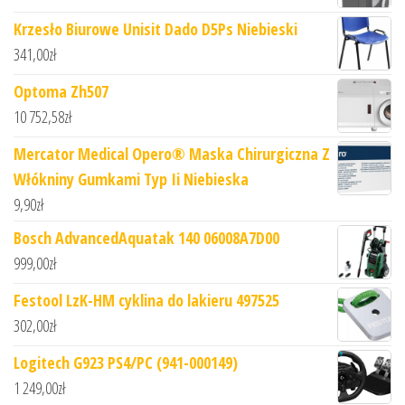
Krzesło Biurowe Unisit Dado D5Ps Niebieski
341,00
zł
Optoma Zh507
10 752,58
zł
Mercator Medical Opero® Maska Chirurgiczna Z
Włókniny Gumkami Typ Ii Niebieska
9,90
zł
Bosch AdvancedAquatak 140 06008A7D00
999,00
zł
Festool LzK-HM cyklina do lakieru 497525
302,00
zł
Logitech G923 PS4/PC (941-000149)
1 249,00
zł