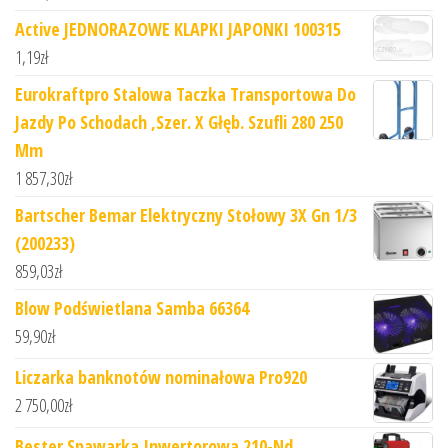
Active JEDNORAZOWE KLAPKI JAPONKI 100315
1,19
zł
Eurokraftpro Stalowa Taczka Transportowa Do
Jazdy Po Schodach ,Szer. X Głęb. Szufli 280 250
Mm
1 857,30
zł
Bartscher Bemar Elektryczny Stołowy 3X Gn 1/3
(200233)
859,03
zł
Blow Podświetlana Samba 66364
59,90
zł
Liczarka banknotów nominałowa Pro920
2 750,00
zł
Bester Spawarka Inwertorowa 210-Nd