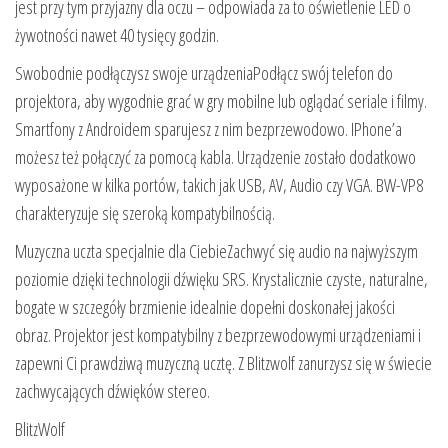
jest przy tym przyjazny dla oczu – odpowiada za to oświetlenie LED o
żywotności nawet 40 tysięcy godzin.
Swobodnie podłączysz swoje urządzeniaPodłącz swój telefon do
projektora, aby wygodnie grać w gry mobilne lub oglądać seriale i filmy.
Smartfony z Androidem sparujesz z nim bezprzewodowo. IPhone’a
możesz też połączyć za pomocą kabla. Urządzenie zostało dodatkowo
wyposażone w kilka portów, takich jak USB, AV, Audio czy VGA. BW-VP8
charakteryzuje się szeroką kompatybilnością.
Muzyczna uczta specjalnie dla CiebieZachwyć się audio na najwyższym
poziomie dzięki technologii dźwięku SRS. Krystalicznie czyste, naturalne,
bogate w szczegóły brzmienie idealnie dopełni doskonałej jakości
obraz. Projektor jest kompatybilny z bezprzewodowymi urządzeniami i
zapewni Ci prawdziwą muzyczną ucztę. Z Blitzwolf zanurzysz się w świecie
zachwycających dźwięków stereo.
BlitzWolf