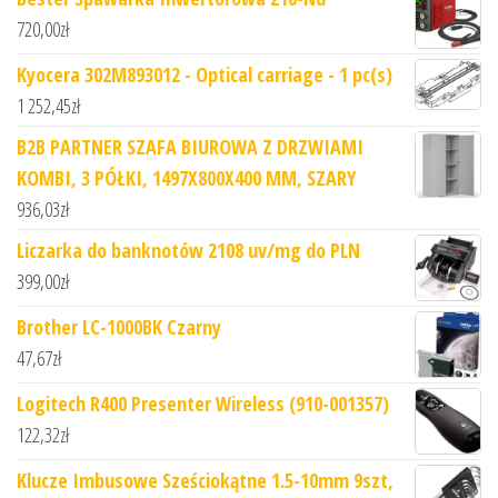
720,00
zł
Kyocera 302M893012 - Optical carriage - 1 pc(s)
1 252,45
zł
B2B PARTNER SZAFA BIUROWA Z DRZWIAMI
KOMBI, 3 PÓŁKI, 1497X800X400 MM, SZARY
936,03
zł
Liczarka do banknotów 2108 uv/mg do PLN
399,00
zł
Brother LC-1000BK Czarny
47,67
zł
Logitech R400 Presenter Wireless (910-001357)
122,32
zł
Klucze Imbusowe Sześciokątne 1.5-10mm 9szt,