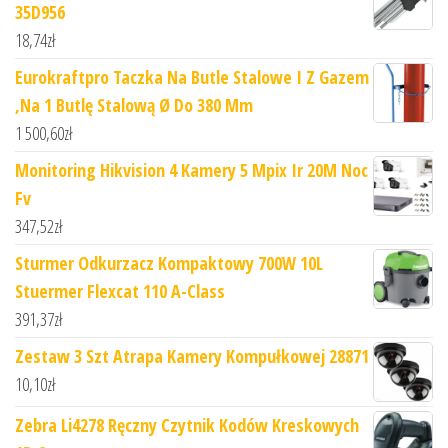
35D956
18,74
zł
Eurokraftpro Taczka Na Butle Stalowe I Z Gazem
,Na 1 Butlę Stalową Ø Do 380 Mm
1 500,60
zł
Monitoring Hikvision 4 Kamery 5 Mpix Ir 20M Noc
Fv
347,52
zł
Sturmer Odkurzacz Kompaktowy 700W 10L
Stuermer Flexcat 110 A-Class
391,37
zł
Zestaw 3 Szt Atrapa Kamery Kompułkowej 28871
10,10
zł
Zebra Li4278 Ręczny Czytnik Kodów Kreskowych