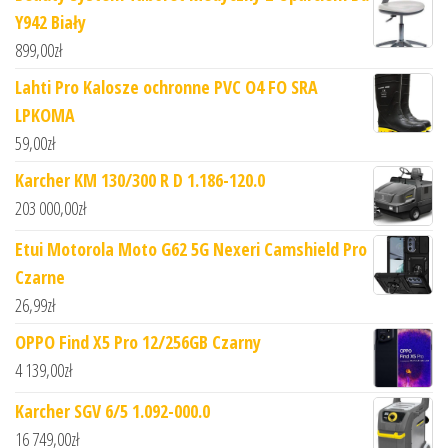
Y942 Biały
899,00
zł
Lahti Pro Kalosze ochronne PVC O4 FO SRA
LPKOMA
59,00
zł
Karcher KM 130/300 R D 1.186-120.0
203 000,00
zł
Etui Motorola Moto G62 5G Nexeri Camshield Pro
Czarne
26,99
zł
OPPO Find X5 Pro 12/256GB Czarny
4 139,00
zł
Karcher SGV 6/5 1.092-000.0
16 749,00
zł