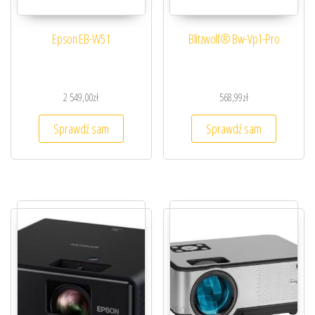
Epson EB-W51
Blitzwolf® Bw-Vp1-Pro
2 549,00
zł
568,99
zł
Sprawdź sam
Sprawdź sam