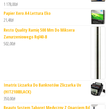
1 178,00
zł
Papier Xero A4 Lettura Eko
21,48
zł
Resto Quality Ramię 500 Mm Do Miksera
Zanurzeniowego Rql40-B
502,00
zł
Imatrix Liczarka Do Banknotów Zliczarka Uv
(HIT2108BLACK)
350,00
zł
Beauty System Taboret Medyczny Z Oparciem Bd