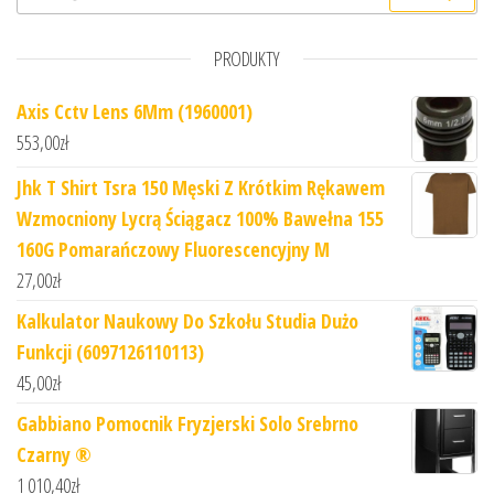
PRODUKTY
Axis Cctv Lens 6Mm (1960001)
553,00
zł
Jhk T Shirt Tsra 150 Męski Z Krótkim Rękawem
Wzmocniony Lycrą Ściągacz 100% Bawełna 155
160G Pomarańczowy Fluorescencyjny M
27,00
zł
Kalkulator Naukowy Do Szkołu Studia Dużo
Funkcji (6097126110113)
45,00
zł
Gabbiano Pomocnik Fryzjerski Solo Srebrno
Czarny ®
1 010,40
zł