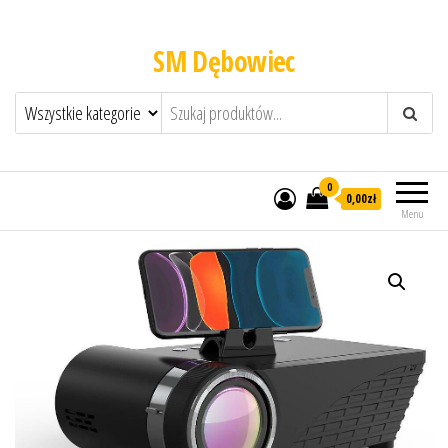
SM Dębowiec
0
0,00zł
Menu