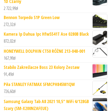
1D Czarny
2 722,99
zł
Bennon Torpedo S1P Green Low
272,32
zł
Kamera Ip Dahua Ipc Hfw5541T Ase 0280B Black
872,02
zł
HONEYWELL DOLPHIN CT50 RÓŻNE 213-048-001
167,99
zł
Stabilo Zakreślacze Boss 23 Kolory Zestaw
91,49
zł
Piła STANLEY FATMAX SFMCPH845M1QW
726,60
zł
Samsung Galaxy Tab A8 2021 10,5" WiFi 4/128GB
Szary (SM-X200NZAFEUE)