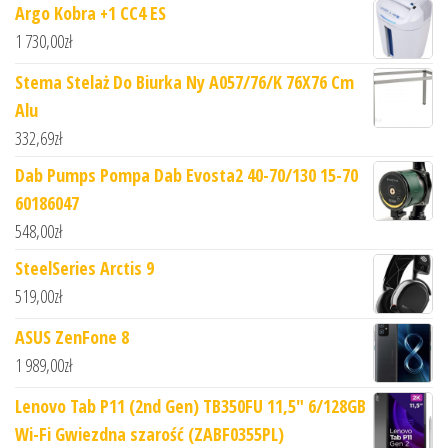
Argo Kobra +1 CC4 ES
1 730,00
zł
Stema Stelaż Do Biurka Ny A057/76/K 76X76 Cm
Alu
332,69
zł
Dab Pumps Pompa Dab Evosta2 40-70/130 15-70
60186047
548,00
zł
SteelSeries Arctis 9
519,00
zł
ASUS ZenFone 8
1 989,00
zł
Lenovo Tab P11 (2nd Gen) TB350FU 11,5" 6/128GB
Wi-Fi Gwiezdna szarość (ZABF0355PL)