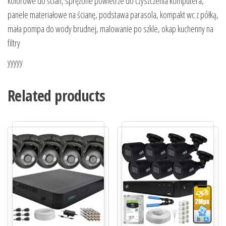
kolorowe do ścian, sprężone powietrze do czyszczenia komputera,
panele materiałowe na ścianę, podstawa parasola, kompakt wc z półką,
mała pompa do wody brudnej, malowanie po szkle, okap kuchenny na
filtry
yyyyy
Related products