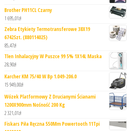
Brother PH11CL Czarny
1 695,01
zł
Zebra Etykiety Termotransferowe 38X19
6742Szt. (880114025)
85,47
zł
Tlen Inhalacyjny W Puszce 99 5% 1X14L Maska
28,90
zł
Karcher KM 75/40 W Bp 1.049-206.0
15 949,00
zł
Wózek Platformowy Z Drucianymi Ścianami
1200X900mm Nośność 200 Kg
2 321,01
zł
Fiskars Piła Ręczna 550Mm Powertooth 11Tpi