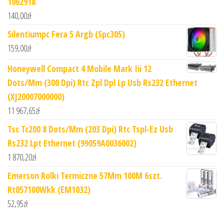
1062918
140,00
zł
Silentiumpc Fera 5 Argb (Spc305)
159,00
zł
Honeywell Compact 4 Mobile Mark Iii 12
Dots/Mm (300 Dpi) Rtc Zpl Dpl Lp Usb Rs232 Ethernet
(XJ20007000000)
11 967,65
zł
Tsc Tc200 8 Dots/Mm (203 Dpi) Rtc Tspl-Ez Usb
Rs232 Lpt Ethernet (99059A0036002)
1 870,20
zł
Emerson Rolki Termiczne 57Mm 100M 6szt.
Rt057100Wkk (EM1032)
52,95
zł