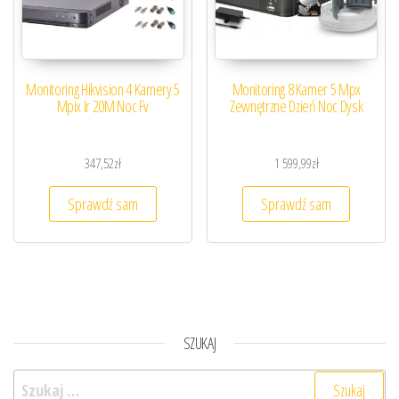
Monitoring Hikvision 4 Kamery 5
Monitoring 8 Kamer 5 Mpx
Mpix Ir 20M Noc Fv
Zewnętrzne Dzień Noc Dysk
347,52
zł
1 599,99
zł
Sprawdź sam
Sprawdź sam
SZUKAJ
Szukaj: