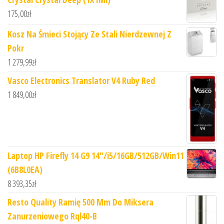
175,00
zł
Kosz Na Śmieci Stojący Ze Stali Nierdzewnej Z
Pokr
1 279,99
zł
Vasco Electronics Translator V4 Ruby Red
1 849,00
zł
Laptop HP Firefly 14 G9 14"/i5/16GB/512GB/Win11
(6B8L0EA)
8 393,35
zł
Resto Quality Ramię 500 Mm Do Miksera
Zanurzeniowego Rql40-B