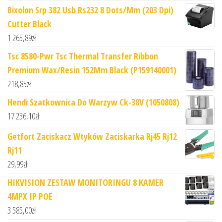
Bixolon Srp 382 Usb Rs232 8 Dots/Mm (203 Dpi)
Cutter Black
1 265,89
zł
Tsc 8580-Pwr Tsc Thermal Transfer Ribbon
Premium Wax/Resin 152Mm Black (P159140001)
218,85
zł
Hendi Szatkownica Do Warzyw Ck-38V (1050808)
17 236,10
zł
Getfort Zaciskacz Wtyków Zaciskarka Rj45 Rj12
Rj11
29,99
zł
HIKVISION ZESTAW MONITORINGU 8 KAMER
4MPX IP POE
3 585,00
zł