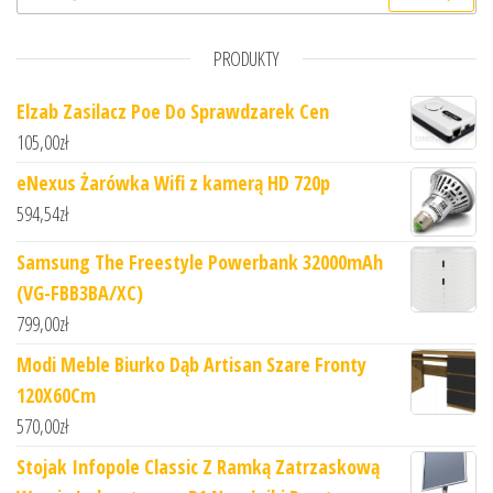
PRODUKTY
Elzab Zasilacz Poe Do Sprawdzarek Cen
105,00
zł
eNexus Żarówka Wifi z kamerą HD 720p
594,54
zł
Samsung The Freestyle Powerbank 32000mAh
(VG-FBB3BA/XC)
799,00
zł
Modi Meble Biurko Dąb Artisan Szare Fronty
120X60Cm
570,00
zł
Stojak Infopole Classic Z Ramką Zatrzaskową