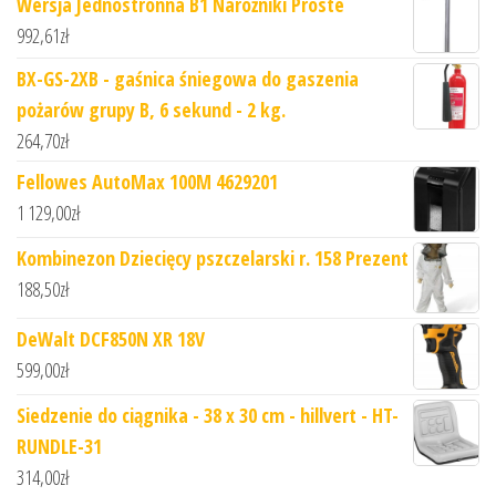
Wersja Jednostronna B1 Narożniki Proste
992,61
zł
BX-GS-2XB - gaśnica śniegowa do gaszenia
pożarów grupy B, 6 sekund - 2 kg.
264,70
zł
Fellowes AutoMax 100M 4629201
1 129,00
zł
Kombinezon Dziecięcy pszczelarski r. 158 Prezent
188,50
zł
DeWalt DCF850N XR 18V
599,00
zł
Siedzenie do ciągnika - 38 x 30 cm - hillvert - HT-
RUNDLE-31
314,00
zł