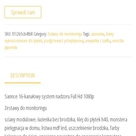
Sprawdź sam
SKU:
f312b5cb4fb8
Category:
Zestawy do monitoringu
Tags:
casorama
,
listwy
wykończeniowe do płytek
,
podgrzewacz przepływowy
,
umywalka z szafką
,
wierzba
japońska
DESCRIPTION
Sannce 16-kanałowy system nadzoru Full Hd 1080p
Zestawy do monitoringu
sciany modulowe, łazienka bez brodzika, klej do płytek h40, monstera
pielęgnacja w domu, listwa mdf led, uszczelnienie brodzika, farby