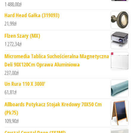
1 488,00
zł
Hard Head Gałka (319093)
21,99
zł
Flzen Szary (MX)
1 272,34
zł
Micromedia Tablica Suchościeralna Magnetyczna
Deli 90X120Cm Oprawa Aluminiowa
237,00
zł
Un Rura 110 X 3000'
61,81
zł
Allboards Potykacz Stojak Kredowy 70X50 Cm
(Pk75)
109,90
zł
Crystal Crystal Deep (1X1Ml)