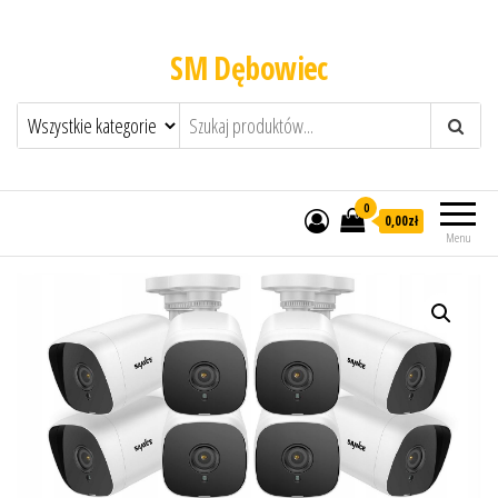
SM Dębowiec
0
0,00zł
Menu