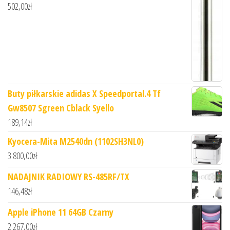
502,00
zł
Buty piłkarskie adidas X Speedportal.4 Tf
Gw8507 Sgreen Cblack Syello
189,14
zł
Kyocera-Mita M2540dn (1102SH3NL0)
3 800,00
zł
NADAJNIK RADIOWY RS-485RF/TX
146,48
zł
Apple iPhone 11 64GB Czarny
2 267,00
zł