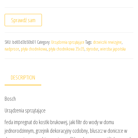
Sprawdź sam
SKU:
bd65d3b50b01
Category:
Urządzenia sprzątające
Tags:
drzwiczki rewizyjne
,
nadproze
,
płyta chodnikowa
,
płyta chodnikowa 35x35
,
styrodur
,
wierzba japońska
DESCRIPTION
Bosch
Urządzenia sprzątające
feda impregnat do kostki brukowej, jaki filtr do wody w domu
jednorodzinnym, grzejnik dekoracyjny ozdobny, bluszcz w doniczce w