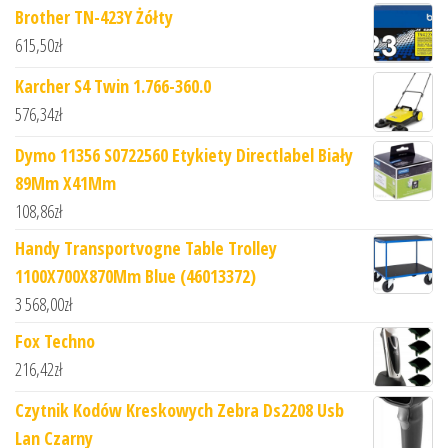
Brother TN-423Y Żółty
615,50
zł
Karcher S4 Twin 1.766-360.0
576,34
zł
Dymo 11356 S0722560 Etykiety Directlabel Biały
89Mm X41Mm
108,86
zł
Handy Transportvogne Table Trolley
1100X700X870Mm Blue (46013372)
3 568,00
zł
Fox Techno
216,42
zł
Czytnik Kodów Kreskowych Zebra Ds2208 Usb
Lan Czarny