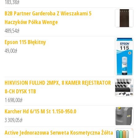
183,38
zł
B2B Partner Garderoba Z Wieszakami 5
Haczyków Półka Wenge
489,54
zł
Epson 115 Błękitny
49,00
zł
HIKVISION FULLHD 2MPX, 8 KAMER REJESTRATOR
8-CH DYSK 1TB
1 698,00
zł
Karcher Hd 6/15 M St 1.150-950.0
3 309,05
zł
Active Jednorazowa Serweta Kosmetyczna Żółta