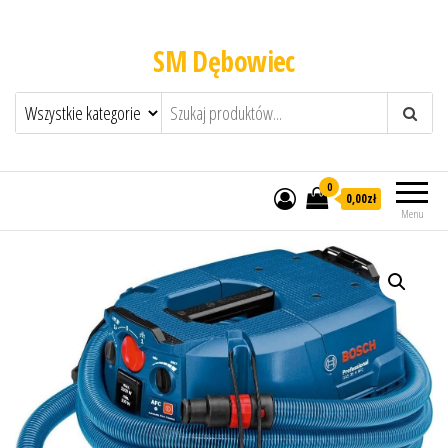
SM Dębowiec
0
0,00zł
Menu