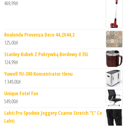
469,99
zł
Realonda Provenza Deco 44,2X44,2
125,00
zł
Stanley Kubek Z Pokrywką Bordowy 0 35L
124,99
zł
Yuwell YU-300 Koncentrator tlenu
1 349,00
zł
Unique Fotel Fox
549,00
zł
Lahti Pro Spodnie Joggery Czarne Stretch "L" Ce
Lahti