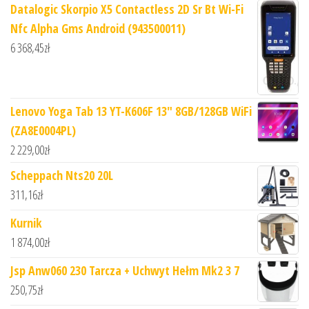
Datalogic Skorpio X5 Contactless 2D Sr Bt Wi-Fi
Nfc Alpha Gms Android (943500011)
6 368,45
zł
Lenovo Yoga Tab 13 YT-K606F 13" 8GB/128GB WiFi
(ZA8E0004PL)
2 229,00
zł
Scheppach Nts20 20L
311,16
zł
Kurnik
1 874,00
zł
Jsp Anw060 230 Tarcza + Uchwyt Hełm Mk2 3 7
250,75
zł