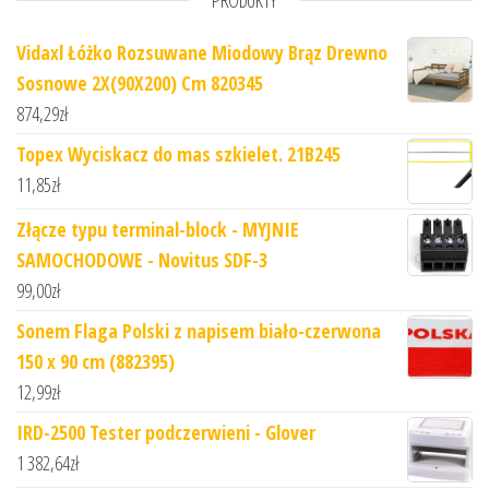
PRODUKTY
Vidaxl Łóżko Rozsuwane Miodowy Brąz Drewno
Sosnowe 2X(90X200) Cm 820345
874,29
zł
Topex Wyciskacz do mas szkielet. 21B245
11,85
zł
Złącze typu terminal-block - MYJNIE
SAMOCHODOWE - Novitus SDF-3
99,00
zł
Sonem Flaga Polski z napisem biało-czerwona
150 x 90 cm (882395)
12,99
zł
IRD-2500 Tester podczerwieni - Glover
1 382,64
zł