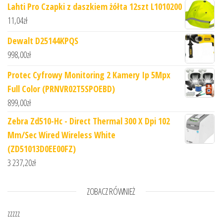
Lahti Pro Czapki z daszkiem żółta 12szt L1010200
11,04
zł
Dewalt D25144KPQS
998,00
zł
Protec Cyfrowy Monitoring 2 Kamery Ip 5Mpx
Full Color (PRNVR02T5SPOEBD)
899,00
zł
Zebra Zd510-Hc - Direct Thermal 300 X Dpi 102
Mm/Sec Wired Wireless White
(ZD51013D0EE00FZ)
3 237,20
zł
ZOBACZ RÓWNIEŻ
zzzzz