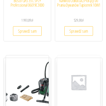
Bosch GAS 35 L SFC+
Kanwod Odkurzacz Piorący Do
Professional 06019C3000
Prania Dywanów Tapicerek 10W1
1 993,89
zł
529,00
zł
Sprawdź sam
Sprawdź sam