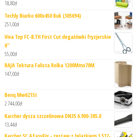
18,80
zł
Techly Biurko 600x450 Buk (305694)
251,00
zł
Viva Top FC-B.TH First Cut degażówki fryzjerskie
6''
55,00
zł
RAJA Tektura Falista Rolka 1200Mmx70M
147,00
zł
Benq Mw621St
2 744,00
zł
Karcher dysza szczelinowa DN35 6.900-385.0
13,44
zł
Karcher SC 4 EasyFix - zestaw z żelazkiem 1.512-