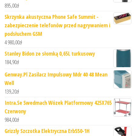
895,00
zł
Skrzynka akustyczna Phone Safe Summit -
zabezpieczenie telefonów przed nagrywaniem i
podsłuchem GSM
4 980,00
zł
Stanley Bidon ze słomką 0,65L turkusowy
184,90
zł
Genway.Pl Zasilacz Impulsowy Mdr 40 48 Mean
Well
139,20
zł
Intra.Se Swedmach Wózek Platformowy 425X765
Czerwony
984,00
zł
Grizzly Szczotka Elektryczna Erb550-1H