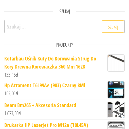
SZUKAJ
Szukaj:
PRODUKTY
Kotarbau Ośnik Kuty Do Korowania Strug Do
Kory Drewna Korowaczka 360 Mm 1628
133,16
zł
Hp Atrament T6L99Ae (903) Czarny 8Ml
105,05
zł
Beam Bm265 + Akcesoria Standard
1 673,00
zł
Drukarka HP LaserJet Pro M12a (T0L45A)