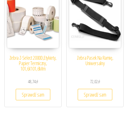
Zebra Z-Select 2000D,Etykiety,
Zebra Pasek Na Ramię,
Papier Termiczny,
Uniwersalny
101,6X101,6Mm
48,74
zł
72,02
zł
Sprawdź sam
Sprawdź sam