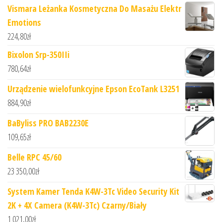
Vismara Leżanka Kosmetyczna Do Masażu Elektr
Emotions
224,80
zł
Bixolon Srp-350IIi
780,64
zł
Urządzenie wielofunkcyjne Epson EcoTank L3251
884,90
zł
BaByliss PRO BAB2230E
109,65
zł
Belle RPC 45/60
23 350,00
zł
System Kamer Tenda K4W-3Tc Video Security Kit
2K + 4X Camera (K4W-3Tc) Czarny/Biały
1 021,00
zł