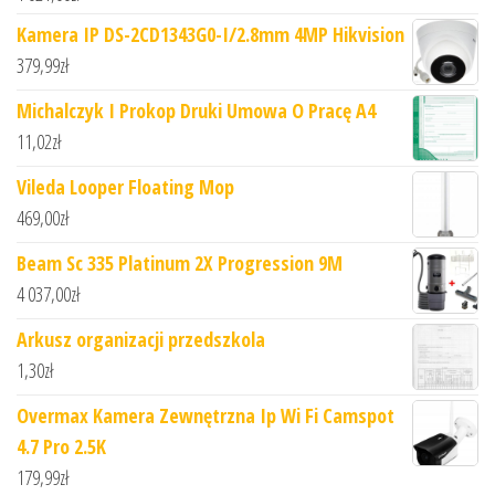
Kamera IP DS-2CD1343G0-I/2.8mm 4MP Hikvision
379,99
zł
Michalczyk I Prokop Druki Umowa O Pracę A4
11,02
zł
Vileda Looper Floating Mop
469,00
zł
Beam Sc 335 Platinum 2X Progression 9M
4 037,00
zł
Arkusz organizacji przedszkola
1,30
zł
Overmax Kamera Zewnętrzna Ip Wi Fi Camspot
4.7 Pro 2.5K
179,99
zł