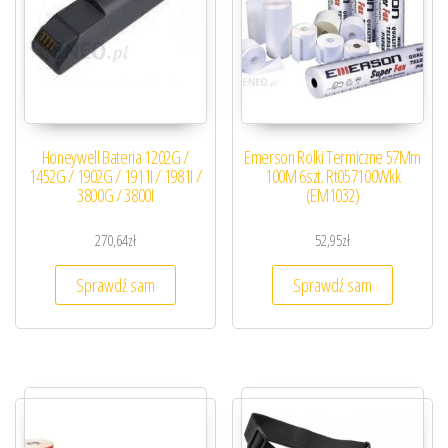
Honeywell Bateria 1202G /
Emerson Rolki Termiczne 57Mm
1452G / 1902G / 1911I / 1981I /
100M 6szt. Rt057100Wkk
3800G / 3800I
(EM1032)
270,64
zł
52,95
zł
Sprawdź sam
Sprawdź sam