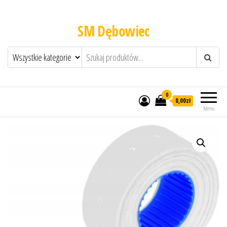
SM Dębowiec
0
0,00zł
Menu