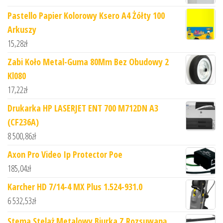
Pastello Papier Kolorowy Ksero A4 Żółty 100
Arkuszy
15,28
zł
Zabi Koło Metal-Guma 80Mm Bez Obudowy 2
Kl080
17,22
zł
Drukarka HP LASERJET ENT 700 M712DN A3
(CF236A)
8 500,86
zł
Axon Pro Video Ip Protector Poe
185,04
zł
Karcher HD 7/14-4 MX Plus 1.524-931.0
6 532,53
zł
Stema Stelaż Metalowy Biurka Z Rozsuwaną