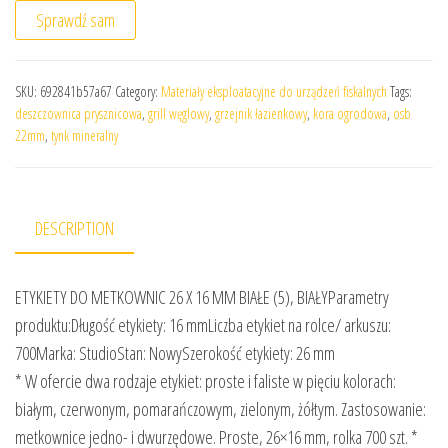
Sprawdź sam
SKU:
692841b57a67
Category:
Materiały eksploatacyjne do urządzeń fiskalnych
Tags:
deszczownica prysznicowa
,
grill węglowy
,
grzejnik łazienkowy
,
kora ogrodowa
,
osb
22mm
,
tynk mineralny
DESCRIPTION
ETYKIETY DO METKOWNIC 26 X 16 MM BIAŁE (5), BIAŁYParametry
produktu:Długość etykiety: 16 mmLiczba etykiet na rolce/ arkuszu:
700Marka: StudioStan: NowySzerokość etykiety: 26 mm
* W ofercie dwa rodzaje etykiet: proste i faliste w pięciu kolorach:
białym, czerwonym, pomarańczowym, zielonym, żółtym. Zastosowanie:
metkownice jedno- i dwurzędowe. Proste, 26×16 mm, rolka 700 szt. *