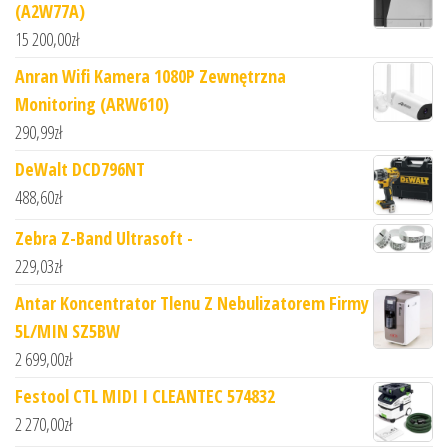
(A2W77A)
15 200,00
zł
Anran Wifi Kamera 1080P Zewnętrzna
Monitoring (ARW610)
290,99
zł
DeWalt DCD796NT
488,60
zł
Zebra Z-Band Ultrasoft -
229,03
zł
Antar Koncentrator Tlenu Z Nebulizatorem Firmy
5L/MIN SZ5BW
2 699,00
zł
Festool CTL MIDI I CLEANTEC 574832
2 270,00
zł