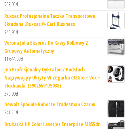
569,05
zł
Ruxxac Profesjonalna Taczka Transportowa,
Składana ,Ruxxac®-Cart Business
940,95
zł
Verona Julia Ekspres Do Kawy Kolbowy 2
Grupowy Automatyczny
11 644,00
zł
Jnn Profesjonalny Dyktafon / Podsłuch
Nagrywający Ukryty W Zegarku (32Gb) + Vox +
Słuchawki. (5902659175038)
379,90
zł
Dewalt Spodnie Robocze Tradesman Czarny
241,21
zł
Drukarka HP Color LaserJet Enterprise M855dn