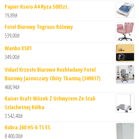
Papier Ksero A4 Ryza 500Szt.
19,89
zł
Fotel Biurowy Togrous Różowy
539,00
zł
Wanbo XS01
349,00
zł
Vidaxl Krzesło Biurowe Rozkładany Fotel
Biurowy Jasnoszary Obity Tkaniną (349617)
468,94
zł
Kaiser Kraft Wózek Z Uchwytem Ze Stali
Szlachetnej Kółka
3 542,40
zł
Kobra 260 HS-6 TS ES
8 400,00
zł