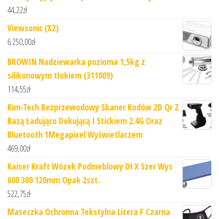
44,22
zł
Viewsonic (X2)
6 250,00
zł
BROWIN Nadziewarka pozioma 1,5kg z
silikonowym tłokiem (311009)
114,55
zł
Kim-Tech Bezprzewodowy Skaner Kodów 2D Qr Z
Bazą Ładująco Dokującą I Stickiem 2.4G Oraz
Bluetooth 1Megapixel Wyświetlaczem
469,00
zł
Kaiser Kraft Wózek Podmeblowy Dł X Szer Wys
600 300 120mm Opak 2szt.
522,75
zł
Maseczka Ochronna Tekstylna Litera F Czarna