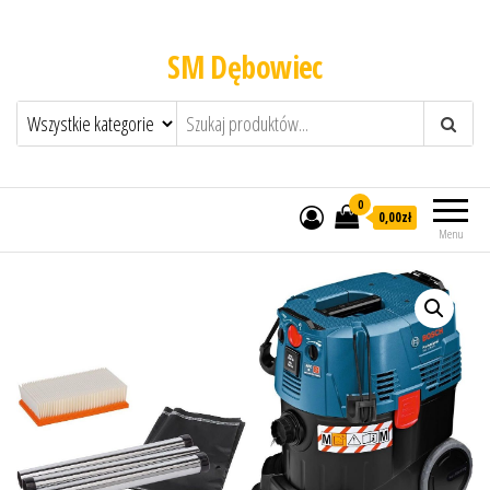
SM Dębowiec
0
0,00zł
Menu