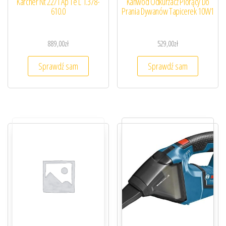
Karcher Nt 22/1 Ap Te L 1.378-
Kanwod Odkurzacz Piorący Do
610.0
Prania Dywanów Tapicerek 10W1
889,00
zł
529,00
zł
Sprawdź sam
Sprawdź sam