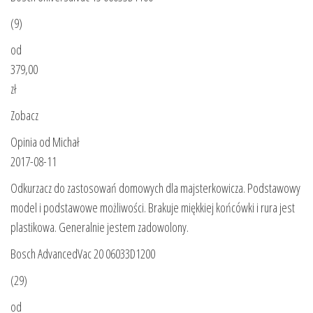
(9)
od
379,00
zł
Zobacz
Opinia od Michał
2017-08-11
Odkurzacz do zastosowań domowych dla majsterkowicza. Podstawowy
model i podstawowe możliwości. Brakuje miękkiej końcówki i rura jest
plastikowa. Generalnie jestem zadowolony.
Bosch AdvancedVac 20 06033D1200
(29)
od