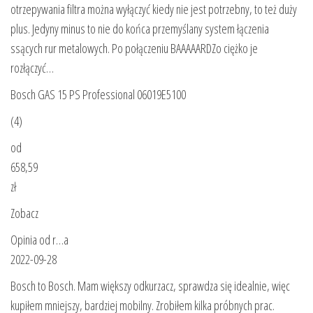
otrzepywania filtra można wyłączyć kiedy nie jest potrzebny, to też duży
plus. Jedyny minus to nie do końca przemyślany system łączenia
ssących rur metalowych. Po połączeniu BAAAAARDZo ciężko je
rozłączyć…
Bosch GAS 15 PS Professional 06019E5100
(4)
od
658,59
zł
Zobacz
Opinia od r…a
2022-09-28
Bosch to Bosch. Mam większy odkurzacz, sprawdza się idealnie, więc
kupiłem mniejszy, bardziej mobilny. Zrobiłem kilka próbnych prac.