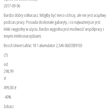
2017-09-06
Bardzo dobry odkurzacz. Mógłby być nieco cichszy, ale nie jest uciążliwy
podczas pracy. Posiada doskonałe gabaryty, i co najważniejsze jest
lekki i wygodny w użyciu. Bardzo wygodna jest możliwość współpracy z
innymi elektronarzędziami.
Bosch UniversalVac 18 1 akumulator 2,5Ah 06033B9103
(3)
od
298,99
zł
499,00 zł
-40%
Zobacz