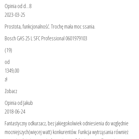
Opinia od d…8
2023-03-25
Prostota, funkcjonalność. Trochę mała moc ssania.
Bosch GAS 25 L SFC Professional 0601979103
(19)
od
1349,00
zł
Zobacz
Opinia od Jakub
2018-06-24
Fantastyczny odkurzacz, bez jakiegokolwiek odniesienia do względnie
mocniejszych(więcej watt) konkurentów. Funkcja wytrząsania również