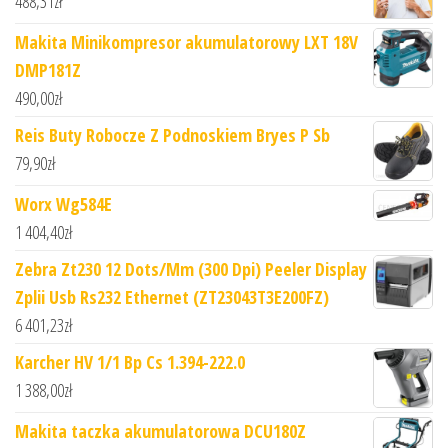
488,31
zł
Makita Minikompresor akumulatorowy LXT 18V
DMP181Z
490,00
zł
Reis Buty Robocze Z Podnoskiem Bryes P Sb
79,90
zł
Worx Wg584E
1 404,40
zł
Zebra Zt230 12 Dots/Mm (300 Dpi) Peeler Display
Zplii Usb Rs232 Ethernet (ZT23043T3E200FZ)
6 401,23
zł
Karcher HV 1/1 Bp Cs 1.394-222.0
1 388,00
zł
Makita taczka akumulatorowa DCU180Z