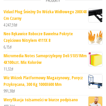
PRODUKTY
Vidaxl Pług Śnieżny Do Wózka Widłowego 200X48
Cm Czarny
4 247,59
zł
Neo Rękawice Robocze Bawełna Pokryte
Częściowo Nitrylem 4111X 8
6,15
zł
Micromedia Notes Samoprzylepny Deli 51X51Mm
4X100szt. Mix Kolorów
11,32
zł
Wiz Wózek Platformowy Magazynowy, Poręcz
Przykręcana, 300 Kg 1000X600 Mm
991,38
zł
Weryfikacja tożsamości w biurze podpisano