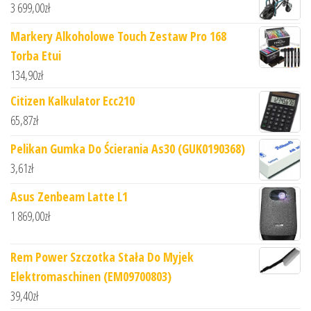
3 699,00
zł
Markery Alkoholowe Touch Zestaw Pro 168
Torba Etui
134,90
zł
Citizen Kalkulator Ecc210
65,87
zł
Pelikan Gumka Do Ścierania As30 (GUK0190368)
3,61
zł
Asus Zenbeam Latte L1
1 869,00
zł
Rem Power Szczotka Stała Do Myjek
Elektromaschinen (EM09700803)
39,40
zł