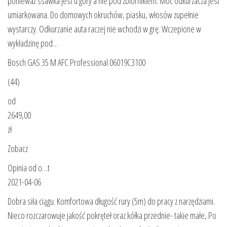
ponieważ ssawka jest u góry a nie pod zbiornikiem. Moc odkurzacza jest
umiarkowana. Do domowych okruchów, piasku, włosów zupełnie
wystarczy. Odkurzanie auta raczej nie wchodzi w grę. Wczepione w
wykładzinę pod…
Bosch GAS 35 M AFC Professional 06019C3100
(44)
od
2649,00
zł
Zobacz
Opinia od o…t
2021-04-06
Dobra siła ciągu. Komfortowa długość rury (5m) do pracy z narzędziami.
Nieco rozczarowuje jakość pokręteł oraz kółka przednie- takie małe, Po