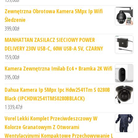
Zewnętrzna Obrotowa Kamera 5Mpx Ip Wifi
Śledzenie
399,00
zł
MANHATTAN ZASILACZ SIECIOWY POWER
DELIVERY 230V USB-C, 60W USB-A 5V, CZARNY
159,00
zł
Kamera Zewnętrzna Imilab Ec4 + Bramka 2K Wifi
395,00
zł
Dahua Kamera Ip 5Mpx Ipc Hdw2541Tm S 0280B
Black (IPCHDW2541TMS0280BBLACK)
1 339,47
zł
Vorel Lekki Komplet Przeciwdeszczowy W
Kolorze Granatowym Z Otworami
Wentylacyjnymi Kompaktowe Przechowywanie L