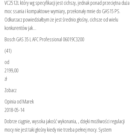
VC2512L który wg specyfikacji jest cichszy, jednak ponad przeciętna duża
moc ssania i kompaktowe wymiary, przekonały mnie do GAS15 PS.
Odkurzacz powiedziałbym że jest średnio głośny, cichsze od wielu
konkurentów jak…
Bosch GAS 35 L AFC Professional 06019C3200
(41)
od
2199,00
zł
Zobacz
Opinia od Marek
2018-05-14
Dobrze ciągnie, wysoka jakość wykonania, , dzięki możliwości regulacji
mocy nie jest taki głośny kiedy nie trzeba pełnej mocy. System