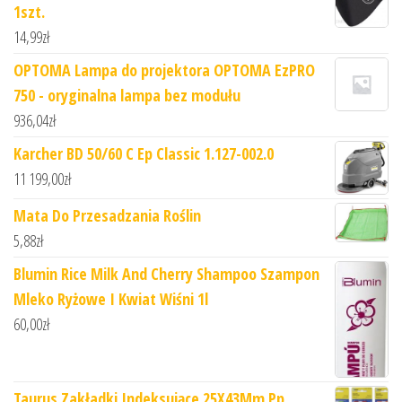
1szt.
14,99
zł
OPTOMA Lampa do projektora OPTOMA EzPRO
750 - oryginalna lampa bez modułu
936,04
zł
Karcher BD 50/60 C Ep Classic 1.127-002.0
11 199,00
zł
Mata Do Przesadzania Roślin
5,88
zł
Blumin Rice Milk And Cherry Shampoo Szampon
Mleko Ryżowe I Kwiat Wiśni 1l
60,00
zł
Taurus Zakładki Indeksujące 25X43Mm Pp