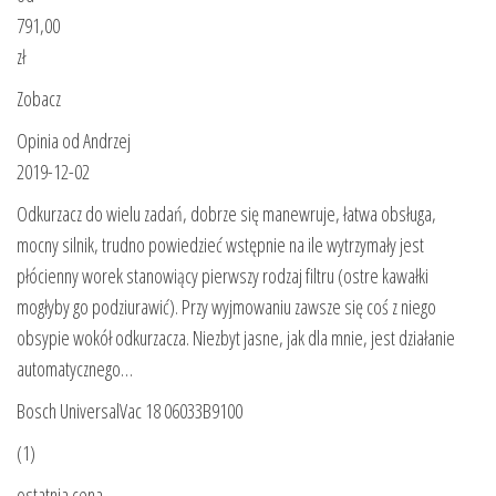
791,00
zł
Zobacz
Opinia od Andrzej
2019-12-02
Odkurzacz do wielu zadań, dobrze się manewruje, łatwa obsługa,
mocny silnik, trudno powiedzieć wstępnie na ile wytrzymały jest
płócienny worek stanowiący pierwszy rodzaj filtru (ostre kawałki
mogłyby go podziurawić). Przy wyjmowaniu zawsze się coś z niego
obsypie wokół odkurzacza. Niezbyt jasne, jak dla mnie, jest działanie
automatycznego…
Bosch UniversalVac 18 06033B9100
(1)
ostatnia cena