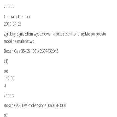
Zobacz
Opinia od sztucer
2019-04-05
Zgrabny z gniazdem wysterowania przez elektronarzędzie po prostu
mobilne maleństwo
Bosch Gas 35/55 10Stk 2607432043
(1)
od
145,00
zł
Zobacz
Bosch GAS 12V Professional 06019E3001
(0)