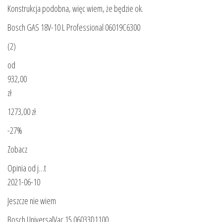
Konstrukcja podobna, więc wiem, że będzie ok.
Bosch GAS 18V-10 L Professional 06019C6300
(2)
od
932,00
zł
1273,00 zł
-27%
Zobacz
Opinia od j…t
2021-06-10
Jeszcze nie wiem
Bosch UniversalVac 15 06033D1100