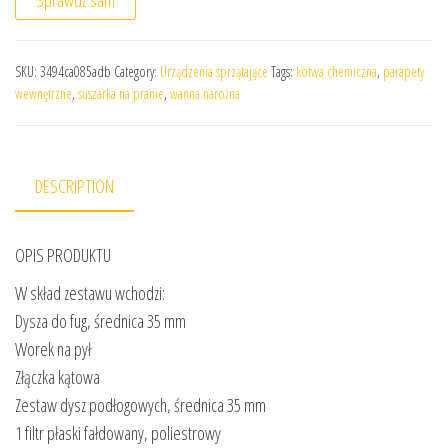
SKU:
3494ca085adb
Category:
Urządzenia sprzątające
Tags:
kotwa chemiczna
,
parapety
wewnętrzne
,
suszarka na pranie
,
wanna narożna
DESCRIPTION
OPIS PRODUKTU
W skład zestawu wchodzi:
Dysza do fug, średnica 35 mm
Worek na pył
Złączka kątowa
Zestaw dysz podłogowych, średnica 35 mm
1 filtr płaski fałdowany, poliestrowy