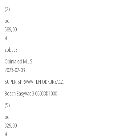
(2)
od
589,00
zł
Zobacz
Opinia od M…5
2023-02-03
SUPER SPRAWA TEN ODKURZACZ.
Bosch EasyVac 3 06033D1000
(5)
od
329,00
zł