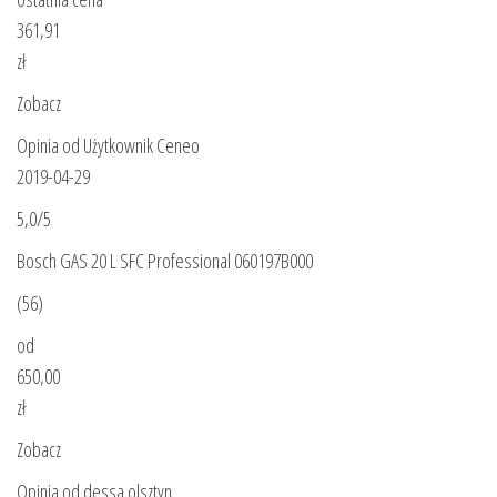
361,91
zł
Zobacz
Opinia od Użytkownik Ceneo
2019-04-29
5,0/5
Bosch GAS 20 L SFC Professional 060197B000
(56)
od
650,00
zł
Zobacz
Opinia od dessa olsztyn