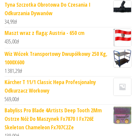
Tyna Szczotka Obrotowa Do Czesania I
Odkurzania Dywanów
34,99
zł
Maszt wraz z flagą: Austria - 650 cm
435,00
zł
Wiz Wózek Transportowy Dwupółkowy 250 Kg,
1000X600
1 381,29
zł
Kärcher T 11/1 Classic Hepa Profesjonalny
Odkurzacz Workowy
569,00
zł
Babyliss Pro Blade 4Artists Deep Tooth 2Mm
Ostrze Nóż Do Maszynek Fx7870 I Fx726E
Skeleton Chameleon Fx707C2Ze
139,00
zł