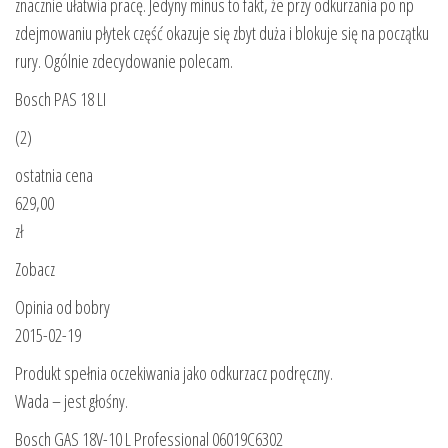
znacznie ułatwia pracę. Jedyny minus to fakt, że przy odkurzania po np
zdejmowaniu płytek część okazuje się zbyt duża i blokuje się na początku
rury. Ogólnie zdecydowanie polecam.
Bosch PAS 18 LI
(2)
ostatnia cena
629,00
zł
Zobacz
Opinia od bobry
2015-02-19
Produkt spełnia oczekiwania jako odkurzacz podręczny.
Wada – jest głośny.
Bosch GAS 18V-10 L Professional 06019C6302