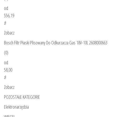
od
556,19
zł
Zobacz
Bosch Filtr Płaski Plisowany Do Odkurzacza Gas 18V-10L 2608000663
(0)
od
58,00
zł
Zobacz
POZOSTAŁE KATEGORIE
Elektronarzędzia
WIĘCEJ