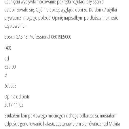
usunięciu wypływki mocowanie pokrętła regulacji siły ssania
ustabilizowało się. Ogólnie sprzęt wygląda dobrze. Do domu/ użytku
prywatnie- mogę go polecić. Opinię napisałbym po dłuższym okresie
użytkowania…
Bosch GAS 15 Professional 06019E5000
(40)
od
629,00
zł
Zobacz
Opinia od piotr
2017-11-02
Szukałem kompaktowego mocnego i cichego odkurzacza, musiałem
odpuścić generowanie hałasu, zastanawialem się również nad Makita