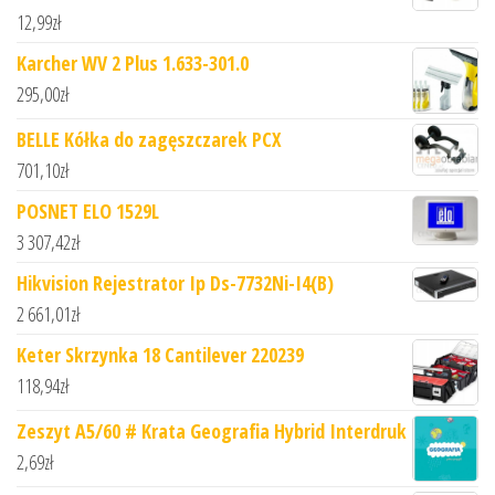
12,99
zł
Karcher WV 2 Plus 1.633-301.0
295,00
zł
BELLE Kółka do zagęszczarek PCX
701,10
zł
POSNET ELO 1529L
3 307,42
zł
Hikvision Rejestrator Ip Ds-7732Ni-I4(B)
2 661,01
zł
Keter Skrzynka 18 Cantilever 220239
118,94
zł
Zeszyt A5/60 # Krata Geografia Hybrid Interdruk
2,69
zł