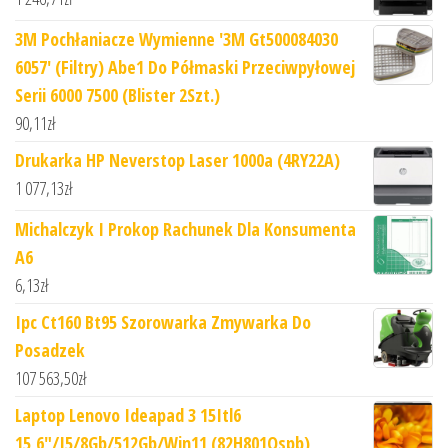
3M Pochłaniacze Wymienne '3M Gt500084030
6057' (Filtry) Abe1 Do Półmaski Przeciwpyłowej
Serii 6000 7500 (Blister 2Szt.)
90,11
zł
Drukarka HP Neverstop Laser 1000a (4RY22A)
1 077,13
zł
Michalczyk I Prokop Rachunek Dla Konsumenta
A6
6,13
zł
Ipc Ct160 Bt95 Szorowarka Zmywarka Do
Posadzek
107 563,50
zł
Laptop Lenovo Ideapad 3 15Itl6
15,6"/I5/8Gb/512Gb/Win11 (82H801Qspb)