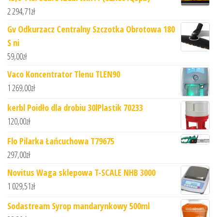
2 294,71
zł
Gv Odkurzacz Centralny Szczotka Obrotowa 180
S ni
59,00
zł
Vaco Koncentrator Tlenu TLEN90
1 269,00
zł
kerbl Poidło dla drobiu 30lPlastik 70233
120,00
zł
Flo Pilarka Łańcuchowa T79675
297,00
zł
Novitus Waga sklepowa T-SCALE NHB 3000
1 029,51
zł
Sodastream Syrop mandarynkowy 500ml