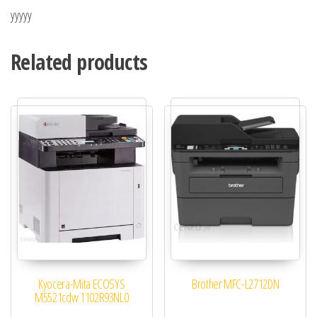
yyyyy
Related products
Kyocera-Mita ECOSYS
Brother MFC-L2712DN
M5521cdw 1102R93NL0