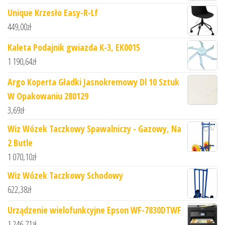
Unique Krzesło Easy-R-Lf
449,00
zł
Kaleta Podajnik gwiazda K-3, EK0015
1 190,64
zł
Argo Koperta Gładki Jasnokremowy Dl 10 Sztuk
W Opakowaniu 280129
3,69
zł
Wiz Wózek Taczkowy Spawalniczy - Gazowy, Na
2 Butle
1 070,10
zł
Wiz Wózek Taczkowy Schodowy
622,38
zł
Urządzenie wielofunkcyjne Epson WF-7830DTWF
1 246,71
zł