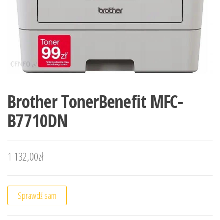
Brother TonerBenefit MFC-
B7710DN
1 132,00
zł
Sprawdź sam