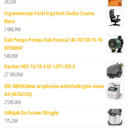
28,20
zł
Ergonomiczny Fotel Ergotech Siatka Czarna
Biuro
2 068,99
zł
Dab Pumps Pompa Dab Evosta2 40-70/130 15-70
60186047
548,00
zł
Karcher HDS 12/18-4 SX 1.071-925.0
27 189,00
zł
OKI MB562dnw urządzenie wielofunkcyjne mono
A4 (45762122)
2 590,00
zł
Odbijak Do Fusów Okrągły
175,28
zł