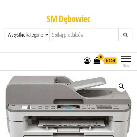
SM Dębowiec
0
0,00zł
Menu