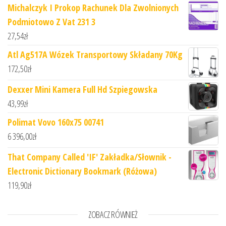
Michalczyk I Prokop Rachunek Dla Zwolnionych
Podmiotowo Z Vat 231 3
27,54
zł
Atl Ag517A Wózek Transportowy Składany 70Kg
172,50
zł
Dexxer Mini Kamera Full Hd Szpiegowska
43,99
zł
Polimat Vovo 160x75 00741
6 396,00
zł
That Company Called 'IF' Zakładka/Słownik -
Electronic Dictionary Bookmark (Różowa)
119,90
zł
ZOBACZ RÓWNIEŻ