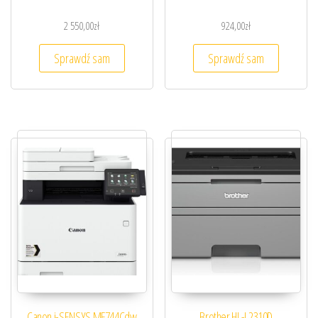
2 550,00
zł
924,00
zł
Sprawdź sam
Sprawdź sam
Canon i-SENSYS MF744Cdw
Brother HL-L2310D