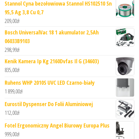
Stannol Cyna bezołowiowa Stannol HS102510 Sn
95,5 Ag 3,8 Cu 0,7
209,00
zł
Bosch UniversalVac 18 1 akumulator 2,5Ah
06033B9103
298,99
zł
Kenik Kamera Ip Kg 2160Dvfas Il G (34603)
835,00
zł
Ruhens WHP 2010S UVC LED Czarno-biały
1 899,00
zł
Eurostil Dyspenser Do Folii Aluminiowej
112,00
zł
Fotel Ergonomiczny Angel Biurowy Europa Plus
999,00
zł