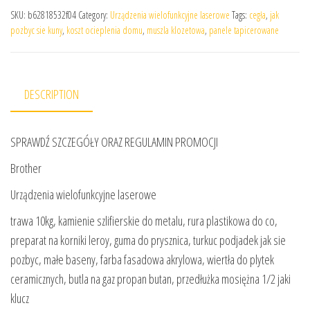
SKU:
b62818532f04
Category:
Urządzenia wielofunkcyjne laserowe
Tags:
cegła
,
jak
pozbyc sie kuny
,
koszt ocieplenia domu
,
muszla klozetowa
,
panele tapicerowane
DESCRIPTION
SPRAWDŹ SZCZEGÓŁY ORAZ REGULAMIN PROMOCJI
Brother
Urządzenia wielofunkcyjne laserowe
trawa 10kg, kamienie szlifierskie do metalu, rura plastikowa do co,
preparat na korniki leroy, guma do prysznica, turkuc podjadek jak sie
pozbyc, małe baseny, farba fasadowa akrylowa, wiertła do plytek
ceramicznych, butla na gaz propan butan, przedłużka mosiężna 1/2 jaki
klucz