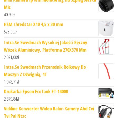
Mic
40,99
zł
HSM shredstar X10 4,5 x 30 mm
525,00
zł
Intra.Se Swedmach Wysokiej Jakości Ręczny
Wózek Aluminiowy, Platforma 270X370 Mm
2 091,00
zł
Intra.Se Swedmach Przenośnik Rolkowy Do
Maszyn Z Dźwignią, 4T
1 078,71
zł
Drukarka Epson EcoTank ET-14000
2 879,84
zł
Vidiline Konwerter Wideo Balun Kamery Ahd Cvi
Tvi Pal Ntsc