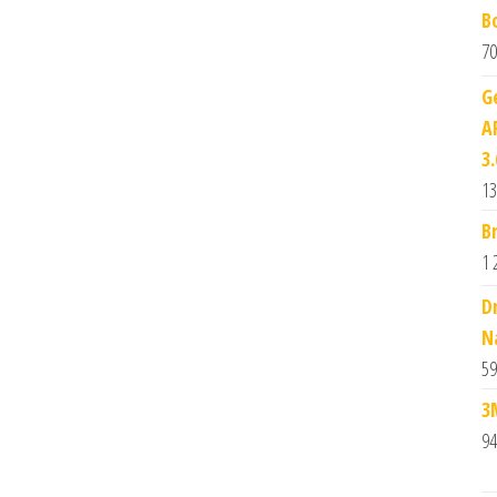
B
70
G
A
3
13
B
1 
D
N
59
3
94