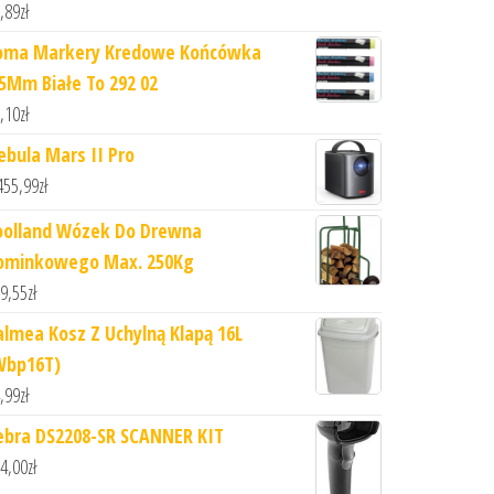
,89
zł
oma Markery Kredowe Końcówka
.5Mm Białe To 292 02
,10
zł
ebula Mars II Pro
455,99
zł
oolland Wózek Do Drewna
ominkowego Max. 250Kg
9,55
zł
almea Kosz Z Uchylną Klapą 16L
Wbp16T)
,99
zł
ebra DS2208-SR SCANNER KIT
4,00
zł