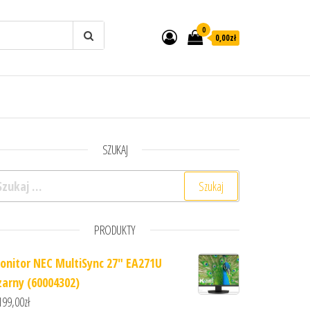
0
0,00zł
SZUKAJ
ukaj:
PRODUKTY
onitor NEC MultiSync 27" EA271U
zarny (60004302)
199,00
zł