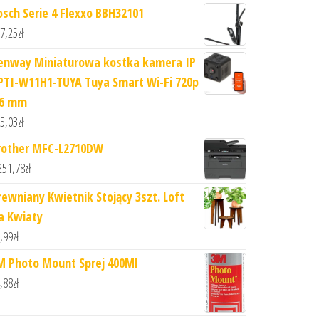
osch Serie 4 Flexxo BBH32101
7,25
zł
enway Miniaturowa kostka kamera IP
PTI-W11H1-TUYA Tuya Smart Wi-Fi 720p
.6 mm
5,03
zł
rother MFC-L2710DW
251,78
zł
rewniany Kwietnik Stojący 3szt. Loft
a Kwiaty
,99
zł
M Photo Mount Sprej 400Ml
,88
zł