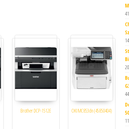
M
41
C
Sz
14
S
B
20
B
G
44
D
Brother DCP-1512E
OKI MC853dn (45850404)
5
11