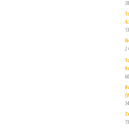
28
T
4
13
N
2 
T
K
60
B
(
34
Z
73