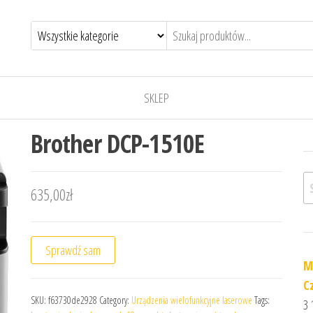
SKLEP
Brother DCP-1510E
Sz
635,00
zł
Sprawdź sam
M
C
SKU:
f63730de2928
Category:
Urządzenia wielofunkcyjne laserowe
Tags:
3 