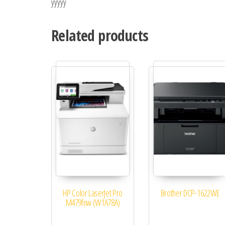
yyyyy
Related products
HP Color LaserJet Pro
Brother DCP-1622WE
M479fnw (W1A78A)