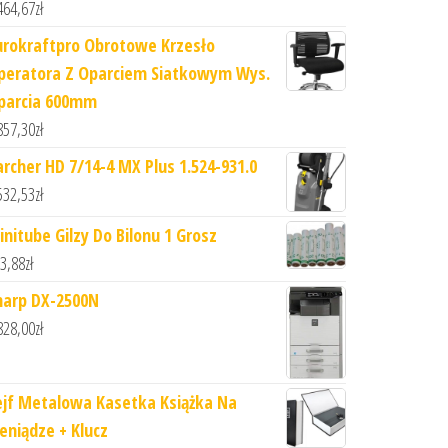
464,67
zł
urokraftpro Obrotowe Krzesło
peratora Z Oparciem Siatkowym Wys.
parcia 600mm
857,30
zł
archer HD 7/14-4 MX Plus 1.524-931.0
532,53
zł
initube Gilzy Do Bilonu 1 Grosz
3,88
zł
harp DX-2500N
828,00
zł
ejf Metalowa Kasetka Książka Na
ieniądze + Klucz