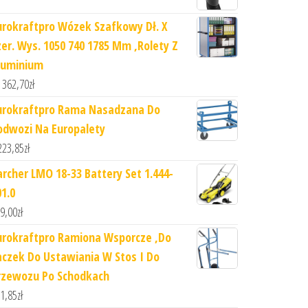
urokraftpro Wózek Szafkowy Dł. X
zer. Wys. 1050 740 1785 Mm ,Rolety Z
luminium
 362,70
zł
urokraftpro Rama Nasadzana Do
odwozi Na Europalety
223,85
zł
archer LMO 18-33 Battery Set 1.444-
01.0
9,00
zł
urokraftpro Ramiona Wsporcze ,Do
aczek Do Ustawiania W Stos I Do
rzewozu Po Schodkach
1,85
zł