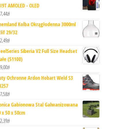
I9T AMOLED - OLED
7,44
zł
hemland Kolba Okrągłodenna 3000ml
lif 29/32
2,49
zł
teelSeries Siberia V2 Full Size Headset
iałe (51100)
9,00
zł
uty Ochronne Ardon Hobart Weld S3
3257
7,58
zł
onica Gabionowa Stal Galwanizowana
0 x 50 x 50cm
2,39
zł