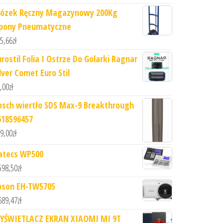
ózek Ręczny Magazynowy 200Kg
pony Pneumatyczne
5,66
zł
urostil Folia I Ostrze Do Golarki Ragnar
lver Comet Euro Stil
,00
zł
osch wiertło SDS Max-9 Breakthrough
618596457
9,00
zł
atecs WP500
598,50
zł
pson EH-TW5705
689,47
zł
YŚWIETLACZ EKRAN XIAOMI MI 9T