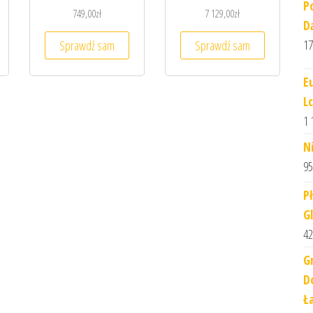
P
749,00
zł
7 129,00
zł
D
17
Sprawdź sam
Sprawdź sam
E
L
1 
N
95
P
G
42
G
D
Ł