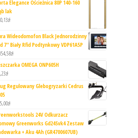
orta Elegance Ościeżnica 80P 140-160
ąb lak
0,13
zł
ura Wideodomofon Black Jednorodzinny
cd 7'' Biały Rfid Podtynkowy VDP61A5P
154,58
zł
iszczarka OMEGA ONP605H
,23
zł
ług Regulowany Glebogryzarki Cedrus
l05
5,00
zł
reenworkstools 24V Odkurzacz
omowy Greenworks Gd24Svk4 Zestaw
adowarka + Aku 4Ah (GR4700607UB)