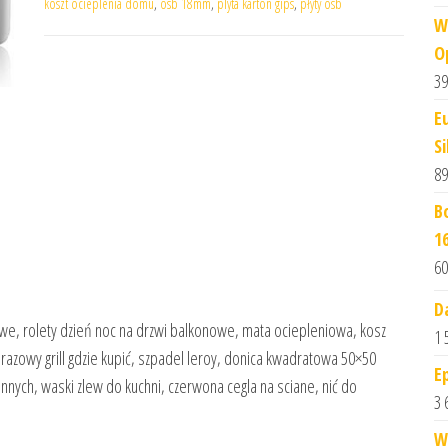
koszt ocieplenia domu
,
osb 18mm
,
plyta karton gips
,
płyty osb
W
O
39
E
Si
89
B
1
60
D
owe, rolety dzień noc na drzwi balkonowe, mata ociepleniowa, kosz
1 
razowy grill gdzie kupić, szpadel leroy, donica kwadratowa 50×50
E
hennych, waski zlew do kuchni, czerwona cegla na sciane, nić do
3 
W