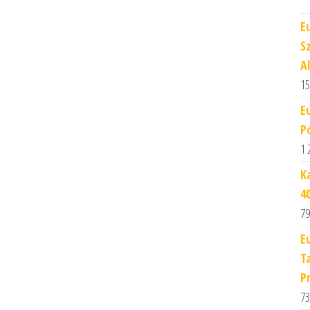
E
S
A
15
E
P
1 
K
4
79
E
T
P
73