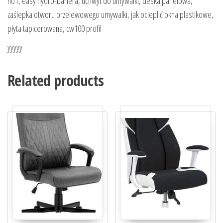
no1, easy hydro-bariera, uchwyt do umywalki, deska panelowa,
zaślepka otworu przelewowego umywalki, jak ocieplić okna plastikowe,
płyta tapicerowana, cw100 profil
yyyyy
Related products