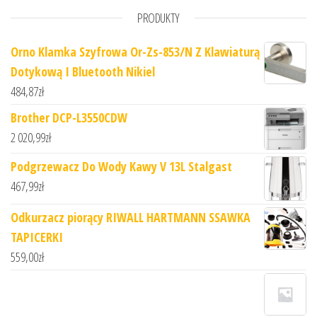
PRODUKTY
Orno Klamka Szyfrowa Or-Zs-853/N Z Klawiaturą
Dotykową I Bluetooth Nikiel
484,87
zł
Brother DCP-L3550CDW
2 020,99
zł
Podgrzewacz Do Wody Kawy V 13L Stalgast
467,99
zł
Odkurzacz piorący RIWALL HARTMANN SSAWKA
TAPICERKI
559,00
zł