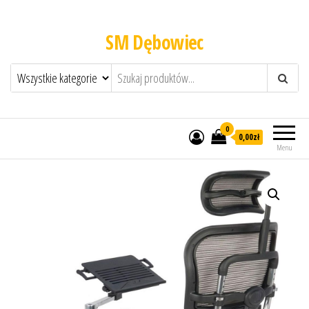
SM Dębowiec
0
0,00zł
Menu