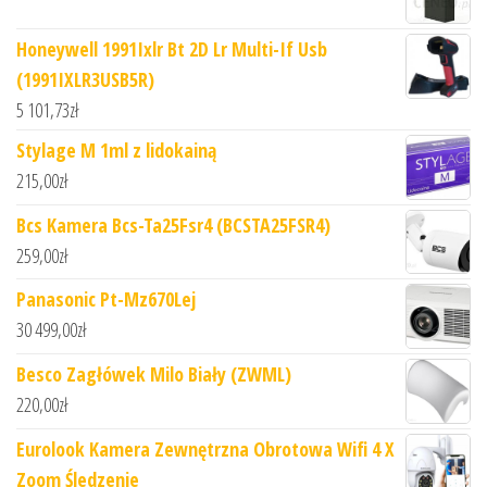
Honeywell 1991Ixlr Bt 2D Lr Multi-If Usb
(1991IXLR3USB5R)
5 101,73
zł
Stylage M 1ml z lidokainą
215,00
zł
Bcs Kamera Bcs-Ta25Fsr4 (BCSTA25FSR4)
259,00
zł
Panasonic Pt-Mz670Lej
30 499,00
zł
Besco Zagłówek Milo Biały (ZWML)
220,00
zł
Eurolook Kamera Zewnętrzna Obrotowa Wifi 4 X
Zoom Śledzenie