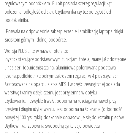
regulowanym podnóżkiem. Pulpit posiada szereg regulacji: kąt
położenia, odległość od ciała Użytkownika czy też odległość od
podłokietnika.
Pozwala na odpowiednie zabezpieczenie i stabilizację laptopa dzięki
zaciskom górnym i dolnej podpórce.
Wersja PLUS Elite w nazwie fotela to:
joystick sterujący podstawowymi funkcjami fotela, znany już z dostępnej
u nas serii Ioo,niezniszczalna, aluminiowa polerowana podstawa
jezdna,podłokietnik z pełnym zakresem regulacji w 4 płaszczyznach.
Zastosowana na oparciu siatka MESH w części zewnętrznej posiada
warstwę tkaniny dzięki czemu jest:przyjemna w dotyku i
użytkowaniu,niezwykle trwała, odporna na rozciągania nawet przy
częstym i długim użytkowaniu, jest odporna na ścieranie (odporność
powyżej 100 tys. cykli) doskonale dopasowuje się do kształtu pleców
Użytkownika, zapewnia swobodną cyrkulacje powietrza.