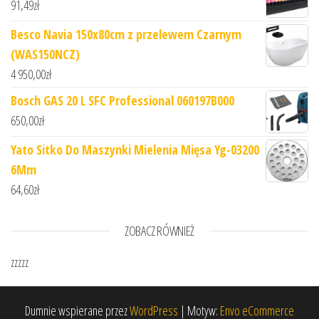
91,49
zł
Besco Navia 150x80cm z przelewem Czarnym
(WAS150NCZ)
4 950,00
zł
Bosch GAS 20 L SFC Professional 060197B000
650,00
zł
Yato Sitko Do Maszynki Mielenia Mięsa Yg-03200
6Mm
64,60
zł
ZOBACZ RÓWNIEŻ
zzzzz
Dumnie wspierane przez
WordPress
|
Motyw:
Envo eCommerce