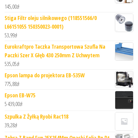
145,00
zł
Stiga Filtr oleju silnikowego (118551566/0
L66151055 150350023-0001)
53,99
zł
Eurokraftpro Taczka Transportowa Szufla Na
Paczki Szer X Głęb 430 250mm Z Uchwytem
535,05
zł
Epson lampa do projektora EB-535W
775,88
zł
Epson EB-W75
5 439,00
zł
Szpulka Z Żyłką Ryobi Rac118
39,28
zł
Zebra Z Band Fun 25X254Mm Opaski Folia Pp Dt