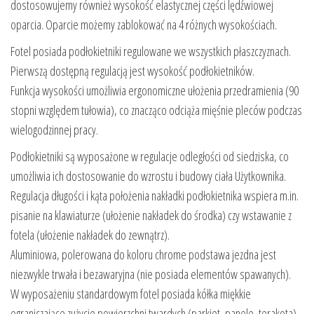
dostosowujemy również wysokość elastycznej części lędźwiowej
oparcia. Oparcie możemy zablokować na 4 różnych wysokościach.
Fotel posiada podłokietniki regulowane we wszystkich płaszczyznach.
Pierwszą dostępną regulacją jest wysokość podłokietników.
Funkcja wysokości umożliwia ergonomiczne ułożenia przedramienia (90
stopni względem tułowia), co znacząco odciąża mięśnie pleców podczas
wielogodzinnej pracy.
Podłokietniki są wyposażone w regulacje odległości od siedziska, co
umożliwia ich dostosowanie do wzrostu i budowy ciała Użytkownika.
Regulacja długości i kąta położenia nakładki podłokietnika wspiera m.in.
pisanie na klawiaturze (ułożenie nakładek do środka) czy wstawanie z
fotela (ułożenie nakładek do zewnątrz).
Aluminiowa, polerowana do koloru chrome podstawa jezdna jest
niezwykle trwała i bezawaryjna (nie posiada elementów spawanych).
W wyposażeniu standardowym fotel posiada kółka miękkie
ograniczające zużycie powierzchni twardych (parkiet, panele, terakota).