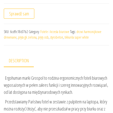
Sprawdź sam
SKU:
6cd9c18c07b2
Category:
Fotele i krzesła biurowe
Tags:
drzwi harmonijkowe
drewniane
,
płyta gk zielona
,
płyty osb
,
styrobeton
,
tikkurila super white
DESCRIPTION
Ergohuman marki Grospol to rodzina ergonomicznych foteli biurowych
wyposażonych w pełen zakres funkcji i szereg innowacyjnych rozwiązań,
od lat dostępna na międzynarodowych rynkach.
Przedstawiamy Państwu fotel w zestawie z pulpitem na laptopa, który
można rozłożyć/złożyć, aby nie przeszkadzał w pracy przy biurku oraz z