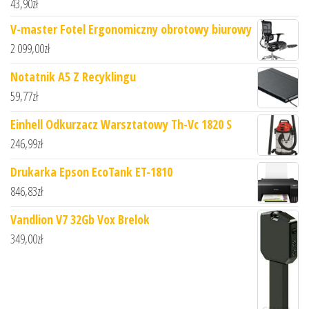
43,90
zł
V-master Fotel Ergonomiczny obrotowy biurowy
2 099,00
zł
Notatnik A5 Z Recyklingu
59,77
zł
Einhell Odkurzacz Warsztatowy Th-Vc 1820 S
246,99
zł
Drukarka Epson EcoTank ET-1810
846,83
zł
Vandlion V7 32Gb Vox Brelok
349,00
zł