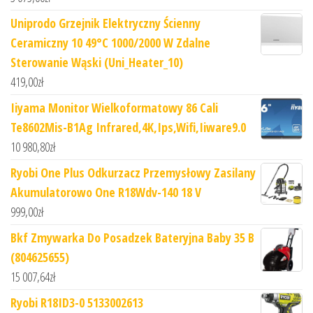
Uniprodo Grzejnik Elektryczny Ścienny
Ceramiczny 10 49°C 1000/2000 W Zdalne
Sterowanie Wąski (Uni_Heater_10)
419,00
zł
Iiyama Monitor Wielkoformatowy 86 Cali
Te8602Mis-B1Ag Infrared,4K,Ips,Wifi,Iiware9.0
10 980,80
zł
Ryobi One Plus Odkurzacz Przemysłowy Zasilany
Akumulatorowo One R18Wdv-140 18 V
999,00
zł
Bkf Zmywarka Do Posadzek Bateryjna Baby 35 B
(804625655)
15 007,64
zł
Ryobi R18ID3-0 5133002613