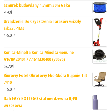
Sznurek budowlany 1.7mm 50m Geko
9,20
zł
Urządzenie Do Czyszczenia Tarasów Grizzly
Erb550-1Ms
488,00
zł
Konica-Minolta Konica Minolta Genuine
A161M20401 / A161M20400 (70676)
69,20
zł
Biurowy Fotel Obrotowy Eko-Skóra Bujanie Tilt
7410
308,00
zł
Dafi EASY BOTTEGO stal nierdzewna 0,49l
wrzosowa