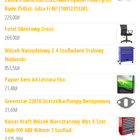
Białe 354Szt. Gilza Fi N/ (100127132K)
229,00
zł
Fotel Obrotowy Cross
269,00
zł
Wózek Narzędziowy Z 4 Szufladami Stalowy
Niebieski
853,56
zł
Papier Xero A4 Lettura Eko
21,48
zł
Greenstar 22816 Uszczelka Pompy Benzynowej
31,69
zł
Kaiser Kraft Wózek Warsztatowy Wys X Szer
Głęb 995 680 458mm 7 Szuflad
3 075,00
zł