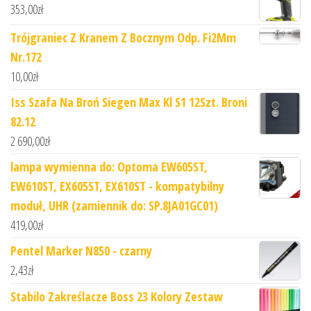
353,00
zł
Trójgraniec Z Kranem Z Bocznym Odp. Fi2Mm
Nr.172
10,00
zł
Iss Szafa Na Broń Siegen Max Kl S1 12Szt. Broni
82.12
2 690,00
zł
lampa wymienna do: Optoma EW605ST,
EW610ST, EX605ST, EX610ST - kompatybilny
moduł, UHR (zamiennik do: SP.8JA01GC01)
419,00
zł
Pentel Marker N850 - czarny
2,43
zł
Stabilo Zakreślacze Boss 23 Kolory Zestaw