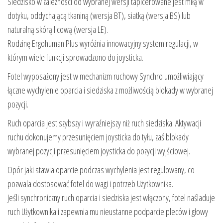
Siedzisko w zależności od wybranej wersji tapicerowane jest miłą w
dotyku, oddychającą tkaniną (wersja BT), siatką (wersja BS) lub
naturalną skórą licową (wersja LE).
Rodzinę Ergohuman Plus wyróżnia innowacyjny system regulacji, w
którym wiele funkcji sprowadzono do joysticka.
Fotel wyposażony jest w mechanizm ruchowy Synchro umożliwiający
łączne wychylenie oparcia i siedziska z możliwością blokady w wybranej
pozycji.
Ruch oparcia jest szybszy i wyraźniejszy niż ruch siedziska. Aktywacji
ruchu dokonujemy przesunięciem joysticka do tyłu, zaś blokady
wybranej pozycji przesunięciem joysticka do pozycji wyjściowej.
Opór jaki stawia oparcie podczas wychylenia jest regulowany, co
pozwala dostosować fotel do wagi i potrzeb Użytkownika.
Jeśli synchroniczny ruch oparcia i siedziska jest włączony, fotel naśladuje
ruch Użytkownika i zapewnia mu nieustanne podparcie pleców i głowy