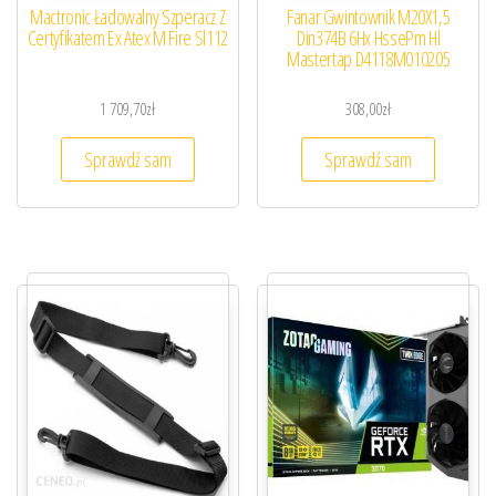
Mactronic Ładowalny Szperacz Z
Fanar Gwintownik M20X1,5
Certyfikatem Ex Atex M Fire Sl112
Din374B 6Hx HssePm Hl
Mastertap D4118M010205
1 709,70
zł
308,00
zł
Sprawdź sam
Sprawdź sam