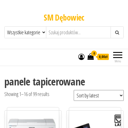
SM Dębowiec
0
0,00zł
Menu
panele tapicerowane
Showing 1–16 of 99 results