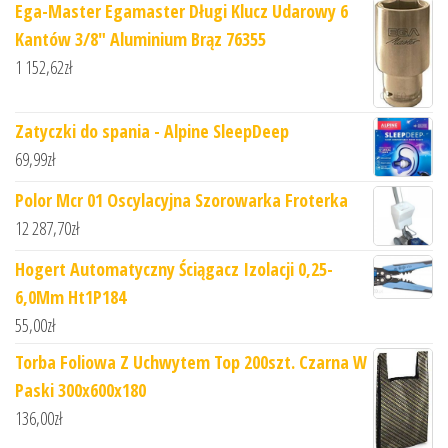
Ega-Master Egamaster Długi Klucz Udarowy 6
Kantów 3/8" Aluminium Brąz 76355
1 152,62
zł
Zatyczki do spania - Alpine SleepDeep
69,99
zł
Polor Mcr 01 Oscylacyjna Szorowarka Froterka
12 287,70
zł
Hogert Automatyczny Ściągacz Izolacji 0,25-
6,0Mm Ht1P184
55,00
zł
Torba Foliowa Z Uchwytem Top 200szt. Czarna W
Paski 300x600x180
136,00
zł