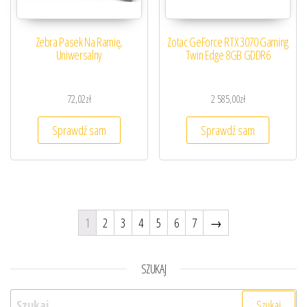
Zebra Pasek Na Ramię,
Zotac GeForce RTX 3070 Gaming
Uniwersalny
Twin Edge 8GB GDDR6
72,02
zł
2 585,00
zł
Sprawdź sam
Sprawdź sam
1
2
3
4
5
6
7
→
SZUKAJ
Szukaj: