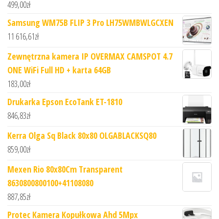
499,00
zł
Samsung WM75B FLIP 3 Pro LH75WMBWLGCXEN
11 616,61
zł
Zewnętrzna kamera IP OVERMAX CAMSPOT 4.7
ONE WiFi Full HD + karta 64GB
183,00
zł
Drukarka Epson EcoTank ET-1810
846,83
zł
Kerra Olga Sq Black 80x80 OLGABLACKSQ80
859,00
zł
Mexen Rio 80x80Cm Transparent
8630800800100+41108080
887,85
zł
Protec Kamera Kopułkowa Ahd 5Mpx