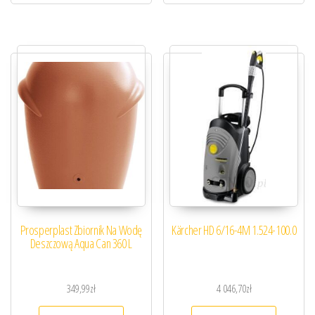
Prosperplast Zbiornik Na Wodę
Kärcher HD 6/16-4M 1.524-100.0
Deszczową Aqua Can 360 L
349,99
zł
4 046,70
zł