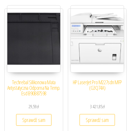
Techrebal Silikonowa Mata
HP LaserJet Pro M227sdn MFP
Antystatyczna Odporna Na Temp.
(G3Q74A)
Esd B90B87598
29,59
zł
3 421,85
zł
Sprawdź sam
Sprawdź sam