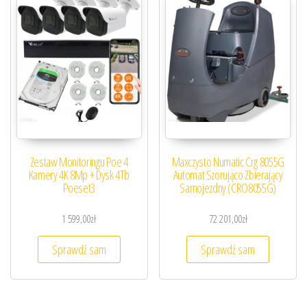
Zestaw Monitoringu Poe 4
Maxczysto Numatic Crg 8055G
Kamery 4K 8Mp + Dysk 4Tb
Automat Szorująco Zbierający
Poeset3
Samojezdny (CRO8055G)
1 599,00
zł
72 201,00
zł
Sprawdź sam
Sprawdź sam