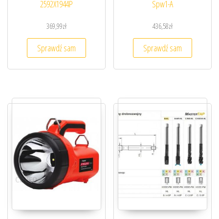
2592X1944P
Spw1-A
369,99
zł
436,58
zł
Sprawdź sam
Sprawdź sam