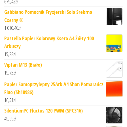
679,42
zł
Gabbiano Pomocnik Fryzjerski Solo Srebrno
Czarny ®
1 010,40
zł
Pastello Papier Kolorowy Ksero A4 Żółty 100
Arkuszy
15,28
zł
Vipfan M13 (Białe)
19,75
zł
Papier Samoprzylepny 25Ark A4 Shan Pomarańcz
Fluo (Sh18986)
16,51
zł
SilentiumPC Fluctus 120 PWM (SPC316)
49,99
zł