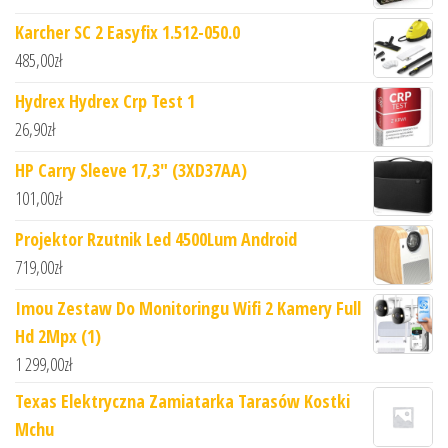
Karcher SC 2 Easyfix 1.512-050.0
485,00
zł
Hydrex Hydrex Crp Test 1
26,90
zł
HP Carry Sleeve 17,3" (3XD37AA)
101,00
zł
Projektor Rzutnik Led 4500Lum Android
719,00
zł
Imou Zestaw Do Monitoringu Wifi 2 Kamery Full
Hd 2Mpx (1)
1 299,00
zł
Texas Elektryczna Zamiatarka Tarasów Kostki
Mchu