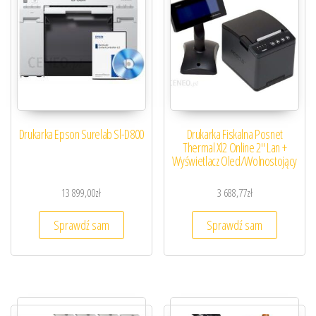
Drukarka Epson Surelab Sl-D800
Drukarka Fiskalna Posnet
Thermal Xl2 Online 2″ Lan +
Wyświetlacz Oled/Wolnostojący
13 899,00
zł
3 688,77
zł
Sprawdź sam
Sprawdź sam