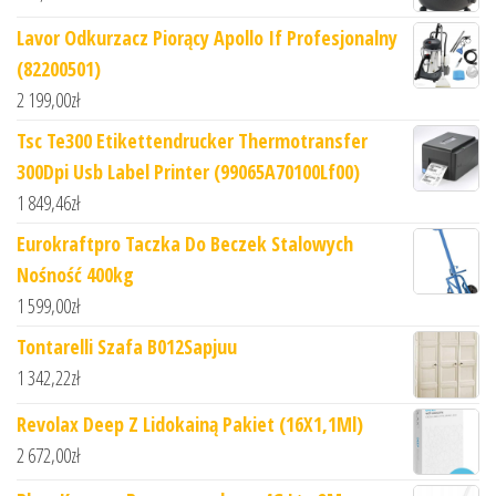
Lavor Odkurzacz Piorący Apollo If Profesjonalny
(82200501)
2 199,00
zł
Tsc Te300 Etikettendrucker Thermotransfer
300Dpi Usb Label Printer (99065A70100Lf00)
1 849,46
zł
Eurokraftpro Taczka Do Beczek Stalowych
Nośność 400kg
1 599,00
zł
Tontarelli Szafa B012Sapjuu
1 342,22
zł
Revolax Deep Z Lidokainą Pakiet (16X1,1Ml)
2 672,00
zł