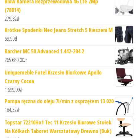
Blow Kamera Bezprzewodowa 4G Lte 2Mp
(78814)
279,82
zł
Krótkie Spodenki Neo Jeans Stretch 5 Kieszeni M
69,90
zł
Karcher MC 50 Advanced 1.442-204.2
265 680,00
zł
Uniquemeble Fotel Krzesło Biurkowe Apollo
Czarny Cocoa
1 699,99
zł
Pompa ręczna do oleju 7l/min z osprzętem 13 020
184,32
zł
Topstar 72210Ho1 Tec 11 Krzesło Biurowe Stołek
Na Kółkach Taboret Warsztatowy Drewno (Buk)