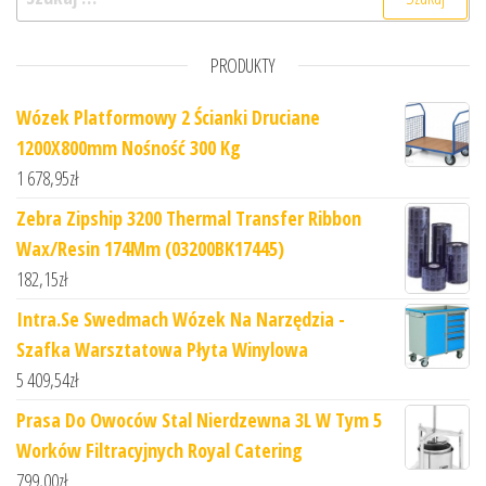
PRODUKTY
Wózek Platformowy 2 Ścianki Druciane
1200X800mm Nośność 300 Kg
1 678,95
zł
Zebra Zipship 3200 Thermal Transfer Ribbon
Wax/Resin 174Mm (03200BK17445)
182,15
zł
Intra.Se Swedmach Wózek Na Narzędzia -
Szafka Warsztatowa Płyta Winylowa
5 409,54
zł
Prasa Do Owoców Stal Nierdzewna 3L W Tym 5
Worków Filtracyjnych Royal Catering
799,00
zł