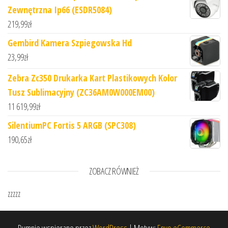
Zewnętrzna Ip66 (ESDR5084)
219,99
zł
Gembird Kamera Szpiegowska Hd
23,99
zł
Zebra Zc350 Drukarka Kart Plastikowych Kolor
Tusz Sublimacyjny (ZC36AM0W000EM00)
11 619,99
zł
SilentiumPC Fortis 5 ARGB (SPC308)
190,65
zł
ZOBACZ RÓWNIEŻ
zzzzz