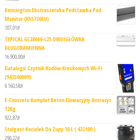
Kensington Ekstraszeroka Podstawka Pod
Monitor (K55726EU)
107,01
zł
TYPICAL GC20666-L25 DWUIGŁÓWKA
DŁUGORAMIENNA
16 900,00
zł
Datalogic Czytnik Kodów Kreskowych Wi-Fi
(943500009)
6 160,58
zł
E-Concreto Komplet Beton Elewacyjny Antracyt
12Kg
922,87
zł
Stalgast Kociolek Do Zupy 10 L ( 432100 )
290,22
zł