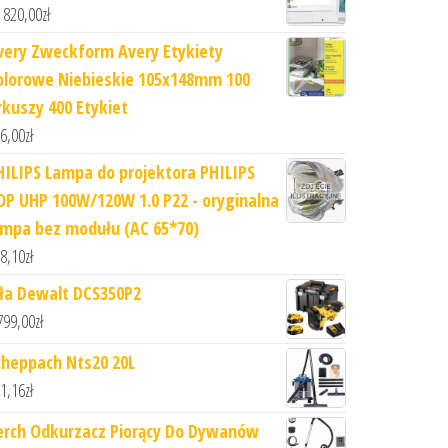
 820,00
zł
very Zweckform Avery Etykiety
olorowe Niebieskie 105x148mm 100
rkuszy 400 Etykiet
6,00
zł
HILIPS Lampa do projektora PHILIPS
OP UHP 100W/120W 1.0 P22 - oryginalna
ampa bez modułu (AC 65*70)
8,10
zł
iła Dewalt DCS350P2
799,00
zł
cheppach Nts20 20L
1,16
zł
erch Odkurzacz Piorący Do Dywanów