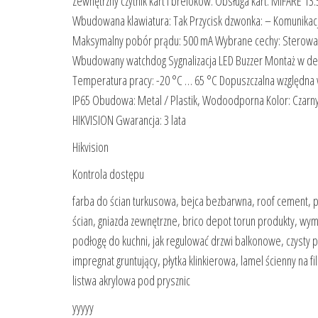
Zewnętrzny czytnik kart i breloków. Obsługa kart: MIFARE 13
Wbudowana klawiatura: Tak Przycisk dzwonka: – Komunikacj
Maksymalny pobór prądu: 500 mA Wybrane cechy: Sterowan
Wbudowany watchdog Sygnalizacja LED Buzzer Montaż w d
Temperatura pracy: -20 °C … 65 °C Dopuszczalna względna w
IP65 Obudowa: Metal / Plastik, Wodoodporna Kolor: Czarny 
HIKVISION Gwarancja: 3 lata
Hikvision
Kontrola dostępu
farba do ścian turkusowa, bejca bezbarwna, roof cement, p
ścian, gniazda zewnętrzne, brico depot torun produkty, wymi
podłogę do kuchni, jak regulować drzwi balkonowe, czysty p
impregnat gruntujący, płytka klinkierowa, lamel ścienny na 
listwa akrylowa pod prysznic
yyyyy