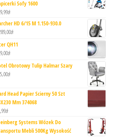
apicerki Sofy 1600
9,99
zł
archer HD 6/15 M 1.150-930.0
289,00
zł
cer QH11
9,00
zł
otel Obrotowy Tulip Halmar Szary
5,00
zł
ard Head Papier Scierny 50 Szt
3X230 Mm 374068
,99
zł
teinberg Systems Wózek Do
ransportu Mebli 500Kg Wysokość