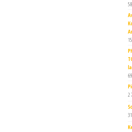
58
A
K
A
15
P
T
l
69
P
2 
S
31
K