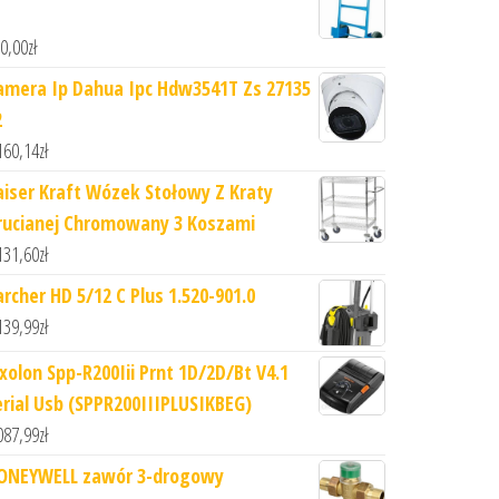
0,00
zł
amera Ip Dahua Ipc Hdw3541T Zs 27135
2
160,14
zł
aiser Kraft Wózek Stołowy Z Kraty
rucianej Chromowany 3 Koszami
131,60
zł
archer HD 5/12 C Plus 1.520-901.0
139,99
zł
ixolon Spp-R200Iii Prnt 1D/2D/Bt V4.1
erial Usb (SPPR200IIIPLUSIKBEG)
087,99
zł
ONEYWELL zawór 3-drogowy