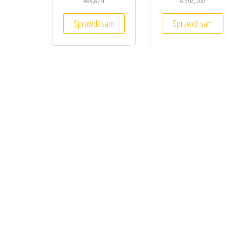
484,87
zł
8 302,50
zł
Sprawdź sam
Sprawdź sam