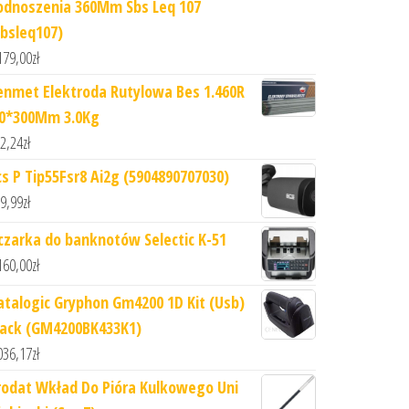
odnoszenia 360Mm Sbs Leq 107
Sbsleq107)
179,00
zł
enmet Elektroda Rutylowa Bes 1.460R
.0*300Mm 3.0Kg
2,24
zł
cs P Tip55Fsr8 Ai2g (5904890707030)
9,99
zł
iczarka do banknotów Selectic K-51
160,00
zł
atalogic Gryphon Gm4200 1D Kit (Usb)
lack (GM4200BK433K1)
036,17
zł
rodat Wkład Do Pióra Kulkowego Uni