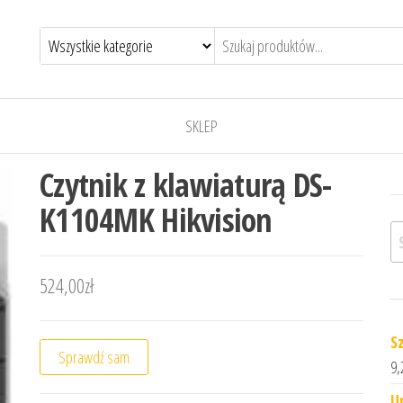
SKLEP
Czytnik z klawiaturą DS-
K1104MK Hikvision
Sz
524,00
zł
S
Sprawdź sam
9,
U