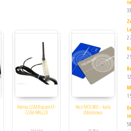
t
33
Z
L
2 
K
2 
B
12
M
1 
Antena GSM Ropam AT-
Nice MOCARD – karta
D
GSM-WALL20
zbliżeniowa.
I
58