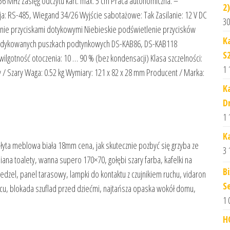
.56 MHz Zasięg odczytu kart: max. 5 cm Praca autonomiczna: –
2)
a: RS-485, Wiegand 34/26 Wyjście sabotażowe: Tak Zasilanie: 12 V DC
30
ie przyciskami dotykowymi Niebieskie podświetlenie przycisków
K
edykowanych puszkach podtynkowych DS-KAB86, DS-KAB118
S
ilgotność otoczenia: 10 … 90 % (bez kondensacji) Klasa szczelności:
1 
/ Szary Waga: 0.52 kg Wymiary: 121 x 82 x 28 mm Producent / Marka:
K
D
1 
K
łyta meblowa biała 18mm cena, jak skutecznie pozbyć się grzyba ze
3 
ana toalety, wanna supero 170×70, gołębi szary farba, kafelki na
B
edzel, panel tarasowy, lampki do kontaktu z czujnikiem ruchu, vidaron
S
filcu, blokada szuflad przed dziećmi, najtańsza opaska wokół domu,
1 
H