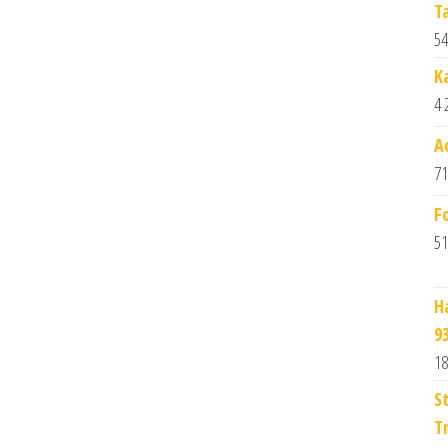
T
54
K
4 
A
71
F
51
H
9
18
S
T