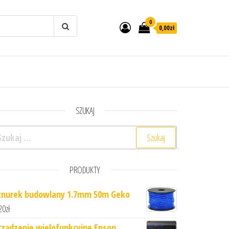
0
0,00zł
SZUKAJ
ukaj:
PRODUKTY
znurek budowlany 1.7mm 50m Geko
20
zł
rządzenie wielofunkcyjne Epson