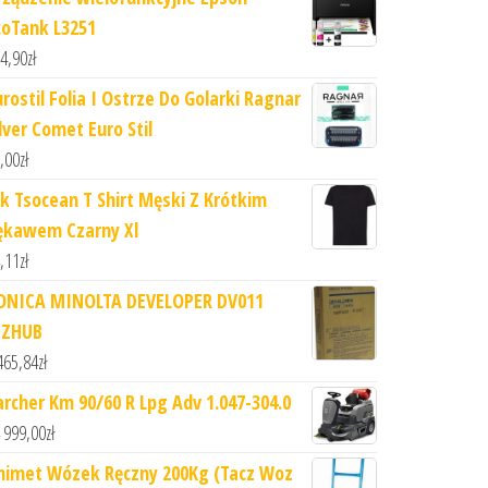
coTank L3251
4,90
zł
urostil Folia I Ostrze Do Golarki Ragnar
lver Comet Euro Stil
,00
zł
hk Tsocean T Shirt Męski Z Krótkim
ękawem Czarny Xl
,11
zł
ONICA MINOLTA DEVELOPER DV011
IZHUB
465,84
zł
archer Km 90/60 R Lpg Adv 1.047-304.0
 999,00
zł
nimet Wózek Ręczny 200Kg (Tacz Woz