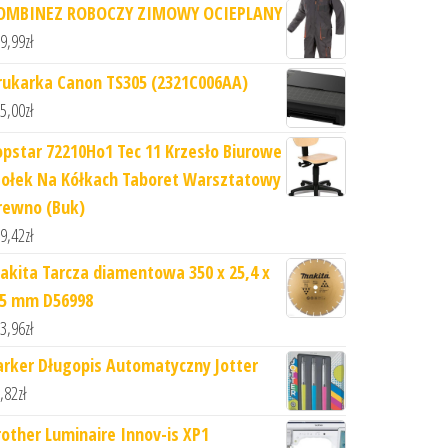
OMBINEZ ROBOCZY ZIMOWY OCIEPLANY
9,99
zł
rukarka Canon TS305 (2321C006AA)
5,00
zł
opstar 72210Ho1 Tec 11 Krzesło Biurowe
tołek Na Kółkach Taboret Warsztatowy
rewno (Buk)
9,42
zł
akita Tarcza diamentowa 350 x 25,4 x
,5 mm D56998
3,96
zł
arker Długopis Automatyczny Jotter
,82
zł
rother Luminaire Innov-is XP1