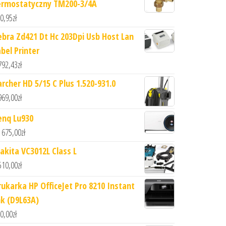
ermostatyczny TM200-3/4A
0,95
zł
ebra Zd421 Dt Hc 203Dpi Usb Host Lan
abel Printer
792,43
zł
archer HD 5/15 C Plus 1.520-931.0
969,00
zł
enq Lu930
 675,00
zł
akita VC3012L Class L
510,00
zł
rukarka HP OfficeJet Pro 8210 Instant
nk (D9L63A)
0,00
zł