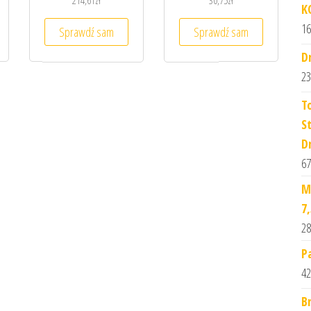
214,61
zł
30,75
zł
K
16
Sprawdź sam
Sprawdź sam
D
23
T
S
D
67
M
7
28
P
42
B