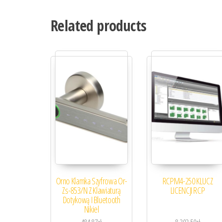
Related products
Orno Klamka Szyfrowa Or-
RCPM4-250 KLUCZ
Zs-853/N Z Klawiaturą
LICENCJI RCP
Dotykową I Bluetooth
Nikiel