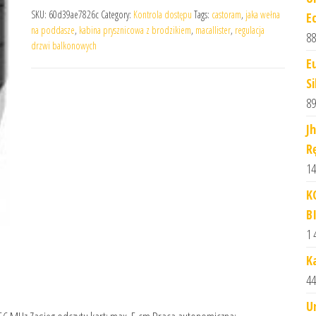
SKU:
60d39ae7826c
Category:
Kontrola dostępu
Tags:
castoram
,
jaka wełna
E
na poddasze
,
kabina prysznicowa z brodzikiem
,
macallister
,
regulacja
88
drzwi balkonowych
E
Si
89
J
R
14
K
B
1 
K
44
U