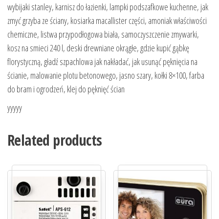
wybijaki stanley, karnisz do łazienki, lampki podszafkowe kuchenne, jak
zmyć grzyba ze ściany, kosiarka macallister części, amoniak właściwości
chemiczne, listwa przypodłogowa biała, samoczyszczenie zmywarki,
kosz na smieci 240 l, deski drewniane okrągłe, gdzie kupić gąbkę
florystyczną, gładź szpachlowa jak nakładać, jak usunąć pęknięcia na
ścianie, malowanie plotu betonowego, jasno szary, kołki 8×100, farba
do bram i ogrodzeń, klej do pęknięć ścian
yyyyy
Related products