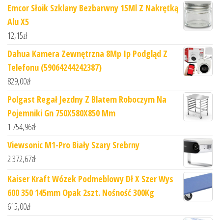
Emcor Słoik Szklany Bezbarwny 15Ml Z Nakrętką
Alu X5
12,15
zł
Dahua Kamera Zewnętrzna 8Mp Ip Podgląd Z
Telefonu (59064244242387)
829,00
zł
Polgast Regał Jezdny Z Blatem Roboczym Na
Pojemniki Gn 750X580X850 Mm
1 754,96
zł
Viewsonic M1-Pro Biały Szary Srebrny
2 372,67
zł
Kaiser Kraft Wózek Podmeblowy Dł X Szer Wys
600 350 145mm Opak 2szt. Nośność 300Kg
615,00
zł