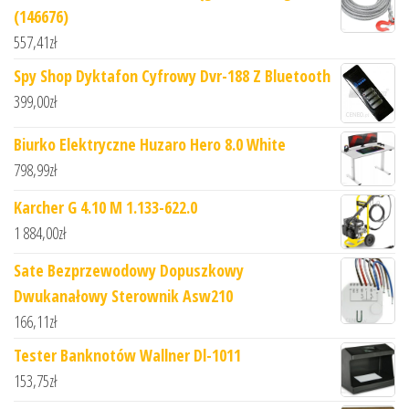
(146676)
557,41
zł
Spy Shop Dyktafon Cyfrowy Dvr-188 Z Bluetooth
399,00
zł
Biurko Elektryczne Huzaro Hero 8.0 White
798,99
zł
Karcher G 4.10 M 1.133-622.0
1 884,00
zł
Sate Bezprzewodowy Dopuszkowy
Dwukanałowy Sterownik Asw210
166,11
zł
Tester Banknotów Wallner Dl-1011
153,75
zł