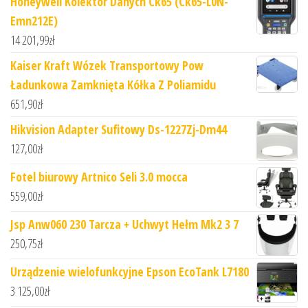
Honeywell Kolektor Danych Ck65 (Ck65-L0N-
Emn212E)
14 201,99
zł
Kaiser Kraft Wózek Transportowy Pow
Ładunkowa Zamknięta Kółka Z Poliamidu
651,90
zł
Hikvision Adapter Sufitowy Ds-1227Zj-Dm44
127,00
zł
Fotel biurowy Artnico Seli 3.0 mocca
559,00
zł
Jsp Anw060 230 Tarcza + Uchwyt Hełm Mk2 3 7
250,75
zł
Urządzenie wielofunkcyjne Epson EcoTank L7180
3 125,00
zł