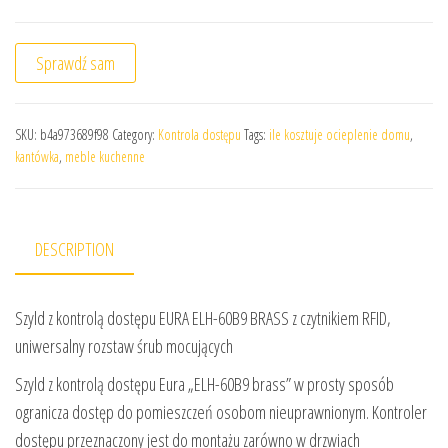
Sprawdź sam
SKU:
b4a973689f98
Category:
Kontrola dostępu
Tags:
ile kosztuje ocieplenie domu
,
kantówka
,
meble kuchenne
DESCRIPTION
Szyld z kontrolą dostępu EURA ELH-60B9 BRASS z czytnikiem RFID,
uniwersalny rozstaw śrub mocujących
Szyld z kontrolą dostępu Eura „ELH-60B9 brass” w prosty sposób
ogranicza dostęp do pomieszczeń osobom nieuprawnionym. Kontroler
dostępu przeznaczony jest do montażu zarówno w drzwiach