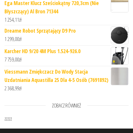
Ega Master Klucz Sześciokątny 720,3cm (Nie
Błyszczący) Al Bron 71344
1 254,11
zł
Dreame Robot Sprzątający D9 Pro
1 299,00
zł
Karcher HD 9/20 4M Plus 1.524-926.0
7 759,00
zł
Viessmann Zmiękczacz Do Wody Stacja
Uzdatniania Aquastilla 25 Dla 4-5 Osób (7691892)
2 368,99
zł
ZOBACZ RÓWNIEŻ
zzzzz