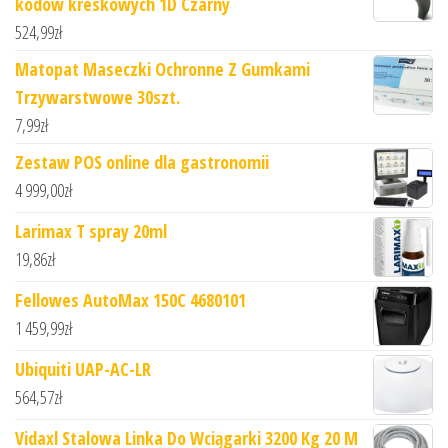
kodów kreskowych 1D Czarny
524,99
zł
Matopat Maseczki Ochronne Z Gumkami
Trzywarstwowe 30szt.
7,99
zł
Zestaw POS online dla gastronomii
4 999,00
zł
Larimax T spray 20ml
19,86
zł
Fellowes AutoMax 150C 4680101
1 459,99
zł
Ubiquiti UAP-AC-LR
564,57
zł
Vidaxl Stalowa Linka Do Wciągarki 3200 Kg 20 M