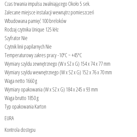
Czas trwania impulsu zwalniającego Około 5 sek.
Zalecane miejsce instalacji wewnątrz pomieszczeń
Wbudowana pamięć 100 breloków
Rodzaj czytnika Unique 125 kHz
Szyfrator Nie
Czytnik linii papilarnych Nie
Temperaturowy zakres pracy -10ºC ~ +45ºC
Wymiary szyldu zewnętrznego (W x SZ x G) 154 x 74 x 77 mm
Wymiary szyldu wewnętrznego (W x SZ x G) 152 x 76 x 70 mm
Waga netto 1660 g
Wymiary opakowania (W x SZ x G) 184 x 245 x 93 mm
Waga brutto 1850 g
Typ opakowania Karton
EURA
Kontrola dostępu