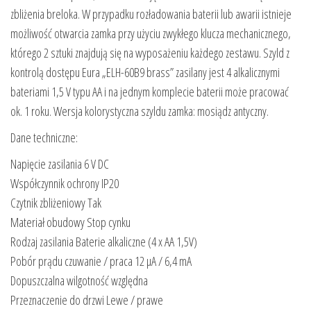
zbliżenia breloka. W przypadku rozładowania baterii lub awarii istnieje
możliwość otwarcia zamka przy użyciu zwykłego klucza mechanicznego,
którego 2 sztuki znajdują się na wyposażeniu każdego zestawu. Szyld z
kontrolą dostępu Eura „ELH-60B9 brass” zasilany jest 4 alkalicznymi
bateriami 1,5 V typu AA i na jednym komplecie baterii może pracować
ok. 1 roku. Wersja kolorystyczna szyldu zamka: mosiądz antyczny.
Dane techniczne:
Napięcie zasilania 6 V DC
Współczynnik ochrony IP20
Czytnik zbliżeniowy Tak
Materiał obudowy Stop cynku
Rodzaj zasilania Baterie alkaliczne (4 x AA 1,5V)
Pobór prądu czuwanie / praca 12 μA / 6,4 mA
Dopuszczalna wilgotność względna
Przeznaczenie do drzwi Lewe / prawe