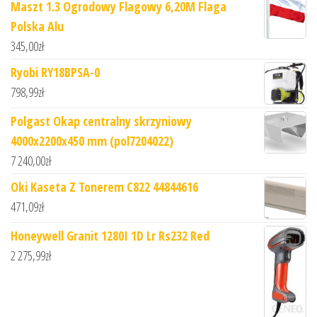
Maszt 1.3 Ogrodowy Flagowy 6,20M Flaga
Polska Alu
345,00
zł
Ryobi RY18BPSA-0
798,99
zł
Polgast Okap centralny skrzyniowy
4000x2200x450 mm (pol7204022)
7 240,00
zł
Oki Kaseta Z Tonerem C822 44844616
471,09
zł
Honeywell Granit 1280I 1D Lr Rs232 Red
2 275,99
zł