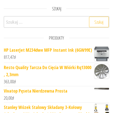
SZUKAJ
Szukaj:
PRODUKTY
HP LaserJet M234dwe MFP Instant Ink (6GW99E)
817,47
zł
Resto Quality Tarcza Do Cięcia W Wiórki Rq13000
, 2,3mm
363,00
zł
Vivatop Pęseta Nierdzewna Prosta
20,00
zł
Stanley Wózek Stalowy Składany 3-Kołowy