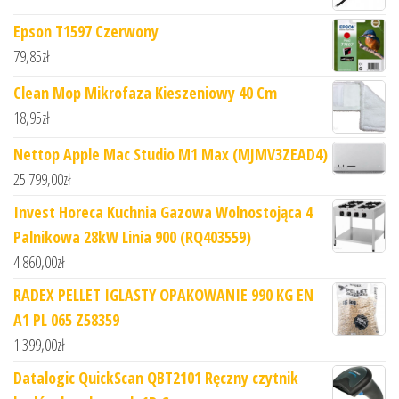
Epson T1597 Czerwony
79,85
zł
Clean Mop Mikrofaza Kieszeniowy 40 Cm
18,95
zł
Nettop Apple Mac Studio M1 Max (MJMV3ZEAD4)
25 799,00
zł
Invest Horeca Kuchnia Gazowa Wolnostojąca 4
Palnikowa 28kW Linia 900 (RQ403559)
4 860,00
zł
RADEX PELLET IGLASTY OPAKOWANIE 990 KG EN
A1 PL 065 Z58359
1 399,00
zł
Datalogic QuickScan QBT2101 Ręczny czytnik