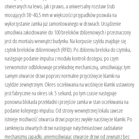
otwieranych na lewo, jak i prawo, a uniwersalny rozstaw śrub
mocujących 38~40,5 mm w większości przypadków pozwala na
wykorzystanie zamka już zamontowanego w drzwiach. Urządzenie
umożliwia zakodowanie do 100 breloków zbliżeniowych i przeznaczony
jest do montażu wewnątrz budynku. Na korpusie szyldu znajduje się
czytnik breloków zbliżeniowych (RFID). Po zbliżeniu breloka do czytnika,
następuje podanie impulsu z modułu kontroli dostępu, po czym
serwomotor odblokowuje przekładnię mechaniczną, umożliwiając tym
samym otwarcie drzwi poprzez normalne przyciśnięcie klamki na
szyldzie zewnętrznym. Okres oczekiwania na wciśnięcie klamki ustawiony
jest fabrycznie na okres ok. 5 sekund, po tym czasie następuje
ponowna blokada przekładni i przejście zamka w stan oczekiwania na
podanie kolejnego impulsu. Od strony wewnętrznej lokalu zawsze
istnieje możliwość otwarcia drzwi poprzez zwykłe naciśnięcie klamki. Po
zamknięciu otwartych drzwi następuje natychmiastowe zadziałanie
mechanizmu zapadki, uniemożliwiając otwarcie drzwi od zewnątrz bez