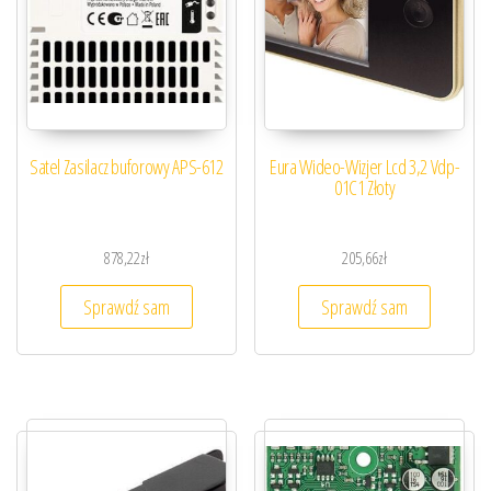
Satel Zasilacz buforowy APS-612
Eura Wideo-Wizjer Lcd 3,2 Vdp-
01C1 Złoty
878,22
zł
205,66
zł
Sprawdź sam
Sprawdź sam