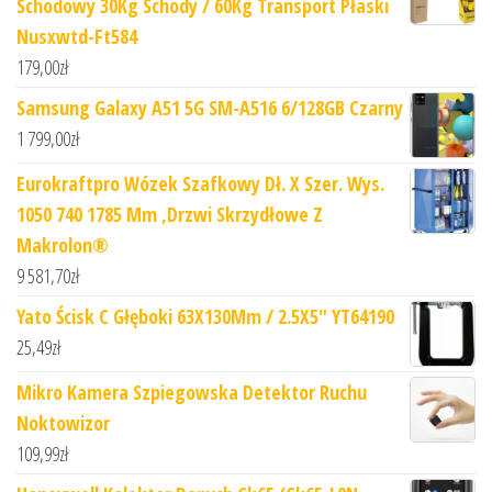
Schodowy 30Kg Schody / 60Kg Transport Płaski
Nusxwtd-Ft584
179,00
zł
Samsung Galaxy A51 5G SM-A516 6/128GB Czarny
1 799,00
zł
Eurokraftpro Wózek Szafkowy Dł. X Szer. Wys.
1050 740 1785 Mm ,Drzwi Skrzydłowe Z
Makrolon®
9 581,70
zł
Yato Ścisk C Głęboki 63X130Mm / 2.5X5" YT64190
25,49
zł
Mikro Kamera Szpiegowska Detektor Ruchu
Noktowizor
109,99
zł