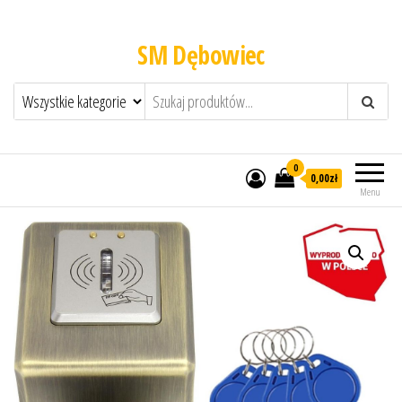
SM Dębowiec
0
0,00zł
Menu