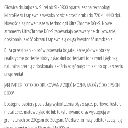
Głowica drukująca w SureLab SL-D800 oparta jest na technologii
MicroPiezo i zapewnia wysoką rozdzielczość druku do 720 × 14440 dpi.
Nowością są nowe tusze w technologii UltraChrome D6r-S. Nowe
atramenty UltraChrome D6r-S zapewniają bezawaryjne drukowanie,
doskonałą jakość obrazu i zapewniają długą żywotność urządzenia.
Duża przestrzeń kolorów zapewnia bogate, szczegółowe obrazy i
realistyczne odcienie skóry z gładkimi odcieniami tonalnymi i głęboką,
naturalną czernią z doskonałą jakością zdjęć natychmiast po opuszczeniu
urządzenia!
JAKI PAPIER FOTO DO DRUKOWANIA ZDJĘĆ MOŻNA ZAŁOŻYĆ DO EPSON
D800?
Dostępne papiery posiadają wykończenia błyszczące, perłowe, luster,
metaliczne, matowe gładkie lub teksturowane oraz występują w
gramaturach od 230gsm do 300gsm. Możliwe formaty odbitek zaczynają
się od wymiarów 9x13cm do 21x100cm.