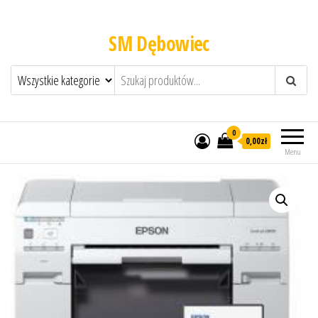
SM Dębowiec
0
0,00zł
Menu