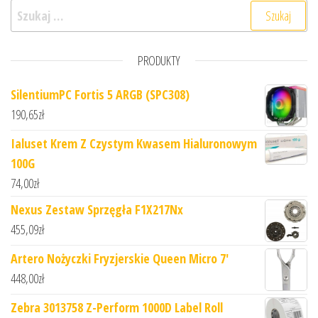
Szukaj:
PRODUKTY
SilentiumPC Fortis 5 ARGB (SPC308)
190,65
zł
Ialuset Krem Z Czystym Kwasem Hialuronowym
100G
74,00
zł
Nexus Zestaw Sprzęgła F1X217Nx
455,09
zł
Artero Nożyczki Fryzjerskie Queen Micro 7'
448,00
zł
Zebra 3013758 Z-Perform 1000D Label Roll