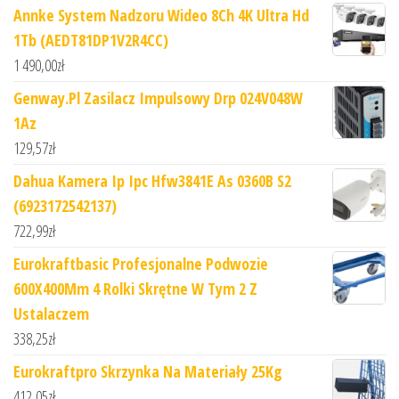
Annke System Nadzoru Wideo 8Ch 4K Ultra Hd
1Tb (AEDT81DP1V2R4CC)
1 490,00
zł
Genway.Pl Zasilacz Impulsowy Drp 024V048W
1Az
129,57
zł
Dahua Kamera Ip Ipc Hfw3841E As 0360B S2
(6923172542137)
722,99
zł
Eurokraftbasic Profesjonalne Podwozie
600X400Mm 4 Rolki Skrętne W Tym 2 Z
Ustalaczem
338,25
zł
Eurokraftpro Skrzynka Na Materiały 25Kg
412,05
zł