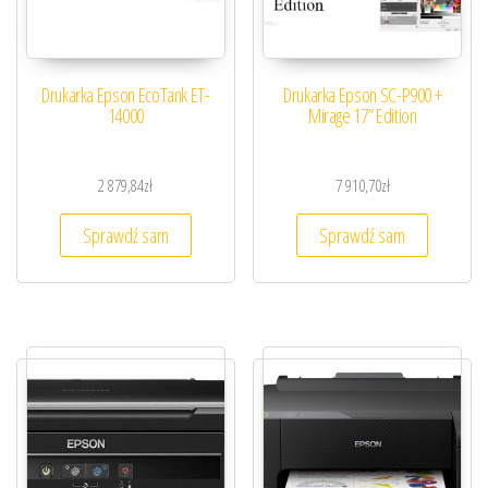
Drukarka Epson EcoTank ET-
Drukarka Epson SC-P900 +
14000
Mirage 17” Edition
2 879,84
zł
7 910,70
zł
Sprawdź sam
Sprawdź sam