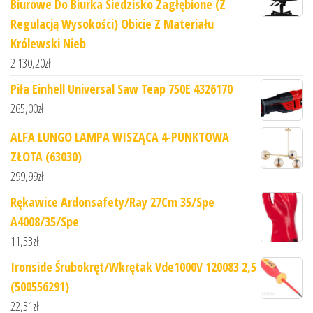
Biurowe Do Biurka Siedzisko Zagłębione (Z
Regulacją Wysokości) Obicie Z Materiału
Królewski Nieb
2 130,20
zł
Piła Einhell Universal Saw Teap 750E 4326170
265,00
zł
ALFA LUNGO LAMPA WISZĄCA 4-PUNKTOWA
ZŁOTA (63030)
299,99
zł
Rękawice Ardonsafety/Ray 27Cm 35/Spe
A4008/35/Spe
11,53
zł
Ironside Śrubokręt/Wkrętak Vde1000V 120083 2,5
(500556291)
22,31
zł