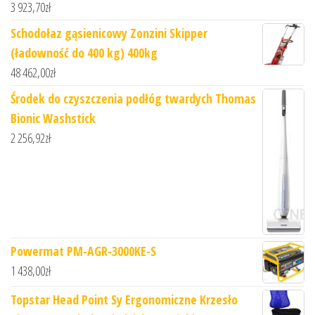
3 923,70
zł
Schodołaz gąsienicowy Zonzini Skipper
(ładowność do 400 kg) 400kg
48 462,00
zł
Środek do czyszczenia podłóg twardych Thomas
Bionic Washstick
2 256,92
zł
Powermat PM-AGR-3000KE-S
1 438,00
zł
Topstar Head Point Sy Ergonomiczne Krzesło