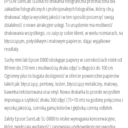
EPSON SureLab SLD800 to drukarka fotograficzna przeznaczona dla
zakładów fotograficznych i profesjonalnych fotografów, którzy chcą
drukować zdjęcia wysokiej jakości i w ten sposób poszerzyć swoją
działalność o nowe atrakcyjne usługi. To urządzenie ma możliwość
drukowania wszystkiego, co zażyczy sobie klient, w wielu rozmiarach, na
błyszczącym, połyskliwym i matowym papierze, dając wyjątkowe
rezultaty.
Suchy mini lab Epson D800 obsługuje papiery w szerokościach rolek od
89 mm do 210 mm z możliwością druku zdjęć o długości do 100 cm.
Ogromny plus to bogata dostępność w ofercie powierzchni papierów
takich jak: błyszczący, perłowy, luster, błyszczący metaliczny, matowy,
bawełna teksturowana oraz vinyl. Nowa drukarka to przede wszystkim
imponująca szybkość druku 360 zdjęć (15×10 cm) na godzinę połączona z
wysoką jakością, szeroką gamą kolorów i głęboką czernią odbitek.
Zalety Epson SureLab SL-D800 to niskie wymagania konserwacyjne,
które zwiększają wydajność i zapewniają użytkownikom niezawodną