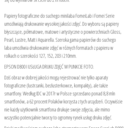
Papiery fotograficzne do suchego minilaba FomeiLab i Fomei Serie
umożliwiają drukowanie wysokiej jakości zdjęć. Do wyboru są papiery
błyszczące, półmatowe, matowe i artystyczne o powierzchniach Gloss,
Pearl, Lustre, Matt i Aquarella. Szeroka gama papierów do suchego
laba umożliwia drukowanie zdjęć w różnych formatach z papieru w
rolkach o szerokości 127, 152, 203 i 210mm.
EPSON D800 I USŁUGA DRUKU ZDJĘĆ W PUNKCIE FOTO.
Dziś obraz w dobrej jakości mogą rejestrować nie tylko aparaty
fotograficzne (lustrzanki, bezlusterkowce, kompakty), ale także
smartfony. Według IDC w 2017r w Polsce sprzedano ponad 8,8 mln
smartfonów, a 62 procent Polaków korzysta z tych urządzeń. Oczywiście
nie każdy użytkownik smartfona drukuje swoje zdjęcia, ale mimo
wszystko potencjalnie tworzy to ogromny rynek usług druku zdjęć.