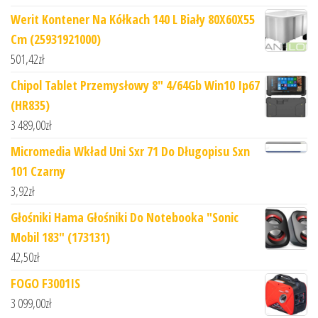
Werit Kontener Na Kółkach 140 L Biały 80X60X55
Cm (25931921000)
501,42
zł
Chipol Tablet Przemysłowy 8" 4/64Gb Win10 Ip67
(HR835)
3 489,00
zł
Micromedia Wkład Uni Sxr 71 Do Długopisu Sxn
101 Czarny
3,92
zł
Głośniki Hama Głośniki Do Notebooka "Sonic
Mobil 183" (173131)
42,50
zł
FOGO F3001IS
3 099,00
zł