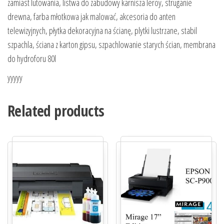
zamiast lutowania, listwa do zabudowy karnisza leroy, struganie
drewna, farba młotkowa jak malować, akcesoria do anten
telewizyjnych, płytka dekoracyjna na ścianę, plytki lustrzane, stabil
szpachla, ściana z karton gipsu, szpachlowanie starych ścian, membrana
do hydroforu 80l
yyyyy
Related products