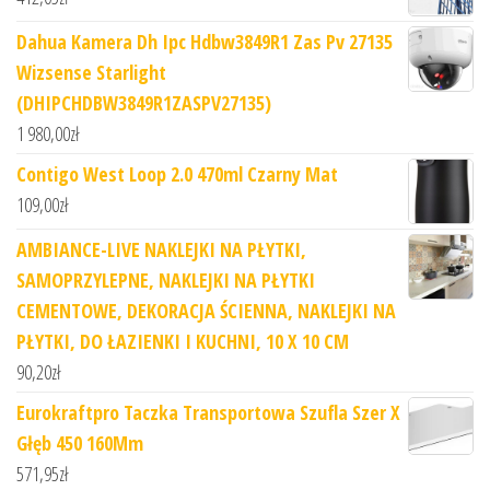
Dahua Kamera Dh Ipc Hdbw3849R1 Zas Pv 27135
Wizsense Starlight
(DHIPCHDBW3849R1ZASPV27135)
1 980,00
zł
Contigo West Loop 2.0 470ml Czarny Mat
109,00
zł
AMBIANCE-LIVE NAKLEJKI NA PŁYTKI,
SAMOPRZYLEPNE, NAKLEJKI NA PŁYTKI
CEMENTOWE, DEKORACJA ŚCIENNA, NAKLEJKI NA
PŁYTKI, DO ŁAZIENKI I KUCHNI, 10 X 10 CM
90,20
zł
Eurokraftpro Taczka Transportowa Szufla Szer X
Głęb 450 160Mm
571,95
zł