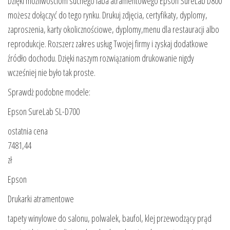
Dzięki możliwościom suchego laba atramentowego Epson SureLab D800
możesz dołączyć do tego rynku. Drukuj zdjęcia, certyfikaty, dyplomy,
zaproszenia, karty okolicznościowe, dyplomy,menu dla restauracji albo
reprodukcje. Rozszerz zakres usług Twojej firmy i zyskaj dodatkowe
źródło dochodu. Dzięki naszym rozwiązaniom drukowanie nigdy
wcześniej nie było tak proste.
Sprawdż podobne modele:
Epson SureLab SL-D700
ostatnia cena
7481,44
zł
Epson
Drukarki atramentowe
tapety winylowe do salonu, polwalek, baufol, klej przewodzący prąd