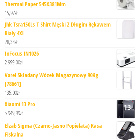
Thermal Paper 545X381Mm
15,97
zł
Jhk Tsra150Ls T Shirt Męski Z Długim Rękawem
Biały 4Xl
28,34
zł
InFocus IN1026
2 999,00
zł
Vorel Składany Wózek Magazynowy 90Kg
[78661]
135,00
zł
Xiaomi 13 Pro
5 949,99
zł
Elzab Sigma (Czarno-Jasno Popielata) Kasa
Fiskalna