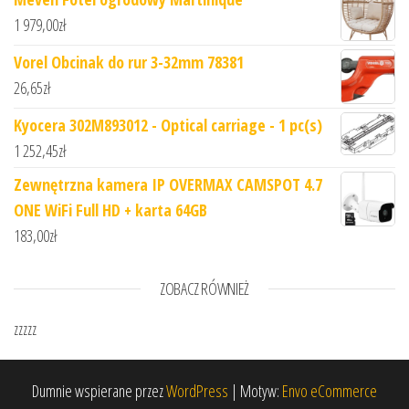
1 979,00
zł
Vorel Obcinak do rur 3-32mm 78381
26,65
zł
Kyocera 302M893012 - Optical carriage - 1 pc(s)
1 252,45
zł
Zewnętrzna kamera IP OVERMAX CAMSPOT 4.7
ONE WiFi Full HD + karta 64GB
183,00
zł
ZOBACZ RÓWNIEŻ
zzzzz
Dumnie wspierane przez
WordPress
|
Motyw:
Envo eCommerce