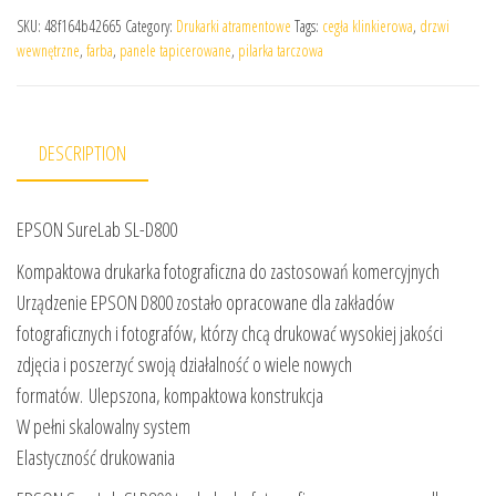
SKU:
48f164b42665
Category:
Drukarki atramentowe
Tags:
cegła klinkierowa
,
drzwi
wewnętrzne
,
farba
,
panele tapicerowane
,
pilarka tarczowa
DESCRIPTION
EPSON SureLab SL-D800
Kompaktowa drukarka fotograficzna do zastosowań komercyjnych
Urządzenie EPSON D800 zostało opracowane dla zakładów
fotograficznych i fotografów, którzy chcą drukować wysokiej jakości
zdjęcia i poszerzyć swoją działalność o wiele nowych
formatów. Ulepszona, kompaktowa konstrukcja
W pełni skalowalny system
Elastyczność drukowania