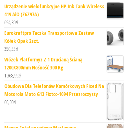
Urządzenie wielofunkcyjne HP Ink Tank Wireless
419 AiO (Z6Z97A)
694,80
zł
Eurokraftpro Taczka Transportowa Zestaw
Kółek Opak 2szt.
350,55
zł
Wózek Platformyz Z 1 Drucianą Ścianą
1200X800mm Nośność 300 Kg
1 368,99
zł
Obudowa Dla Telefonów Komórkowych Fixed Na
Motorola Moto G13 Fixtcc-1094 Przezroczysty
60,00
zł
Meven Fotel ogrodowy Martinique