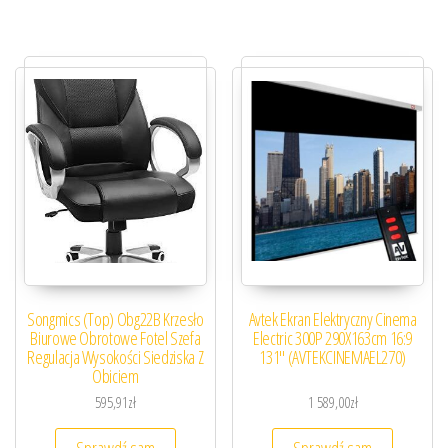
Songmics (Top) Obg22B Krzesło
Avtek Ekran Elektryczny Cinema
Biurowe Obrotowe Fotel Szefa
Electric 300P 290X163cm 16:9
Regulacja Wysokości Siedziska Z
131″ (AVTEKCINEMAEL270)
Obiciem
595,91
zł
1 589,00
zł
Sprawdź sam
Sprawdź sam