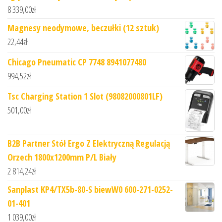
8 339,00
zł
Magnesy neodymowe, beczułki (12 sztuk)
22,44
zł
Chicago Pneumatic CP 7748 8941077480
994,52
zł
Tsc Charging Station 1 Slot (98082000801LF)
501,00
zł
B2B Partner Stół Ergo Z Elektryczną Regulacją
Orzech 1800x1200mm P/L Biały
2 814,24
zł
Sanplast KP4/TX5b-80-S biewW0 600-271-0252-
01-401
1 039,00
zł