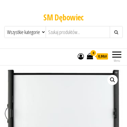
SM Dębowiec
0
0,00zł
Menu