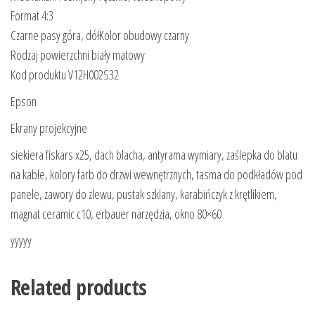
Format 4:3
Czarne pasy góra, dółKolor obudowy czarny
Rodzaj powierzchni biały matowy
Kod produktu V12H002S32
Epson
Ekrany projekcyjne
siekiera fiskars x25, dach blacha, antyrama wymiary, zaślepka do blatu
na kable, kolory farb do drzwi wewnętrznych, tasma do podkładów pod
panele, zawory do zlewu, pustak szklany, karabińczyk z krętlikiem,
magnat ceramic c10, erbauer narzędzia, okno 80×60
yyyyy
Related products