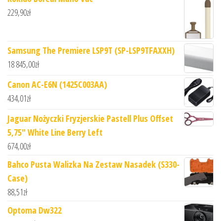
229,90
zł
Samsung The Premiere LSP9T (SP-LSP9TFAXXH)
18 845,00
zł
Canon AC-E6N (1425C003AA)
434,01
zł
Jaguar Nożyczki Fryzjerskie Pastell Plus Offset
5,75" White Line Berry Left
674,00
zł
Bahco Pusta Walizka Na Zestaw Nasadek (S330-
Case)
88,51
zł
Optoma Dw322