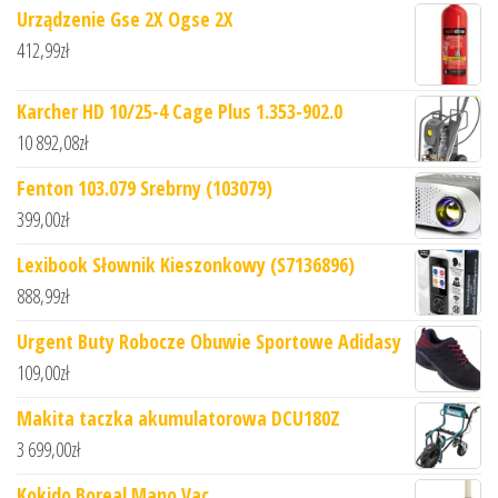
Urządzenie Gse 2X Ogse 2X
412,99
zł
Karcher HD 10/25-4 Cage Plus 1.353-902.0
10 892,08
zł
Fenton 103.079 Srebrny (103079)
399,00
zł
Lexibook Słownik Kieszonkowy (S7136896)
888,99
zł
Urgent Buty Robocze Obuwie Sportowe Adidasy
109,00
zł
Makita taczka akumulatorowa DCU180Z
3 699,00
zł
Kokido Boreal Mano Vac