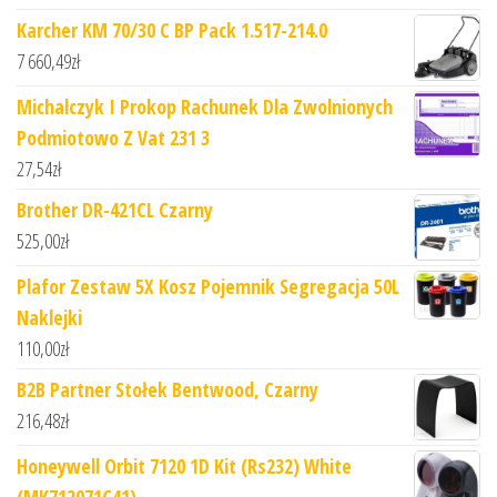
Karcher KM 70/30 C BP Pack 1.517-214.0
7 660,49
zł
Michalczyk I Prokop Rachunek Dla Zwolnionych
Podmiotowo Z Vat 231 3
27,54
zł
Brother DR-421CL Czarny
525,00
zł
Plafor Zestaw 5X Kosz Pojemnik Segregacja 50L
Naklejki
110,00
zł
B2B Partner Stołek Bentwood, Czarny
216,48
zł
Honeywell Orbit 7120 1D Kit (Rs232) White
(MK712071C41)