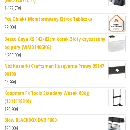
1 427,70
zł
Pcv Obiekt Monitorowany Eltrox Tabliczka
29,00
zł
Besco Goya XS 142x62cm korek Złoty czyszczony
od góry (WMD140GKG)
4 200,00
zł
Nóż Kosiarki Craftsman Husqvarna Prawy 99147
99109
64,99
zł
Koopman Fx Tools Składany Wózek 60kg
(1311118816)
195,90
zł
Blow BLACKBOX DVR F600
128,00
zł