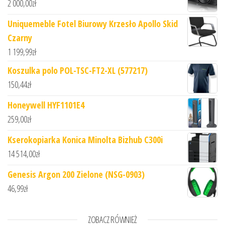
2 000,00
zł
Uniquemeble Fotel Biurowy Krzesło Apollo Skid
Czarny
1 199,99
zł
Koszulka polo POL-TSC-FT2-XL (577217)
150,44
zł
Honeywell HYF1101E4
259,00
zł
Kserokopiarka Konica Minolta Bizhub C300i
14 514,00
zł
Genesis Argon 200 Zielone (NSG-0903)
46,99
zł
ZOBACZ RÓWNIEŻ