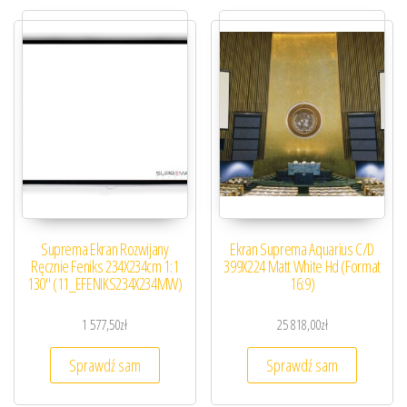
Suprema Ekran Rozwijany
Ekran Suprema Aquarius C/D
Ręcznie Feniks 234X234cm 1:1
399X224 Matt White Hd (Format
130″ (11_EFENIKS234X234MW)
16:9)
1 577,50
zł
25 818,00
zł
Sprawdź sam
Sprawdź sam