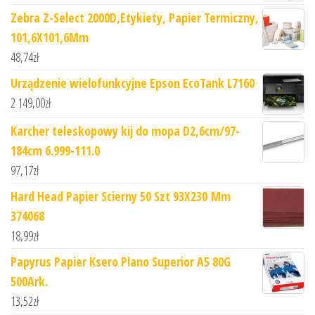
Zebra Z-Select 2000D,Etykiety, Papier Termiczny,
101,6X101,6Mm
48,74
zł
Urządzenie wielofunkcyjne Epson EcoTank L7160
2 149,00
zł
Karcher teleskopowy kij do mopa D2,6cm/97-
184cm 6.999-111.0
97,17
zł
Hard Head Papier Scierny 50 Szt 93X230 Mm
374068
18,99
zł
Papyrus Papier Ksero Plano Superior A5 80G
500Ark.
13,52
zł