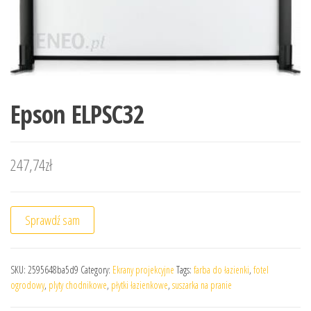
Epson ELPSC32
247,74
zł
Sprawdź sam
SKU:
2595648ba5d9
Category:
Ekrany projekcyjne
Tags:
farba do łazienki
,
fotel
ogrodowy
,
plyty chodnikowe
,
płytki łazienkowe
,
suszarka na pranie