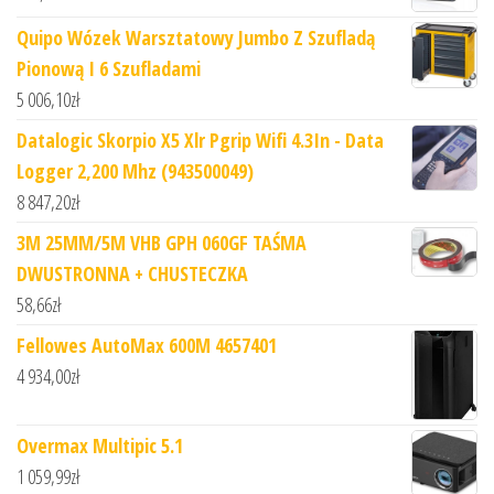
Quipo Wózek Warsztatowy Jumbo Z Szufladą
Pionową I 6 Szufladami
5 006,10
zł
Datalogic Skorpio X5 Xlr Pgrip Wifi 4.3In - Data
Logger 2,200 Mhz (943500049)
8 847,20
zł
3M 25MM/5M VHB GPH 060GF TAŚMA
DWUSTRONNA + CHUSTECZKA
58,66
zł
Fellowes AutoMax 600M 4657401
4 934,00
zł
Overmax Multipic 5.1
1 059,99
zł