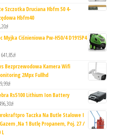
te Szczotka Druciana Hbfm 50 4-
zędowa Hbfm40
,20
zł
pc Myjka Ciśnieniowa Pw-H50/4 D1915P4
 641,85
zł
vs Bezprzewodowa Kamera Wifi
onitoring 2Mpx Fullhd
9,99
zł
ebra Rs5100 Lithium Ion Battery
496,30
zł
urokraftpro Taczka Na Butle Stalowe I
 Gazem ,Na 1 Butlę Propanem, Poj. 27 /
 L