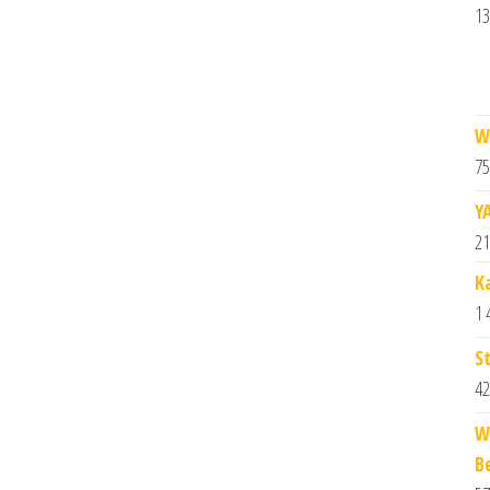
13
W
75
Y
21
K
1 
S
42
W
B