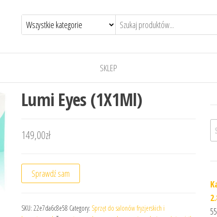
SKLEP
Lumi Eyes (1X1Ml)
Sz
149,00
zł
Sprawdź sam
K
2
SKU:
22e7da6c8e58
Category:
Sprzęt do salonów fryzjerskich i
55