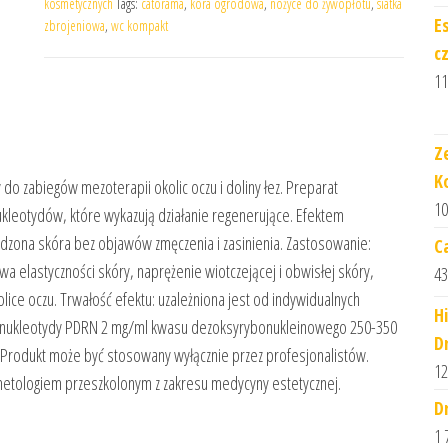
kosmetycznych
Tags:
catorama
,
kora ogrodowa
,
nożyce do żywopłotu
,
siatka
E
zbrojeniowa
,
wc kompakt
c
11
Z
K
 zabiegów mezoterapii okolic oczu i doliny łez. Preparat
10
leotydów, które wykazują działanie regenerujące. Efektem
odzona skóra bez objawów zmęczenia i zasinienia. Zastosowanie:
C
a elastyczności skóry, naprężenie wiotczejącej i obwisłej skóry,
43
kolice oczu. Trwałość efektu: uzależniona jest od indywidualnych
H
Polinukleotydy PDRN 2 mg/ml kwasu dezoksyrybonukleinowego 250-350
D
Produkt może być stosowany wyłącznie przez profesjonalistów.
12
metologiem przeszkolonym z zakresu medycyny estetycznej.
D
1 