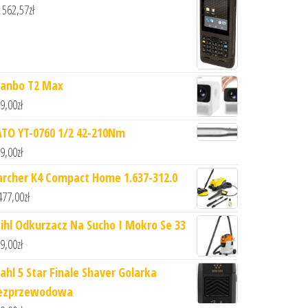
 562,57
zł
anbo T2 Max
9,00
zł
ATO YT-0760 1/2 42-210Nm
9,00
zł
archer K4 Compact Home 1.637-312.0
477,00
zł
tihl Odkurzacz Na Sucho I Mokro Se 33
9,00
zł
ahl 5 Star Finale Shaver Golarka
ezprzewodowa