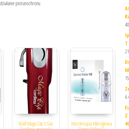
y, działanie piorunochronu
A
R
40
I
T
21
D
M
15
Z
6 
E
Z
40
Wahl Magic Clip 5 Star
Mezoterapia Mikroigłowa