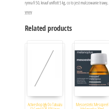
rynna fi 50, knauf uniflott 5 kg, co to jest mulczowanie traw
yyyyy
Related products
Activeshop Igły Do Tatuażu
Mesoestetic Mesopeel