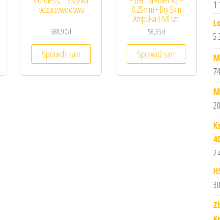
Cordless, maszynka
– Derma Roller V2 –
1 
bezprzewodowa
0,25mm + Dry Skin
Ampułka 3 Ml Szt.
L
688,90
zł
58,65
zł
5 
Sprawdź sam
Sprawdź sam
M
74
M
20
K
4
2 
H
30
Z
K