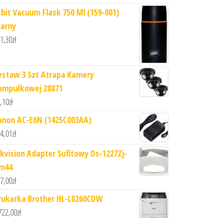
sbit Vacuum Flask 750 Ml (159-001)
zarny
1,30
zł
estaw 3 Szt Atrapa Kamery
ompułkowej 28871
,10
zł
anon AC-E6N (1425C003AA)
4,01
zł
ikvision Adapter Sufitowy Ds-1227Zj-
m44
7,00
zł
rukarka Brother HL-L8260CDW
722,00
zł