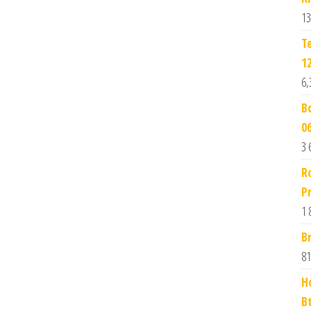
13
T
1
6,
B
0
3 
R
P
1 
B
81
H
B