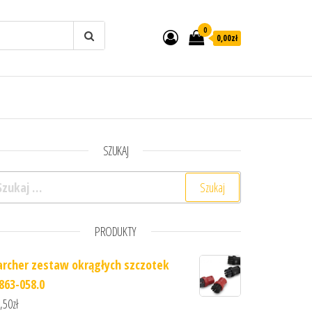
0
0,00zł
SZUKAJ
ukaj:
PRODUKTY
archer zestaw okrągłych szczotek
.863-058.0
,50
zł