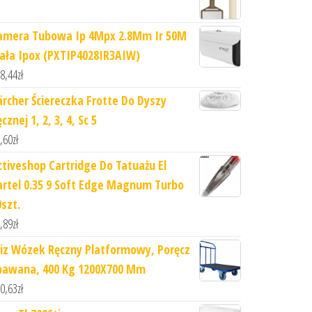
amera Tubowa Ip 4Mpx 2.8Mm Ir 50M
iała Ipox (PXTIP4028IR3AIW)
8,44
zł
ärcher Ściereczka Frotte Do Dyszy
cznej 1, 2, 3, 4, Sc 5
,60
zł
ctiveshop Cartridge Do Tatuażu El
artel 0.35 9 Soft Edge Magnum Turbo
0szt.
,89
zł
iz Wózek Ręczny Platformowy, Poręcz
pawana, 400 Kg 1200X700 Mm
0,63
zł