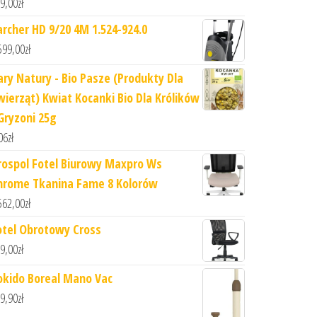
9,00
zł
archer HD 9/20 4M 1.524-924.0
599,00
zł
ary Natury - Bio Pasze (Produkty Dla
wierząt) Kwiat Kocanki Bio Dla Królików
 Gryzoni 25g
06
zł
rospol Fotel Biurowy Maxpro Ws
hrome Tkanina Fame 8 Kolorów
562,00
zł
otel Obrotowy Cross
9,00
zł
okido Boreal Mano Vac
9,90
zł