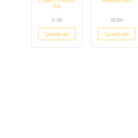
El Cartel 0.35 5Rl Liner
Melanoplus 30ml
25szt.
51,70
zł
305,00
zł
Sprawdź sam
Sprawdź sam