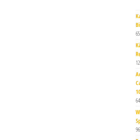
K
B
65
K
Rę
12
A
C
1
64
W
S
96