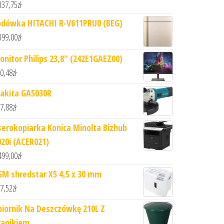
137,75
zł
odówka HITACHI R-V611PRU0 (BEG)
399,00
zł
onitor Philips 23,8" (242E1GAEZ00)
0,48
zł
akita GA5030R
7,88
zł
serokopiarka Konica Minolta Bizhub
020i (ACER021)
499,00
zł
SM shredstar X5 4,5 x 30 mm
7,52
zł
biornik Na Deszczówkę 210L Z
ranikiem