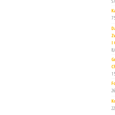
57
K
7 
D
Z
I
8,
G
C
1 
F
26
K
22