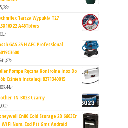
5,28
zł
echniflex Tarcza Wypukła T27
25X16X22 A46Tbfvrs
33
zł
osch GAS 35 H AFC Professional
6019C3600
641,87
zł
oller Pompa Ręczna Kontrolna Inox Do
rób Ciśnień Instalacji 8271340015
803,44
zł
rother TN-B023 Czarny
,00
zł
oneywell Cn80 Cold Storage 2D 6603Er
t Wi Fi Num. Esd Ptt Gms Android