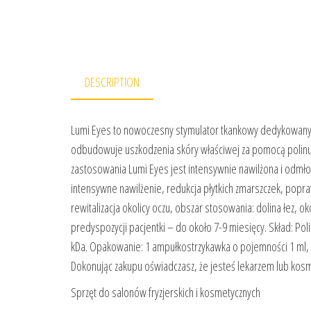
DESCRIPTION
Lumi Eyes to nowoczesny stymulator tkankowy dedykowany do
odbudowuje uszkodzenia skóry właściwej za pomocą polinuk
zastosowania Lumi Eyes jest intensywnie nawilżona i odmł
intensywne nawilżenie, redukcja płytkich zmarszczek, popraw
rewitalizacja okolicy oczu, obszar stosowania: dolina łez, o
predyspozycji pacjentki – do około 7-9 miesięcy. Skład: 
kDa. Opakowanie: 1 ampułkostrzykawka o pojemności 1 ml, 
Dokonując zakupu oświadczasz, że jesteś lekarzem lub kos
Sprzęt do salonów fryzjerskich i kosmetycznych