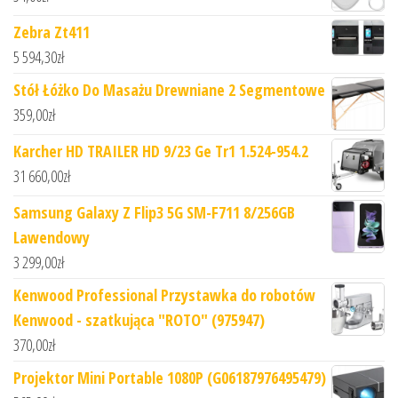
Zebra Zt411
5 594,30
zł
Stół Łóżko Do Masażu Drewniane 2 Segmentowe
359,00
zł
Karcher HD TRAILER HD 9/23 Ge Tr1 1.524-954.2
31 660,00
zł
Samsung Galaxy Z Flip3 5G SM-F711 8/256GB
Lawendowy
3 299,00
zł
Kenwood Professional Przystawka do robotów
Kenwood - szatkująca "ROTO" (975947)
370,00
zł
Projektor Mini Portable 1080P (G06187976495479)