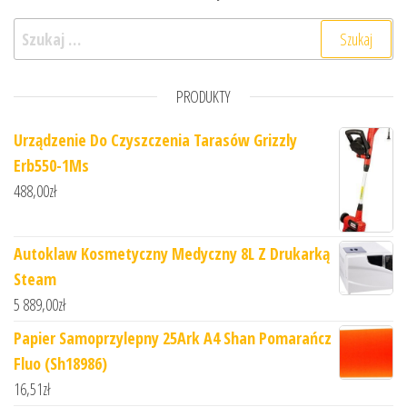
Szukaj:
PRODUKTY
Urządzenie Do Czyszczenia Tarasów Grizzly
Erb550-1Ms
488,00
zł
Autoklaw Kosmetyczny Medyczny 8L Z Drukarką
Steam
5 889,00
zł
Papier Samoprzylepny 25Ark A4 Shan Pomarańcz
Fluo (Sh18986)
16,51
zł