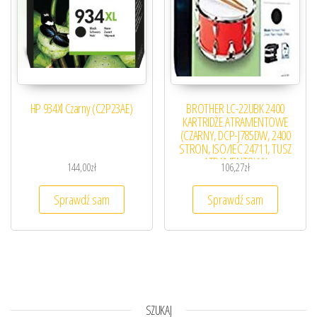
HP 934Xl Czarny (C2P23AE)
BROTHER LC-22UBK 2400
KARTRIDŻE ATRAMENTOWE
(CZARNY, DCP-J785DW, 2400
STRON, ISO/IEC 24711, TUSZ
ATRAMENTOWY
144,00
zł
106,27
zł
Sprawdź sam
Sprawdź sam
SZUKAJ