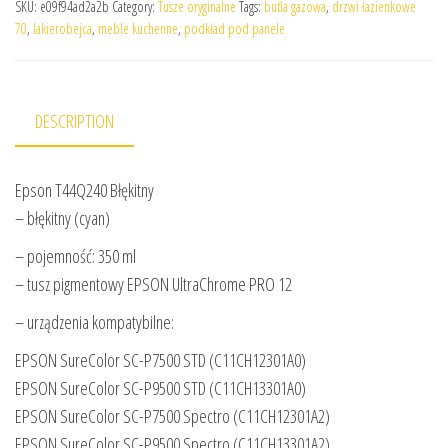
SKU:
e09f94ad2a2b
Category:
Tusze oryginalne
Tags:
butla gazowa
,
drzwi łazienkowe
70
,
lakierobejca
,
meble kuchenne
,
podkład pod panele
DESCRIPTION
Epson T44Q240 Błękitny
– błękitny (cyan)
– pojemność: 350 ml
– tusz pigmentowy EPSON UltraChrome PRO 12
– urządzenia kompatybilne:
EPSON SureColor SC-P7500 STD (C11CH12301A0)
EPSON SureColor SC-P9500 STD (C11CH13301A0)
EPSON SureColor SC-P7500 Spectro (C11CH12301A2)
EPSON SureColor SC-P9500 Spectro (C11CH13301A2)