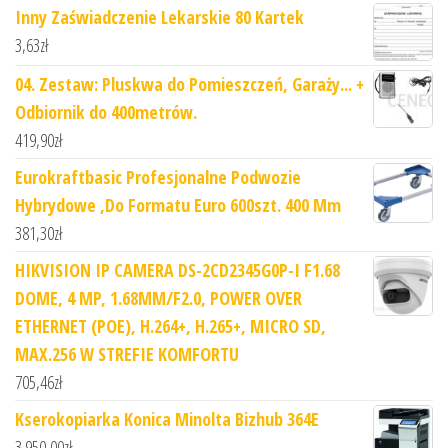
Inny Zaświadczenie Lekarskie 80 Kartek
3,63
zł
04. Zestaw: Pluskwa do Pomieszczeń, Garaży... +
Odbiornik do 400metrów.
419,90
zł
Eurokraftbasic Profesjonalne Podwozie
Hybrydowe ,Do Formatu Euro 600szt. 400 Mm
381,30
zł
HIKVISION IP CAMERA DS-2CD2345G0P-I F1.68
DOME, 4 MP, 1.68MM/F2.0, POWER OVER
ETHERNET (POE), H.264+, H.265+, MICRO SD,
MAX.256 W STREFIE KOMFORTU
705,46
zł
Kserokopiarka Konica Minolta Bizhub 364E
3 950,00
zł