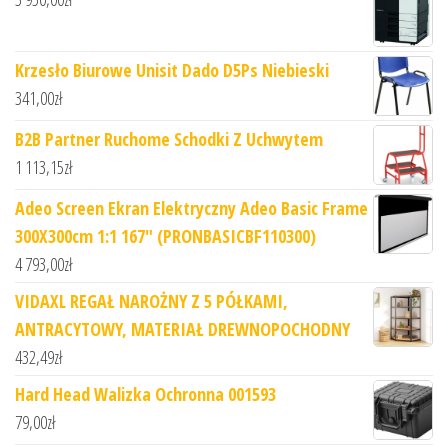
Krzesło Biurowe Unisit Dado D5Ps Niebieski
341,00
zł
B2B Partner Ruchome Schodki Z Uchwytem
1 113,15
zł
Adeo Screen Ekran Elektryczny Adeo Basic Frame
300X300cm 1:1 167" (PRONBASICBF110300)
4 793,00
zł
VIDAXL REGAŁ NAROŻNY Z 5 PÓŁKAMI,
ANTRACYTOWY, MATERIAŁ DREWNOPOCHODNY
432,49
zł
Hard Head Walizka Ochronna 001593
79,00
zł