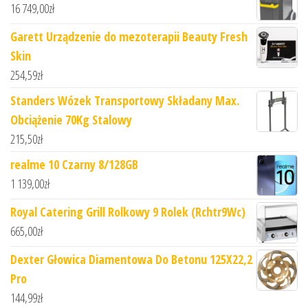
16 749,00
zł
Garett Urządzenie do mezoterapii Beauty Fresh
Skin
254,59
zł
Standers Wózek Transportowy Składany Max.
Obciążenie 70Kg Stalowy
215,50
zł
realme 10 Czarny 8/128GB
1 139,00
zł
Royal Catering Grill Rolkowy 9 Rolek (Rchtr9Wc)
665,00
zł
Dexter Głowica Diamentowa Do Betonu 125X22,2
Pro
144,99
zł