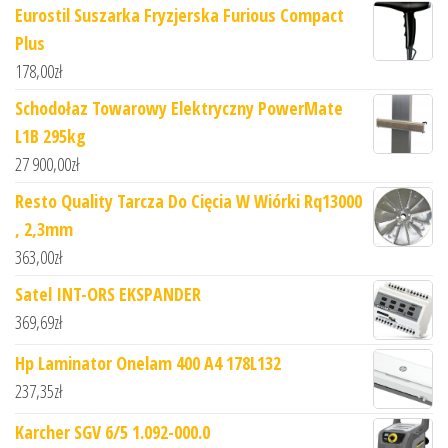
Eurostil Suszarka Fryzjerska Furious Compact
Plus
178,00
zł
Schodołaz Towarowy Elektryczny PowerMate
L1B 295kg
27 900,00
zł
Resto Quality Tarcza Do Cięcia W Wiórki Rq13000
, 2,3mm
363,00
zł
Satel INT-ORS EKSPANDER
369,69
zł
Hp Laminator Onelam 400 A4 178L132
237,35
zł
Karcher SGV 6/5 1.092-000.0