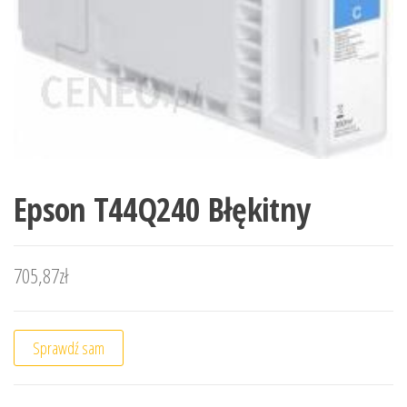
Epson T44Q240 Błękitny
705,87
zł
Sprawdź sam