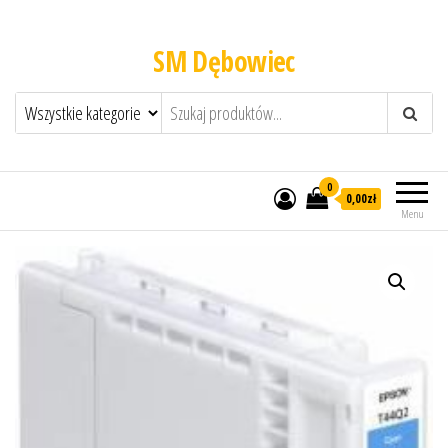
SM Dębowiec
0
0,00zł
Menu