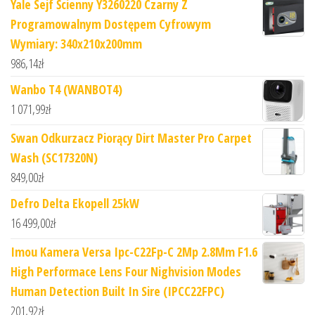
Yale Sejf Ścienny Y3260220 Czarny Z
Programowalnym Dostępem Cyfrowym
Wymiary: 340x210x200mm
986,14
zł
Wanbo T4 (WANBOT4)
1 071,99
zł
Swan Odkurzacz Piorący Dirt Master Pro Carpet
Wash (SC17320N)
849,00
zł
Defro Delta Ekopell 25kW
16 499,00
zł
Imou Kamera Versa Ipc-C22Fp-C 2Mp 2.8Mm F1.6
High Performace Lens Four Nighvision Modes
Human Detection Built In Sire (IPCC22FPC)
201,92
zł