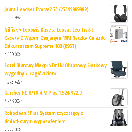
Jabra Headset Evolve2 75 (27599989989)
1 563,99
zł
Nilfisk + Leotwis Kaseta Leovac Leo Twist -
Kaseta Z Wężem Zwijanym 15M Raczka Gniazdo
Odkurzaczem Supreme 100 (695T)
4 199,00
zł
Fotel Biurowy Maxpro Bt Hd Obrotowy Siatkowy
Wygodny Z Zagłówkiem
1 273,42
zł
Karcher HD 8/18-4 M Plus 1.524-972.0
6 268,00
zł
Roboclean SPlus System czyszczący z
dodatkowym wyposażeniem
7 777,00
zł