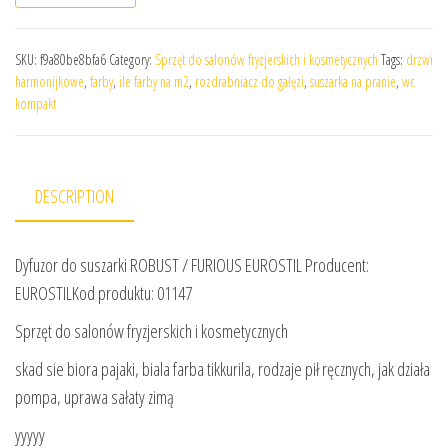
SKU:
f9a80be8bfa6
Category:
Sprzęt do salonów fryzjerskich i kosmetycznych
Tags:
drzwi
harmonijkowe
,
farby
,
ile farby na m2
,
rozdrabniacz do gałęzi
,
suszarka na pranie
,
wc
kompakt
DESCRIPTION
Dyfuzor do suszarki ROBUST / FURIOUS EUROSTIL Producent:
EUROSTILKod produktu: 01147
Sprzęt do salonów fryzjerskich i kosmetycznych
skad sie biora pajaki, biala farba tikkurila, rodzaje pił ręcznych, jak działa
pompa, uprawa sałaty zimą
yyyyy