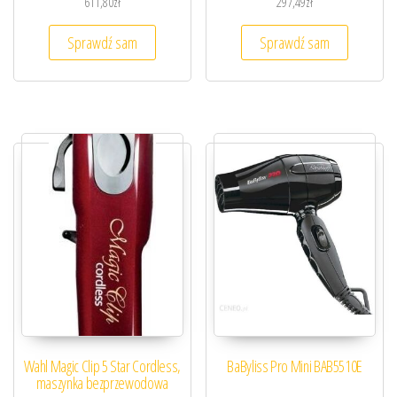
611,80
zł
297,49
zł
Sprawdź sam
Sprawdź sam
Wahl Magic Clip 5 Star Cordless,
BaByliss Pro Mini BAB5510E
maszynka bezprzewodowa