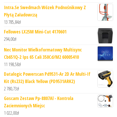
Intra.Se Swedmach Wózek Podnośnikowy Z
Płytą Załadowczą
13 785,84
zł
Fellowes LX25M Mini-Cut 4170601
294,00
zł
Nec Monitor Wielkoformatowy Multisync
Cb651Q-2 Ips 65 Cali 350Cd/M2 60005410
11 198,58
zł
Datalogic Powerscan Pd9531-Ar 2D Ar Multi-If
Kit (Rs232) Black Yellow (PD9531ARK2)
2 780,73
zł
Goscam Zestaw Pp-8807Al - Kontrola
Zaciemnionych Miejsc
1 022,00
zł