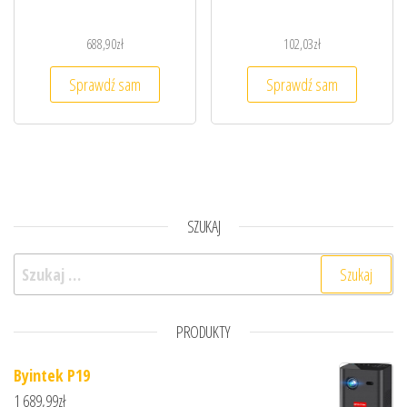
688,90
zł
102,03
zł
Sprawdź sam
Sprawdź sam
SZUKAJ
Szukaj:
PRODUKTY
Byintek P19
1 689,99
zł