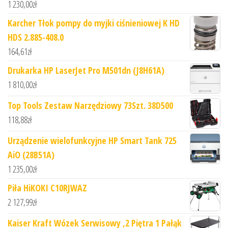
1 230,00
zł
Karcher Tłok pompy do myjki ciśnieniowej K HD
HDS 2.885-408.0
164,61
zł
Drukarka HP LaserJet Pro M501dn (J8H61A)
1 810,00
zł
Top Tools Zestaw Narzędziowy 73Szt. 38D500
118,88
zł
Urządzenie wielofunkcyjne HP Smart Tank 725
AiO (28B51A)
1 235,00
zł
Piła HiKOKI C10RJWAZ
2 127,99
zł
Kaiser Kraft Wózek Serwisowy ,2 Piętra 1 Pałąk