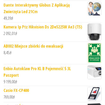
Dante Interaktywny Globus Z Aplikacją
Zwierzęta Led 21Cm
49,39
zł
Kamera Ip Ptz Hikvision Ds 2De5225W Ae3 (T5)
2 092,01
zł
AB002 Miejsce zbiórki do ewakuacji
8,45
zł
Enbio Autoklaw Pro Kl. B Pojemność 5 3L
Paszport
9 199,00
zł
Casio FX-CP400
769,00
zł