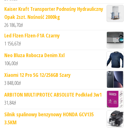
Kaiser Kraft Transporter Podnośny Hydrauliczny
Opak 2szt. Nośność 2000kg
26 186,70
zł
Led Flzen Flzen-F1A Czarny
1 156,67
zł
Neo Bluza Robocza Denim Xxl
106,00
zł
Xiaomi 12 Pro 5G 12/256GB Szary
3 848,00
zł
ARBITON MULTIPROTEC ABSOLUTE Podkład 3w1
31,84
zł
Silnik spalinowy benzynowy HONDA GCV135
3.5KM