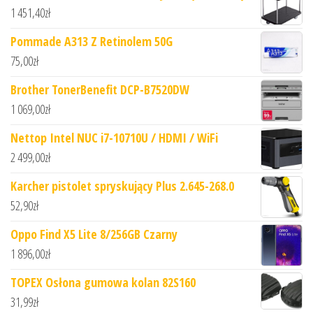
1 451,40
zł
Pommade A313 Z Retinolem 50G
75,00
zł
Brother TonerBenefit DCP-B7520DW
1 069,00
zł
Nettop Intel NUC i7-10710U / HDMI / WiFi
2 499,00
zł
Karcher pistolet spryskujący Plus 2.645-268.0
52,90
zł
Oppo Find X5 Lite 8/256GB Czarny
1 896,00
zł
TOPEX Osłona gumowa kolan 82S160
31,99
zł