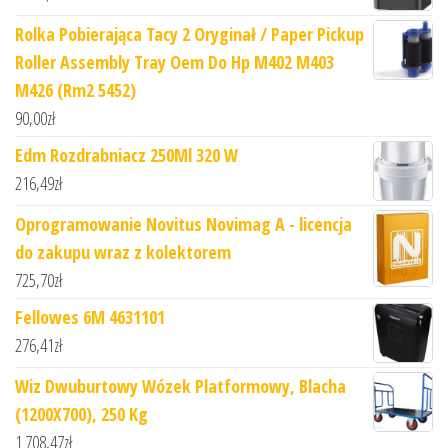
Rolka Pobierająca Tacy 2 Oryginał / Paper Pickup
Roller Assembly Tray Oem Do Hp M402 M403
M426 (Rm2 5452)
90,00
zł
Edm Rozdrabniacz 250Ml 320 W
216,49
zł
Oprogramowanie Novitus Novimag A - licencja
do zakupu wraz z kolektorem
725,70
zł
Fellowes 6M 4631101
276,41
zł
Wiz Dwuburtowy Wózek Platformowy, Blacha
(1200X700), 250 Kg
1 708,47
zł