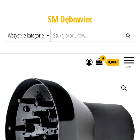
SM Dębowiec
0
0,00zł
Menu