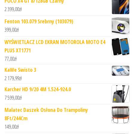
POCO X4 GT 8/128GB Czarny
2 399,00
zł
Fenton 103.079 Srebrny (103079)
399,00
zł
WYŚWIETLACZ LCD EKRAN MOTOROLA MOTO E4
PLUS XT1771
77,00
zł
KaWe Swisto 3
2 179,99
zł
Karcher HD 9/20 4M 1.524-924.0
7 599,00
zł
Malatec Daszek Osłona Do Trampoliny
8Ft/244Cm
149,00
zł