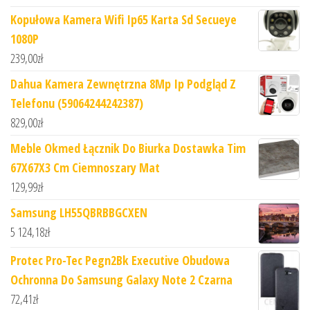
Kopułowa Kamera Wifi Ip65 Karta Sd Secueye
1080P
239,00
zł
Dahua Kamera Zewnętrzna 8Mp Ip Podgląd Z
Telefonu (59064244242387)
829,00
zł
Meble Okmed Łącznik Do Biurka Dostawka Tim
67X67X3 Cm Ciemnoszary Mat
129,99
zł
Samsung LH55QBRBBGCXEN
5 124,18
zł
Protec Pro-Tec Pegn2Bk Executive Obudowa
Ochronna Do Samsung Galaxy Note 2 Czarna
72,41
zł