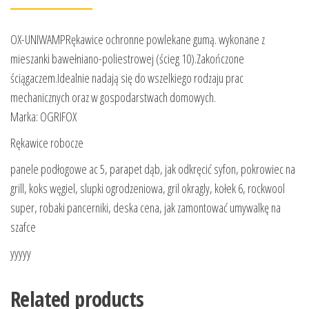
OX-UNIWAMPRękawice ochronne powlekane gumą. wykonane z
mieszanki bawełniano-poliestrowej (ścieg 10).Zakończone
ściągaczem.Idealnie nadają się do wszelkiego rodzaju prac
mechanicznych oraz w gospodarstwach domowych.
Marka: OGRIFOX
Rękawice robocze
panele podłogowe ac 5, parapet dąb, jak odkręcić syfon, pokrowiec na
grill, koks węgiel, slupki ogrodzeniowa, gril okragly, kołek 6, rockwool
super, robaki pancerniki, deska cena, jak zamontować umywalkę na
szafce
yyyyy
Related products