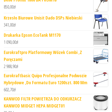
850,00
zł
Krzesło Biurowe Unisit Dado D5Ps Niebieski
341,00
zł
Drukarka Epson EcoTank M1170
1 090,00
zł
Eurokraftpro Platformowy Wózek Combi ,Z
Poręczami
2 988,90
zł
Eurokraftbasic Quipo Profesjonalne Podwozie
Hybrydowe ,Do Formatu Euro 1200szt. 800 Mm
602,70
zł
KANWOD FILTR POWIETRZA DO ODKURZACZ
KANWOD MIDGET HEPA MIDGET01