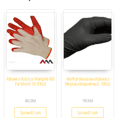
Rękawice Robocze Wampirki 600
Wurth Jednorazowa Rękawica
Par Worek 10/ Xl Red
Nitrylowa Bezpudrowa L 100Szt
492,00
zł
159,90
zł
Sprawdź sam
Sprawdź sam