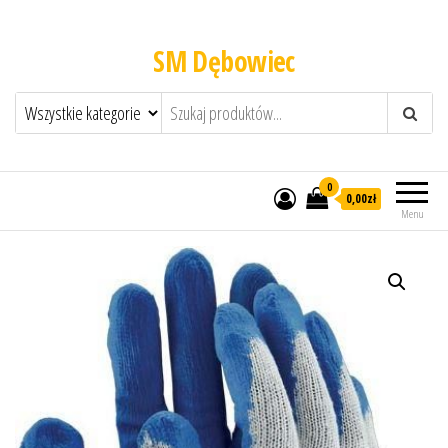
SM Dębowiec
0
0,00zł
Menu