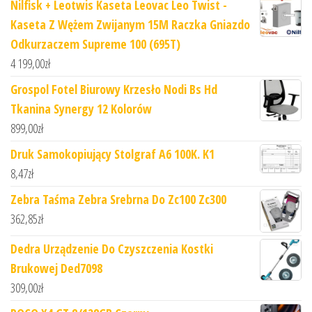
Nilfisk + Leotwis Kaseta Leovac Leo Twist -
Kaseta Z Wężem Zwijanym 15M Raczka Gniazdo
Odkurzaczem Supreme 100 (695T)
4 199,00
zł
Grospol Fotel Biurowy Krzesło Nodi Bs Hd
Tkanina Synergy 12 Kolorów
899,00
zł
Druk Samokopiujący Stolgraf A6 100K. K1
8,47
zł
Zebra Taśma Zebra Srebrna Do Zc100 Zc300
362,85
zł
Dedra Urządzenie Do Czyszczenia Kostki
Brukowej Ded7098
309,00
zł