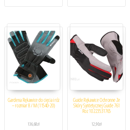
Gardena Rękawice do cięcia i róż
Guide Rękawice Ochronne Ze
– rozmiar 8 / M (11540-20)
Skóry Syntetycznej Guide 761
Roz 10 223531765
136,68
zł
12,90
zł