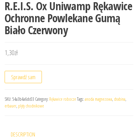
R.E.I.S. Ox Uniwamp Rękawice
Ochronne Powlekane Gumą
Biało Czerwony
1,30
zł
Sprawdź sam
SKU:
54a3b4a6dc03
Category:
Rękawice robocze
Tags:
anoda magnezowa
,
drabina
,
erbauer
,
plyty chodnikowe
DESCRIPTION