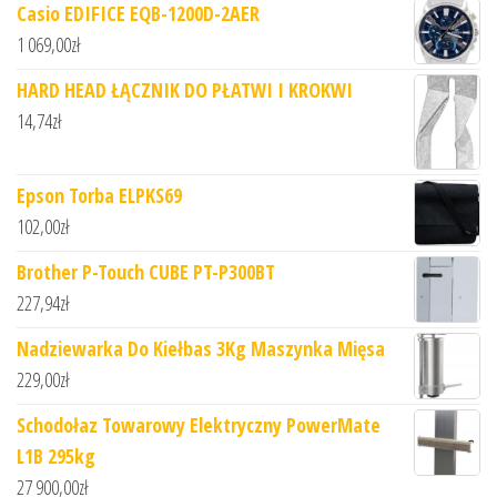
Casio EDIFICE EQB-1200D-2AER
1 069,00
zł
HARD HEAD ŁĄCZNIK DO PŁATWI I KROKWI
14,74
zł
Epson Torba ELPKS69
102,00
zł
Brother P-Touch CUBE PT-P300BT
227,94
zł
Nadziewarka Do Kiełbas 3Kg Maszynka Mięsa
229,00
zł
Schodołaz Towarowy Elektryczny PowerMate
L1B 295kg
27 900,00
zł