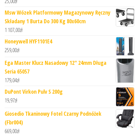
25,00
zł
Msw Wózek Platformowy Magazynowy Ręczny
Składany 1 Burta Do 300 Kg 80x60cm
1 107,00
zł
Honeywell HYF1101E4
259,00
zł
Ega Master Klucz Nasadowy 12" 24mm Długa
Seria 65057
179,04
zł
DuPont Virkon Pulv S 200g
19,97
zł
Giosedio Tkaninowy Fotel Czarny Podnóżek
(Fbr004)
669,00
zł