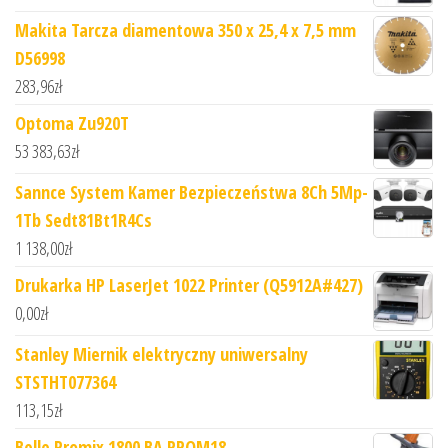
Makita Tarcza diamentowa 350 x 25,4 x 7,5 mm
D56998
283,96
zł
Optoma Zu920T
53 383,63
zł
Sannce System Kamer Bezpieczeństwa 8Ch 5Mp-
1Tb Sedt81Bt1R4Cs
1 138,00
zł
Drukarka HP LaserJet 1022 Printer (Q5912A#427)
0,00
zł
Stanley Miernik elektryczny uniwersalny
STSTHT077364
113,15
zł
Belle Promix 1800 BA PROM18