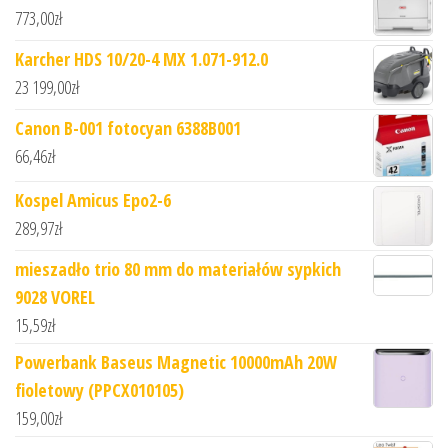
773,00
zł
Karcher HDS 10/20-4 MX 1.071-912.0
23 199,00
zł
Canon B-001 fotocyan 6388B001
66,46
zł
Kospel Amicus Epo2-6
289,97
zł
mieszadło trio 80 mm do materiałów sypkich
9028 VOREL
15,59
zł
Powerbank Baseus Magnetic 10000mAh 20W
fioletowy (PPCX010105)
159,00
zł