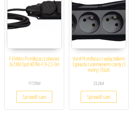
F-Elektro Przedłużacz Listwowy
Vorel Przedłużacz z wyłącznikiem
3x230V Opd H07Rn-F 3×2,5-5m
3 gniazda z uziemieniem czarny (3
metry) 72626
117,90
zł
23,26
zł
Sprawdź sam
Sprawdź sam