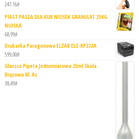
247,16
zł
PIAST PASZA DLA KUR NIOSEK GRANULAT 25KG
NIOSKA
68,99
zł
Drukarka Paragonowa ELZAB ELZ-RP332A
599,00
zł
Glassco Pipeta Jednomiarowa 25ml Skala
Brązowa Kl. As
38,49
zł