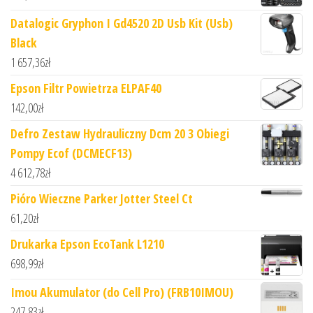
Datalogic Gryphon I Gd4520 2D Usb Kit (Usb)
Black
1 657,36
zł
Epson Filtr Powietrza ELPAF40
142,00
zł
Defro Zestaw Hydrauliczny Dcm 20 3 Obiegi
Pompy Ecof (DCMECF13)
4 612,78
zł
Pióro Wieczne Parker Jotter Steel Ct
61,20
zł
Drukarka Epson EcoTank L1210
698,99
zł
Imou Akumulator (do Cell Pro) (FRB10IMOU)
247,83
zł