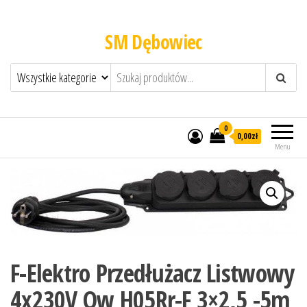
SM Dębowiec
0
0,00zł
Menu
F-Elektro Przedłużacz Listwowy
4x230V Ow H05Rr-F 3×2,5 -5m