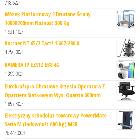
718,62
zł
Wózek Platformowy 2 Druciane Ściany
1000X700mm Nośność 300 Kg
1 931,10
zł
Karcher NT 65/2 Tact² 1.667-286.0
4 750,00
zł
KAMERA IP EZVIZ EB8 4G
1 399,00
zł
Eurokraftpro Obrotowe Krzesło Operatora Z
Oparciem Siatkowym Wys. Oparcia 600mm
1 857,30
zł
Elektryczny schodołaz towarowy PowerMate
Seria M (ładowność 680 kg) M2B
26 445,00
zł