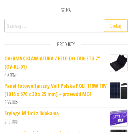
SZUKAJ
Szukaj:
PRODUKTY
OVERMAX KLAWIATURA / ETUI DO TABLETU 7"
(OV-KL-01)
49,99
zł
Panel fotowoltaiczny Volt Polska POLI 110W 18V
[1016 x 670 x 30 x 25 mm] + przewód MC4
266,00
zł
Stylage M 1ml z lidokainą
215,00
zł