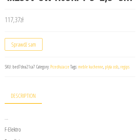
117,37
zł
Sprawdź sam
SKU:
bed7dea21ca7
Category:
Przedłużacze
Tags:
meble kuchenne
,
plyta osb
,
regips
DESCRIPTION
…
F-Elektro