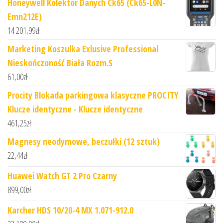
Honeywell Kolektor Danych Ck65 (Ck65-L0N-
Emn212E)
14 201,99
zł
Marketing Koszulka Exlusive Professional
Nieskończoność Biała Rozm.S
61,00
zł
Procity Blokada parkingowa klasyczne PROCITY
Klucze identyczne - Klucze identyczne
461,25
zł
Magnesy neodymowe, beczułki (12 sztuk)
22,44
zł
Huawei Watch GT 2 Pro Czarny
899,00
zł
Karcher HDS 10/20-4 MX 1.071-912.0