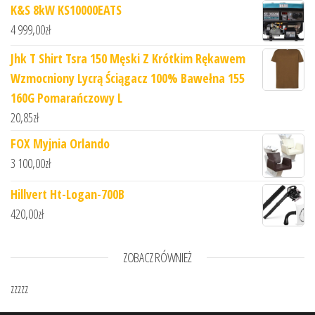
K&S 8kW KS10000EATS
4 999,00
zł
Jhk T Shirt Tsra 150 Męski Z Krótkim Rękawem
Wzmocniony Lycrą Ściągacz 100% Bawełna 155
160G Pomarańczowy L
20,85
zł
FOX Myjnia Orlando
3 100,00
zł
Hillvert Ht-Logan-700B
420,00
zł
ZOBACZ RÓWNIEŻ
zzzzz