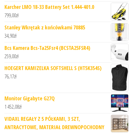
Karcher LMO 18-33 Battery Set 1.444-401.0
799,00
zł
Stanley Wkrętak z końcówkami 70885
34,90
zł
Bcs Kamera Bcs-Ta25Fsr4 (BCSTA25FSR4)
259,00
zł
HOEGERT KAMIZELKA SOFTSHELL S (HT5K354S)
76,17
zł
Monitor Gigabyte G27Q
1 452,08
zł
VIDAXL REGAŁY Z 5 PÓŁKAMI, 3 SZT,
ANTRACYTOWE, MATERIAŁ DREWNOPOCHODNY