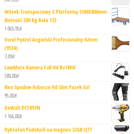
Wózek Transportowy Z Platformą 1200X800mm
Nośność 200 Kg Koła 125
1 063,95
zł
Vorel Pędzel Angielski Profesionalny 62mm
(9534)
7,09
zł
LawMate Kamera Full Hd Bu18Hd
580,00
zł
Neo Spodnie Robocze Hd Slim Pasek Xxl
95,00
zł
DeWalt DCF897N
1 166,00
zł
Dyktafon Podsłuch na magnes 32GB Q77