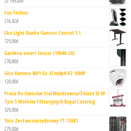
23 199,00
zł
Fox Techno
216,42
zł
Eko-Light Biurko Gamset Control 1.1
729,00
zł
Gardena smart Sensor (19040-20)
278,80
zł
Gise Kamera 4W1 Gs-2Cmdp4-V2 1080P
120,00
zł
Prasa Do Owoców Stal Nierdzewna/Żelazo 3L W
Tym 5 Worków Filtracyjnych Royal Catering
329,00
zł
Yato Zestaw narzędziowy YT-12681
279,00
zł