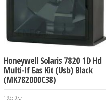
Honeywell Solaris 7820 1D Hd
Multi-If Eas Kit (Usb) Black
(MK782000C38)
1 933,07
zł