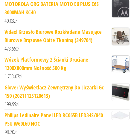
MOTOROLA ORG BATERIA MOTO E6 PLUS E6S
3000MAH KC40
40,03
zł
Vidaxl Krzesło Biurowe Rozkładane Masujące
Biurowe Brązowe Obite Tkaniną (349704)
473,55
zł
Wózek Platformowy 2 Ścianki Druciane
1200X800mm Nośność 500 Kg
1 733,07
zł
Glover Wyświetlacz Zewnętrzny Do Liczarki Gc-
150 (20211125120613)
199,99
zł
Philips Ledinaire Panel LED RC065B LED34S/840
PSU W60L60 NOC
98,70
zł