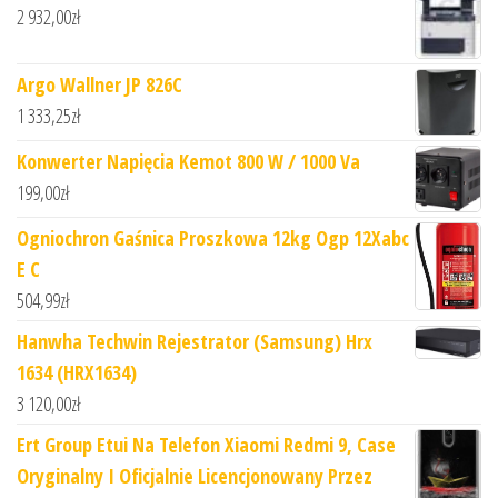
2 932,00
zł
Argo Wallner JP 826C
1 333,25
zł
Konwerter Napięcia Kemot 800 W / 1000 Va
199,00
zł
Ogniochron Gaśnica Proszkowa 12kg Ogp 12Xabc
E C
504,99
zł
Hanwha Techwin Rejestrator (Samsung) Hrx
1634 (HRX1634)
3 120,00
zł
Ert Group Etui Na Telefon Xiaomi Redmi 9, Case
Oryginalny I Oficjalnie Licencjonowany Przez