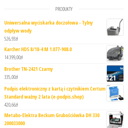
PRODUKTY
Uniwersalna wyciskarka doczołowa - Tylny
odpływ wody
526,93
zł
Karcher HDS 8/18-4 M 1.077-908.0
14 399,00
zł
Brother TN-2421 Czarny
335,00
zł
Podpis elektroniczny z kartą i czytnikiem Certum
Standard ważny 2 lata (e-podpis.shop)
420,66
zł
Metabo-Elektra Beckum Grubościówka DH 330
200033000