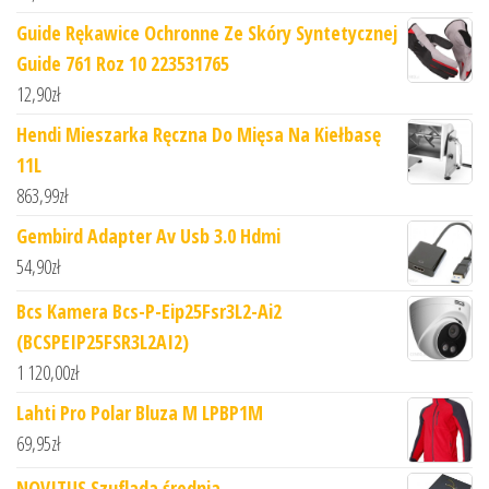
Guide Rękawice Ochronne Ze Skóry Syntetycznej
Guide 761 Roz 10 223531765
12,90
zł
Hendi Mieszarka Ręczna Do Mięsa Na Kiełbasę
11L
863,99
zł
Gembird Adapter Av Usb 3.0 Hdmi
54,90
zł
Bcs Kamera Bcs-P-Eip25Fsr3L2-Ai2
(BCSPEIP25FSR3L2AI2)
1 120,00
zł
Lahti Pro Polar Bluza M LPBP1M
69,95
zł
NOVITUS Szuflada średnia