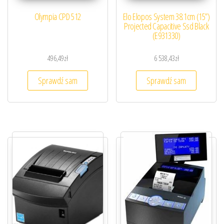
Olympia CPD 512
Elo Elopos System 38.1cm (15”)
Projected Capacitive Ssd Black
(E931330)
496,49
zł
6 538,43
zł
Sprawdź sam
Sprawdź sam