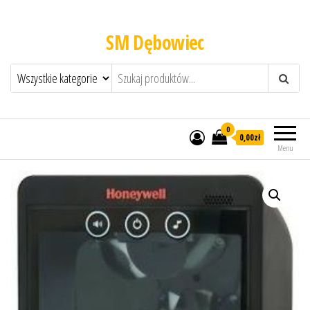
SM Dębowiec
0
0,00zł
Menu