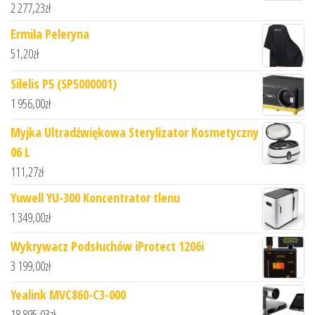
2 277,23
zł
Ermila Peleryna
51,20
zł
Silelis P5 (SP5000001)
1 956,00
zł
Myjka Ultradźwiękowa Sterylizator Kosmetyczny
06 L
111,27
zł
Yuwell YU-300 Koncentrator tlenu
1 349,00
zł
Wykrywacz Podsłuchów iProtect 1206i
3 199,00
zł
Yealink MVC860-C3-000
18 895,03
zł