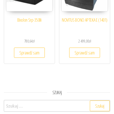
Bixolon Srp-350IIi
NOVITUS BONO APTEKA E (1401)
780,64
zł
2 499,00
zł
Sprawdź sam
Sprawdź sam
SZUKAJ
Szukaj: