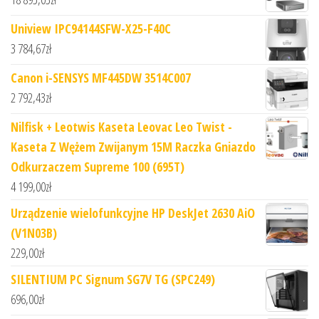
Uniview IPC94144SFW-X25-F40C
3 784,67
zł
Canon i-SENSYS MF445DW 3514C007
2 792,43
zł
Nilfisk + Leotwis Kaseta Leovac Leo Twist -
Kaseta Z Wężem Zwijanym 15M Raczka Gniazdo
Odkurzaczem Supreme 100 (695T)
4 199,00
zł
Urządzenie wielofunkcyjne HP DeskJet 2630 AiO
(V1N03B)
229,00
zł
SILENTIUM PC Signum SG7V TG (SPC249)
696,00
zł