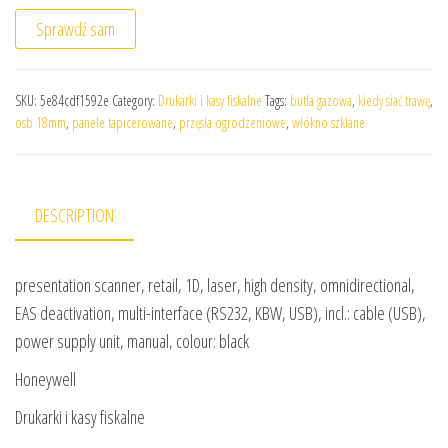
Sprawdź sam
SKU:
5e84cdf1592e
Category:
Drukarki i kasy fiskalne
Tags:
butla gazowa
,
kiedy siać trawę
,
osb 18mm
,
panele tapicerowane
,
przęsła ogrodzeniowe
,
włókno szklane
DESCRIPTION
presentation scanner, retail, 1D, laser, high density, omnidirectional,
EAS deactivation, multi-interface (RS232, KBW, USB), incl.: cable (USB),
power supply unit, manual, colour: black
Honeywell
Drukarki i kasy fiskalne