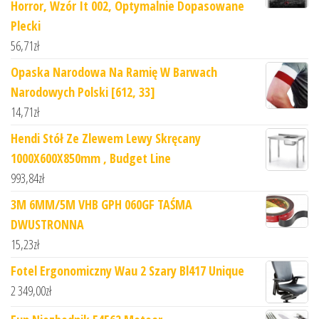
Horror, Wzór It 002, Optymalnie Dopasowane
Plecki
56,71
zł
Opaska Narodowa Na Ramię W Barwach
Narodowych Polski [612, 33]
14,71
zł
Hendi Stół Ze Zlewem Lewy Skręcany
1000X600X850mm , Budget Line
993,84
zł
3M 6MM/5M VHB GPH 060GF TAŚMA
DWUSTRONNA
15,23
zł
Fotel Ergonomiczny Wau 2 Szary Bl417 Unique
2 349,00
zł