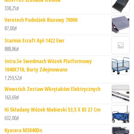
338,25
zł
Verotech Podnóżek Biurowy 70006
87,00
zł
Starmix Ecraft Apl-1422 Ewr
888,86
zł
Intra.Se Swedmach Wózek Platformowy
1040X710, Burty Zdejmowane
1 259,52
zł
Wowstick Zestaw Wkrętaków Elektrycznych
163,69
zł
Hi Składany Wózek Niebieski 53,5 X 83 27 Cm
632,00
zł
Kyocera M3040Dn