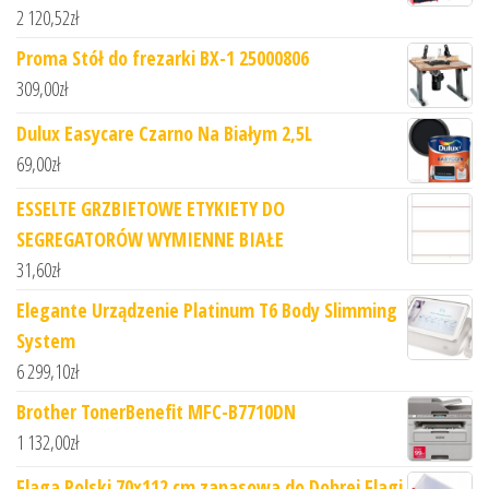
2 120,52
zł
Proma Stół do frezarki BX-1 25000806
309,00
zł
Dulux Easycare Czarno Na Białym 2,5L
69,00
zł
ESSELTE GRZBIETOWE ETYKIETY DO
SEGREGATORÓW WYMIENNE BIAŁE
31,60
zł
Elegante Urządzenie Platinum T6 Body Slimming
System
6 299,10
zł
Brother TonerBenefit MFC-B7710DN
1 132,00
zł
Flaga Polski 70x112 cm zapasowa do Dobrej Flagi