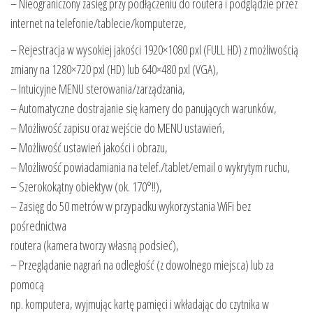
– Nieograniczony zasięg przy podłączeniu do routera i podglądzie przez
internet na telefonie/tablecie/komputerze,
– Rejestracja w wysokiej jakości 1920×1080 pxl (FULL HD) z możliwością
zmiany na 1280×720 pxl (HD) lub 640×480 pxl (VGA),
– Intuicyjne MENU sterowania/zarządzania,
– Automatyczne dostrajanie się kamery do panujących warunków,
– Możliwość zapisu oraz wejście do MENU ustawień,
– Możliwość ustawień jakości i obrazu,
– Możliwość powiadamiania na telef./tablet/email o wykrytym ruchu,
– Szerokokątny obiektyw (ok. 170°!!),
– Zasięg do 50 metrów w przypadku wykorzystania WiFi bez
pośrednictwa
routera (kamera tworzy własną podsieć),
– Przeglądanie nagrań na odległość (z dowolnego miejsca) lub za
pomocą
np. komputera, wyjmując kartę pamięci i wkładając do czytnika w