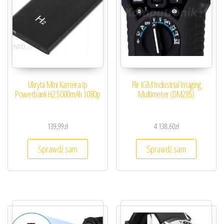
Ukryta Mini Kamera Ip
Flir IGM Industrial Imaging
Powerbank H2 5000mAh 1080p
Multimeter (DM285)
139,99
zł
4 138,60
zł
Sprawdź sam
Sprawdź sam