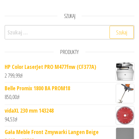
SZUKAJ
Szukaj:
PRODUKTY
HP Color LaserJet PRO M477fnw (CF377A)
2 799,99
zł
Belle Promix 1800 BA PROM18
850,00
zł
vidaXL 230 mm 143248
94,53
zł
Gała Meble Front Zmywarki Langen Beige