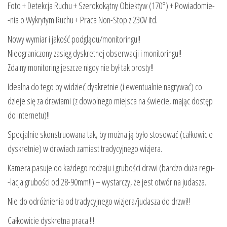
Foto + Detekcja Ruchu + Szerokokątny Obiektyw (170°) + Powiadomie-
-nia o Wykrytym Ruchu + Praca Non-Stop z 230V itd.
Nowy wymiar i jakość podglądu/monitoringu!!
Nieograniczony zasięg dyskretnej obserwacji i monitoringu!!
Zdalny monitoring jeszcze nigdy nie był tak prosty!!
Idealna do tego by widzieć dyskretnie (i ewentualnie nagrywać) co
dzieje się za drzwiami (z dowolnego miejsca na świecie, mając dostęp
do internetu)!!
Specjalnie skonstruowana tak, by można ją było stosować (całkowicie
dyskretnie) w drzwiach zamiast tradycyjnego wizjera.
Kamera pasuje do każdego rodzaju i grubości drzwi (bardzo duża regu-
-lacja grubości od 28-90mm!!) – wystarczy, że jest otwór na judasza.
Nie do odróżnienia od tradycyjnego wizjera/judasza do drzwi!!
Całkowicie dyskretna praca !!!