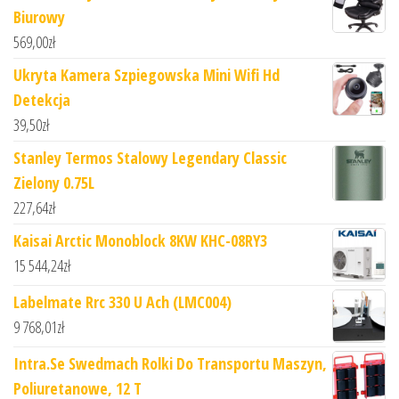
Biurowy
569,00
zł
Ukryta Kamera Szpiegowska Mini Wifi Hd
Detekcja
39,50
zł
Stanley Termos Stalowy Legendary Classic
Zielony 0.75L
227,64
zł
Kaisai Arctic Monoblock 8KW KHC-08RY3
15 544,24
zł
Labelmate Rrc 330 U Ach (LMC004)
9 768,01
zł
Intra.Se Swedmach Rolki Do Transportu Maszyn,
Poliuretanowe, 12 T