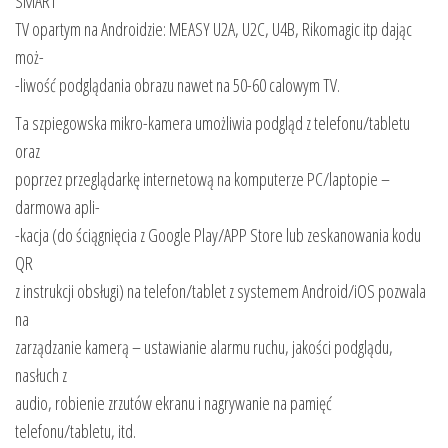
SMART
TV opartym na Androidzie: MEASY U2A, U2C, U4B, Rikomagic itp dając
moż-
-liwość podglądania obrazu nawet na 50-60 calowym TV.
Ta szpiegowska mikro-kamera umożliwia podgląd z telefonu/tabletu
oraz
poprzez przeglądarkę internetową na komputerze PC/laptopie –
darmowa apli-
-kacja (do ściągnięcia z Google Play/APP Store lub zeskanowania kodu
QR
z instrukcji obsługi) na telefon/tablet z systemem Android/iOS pozwala
na
zarządzanie kamerą – ustawianie alarmu ruchu, jakości podglądu,
nasłuch z
audio, robienie zrzutów ekranu i nagrywanie na pamięć
telefonu/tabletu, itd.