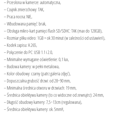
– Przesłona w kamerze: automatyczna,
– Czujnik zmierzchowy: TAK,
– Praca nocna: NIE,
– Wbudowana pamięć: brak,
– Obsługa mikro-kart pamięci flash SD/SDHC: TAK (max do 128GB),
– Rozmiar pliku video: 1GB = ok 30 minut (w zależności od ustawień),
– Kodek zapisu: H.265,
– Połączenie do PC: USB 1.1 i 2.0,
– Minimalne wymagane oświetlenie: 0,1 lux,
– Budowa kamery: w pełni metalowa,
– Kolor obudowy: czarny (patrz galeria zdjęć),
– Dopuszczalna grubość drzwi: od 28~90 mm,
– Minimalna średnica otworu w drzwiach: 19 mm,
– Średnica obiektywu kamery (to co widoczne od zewnątrz): 24 mm,
– Długość obudowy kamery: 7,5~13cm (regulowana),
– Średnica obiektywu kamery: ok. 5mm!!,