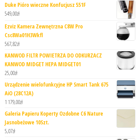
Duke Pióro wieczne Konfucjusz 551F
549,00
zł
Ezviz Kamera Zewnętrzna C8W Pro
Csc8Wa01H3Wkfl
567,82
zł
KANWOD FILTR POWIETRZA DO ODKURZACZ
KANWOD MIDGET HEPA MIDGET01
25,00
zł
Urządzenie wielofunkcyjne HP Smart Tank 675
AiO (28C12A)
1 179,00
zł
Galeria Papieru Koperty Ozdobne C6 Nature
Jasnobeżowe 10Szt.
5,07
zł