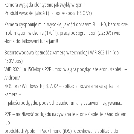
Kamera wygląda identycznie jak zwykły wizjer !!!
Produkt wysokiej jakości (na podzespołach SONY) !!!
Kamera dysponuje m.in. wysokiej jakości obrazem FULL HD, bardzo sze-
-rokim kątem widzenia (170°!!), pracą bez ograniczeń (z 230V) i wie-
-loma dodatkowymi funkcjami!!
Bezprzewodowa łączność z kamerą w technologii WiFi 802.11n (do
150Mbps).
WiFi 802.11n 150Mbps P2P umożliwiająca podgląd z telefonu/tabletu –
Android/
/iOS oraz Windows 10, 8, 7, XP – aplikacja pozwala na zarządzanie
kamerą –
– jakości podglądu, podsłuch z audio, zmianę ustawień nagrywania…
P2P – możliwość podglądu na żywo na telefonie/tablecie z Androidem
lub
produktach Apple – iPad/iPhone (iOS)- dedykowana aplikacja do