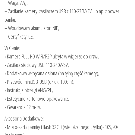
– Waga: 77g.,
– Zasilanie kamery: zasilaczem USB z 110-230V/5V lub np. z power
banku,
– Wbudowany akumulator: NIE,
– Certyfikaty: CE.
W Cenie:
› Kamera FULL HD WiFi/P2P ukryta w wizjerze do drzwi,
› Zasilacz sieciowy USB 110-240V/5V,
› Dodatkowa wkręcana osłona (na tylną część kamery),
› Przewód miniUSB-USB (dł. ok. 100cm),
› Instrukcja obsługi ANG/PL,
› Estetyczne kartonowe opakowanie,
› Gwarancja 12 m-cy.
Akcesoria Dodatkowe:
› Mikro-karta pamięci flash 32GB (wielokrotnego użytku)- 109,90z