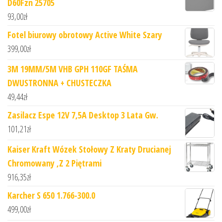
D60Fzn 25705
93,00
zł
Fotel biurowy obrotowy Active White Szary
399,00
zł
3M 19MM/5M VHB GPH 110GF TAŚMA
DWUSTRONNA + CHUSTECZKA
49,44
zł
Zasilacz Espe 12V 7,5A Desktop 3 Lata Gw.
101,21
zł
Kaiser Kraft Wózek Stołowy Z Kraty Drucianej
Chromowany ,Z 2 Piętrami
916,35
zł
Karcher S 650 1.766-300.0
499,00
zł