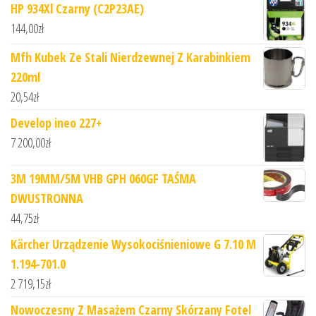
HP 934Xl Czarny (C2P23AE)
144,00
zł
Mfh Kubek Ze Stali Nierdzewnej Z Karabinkiem
220ml
20,54
zł
Develop ineo 227+
7 200,00
zł
3M 19MM/5M VHB GPH 060GF TAŚMA
DWUSTRONNA
44,75
zł
Kärcher Urządzenie Wysokociśnieniowe G 7.10 M
1.194-701.0
2 719,15
zł
Nowoczesny Z Masażem Czarny Skórzany Fotel