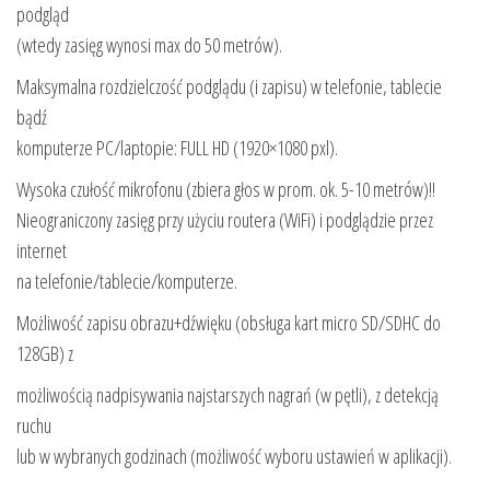
podgląd
(wtedy zasięg wynosi max do 50 metrów).
Maksymalna rozdzielczość podglądu (i zapisu) w telefonie, tablecie
bądź
komputerze PC/laptopie: FULL HD (1920×1080 pxl).
Wysoka czułość mikrofonu (zbiera głos w prom. ok. 5-10 metrów)!!
Nieograniczony zasięg przy użyciu routera (WiFi) i podglądzie przez
internet
na telefonie/tablecie/komputerze.
Możliwość zapisu obrazu+dźwięku (obsługa kart micro SD/SDHC do
128GB) z
możliwością nadpisywania najstarszych nagrań (w pętli), z detekcją
ruchu
lub w wybranych godzinach (możliwość wyboru ustawień w aplikacji).