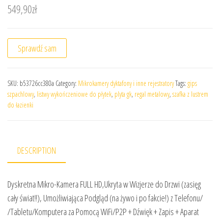
549,90
zł
Sprawdź sam
SKU:
b53726cc380a
Category:
Mikrokamery dyktafony i inne rejestratory
Tags:
gips
szpachlowy
,
listwy wykończeniowe do płytek
,
plyta gk
,
regal metalowy
,
szafka z lustrem
do łazienki
DESCRIPTION
Dyskretna Mikro-Kamera FULL HD,Ukryta w Wizjerze do Drzwi (zasięg
cały świat!!), Umożliwiająca Podgląd (na żywo i po fakcie!) z Telefonu/
/Tabletu/Komputera za Pomocą WiFi/P2P + Dźwięk + Zapis + Aparat