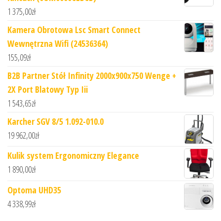
1 375,00
zł
Kamera Obrotowa Lsc Smart Connect
Wewnętrzna Wifi (24536364)
155,09
zł
B2B Partner Stół Infinity 2000x900x750 Wenge +
2X Port Blatowy Typ Iii
1 543,65
zł
Karcher SGV 8/5 1.092-010.0
19 962,00
zł
Kulik system Ergonomiczny Elegance
1 890,00
zł
Optoma UHD35
4 338,99
zł