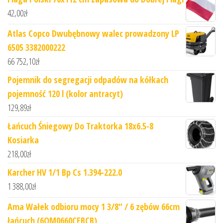
42,00
zł
Atlas Copco Dwubębnowy walec prowadzony LP
6505 3382000222
66 752,10
zł
Pojemnik do segregacji odpadów na kółkach
pojemność 120 l (kolor antracyt)
129,89
zł
Łańcuch Śniegowy Do Traktorka 18x6.5-8
Kosiarka
218,00
zł
Karcher HV 1/1 Bp Cs 1.394-222.0
1 388,00
zł
Ama Wałek odbioru mocy 1 3/8" / 6 zębów 66cm
łańcuch (6OM0660CEBCB)