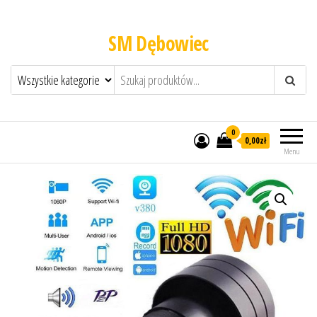
SM Dębowiec
0
0,00zł
Menu