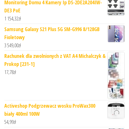
Monitoring Domu 4 Kamery Ip DS-2DE2A204IW-
DE3 PoE
1 154,32
zł
Samsung Galaxy S21 Plus 5G SM-G996 8/128GB
Fioletowy
3 549,00
zł
Rachunek dla zwolnionych z VAT A4 Michalczyk &
Prokop [231-1]
17,78
zł
Activeshop Podgrzewacz wosku ProWax300
biały 400ml 100W
54,99
zł