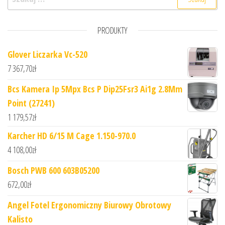
PRODUKTY
Glover Liczarka Vc-520
7 367,70
zł
Bcs Kamera Ip 5Mpx Bcs P Dip25Fsr3 Ai1g 2.8Mm
Point (27241)
1 179,57
zł
Karcher HD 6/15 M Cage 1.150-970.0
4 108,00
zł
Bosch PWB 600 603B05200
672,00
zł
Angel Fotel Ergonomiczny Biurowy Obrotowy
Kalisto