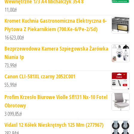
Wewnętrzne 1/3 A4 Michalczyk 354 8
11,00
zł
Kromet Kuchnia Gastronomiczna Elektryczna 6-
Płytowa Z Piekarnikiem (700.Ke-6/Pe-2/Sd)
16 623,00
zł
Bezprzewodowa Kamera Szpiegowska Żarówka
Niania Ip
73,99
zł
Canon CLI-581XL czarny 2052C001
55,99
zł
Profim Krzesło Biurowe Violle Sfl131 Nx-10 Fotel
Obrotowy
3 099,85
zł
Vidaxl 12 Kółek Nieskrętnych 125 Mm (277967)
282,84
zł