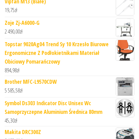
Vipfan M13 (Białe)
19,75
zł
Zoje Zj-A6000-G
2 490,00
zł
Topstar 9020Ag04 Trend Sy 10 Krzesło Biurowe
Ergonomiczne Z Podłokietnikami Materiał
Obiciowy Pomarańczowy
894,98
zł
Brother MFC-L9570CDW
5 585,58
zł
Symbol Ds303 Indicator Disc Unisex Wc
Samoprzyczepne Aluminium Średnica 80mm
45,30
zł
Makita DRC300Z