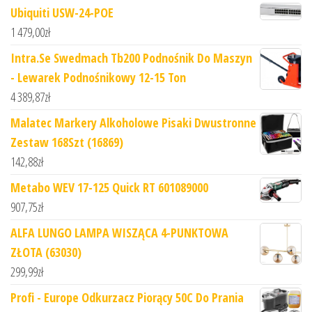
Ubiquiti USW-24-POE
1 479,00
zł
Intra.Se Swedmach Tb200 Podnośnik Do Maszyn
- Lewarek Podnośnikowy 12-15 Ton
4 389,87
zł
Malatec Markery Alkoholowe Pisaki Dwustronne
Zestaw 168Szt (16869)
142,88
zł
Metabo WEV 17-125 Quick RT 601089000
907,75
zł
ALFA LUNGO LAMPA WISZĄCA 4-PUNKTOWA
ZŁOTA (63030)
299,99
zł
Profi - Europe Odkurzacz Piorący 50C Do Prania