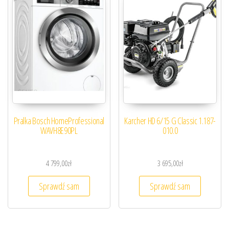
Pralka Bosch HomeProfessional
Karcher HD 6/15 G Classic 1.187-
WAVH8E90PL
010.0
4 799,00
zł
3 695,00
zł
Sprawdź sam
Sprawdź sam