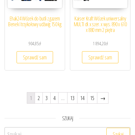
Ehak24 Wózek do butli z gazem
Kaiser Kraft Wózek uniwersalny
Benek I trzykołowy udźwig 150 kg
MULTI dł. x szer. x wys. 890 x 610
x 880 mm 2 piętra
904,85
zł
1 894,20
zł
Sprawdź sam
Sprawdź sam
1
2
3
4
…
13
14
15
→
SZUKAJ
Szukaj: