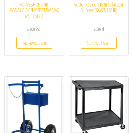
ACTIVESHOP UNIT
Vector Kav Cd 1181Ii Kalkulator
PODOLOGICZNY ZESTAW MAX
Biurowy (KAVCD1181II)
(AS116120)
6 300,99
zł
36,09
zł
Sprawdź sam
Sprawdź sam