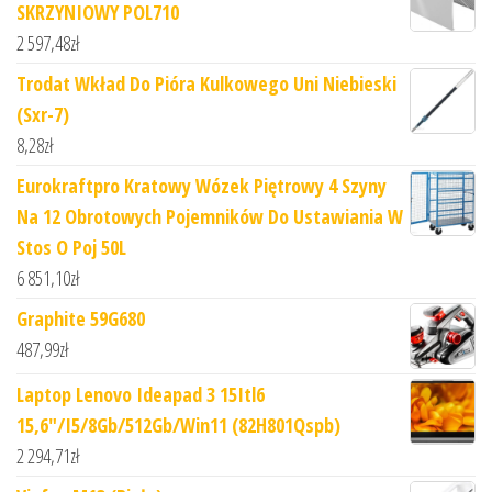
SKRZYNIOWY POL710
2 597,48
zł
Trodat Wkład Do Pióra Kulkowego Uni Niebieski
(Sxr-7)
8,28
zł
Eurokraftpro Kratowy Wózek Piętrowy 4 Szyny
Na 12 Obrotowych Pojemników Do Ustawiania W
Stos O Poj 50L
6 851,10
zł
Graphite 59G680
487,99
zł
Laptop Lenovo Ideapad 3 15Itl6
15,6"/I5/8Gb/512Gb/Win11 (82H801Qspb)
2 294,71
zł