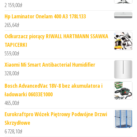
2 159,00
zł
Hp Laminator Onelam 400 A3 178L133
265,64
zł
Odkurzacz piorący RIWALL HARTMANN SSAWKA
TAPICERKI
559,00
zł
Xiaomi Mi Smart Antibacterial Humidifier
328,00
zł
Bosch AdvancedVac 18V-8 bez akumulatora i
ładowarki 06033E1000
465,00
zł
Eurokraftpro Wózek Piętrowy Podwójne Drzwi
Skrzydłowe
6 728,10
zł