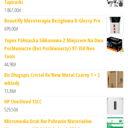
Tapicerki
1 867,00
zł
Beautifly Mezoterapia Bezigłowa B-Glossy Pro
699,00
zł
Topex Półmaska Silikonowa Z Miejscem Na Dwa
Pochłaniacze (Bez Pochłaniaczy) 97-350 Neo
Tools
44,98
zł
Bic Długopis Cristal Re'New Metal Czarny 1 + 2
wkłady
13,84
zł
HP OneShred 12CC
529,50
zł
Micromedia Druk Rw Pobranie Materiałów