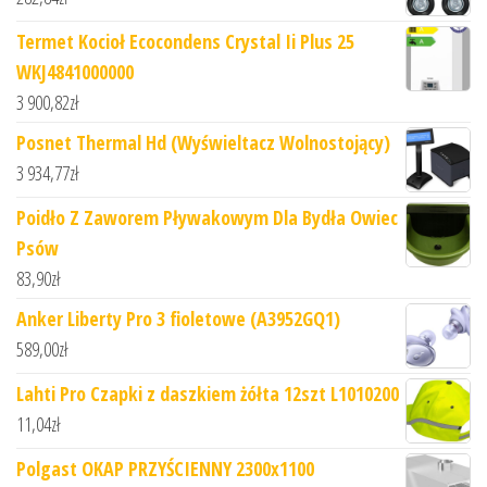
Termet Kocioł Ecocondens Crystal Ii Plus 25
WKJ4841000000
3 900,82
zł
Posnet Thermal Hd (Wyświeltacz Wolnostojący)
3 934,77
zł
Poidło Z Zaworem Pływakowym Dla Bydła Owiec
Psów
83,90
zł
Anker Liberty Pro 3 fioletowe (A3952GQ1)
589,00
zł
Lahti Pro Czapki z daszkiem żółta 12szt L1010200
11,04
zł
Polgast OKAP PRZYŚCIENNY 2300x1100