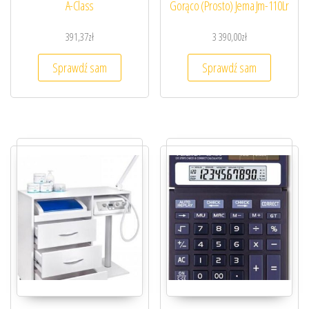
A-Class
Gorąco (Prosto) Jema Jm-110Lr
391,37
zł
3 390,00
zł
Sprawdź sam
Sprawdź sam