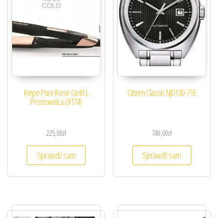
Kiepe Pure Rose Gold L
Citizen Classic NJ0100-71E
Prostownica (8174)
225,00
zł
749,00
zł
Sprawdź sam
Sprawdź sam