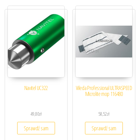
Navitel UC322
Vileda Professional ULTRASPEED
Microlite mop 116480
49,80
zł
58,52
zł
Sprawdź sam
Sprawdź sam