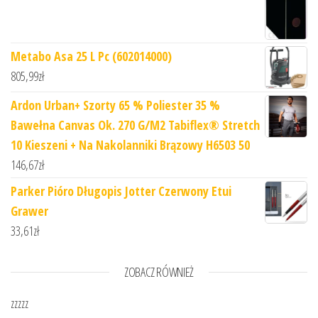
Metabo Asa 25 L Pc (602014000)
805,99
zł
Ardon Urban+ Szorty 65 % Poliester 35 %
Bawełna Canvas Ok. 270 G/M2 Tabiflex® Stretch
10 Kieszeni + Na Nakolanniki Brązowy H6503 50
146,67
zł
Parker Pióro Długopis Jotter Czerwony Etui
Grawer
33,61
zł
ZOBACZ RÓWNIEŻ
zzzzz