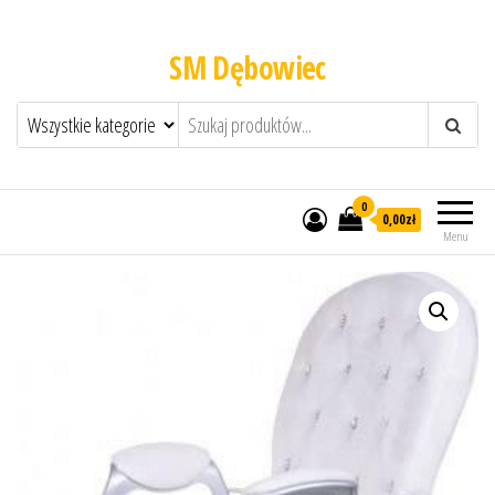
SM Dębowiec
0
0,00zł
Menu