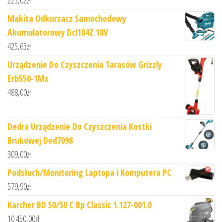
Makita Odkurzacz Samochodowy
Akumulatorowy Dcl184Z 18V
425,63
zł
Urządzenie Do Czyszczenia Tarasów Grizzly
Erb550-1Ms
488,00
zł
Dedra Urządzenie Do Czyszczenia Kostki
Brukowej Ded7098
309,00
zł
Podsłuch/Monitoring Laptopa i Komputera PC
579,90
zł
Karcher BD 50/50 C Bp Classic 1.127-001.0
10 450,00
zł