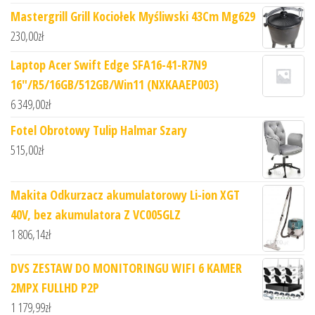
Mastergrill Grill Kociołek Myśliwski 43Cm Mg629
230,00
zł
Laptop Acer Swift Edge SFA16-41-R7N9
16"/R5/16GB/512GB/Win11 (NXKAAEP003)
6 349,00
zł
Fotel Obrotowy Tulip Halmar Szary
515,00
zł
Makita Odkurzacz akumulatorowy Li-ion XGT
40V, bez akumulatora Z VC005GLZ
1 806,14
zł
DVS ZESTAW DO MONITORINGU WIFI 6 KAMER
2MPX FULLHD P2P
1 179,99
zł