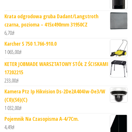
Krata odgrodowa gruba Dadant/Langstroth
czarna, pozioma – 415x490mm 31950CZ
6,70
zł
Karcher S 750 1.766-910.0
1 065,00
zł
KETER JOBMADE WARSZTATOWY STÓŁ Z ŚCISKAMI
17202215
233,00
zł
Kamera Ptz Ip Hikvision Ds-2De2A404Iw-De3/W
(C0)(S6)(C)
1 032,00
zł
Pojemnik Na Czasopisma A-4/7Cm.
4,49
zł