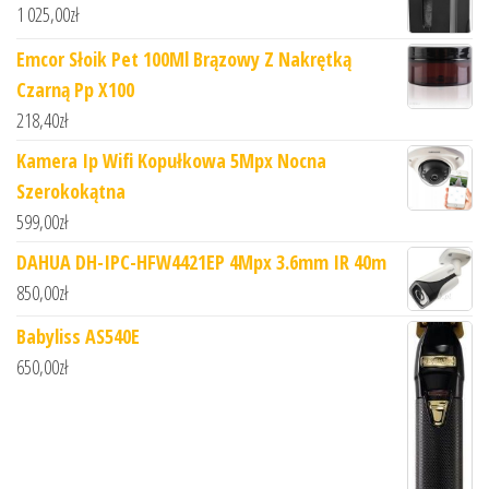
1 025,00
zł
Emcor Słoik Pet 100Ml Brązowy Z Nakrętką
Czarną Pp X100
218,40
zł
Kamera Ip Wifi Kopułkowa 5Mpx Nocna
Szerokokątna
599,00
zł
DAHUA DH-IPC-HFW4421EP 4Mpx 3.6mm IR 40m
850,00
zł
Babyliss AS540E
650,00
zł