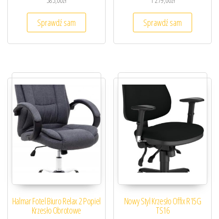
585,00
zł
1 279,00
zł
Sprawdź sam
Sprawdź sam
Halmar Fotel Biuro Relax 2 Popiel
Nowy Styl Krzesło Offix R15G
Krzesło Obrotowe
TS16