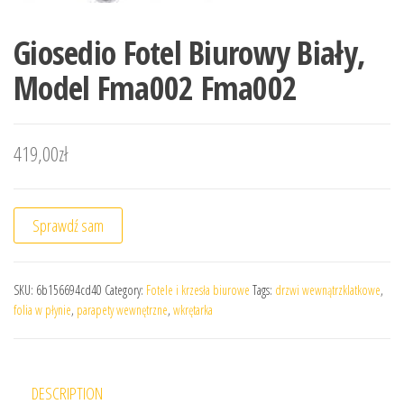
Giosedio Fotel Biurowy Biały,
Model Fma002 Fma002
419,00
zł
Sprawdź sam
SKU:
6b156694cd40
Category:
Fotele i krzesła biurowe
Tags:
drzwi wewnątrzklatkowe
,
folia w płynie
,
parapety wewnętrzne
,
wkrętarka
DESCRIPTION