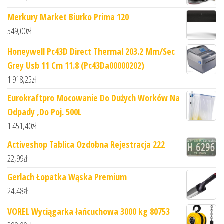
Merkury Market Biurko Prima 120
549,00
zł
Honeywell Pc43D Direct Thermal 203.2 Mm/Sec
Grey Usb 11 Cm 11.8 (Pc43Da00000202)
1 918,25
zł
Eurokraftpro Mocowanie Do Dużych Worków Na
Odpady ,Do Poj. 500L
1 451,40
zł
Activeshop Tablica Ozdobna Rejestracja 222
22,99
zł
Gerlach Łopatka Wąska Premium
24,48
zł
VOREL Wyciągarka łańcuchowa 3000 kg 80753