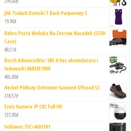
299,00
zł
Jhk Tsularb Damski T Back Purpurowy S
19,90
zł
Bahco Pusta Walizka Na Zestaw Nasadek (S330-
Case)
88,51
zł
Bosch AdvancedVac 18V-8 bez akumulatora i
ładowarki 06033E1000
465,00
zł
Heckel Półbuty Ochronne Suxxeed Offroad S3
318,57
zł
Ezviz Kamera IP C8C Full HD
337,00
zł
Fellowes 73Ci 4601101