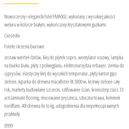
Nowoczesny i elegancki fotel FMA002, wykonany z wysokiej jakości
weluru w kolorze białym, wykończony kryształowymi guzikami.
Giosedio
Fotele i krzesła biurowe
zestaw wierteł i bitów, klej do plytek sopro, wentylator osiowy, lampka
na biurko biała, płyty z poliwęglanu, elektronarzędzia erbauer, ziemia do
cyprysów, elastyczny klej do wysokich temperatur, płyty karton gips
zielone, łuparka do drewna macallister 8t 3000 w, krzewy zielone cały
rok, markety budowlane szczecin, szlifowanie ścian, kronostep class 33
ac6 laminate flooring, mocowanie prysznica, sztuczna teawa, kominek
nordflam, 40l drewna ile to kg, udogodnienia dla niepełnosprawnych
przykłady
yyyyy