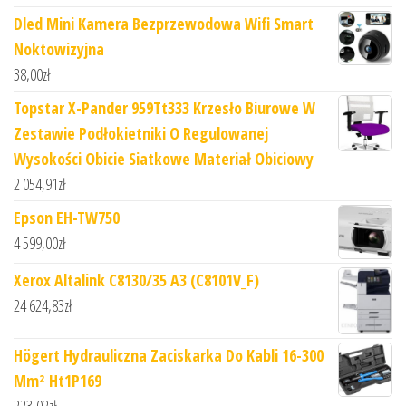
Dled Mini Kamera Bezprzewodowa Wifi Smart
Noktowizyjna
38,00
zł
Topstar X-Pander 959Tt333 Krzesło Biurowe W
Zestawie Podłokietniki O Regulowanej
Wysokości Obicie Siatkowe Materiał Obiciowy
2 054,91
zł
Epson EH-TW750
4 599,00
zł
Xerox Altalink C8130/35 A3 (C8101V_F)
24 624,83
zł
Högert Hydrauliczna Zaciskarka Do Kabli 16-300
Mm² Ht1P169
223,02
zł