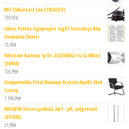
Bkf Odkurzacz Leo (T0SOLEO)
739,97
zł
Libres Polska Signproject Iag67 Instrukcja Bhp
Usuwania Śmieci
13,99
zł
Hikvision Kamera Ip Ds-2Cd2043G2-Iu (2.8Mm)
(34930)
726,99
zł
Uniquemeble Fotel Biurowy Krzesło Apollo Skid
Czarny
1 199,99
zł
BROWIN Tester podłoża 2w1 - pH, wilgotność
(071505)
21,99
zł