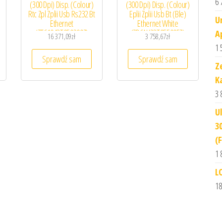
6 
(300 Dpi) Disp. (Colour)
(300 Dpi) Disp. (Colour)
Rtc Zpl Zplii Usb Rs232 Bt
Eplii Zplii Usb Bt (Ble)
U
Ethernet
Ethernet White
(ZT61043T0E0200Z)
(ZD6AH23T0EE00EZ)
A
16 371,09
zł
3 758,67
zł
1 
Sprawdź sam
Sprawdź sam
Z
K
3 
U
3
(
1 
L
18