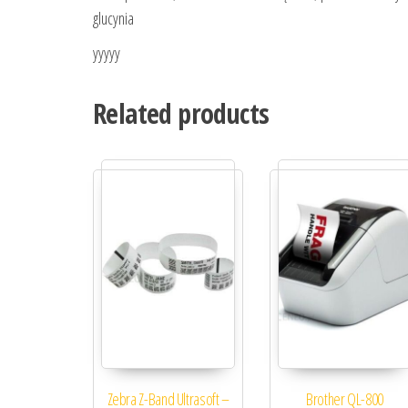
glucynia
yyyyy
Related products
Zebra Z-Band Ultrasoft –
Brother QL-800