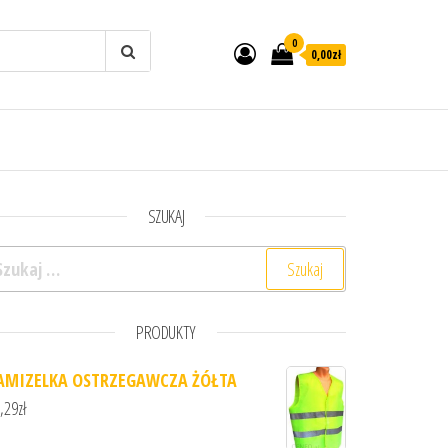
0
0,00zł
SZUKAJ
ukaj:
PRODUKTY
AMIZELKA OSTRZEGAWCZA ŻÓŁTA
,29
zł