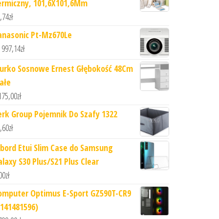
ermiczny, 101,6X101,6Mm
,74
zł
anasonic Pt-Mz670Le
 997,14
zł
iurko Sosnowe Ernest Głębokość 48Cm
iałe
175,00
zł
erk Group Pojemnik Do Szafy 1322
,60
zł
rbord Etui Slim Case do Samsung
alaxy S30 Plus/S21 Plus Clear
00
zł
omputer Optimus E-Sport GZ590T-CR9
1141481596)