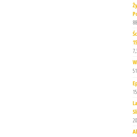
Ż
P
88
Ś
1
7,
W
51
E
15
L
S
20
A