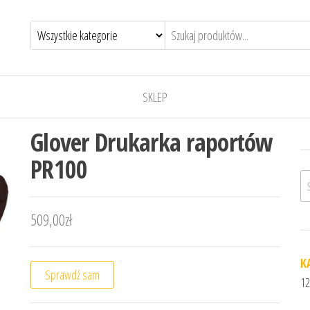
SKLEP
Glover Drukarka raportów
PR100
Sz
509,00
zł
K
Sprawdź sam
12