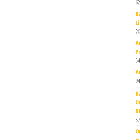
62
B
L
20
A
P
54
A
94
B
U
B
57
O