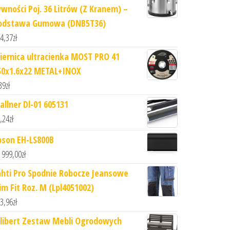
ywności Poj. 36 Litrów (Z Kranem) –
odstawa Gumowa (DNB5T36)
4,37
zł
ciernica ultracienka MOST PRO 41
50x1.6x22 METAL+INOX
39
zł
allner Dl-01 605131
,24
zł
pson EH-LS800B
 999,00
zł
ahti Pro Spodnie Robocze Jeansowe
lim Fit Roz. M (Lpl4051002)
3,96
zł
llibert Zestaw Mebli Ogrodowych