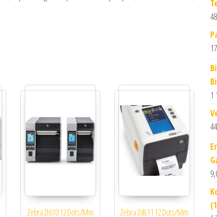
T
48
P
17
B
B
1 
V
44
E
G
9,
K
(
Zebra Zt610 12 Dots/Mm
Zebra Zd611 12 Dots/Mm