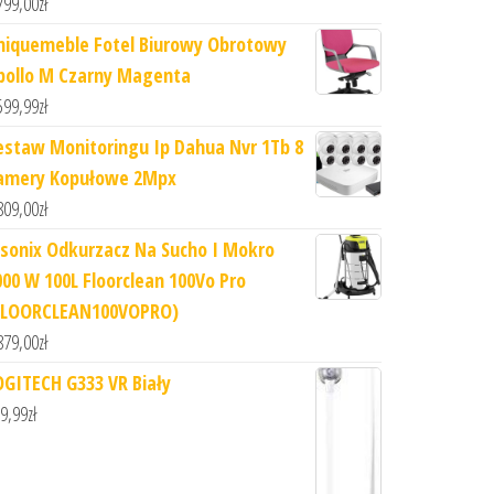
799,00
zł
niquemeble Fotel Biurowy Obrotowy
pollo M Czarny Magenta
599,99
zł
estaw Monitoringu Ip Dahua Nvr 1Tb 8
amery Kopułowe 2Mpx
809,00
zł
lsonix Odkurzacz Na Sucho I Mokro
000 W 100L Floorclean 100Vo Pro
FLOORCLEAN100VOPRO)
879,00
zł
OGITECH G333 VR Biały
9,99
zł