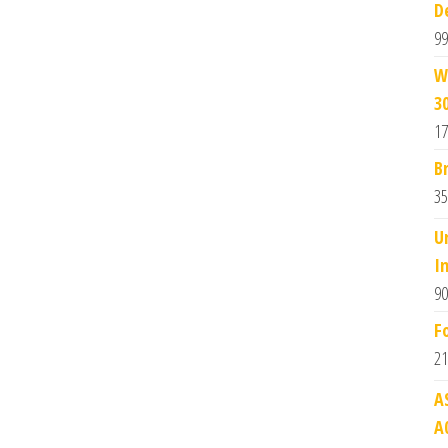
D
99
W
3
17
B
35
U
I
90
F
21
A
A