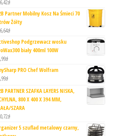
6,42
zł
2B Partner Mobilny Kosz Na Śmieci 70
itrów Żółty
6,64
zł
ctiveshop Podgrzewacz wosku
roWax300 biały 400ml 100W
,99
zł
nySharp PRO Chef Wolfram
,99
zł
2B PARTNER SZAFKA LAYERS NISKA,
CHYLNA, 800 X 400 X 394 MM,
IAŁA/SZARA
0,72
zł
rganizer 5 szuflad metalowy czarny,