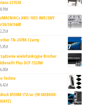
elano 221538
8,99
zł
zMACNIACz AWS-1033 4WE/2WY
0/30/34/34dB
2,25
zł
rother TN-247BK Czarny
5,85
zł
rządzenie wielofunkcyjne Brother
nkBenefit Plus DCP-T520W
6,00
zł
ox Techno
6,42
zł
SRock B550M-ITX/ac (90-MXBDH0-
0UAYZ)