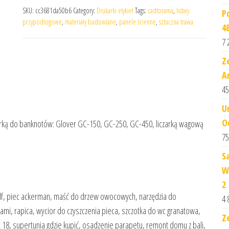
SKU:
cc3681da50b6
Category:
Drukarki etykiet
Tags:
cadtorama
,
listwy
P
przypodłogowe
,
materiały budowlane
,
panele ścienne
,
sztuczna trawa
4
7 
Z
A
45
U
O
czarką do banknotów: Glover GC-150, GC-250, GC-450, liczarką wagową
75
S
W
2
df, piec ackerman, maść do drzew owocowych, narzędzia do
4 
ami, rapica, wycior do czyszczenia pieca, szczotka do wc granatowa,
Z
c 18, supertunia gdzie kupić, osadzenie parapetu, remont domu z bali,