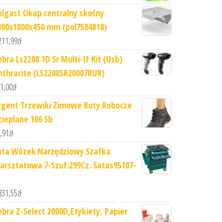
olgast Okap centralny skośny
800x1800x450 mm (pol7504818)
211,99
zł
ebra Ls2208 1D Sr Multi-If Kit (Usb)
nthracite (LS2208SR20007RUR)
1,00
zł
rgent Trzewiki Zimowe Buty Robocze
cieplane 106 Sb
,91
zł
ata Wózek Narzędziowy Szafka
arsztatowa 7-Szuf.299Cz. Satas95107-
831,55
zł
ebra Z-Select 2000D,Etykiety, Papier