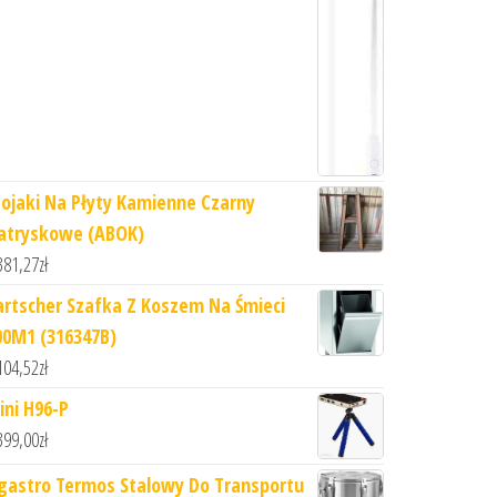
tojaki Na Płyty Kamienne Czarny
atryskowe (ABOK)
381,27
zł
artscher Szafka Z Koszem Na Śmieci
00M1 (316347B)
104,52
zł
ini H96-P
399,00
zł
gastro Termos Stalowy Do Transportu