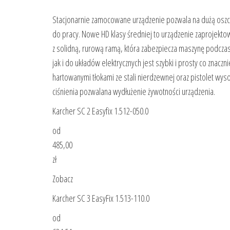
Stacjonarnie zamocowane urządzenie pozwala na dużą oszcz
do pracy. Nowe HD klasy średniej to urządzenie zaprojek
z solidną, rurową ramą, która zabezpiecza maszynę podcz
jak i do układów elektrycznych jest szybki i prosty co zna
hartowanymi tłokami ze stali nierdzewnej oraz pistolet wys
ciśnienia pozwalana wydłużenie żywotności urządzenia.
Karcher SC 2 Easyfix 1.512-050.0
od
485,00
zł
Zobacz
Karcher SC 3 EasyFix 1.513-110.0
od