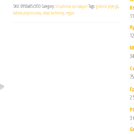
SKU:
0950a85c5f33
Category:
Urządzenia sprzątające
Tags:
grubość płyty gk
,
K
kabina prysznicowa
,
okap kuchenny
,
regips
11
K
12
M
34
C
75
E
2 
P
3 
G