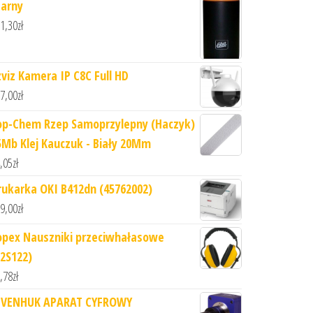
zarny
1,30
zł
zviz Kamera IP C8C Full HD
7,00
zł
op-Chem Rzep Samoprzylepny (Haczyk)
5Mb Klej Kauczuk - Biały 20Mm
,05
zł
rukarka OKI B412dn (45762002)
9,00
zł
opex Nauszniki przeciwhałasowe
82S122)
,78
zł
EVENHUK APARAT CYFROWY