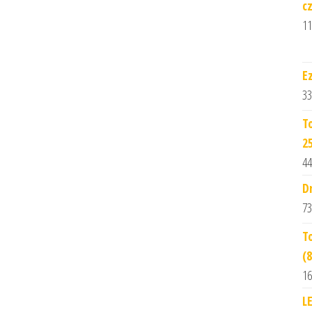
c
11
E
33
T
2
44
D
73
T
(
16
L