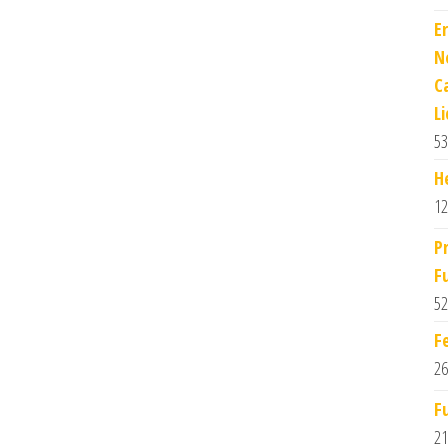
E
N
C
L
53
H
12
P
F
52
F
26
F
21