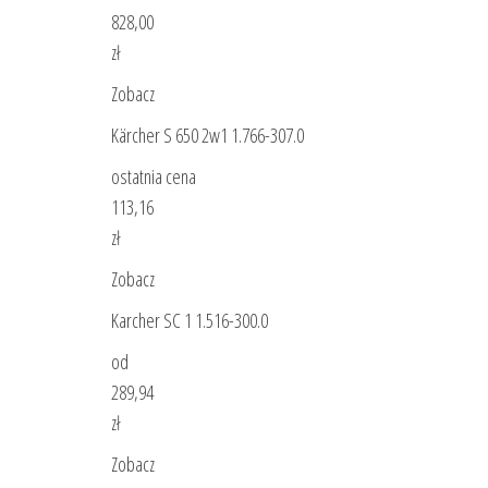
828,00
zł
Zobacz
Kärcher S 650 2w1 1.766-307.0
ostatnia cena
113,16
zł
Zobacz
Karcher SC 1 1.516-300.0
od
289,94
zł
Zobacz