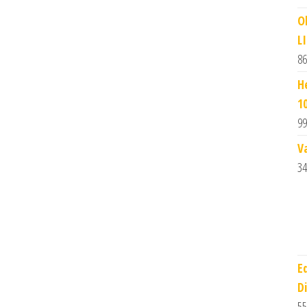
O
L
86
H
1
99
V
34
E
D
55