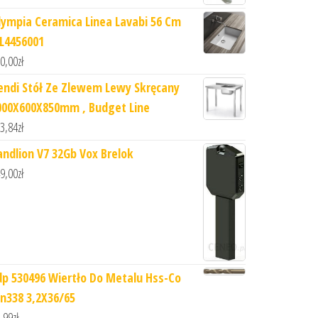
lympia Ceramica Linea Lavabi 56 Cm
IL4456001
0,00
zł
endi Stół Ze Zlewem Lewy Skręcany
000X600X850mm , Budget Line
3,84
zł
andlion V7 32Gb Vox Brelok
9,00
zł
dp 530496 Wiertło Do Metalu Hss-Co
in338 3,2X36/65
,99
zł