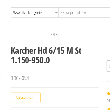
SKLEP
Karcher Hd 6/15 M St
1.150-950.0
Sz
3 309,05
zł
H
Sprawdź sam
44
W