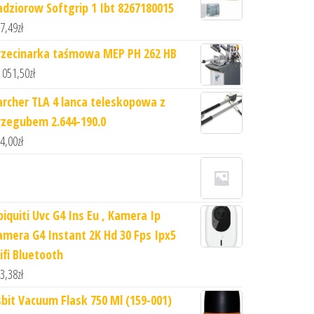
adziorow Softgrip 1 Ibt 8267180015
7,49
zł
rzecinarka taśmowa MEP PH 262 HB
 051,50
zł
archer TLA 4 lanca teleskopowa z
rzegubem 2.644-190.0
4,00
zł
biquiti Uvc G4 Ins Eu , Kamera Ip
amera G4 Instant 2K Hd 30 Fps Ipx5
ifi Bluetooth
3,38
zł
sbit Vacuum Flask 750 Ml (159-001)