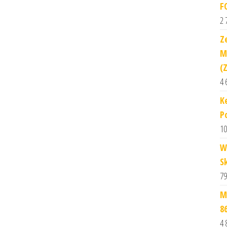
F
2 
Z
M
(
4 
K
P
10
W
S
79
M
8
4 