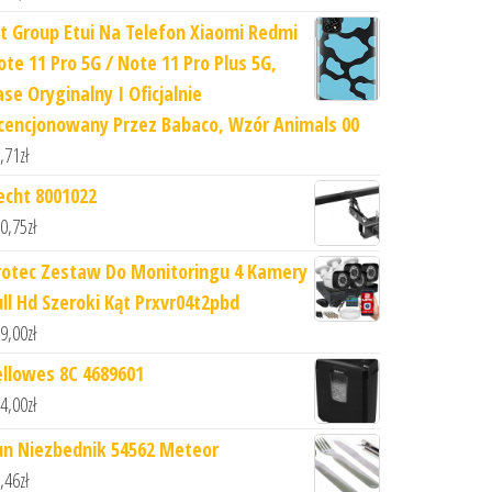
rt Group Etui Na Telefon Xiaomi Redmi
ote 11 Pro 5G / Note 11 Pro Plus 5G,
ase Oryginalny I Oficjalnie
icencjonowany Przez Babaco, Wzór Animals 00
,71
zł
echt 8001022
0,75
zł
rotec Zestaw Do Monitoringu 4 Kamery
ull Hd Szeroki Kąt Prxvr04t2pbd
9,00
zł
ellowes 8C 4689601
4,00
zł
un Niezbednik 54562 Meteor
,46
zł