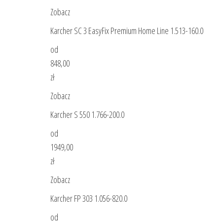
Zobacz
Karcher SC 3 EasyFix Premium Home Line 1.513-160.0
od
848,00
zł
Zobacz
Karcher S 550 1.766-200.0
od
1949,00
zł
Zobacz
Karcher FP 303 1.056-820.0
od