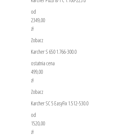
Karcher Puzzi 8/1 C 1.100-225.0
od
2349,00
zł
Zobacz
Karcher S 650 1.766-300.0
ostatnia cena
499,00
zł
Zobacz
Karcher SC 5 EasyFix 1.512-530.0
od
1520,00
zł