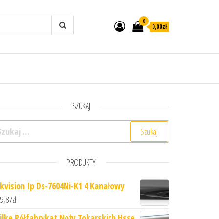
0
0,00zł
SZUKAJ
ukaj:
PRODUKTY
ikvision Ip Ds-7604Ni-K1 4 Kanałowy
9,87
zł
ilke Półfabrykat Noży Tokarskich Hsse