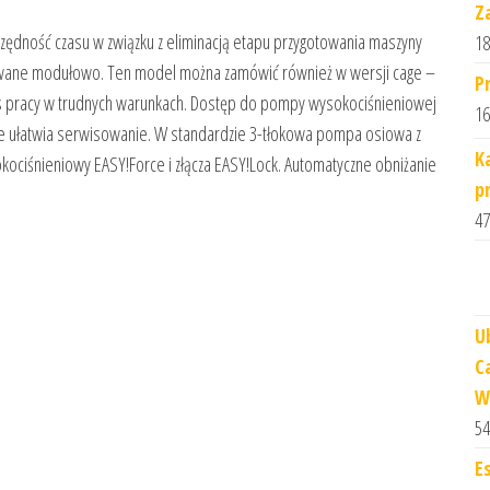
Z
ędność czasu w związku z eliminacją etapu przygotowania maszyny
18
towane modułowo. Ten model można zamówić również w wersji cage –
P
as pracy w trudnych warunkach. Dostęp do pompy wysokociśnieniowej
16
cznie ułatwia serwisowanie. W standardzie 3-tłokowa pompa osiowa z
K
okociśnieniowy EASY!Force i złącza EASY!Lock. Automatyczne obniżanie
p
47
U
C
W
54
E