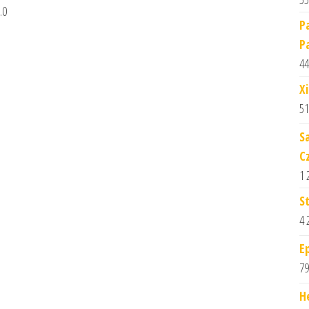
.0
P
P
44
X
51
S
C
1 
S
4 
E
79
H