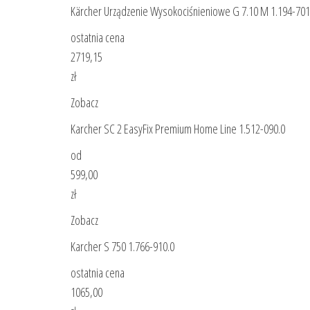
Kärcher Urządzenie Wysokociśnieniowe G 7.10 M 1.194-701
ostatnia cena
2719,15
zł
Zobacz
Karcher SC 2 EasyFix Premium Home Line 1.512-090.0
od
599,00
zł
Zobacz
Karcher S 750 1.766-910.0
ostatnia cena
1065,00