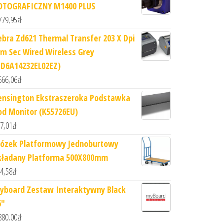
OTOGRAFICZNY M1400 PLUS
779,95
zł
ebra Zd621 Thermal Transfer 203 X Dpi
m Sec Wired Wireless Grey
ZD6A14232EL02EZ)
666,06
zł
ensington Ekstraszeroka Podstawka
od Monitor (K55726EU)
7,01
zł
ózek Platformowy Jednoburtowy
kładany Platforma 500X800mm
4,58
zł
yboard Zestaw Interaktywny Black
6"
880,00
zł