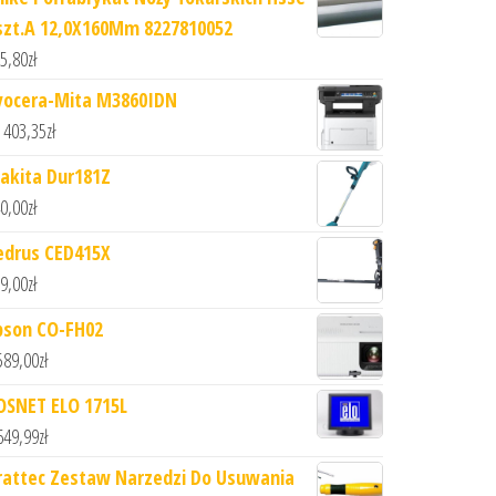
szt.A 12,0X160Mm 8227810052
5,80
zł
yocera-Mita M3860IDN
 403,35
zł
akita Dur181Z
0,00
zł
edrus CED415X
9,00
zł
pson CO-FH02
589,00
zł
OSNET ELO 1715L
649,99
zł
rattec Zestaw Narzedzi Do Usuwania