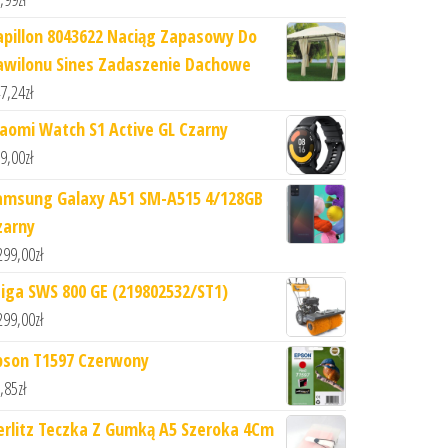
apillon 8043622 Naciąg Zapasowy Do
awilonu Sines Zadaszenie Dachowe
7,24
zł
iaomi Watch S1 Active GL Czarny
9,00
zł
amsung Galaxy A51 SM-A515 4/128GB
zarny
299,00
zł
tiga SWS 800 GE (219802532/ST1)
299,00
zł
pson T1597 Czerwony
,85
zł
erlitz Teczka Z Gumką A5 Szeroka 4Cm