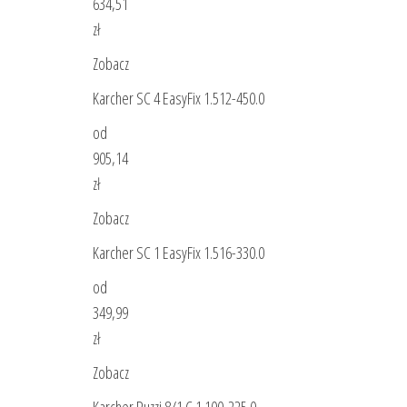
634,51
zł
Zobacz
Karcher SC 4 EasyFix 1.512-450.0
od
905,14
zł
Zobacz
Karcher SC 1 EasyFix 1.516-330.0
od
349,99
zł
Zobacz