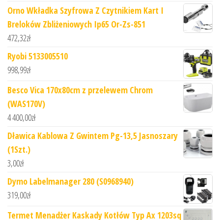
Orno Wkładka Szyfrowa Z Czytnikiem Kart I
Breloków Zbliżeniowych Ip65 Or-Zs-851
472,32
zł
Ryobi 5133005510
998,99
zł
Besco Vica 170x80cm z przelewem Chrom
(WAS170V)
4 400,00
zł
Dławica Kablowa Z Gwintem Pg-13,5 Jasnoszary
(1Szt.)
3,00
zł
Dymo Labelmanager 280 (S0968940)
319,00
zł
Termet Menadżer Kaskady Kotłów Typ Ax 1203sq