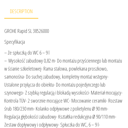
DESCRIPTION
GROHE Rapid SL 38526000
Specyfikacja
– Ze spłuczką do WC 6 – 9 l
– Wysokość zabudowy 0,82 m- Do montażu przyściennego lub montażu
w ścianie szkieletowej- Rama stalowa, powlekana proszkowo,
samonośna- Do suchej zabudowy, kompletny montaż wstępny-
Ustalone przyłącza do obiektu- Do montażu pojedynczego lub
szynowego- Z szybką regulacją i blokadą wysokości- Materiał mocujący-
Kontrola TÜV- 2 sworznie mocujące WC- Mocowanie ceramiki- Rozstaw
śrub 180/230 mm- Kolanko odpływowe z polietylenu Ø 90 mm-
Regulacja głębokości zabudowy- Kształtka redukcyjna Ø 90/110 mm-
Zestaw dopływowy i odpływowy- Spłuczka do WC, 6 – 9 l-