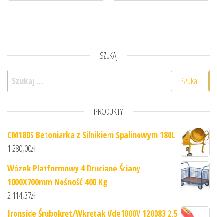
SZUKAJ
Szukaj:
PRODUKTY
CM180S Betoniarka z Silnikiem Spalinowym 180L
1 280,00
zł
Wózek Platformowy 4 Druciane Ściany
1000X700mm Nośność 400 Kg
2 114,37
zł
Ironside Śrubokręt/Wkrętak Vde1000V 120083 2,5