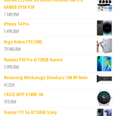
KAMER DYSK P2P
1 349,99
zł
iPhone 14 Pro
5 499,00
zł
Argo Kobra CYCLONE
79 948,00
zł
Huawei P30 Pro 6/128GB Aurora
3 099,00
zł
Rennsteig Werkzeuge Dziurkacz 140 09 9mm
41,02
zł
CASIO MTP-E180D-3A
359,00
zł
Xiaomi 11T 5G 8/128GB Szary