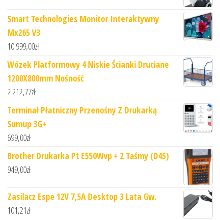
Smart Technologies Monitor Interaktywny
Mx265 V3
10 999,00
zł
Wózek Platformowy 4 Niskie Ścianki Druciane
1200X800mm Nośność
2 212,77
zł
Terminał Płatniczny Przenośny Z Drukarką
Sumup 3G+
699,00
zł
Brother Drukarka Pt E550Wvp + 2 Taśmy (D45)
949,00
zł
Zasilacz Espe 12V 7,5A Desktop 3 Lata Gw.
101,21
zł