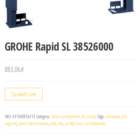
GROHE Rapid SL 38526000
883,06
zł
Sprawdź sam
SKU:
61156581b113
Category:
Stelaże podtynkowe do toalety
Tags:
castotama
,
grill
węglowy
,
panel tapicerowany
,
płyty osb
,
podgrzewacz przepływowy