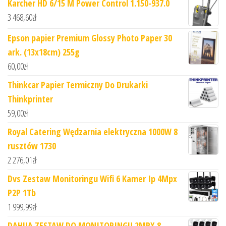
Karcher HD 6/15 M Power Control 1.150-937.0
3 468,60
zł
Epson papier Premium Glossy Photo Paper 30
ark. (13x18cm) 255g
60,00
zł
Thinkcar Papier Termiczny Do Drukarki
Thinkprinter
59,00
zł
Royal Catering Wędzarnia elektryczna 1000W 8
rusztów 1730
2 276,01
zł
Dvs Zestaw Monitoringu Wifi 6 Kamer Ip 4Mpx
P2P 1Tb
1 999,99
zł
DAHUA ZESTAW DO MONITORINGU 2MPX 8