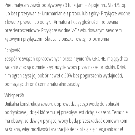
Pneumatyczny zawór odpływowy z 3 funkcjami:- 2-pojemn., Start/Stop
lub bez przerywania- Uruchamianie z przodu lub z góry- Przyłącze wodne
z lewej / prawej lub od tyłu- Armatura I klasy głośności- Izolowana
przeciwroszeniowo- Przyłącze wodne ½” z wbudowanym zaworem
kątowym i przyłączem- Skracana puszka rewizyjno-ochronna
EcoJoy®
Zespół rozwiązań opracowanych przez inżynierów GROHE, mających za
zadanie znacząco zmniejszyć zużycie wody przez nasze produkty. Dzięki
nim ograniczysz jej pobór nawet o 50% bez pogorszenia wydajności,
pomagając chronić cenne naturalne zasoby.
Whisper®
Unikalna konstrukcja zaworu doprowadzającego wodę do spłuczki
podtynkowej, dzięki któremu jej przepływ jest cichy jak szept. Teraz nie
ma obawy, że dźwięki płynącej wody będą przeszkadzać domownikom
za ścianą, więc możliwości aranżacji łazienki stają się nieograniczone!