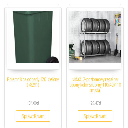
Pojemnik na odpady 120 l zielony
vidaXL 2-poziomowy regał na
(78291)
opony kolor srebrny 110x40x110
cm stal
134,00
zł
129,47
zł
Sprawdź sam
Sprawdź sam