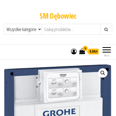
SM Dębowiec
0
0,00zł
Menu