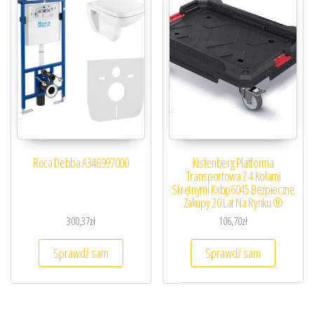
Roca Debba A346997000
Kistenberg Platforma
Transportowa Z 4 Kołami
Skrętnymi Kxbp6045 Bezpieczne
Zakupy 20 Lat Na Rynku ®
300,37
zł
106,70
zł
Sprawdź sam
Sprawdź sam