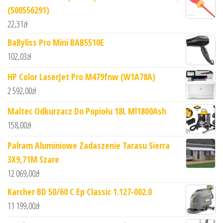
(500556291)
22,31
zł
BaByliss Pro Mini BAB5510E
102,03
zł
HP Color LaserJet Pro M479fnw (W1A78A)
2 592,00
zł
Maltec Odkurzacz Do Popiołu 18L Ml1800Ash
158,00
zł
Palram Aluminiowe Zadaszenie Tarasu Sierra
3X9,71M Szare
12 069,00
zł
Karcher BD 50/60 C Ep Classic 1.127-002.0
11 199,00
zł