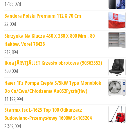
1 488,97
zł
Bandera Polski Premium 112 X 70 Cm
22,00
zł
Skrzynka Na Klucze 450 X 380 X 800 Mm , 80
Haków. Vorel 78436
212,89
zł
Ikea JÄRVFJÄLLET Krzesło obrotowe (90363553)
699,00
zł
Haier 1Fz Pompa Ciepła 5/5kW Typu Monoblok
Do Co/Cwu/Chłodzenia Au052Fycrb(Hw)
11 199,99
zł
Starmix Isc L-1625 Top 100 Odkurzacz
Budowlano-Przemysłowy 1600W Sx103204
2 349,00
zł