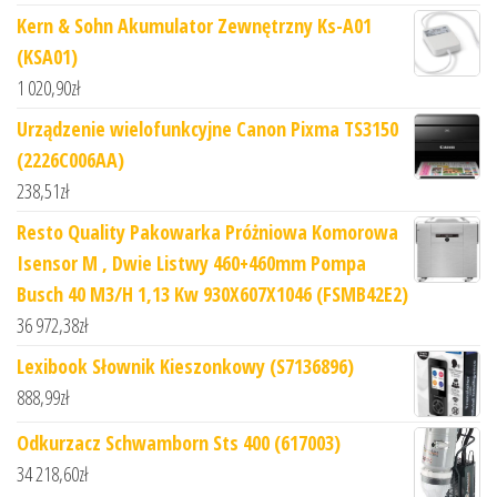
Kern & Sohn Akumulator Zewnętrzny Ks-A01
(KSA01)
1 020,90
zł
Urządzenie wielofunkcyjne Canon Pixma TS3150
(2226C006AA)
238,51
zł
Resto Quality Pakowarka Próżniowa Komorowa
Isensor M , Dwie Listwy 460+460mm Pompa
Busch 40 M3/H 1,13 Kw 930X607X1046 (FSMB42E2)
36 972,38
zł
Lexibook Słownik Kieszonkowy (S7136896)
888,99
zł
Odkurzacz Schwamborn Sts 400 (617003)
34 218,60
zł