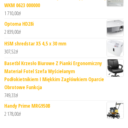
WKM 0623 000000
1 710,00
zł
Optoma HD28i
2 839,00
zł
HSM shredstar X5 4,5 x 30 mm
307,52
zł
Basetbl Krzesło Biurowe Z Pianki Ergonomiczny
Materiał Fotel Szefa Wyściełanym
Podłokietnikiem I Miękkim Zagłówkiem Oparcie
Obrotowe Funkcja
749,33
zł
Handy Prime MRG950B
2 178,00
zł