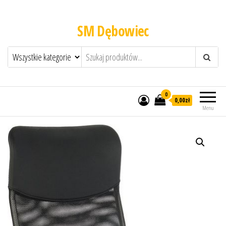
SM Dębowiec
0
0,00zł
Menu