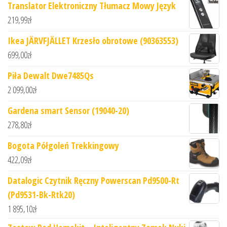
Translator Elektroniczny Tłumacz Mowy Język
219,99
zł
Ikea JÄRVFJÄLLET Krzesło obrotowe (90363553)
699,00
zł
Piła Dewalt Dwe7485Qs
2 099,00
zł
Gardena smart Sensor (19040-20)
278,80
zł
Bogota Półgoleń Trekkingowy
422,09
zł
Datalogic Czytnik Ręczny Powerscan Pd9500-Rt
(Pd9531-Bk-Rtk20)
1 895,10
zł