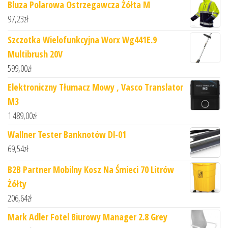
Bluza Polarowa Ostrzegawcza Żółta M
97,23
zł
Szczotka Wielofunkcyjna Worx Wg441E.9
Multibrush 20V
599,00
zł
Elektroniczny Tłumacz Mowy , Vasco Translator
M3
1 489,00
zł
Wallner Tester Banknotów Dl-01
69,54
zł
B2B Partner Mobilny Kosz Na Śmieci 70 Litrów
Żółty
206,64
zł
Mark Adler Fotel Biurowy Manager 2.8 Grey