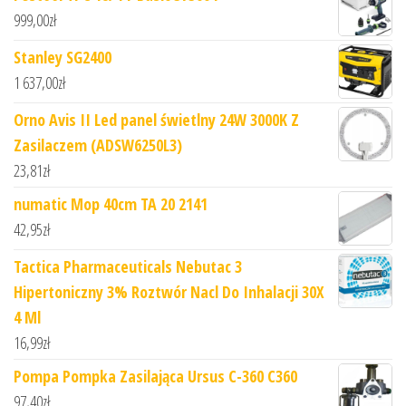
999,00
zł
Stanley SG2400
1 637,00
zł
Orno Avis II Led panel świetlny 24W 3000K Z
Zasilaczem (ADSW6250L3)
23,81
zł
numatic Mop 40cm TA 20 2141
42,95
zł
Tactica Pharmaceuticals Nebutac 3
Hipertoniczny 3% Roztwór Nacl Do Inhalacji 30X
4 Ml
16,99
zł
Pompa Pompka Zasilająca Ursus C-360 C360
97,40
zł