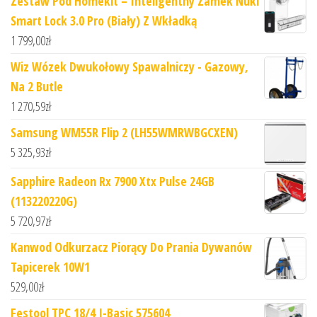
Zestaw Pod Homekit – Inteligentny Zamek Nuki
Smart Lock 3.0 Pro (Biały) Z Wkładką
1 799,00
zł
Wiz Wózek Dwukołowy Spawalniczy - Gazowy,
Na 2 Butle
1 270,59
zł
Samsung WM55R Flip 2 (LH55WMRWBGCXEN)
5 325,93
zł
Sapphire Radeon Rx 7900 Xtx Pulse 24GB
(113220220G)
5 720,97
zł
Kanwod Odkurzacz Piorący Do Prania Dywanów
Tapicerek 10W1
529,00
zł
Festool TPC 18/4 I-Basic 575604