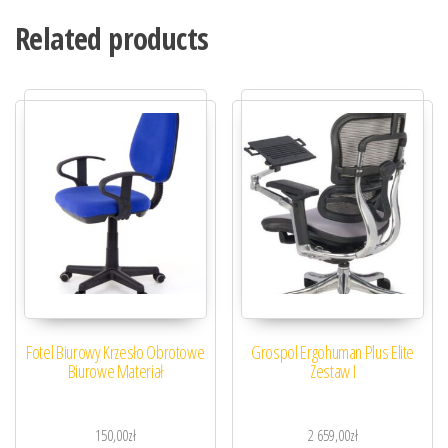
Related products
Fotel Biurowy Krzesło Obrotowe
Grospol Ergohuman Plus Elite
Biurowe Materiał
Zestaw I
150,00
zł
2 659,00
zł