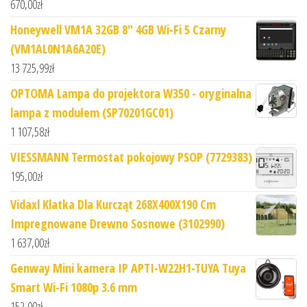
670,00
zł
Honeywell VM1A 32GB 8" 4GB Wi-Fi 5 Czarny
(VM1AL0N1A6A20E)
13 725,99
zł
OPTOMA Lampa do projektora W350 - oryginalna
lampa z modułem (SP70201GC01)
1 107,58
zł
VIESSMANN Termostat pokojowy PSOP (7729383)
195,00
zł
Vidaxl Klatka Dla Kurcząt 268X400X190 Cm
Impregnowane Drewno Sosnowe (3102990)
1 637,00
zł
Genway Mini kamera IP APTI-W22H1-TUYA Tuya
Smart Wi-Fi 1080p 3.6 mm
152,00
zł