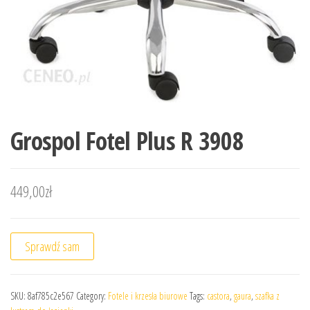
Grospol Fotel Plus R 3908
449,00
zł
Sprawdź sam
SKU:
8af785c2e567
Category:
Fotele i krzesła biurowe
Tags:
castora
,
gaura
,
szafka z