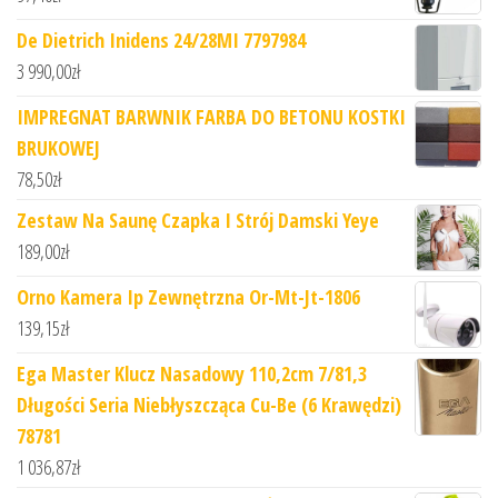
De Dietrich Inidens 24/28MI 7797984
3 990,00
zł
IMPREGNAT BARWNIK FARBA DO BETONU KOSTKI
BRUKOWEJ
78,50
zł
Zestaw Na Saunę Czapka I Strój Damski Yeye
189,00
zł
Orno Kamera Ip Zewnętrzna Or-Mt-Jt-1806
139,15
zł
Ega Master Klucz Nasadowy 110,2cm 7/81,3
Długości Seria Niebłyszcząca Cu-Be (6 Krawędzi)
78781
1 036,87
zł