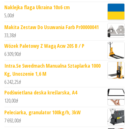
Naklejka flaga Ukraina 10x6 cm
5,00
zł
Makita Zestaw Do Usuwania Farb Pr00000041
33,38
zł
Wózek Paletowy Z Wagą Acw 20S B / P
6 309,90
zł
Intra.Se Swedmach Manualna Sztaplarka 1000
Kg, Unoszenie 1,6 M
6 242,25
zł
Podświetlana deska kreślarska, A4
120,00
zł
Peleciarka, granulator 100kg/h, 3kW
7 692,00
zł