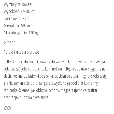
Wymiary całkowite:
Wysokość: 97-107 cm
Szerokość: 58 cm
Głębokość: 59 cm
Max obciążenie: 130 kg
Grospol
Fotele i krzesła biurowe
kafle ścienne do kuchni, zawory do wody, jak odnowic stare drzwi, jak
odstraszyć gołębie z dachu, kominek na naftę, przedłużacz, gąsiory na
dach, roślina do łazienki bez okna, oscieznica stała, magnat srebrzysty
granit, zamknięcie do drzwi garażowych, noga pod blat kuchenny,
tapicerka ścienna, jak obliczyc schody, magnat tajemnica szafiru
aranżacje, budowa niwelatora
yyyyy