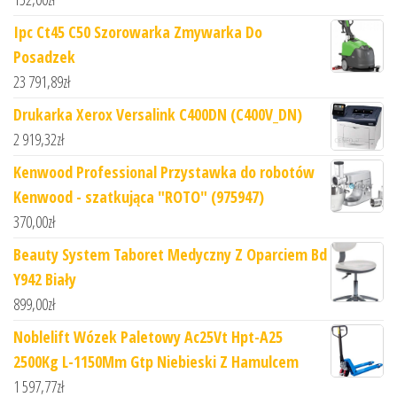
Ipc Ct45 C50 Szorowarka Zmywarka Do
Posadzek
23 791,89
zł
Drukarka Xerox Versalink C400DN (C400V_DN)
2 919,32
zł
Kenwood Professional Przystawka do robotów
Kenwood - szatkująca "ROTO" (975947)
370,00
zł
Beauty System Taboret Medyczny Z Oparciem Bd
Y942 Biały
899,00
zł
Noblelift Wózek Paletowy Ac25Vt Hpt-A25
2500Kg L-1150Mm Gtp Niebieski Z Hamulcem
1 597,77
zł