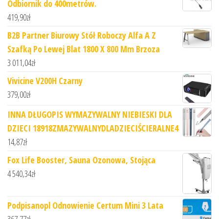
Odbiornik do 400metrów.
419,90
zł
B2B Partner Biurowy Stół Roboczy Alfa A Z
Szafką Po Lewej Blat 1800 X 800 Mm Brzoza
3 011,04
zł
Vivicine V200H Czarny
379,00
zł
INNA DŁUGOPIS WYMAZYWALNY NIEBIESKI DLA
DZIECI 18918ZMAZYWALNYDLADZIECIŚCIERALNE4
14,87
zł
Fox Life Booster, Sauna Ozonowa, Stojąca
4 540,34
zł
Podpisanopl Odnowienie Certum Mini 3 Lata