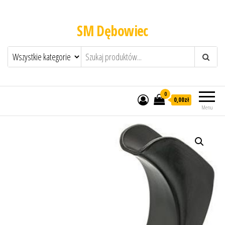
SM Dębowiec
0
0,00zł
Menu