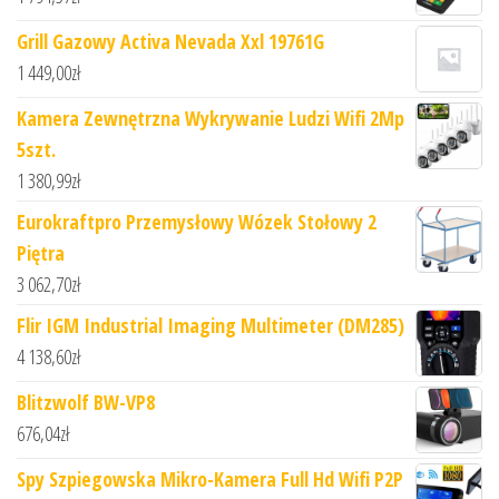
Grill Gazowy Activa Nevada Xxl 19761G
1 449,00
zł
Kamera Zewnętrzna Wykrywanie Ludzi Wifi 2Mp
5szt.
1 380,99
zł
Eurokraftpro Przemysłowy Wózek Stołowy 2
Piętra
3 062,70
zł
Flir IGM Industrial Imaging Multimeter (DM285)
4 138,60
zł
Blitzwolf BW-VP8
676,04
zł
Spy Szpiegowska Mikro-Kamera Full Hd Wifi P2P