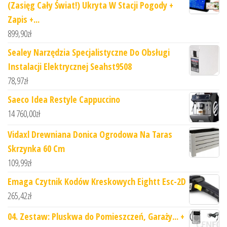
(Zasięg Cały Świat!) Ukryta W Stacji Pogody +
Zapis +...
899,90
zł
Sealey Narzędzia Specjalistyczne Do Obsługi
Instalacji Elektrycznej Seahst9508
78,97
zł
Saeco Idea Restyle Cappuccino
14 760,00
zł
Vidaxl Drewniana Donica Ogrodowa Na Taras
Skrzynka 60 Cm
109,99
zł
Emaga Czytnik Kodów Kreskowych Eightt Esc-2D
265,42
zł
04. Zestaw: Pluskwa do Pomieszczeń, Garaży... +