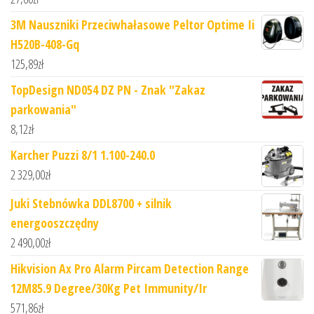
3M Nauszniki Przeciwhałasowe Peltor Optime Ii
H520B-408-Gq
125,89
zł
TopDesign ND054 DZ PN - Znak "Zakaz
parkowania"
8,12
zł
Karcher Puzzi 8/1 1.100-240.0
2 329,00
zł
Juki Stebnówka DDL8700 + silnik
energooszczędny
2 490,00
zł
Hikvision Ax Pro Alarm Pircam Detection Range
12M85.9 Degree/30Kg Pet Immunity/Ir
571,86
zł