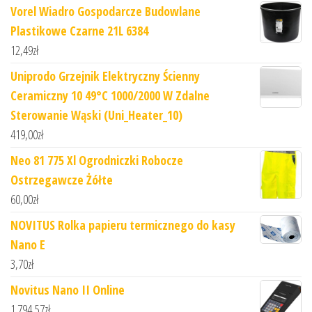
Vorel Wiadro Gospodarcze Budowlane
Plastikowe Czarne 21L 6384
12,49
zł
Uniprodo Grzejnik Elektryczny Ścienny
Ceramiczny 10 49°C 1000/2000 W Zdalne
Sterowanie Wąski (Uni_Heater_10)
419,00
zł
Neo 81 775 Xl Ogrodniczki Robocze
Ostrzegawcze Żółte
60,00
zł
NOVITUS Rolka papieru termicznego do kasy
Nano E
3,70
zł
Novitus Nano II Online
1 794,57
zł