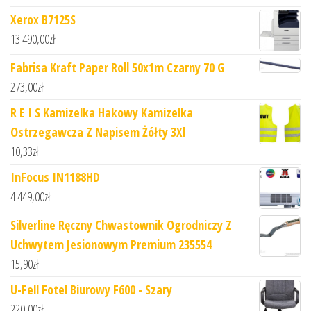
Xerox B7125S
13 490,00
zł
Fabrisa Kraft Paper Roll 50x1m Czarny 70 G
273,00
zł
R E I S Kamizelka Hakowy Kamizelka
Ostrzegawcza Z Napisem Żółty 3Xl
10,33
zł
InFocus IN1188HD
4 449,00
zł
Silverline Ręczny Chwastownik Ogrodniczy Z
Uchwytem Jesionowym Premium 235554
15,90
zł
U-Fell Fotel Biurowy F600 - Szary
220,00
zł