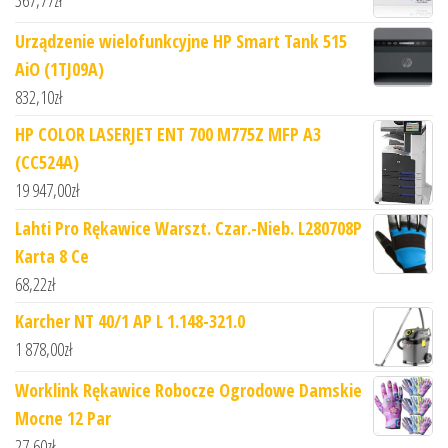
367,77
zł
Urządzenie wielofunkcyjne HP Smart Tank 515
AiO (1TJ09A)
832,10
zł
HP COLOR LASERJET ENT 700 M775Z MFP A3
(CC524A)
19 947,00
zł
Lahti Pro Rękawice Warszt. Czar.-Nieb. L280708P
Karta 8 Ce
68,22
zł
Karcher NT 40/1 AP L 1.148-321.0
1 878,00
zł
Worklink Rękawice Robocze Ogrodowe Damskie
Mocne 12 Par
27,60
zł