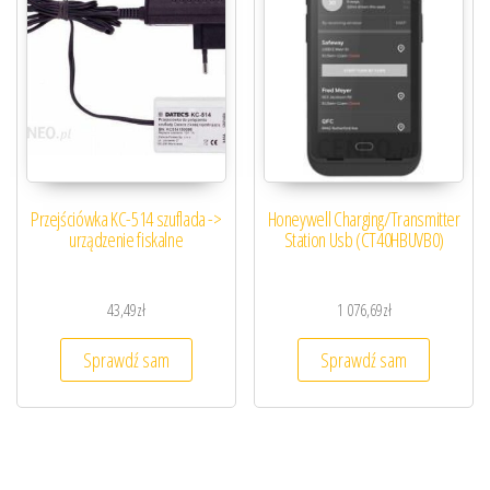
Przejściówka KC-514 szuflada ->
Honeywell Charging/Transmitter
urządzenie fiskalne
Station Usb (CT40HBUVB0)
43,49
zł
1 076,69
zł
Sprawdź sam
Sprawdź sam