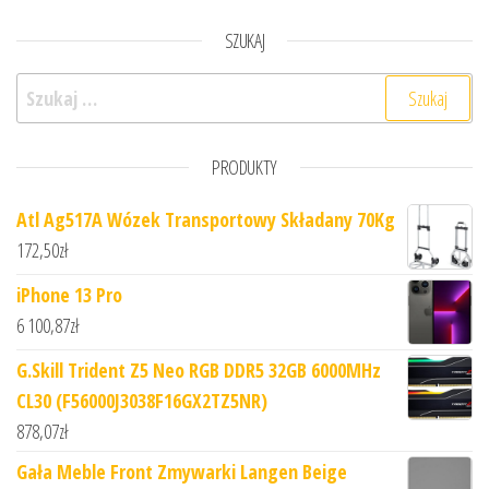
SZUKAJ
Szukaj:
PRODUKTY
Atl Ag517A Wózek Transportowy Składany 70Kg
172,50
zł
iPhone 13 Pro
6 100,87
zł
G.Skill Trident Z5 Neo RGB DDR5 32GB 6000MHz
CL30 (F56000J3038F16GX2TZ5NR)
878,07
zł
Gała Meble Front Zmywarki Langen Beige