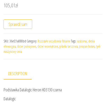
105,01
zł
Sprawdź sam
SKU:
36ef21a088bd
Category:
Pozostałe urządzenia fiskalne
Tags:
castorma
,
deska
elewacyjna
,
drzwi pokojowe
,
drzwi wewnętrzne
,
pilarka tarczowa
,
propan butan
,
tynk
maszynowy cena
DESCRIPTION
Podstawka Datalogic Heron HD3130 czarna
Datalogic