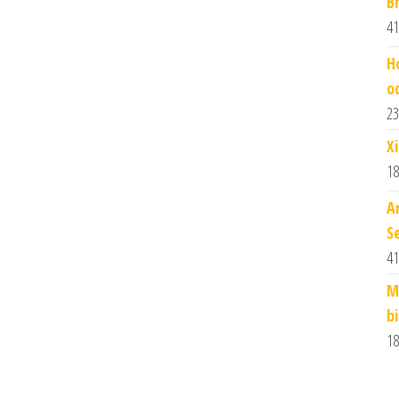
B
41
H
o
23
X
18
A
S
41
M
b
18