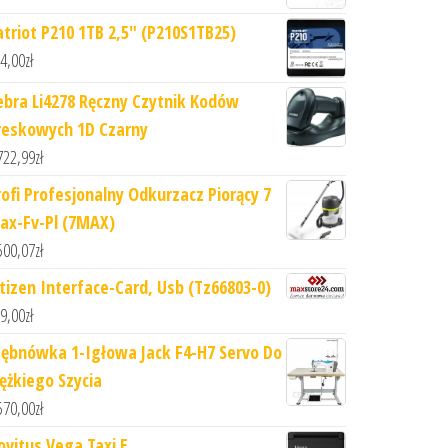
atriot P210 1TB 2,5" (P210S1TB25)
4,00
zł
ebra Li4278 Ręczny Czytnik Kodów
reskowych 1D Czarny
722,99
zł
rofi Profesjonalny Odkurzacz Piorący 7
ax-Fv-Pl (7MAX)
500,07
zł
itizen Interface-Card, Usb (Tz66803-0)
9,00
zł
tębnówka 1-Igłowa Jack F4-H7 Servo Do
iężkiego Szycia
570,00
zł
ovitus Vega Taxi E