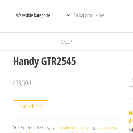
SKLEP
Handy GTR2545
Sz
438,90
zł
Sprawdź sam
N
8
SKU:
35a67c2b67c2
Category:
Rozdrabniarki do gałęzi
Tags:
butla gazowa
,
84