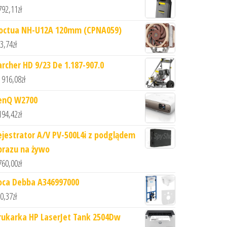
792,11
zł
octua NH-U12A 120mm (CPNA059)
3,74
zł
archer HD 9/23 De 1.187-907.0
 916,08
zł
enQ W2700
194,42
zł
ejestrator A/V PV-500L4i z podglądem
brazu na żywo
760,00
zł
oca Debba A346997000
0,37
zł
rukarka HP LaserJet Tank 2504Dw