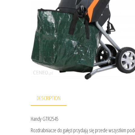
DESCRIPTION
Handy GTR2545
Rozdrabniacze do gałęzi przydają się przede wszystkim pod