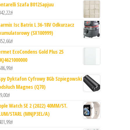
ontarelli Szafa B012Sapjuu
342,22
zł
tarmix Isc Batrix L 36-18V Odkurzacz
kumulatorowy (SX100999)
352,66
zł
ermet EcoCondens Gold Plus 25
KJ4621000000
586,99
zł
spy Dyktafon Cyfrowy 8Gb Szpiegowski
odsłuch Magnes (Q70)
9,00
zł
pple Watch SE 2 (2022) 40MM/ST.
LUM/STARL (MNJP3EL/A)
401,99
zł