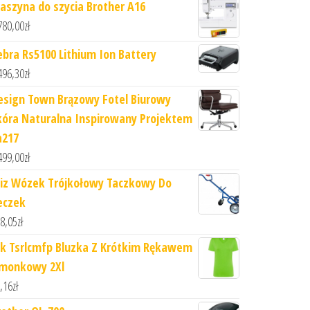
aszyna do szycia Brother A16
780,00
zł
ebra Rs5100 Lithium Ion Battery
496,30
zł
esign Town Brązowy Fotel Biurowy
kóra Naturalna Inspirowany Projektem
a217
499,00
zł
iz Wózek Trójkołowy Taczkowy Do
eczek
8,05
zł
hk Tsrlcmfp Bluzka Z Krótkim Rękawem
imonkowy 2Xl
,16
zł