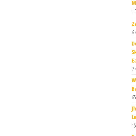
M
1 
Z
6 
D
S
E
2 
W
B
65
J
L
15