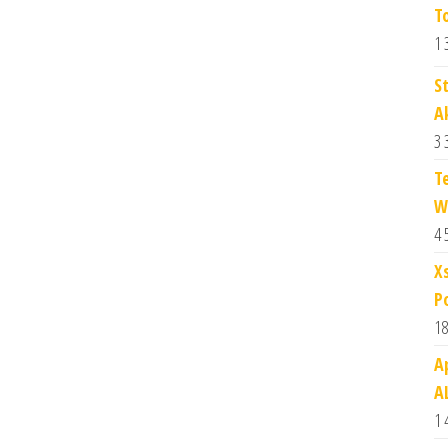
T
1 
S
A
3 
T
W
4 
X
P
18
A
A
1 