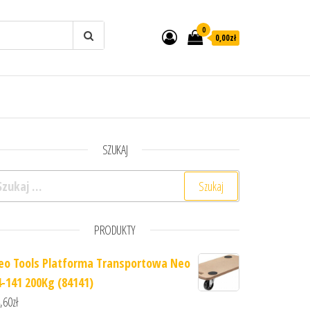
0
0,00zł
SZUKAJ
ukaj:
PRODUKTY
eo Tools Platforma Transportowa Neo
4-141 200Kg (84141)
,60
zł