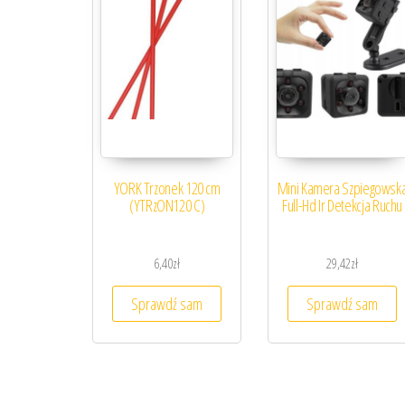
YORK Trzonek 120 cm
Mini Kamera Szpiegowsk
(YTRzON120 C)
Full-Hd Ir Detekcja Ruchu
6,40
zł
29,42
zł
Sprawdź sam
Sprawdź sam