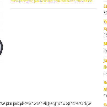
panele podłogowe
,
plyta karton gips
,
płytki chodnikowe
,
propan butan
E
39
Y
K
1 
M
35
J
H
97
H
A
1 
czas prac porządkowych oraz pielęgnacyjnych w ogrodzie takich jak
K