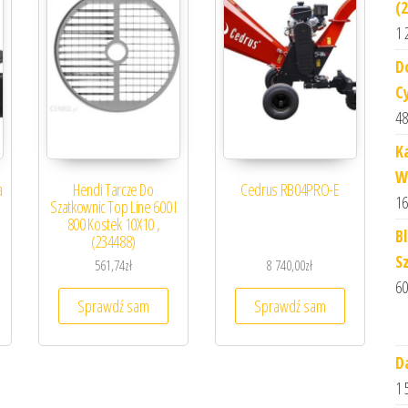
(
1 
D
C
48
K
WV
a
Hendi Tarcze Do
Cedrus RB04PRO-E
16
Szatkownic Top Line 600 I
800 Kostek 10X10 ,
B
(234488)
S
561,74
zł
8 740,00
zł
60
Sprawdź sam
Sprawdź sam
D
1 