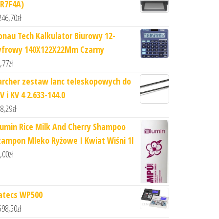
2R7F4A)
246,70
zł
onau Tech Kalkulator Biurowy 12-
yfrowy 140X122X22Mm Czarny
,77
zł
archer zestaw lanc teleskopowych do
 i KV 4 2.633-144.0
8,29
zł
lumin Rice Milk And Cherry Shampoo
zampon Mleko Ryżowe I Kwiat Wiśni 1l
,00
zł
atecs WP500
598,50
zł