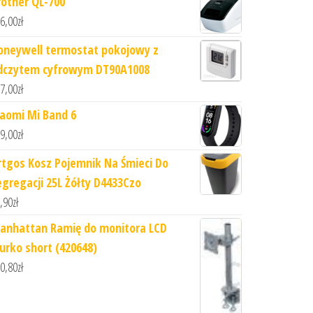
rother QL-700
6,00
zł
oneywell termostat pokojowy z
dczytem cyfrowym DT90A1008
7,00
zł
iaomi Mi Band 6
9,00
zł
rtgos Kosz Pojemnik Na Śmieci Do
egregacji 25L Żółty D4433Czo
,90
zł
anhattan Ramię do monitora LCD
iurko short (420648)
0,80
zł