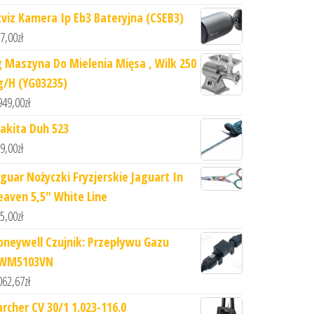
zviz Kamera Ip Eb3 Bateryjna (CSEB3)
7,00
zł
g Maszyna Do Mielenia Mięsa , Wilk 250
g/H (YG03235)
949,00
zł
akita Duh 523
9,00
zł
aguar Nożyczki Fryzjerskie Jaguart In
eaven 5,5" White Line
5,00
zł
oneywell Czujnik: Przepływu Gazu
WM5103VN
062,67
zł
archer CV 30/1 1.023-116.0