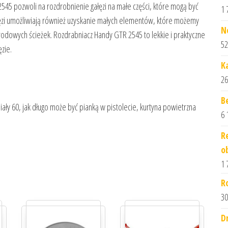
545 pozwoli na rozdrobnienie gałęzi na małe części, które mogą być
1 
łęzi umożliwiają również uzyskanie małych elementów, które możemy
N
odowych ścieżek. Rozdrabniacz Handy GTR 2545 to lekkie i praktyczne
52
zie.
K
26
B
ły 60, jak długo może być pianką w pistolecie, kurtyna powietrzna
6 
R
o
1 
R
30
D