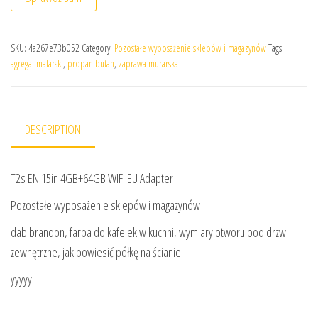
SKU:
4a267e73b052
Category:
Pozostałe wyposażenie sklepów i magazynów
Tags:
agregat malarski
,
propan butan
,
zaprawa murarska
DESCRIPTION
T2s EN 15in 4GB+64GB WIFI EU Adapter
Pozostałe wyposażenie sklepów i magazynów
dab brandon, farba do kafelek w kuchni, wymiary otworu pod drzwi
zewnętrzne, jak powiesić półkę na ścianie
yyyyy