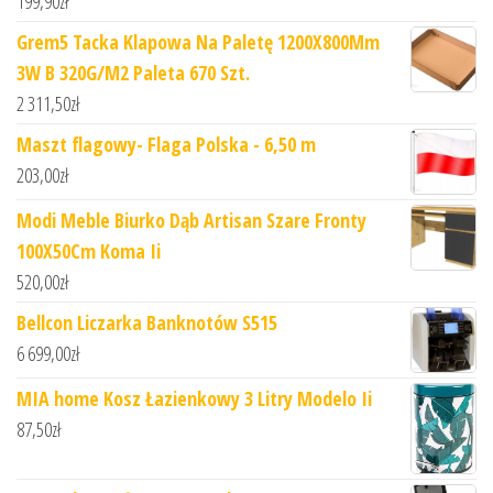
199,90
zł
Grem5 Tacka Klapowa Na Paletę 1200X800Mm
3W B 320G/M2 Paleta 670 Szt.
2 311,50
zł
Maszt flagowy- Flaga Polska - 6,50 m
203,00
zł
Modi Meble Biurko Dąb Artisan Szare Fronty
100X50Cm Koma Ii
520,00
zł
Bellcon Liczarka Banknotów S515
6 699,00
zł
MIA home Kosz Łazienkowy 3 Litry Modelo Ii
87,50
zł