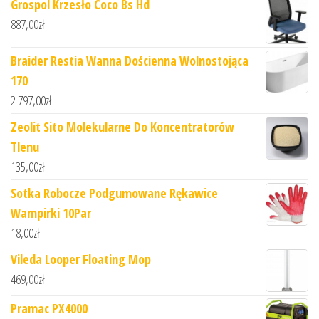
Grospol Krzesło Coco Bs Hd
887,00
zł
Braider Restia Wanna Dościenna Wolnostojąca
170
2 797,00
zł
Zeolit Sito Molekularne Do Koncentratorów
Tlenu
135,00
zł
Sotka Robocze Podgumowane Rękawice
Wampirki 10Par
18,00
zł
Vileda Looper Floating Mop
469,00
zł
Pramac PX4000