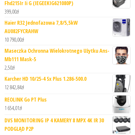
Fhd215Ir Ii G (IEGEEKIG621080P)
399,00
zł
Haier R32 Jednofazowa 7,8/5,5kW
AU082FYCRAHW
10 790,00
zł
Maseczka Ochronna Wielokrotnego Użytku Ans-
Mb111 Mask-5
2,50
zł
Karcher HD 10/25-4 Sx Plus 1.286-500.0
12 842,84
zł
REOLINK Go PT Plus
1 654,01
zł
DVS MONITORING IP 4 KAMERY 8 MPX 4K IR 30
PODGLĄD P2P