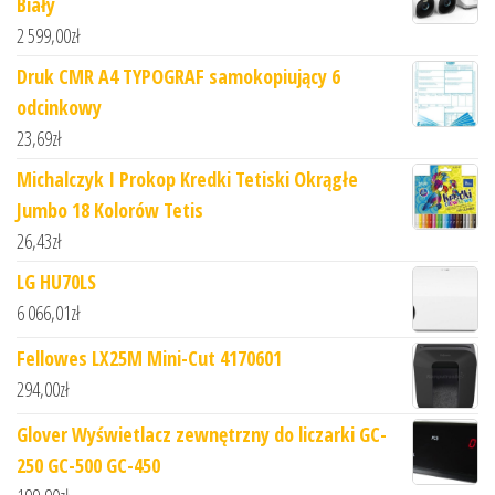
Biały
2 599,00
zł
Druk CMR A4 TYPOGRAF samokopiujący 6
odcinkowy
23,69
zł
Michalczyk I Prokop Kredki Tetiski Okrągłe
Jumbo 18 Kolorów Tetis
26,43
zł
LG HU70LS
6 066,01
zł
Fellowes LX25M Mini-Cut 4170601
294,00
zł
Glover Wyświetlacz zewnętrzny do liczarki GC-
250 GC-500 GC-450