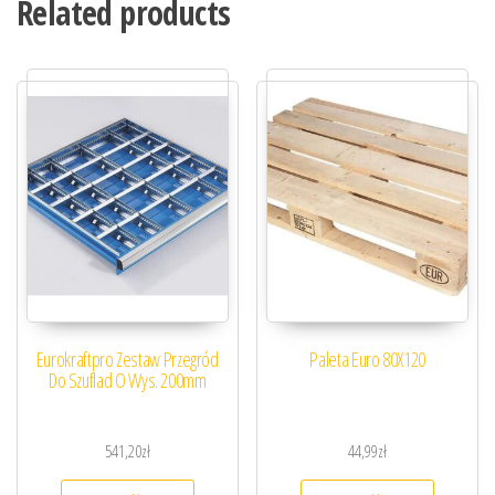
Related products
Eurokraftpro Zestaw Przegród
Paleta Euro 80X120
Do Szuflad O Wys. 200mm
541,20
zł
44,99
zł