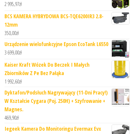
2 995,97
zł
BCS KAMERA HYBRYDOWA BCS-TQE6200IR3 2.8-
12mm
350,00
zł
Urządzenie wielofunkcyjne Epson EcoTank L6550
3 699,00
zł
Kaiser Kraft Wózek Do Beczek I Małych
Zbiorników Z Pe Bez Pałąka
1 992,60
zł
Dyktafon/Podsłuch Nagrywający (11-Dni Pracy!)
W Kształcie Cygara (Poj. 250H) + Szyfrowanie +
Magnes.
469,90
zł
Iegeek Kamera Do Monitoringu Evermax Evx