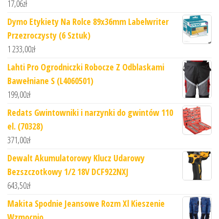
17,06
zł
Dymo Etykiety Na Rolce 89x36mm Labelwriter
Przezroczysty (6 Sztuk)
1 233,00
zł
Lahti Pro Ogrodniczki Robocze Z Odblaskami
Bawełniane S (L4060501)
199,00
zł
Redats Gwintowniki i narzynki do gwintów 110
el. (70328)
371,00
zł
Dewalt Akumulatorowy Klucz Udarowy
Bezszczotkowy 1/2 18V DCF922NXJ
643,50
zł
Makita Spodnie Jeansowe Rozm Xl Kieszenie
Wzmocnio