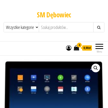
SM Dębowiec
0
0,00zł
Menu