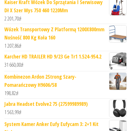
Kaiser Kraft Wózek Do Sprzątania I Serwisowy
Dł X Szer Wys 750 460 1220Mm
2 201,70
zł
Wózek Transportowy Z Platformą 1200X800mm
Nośność 800 Kg Koła 160
1 207,86
zł
Karcher HD TRAILER HD 9/23 Ge Tr1 1.524-954.2
31 660,00
zł
Kombinezon Ardon 2Strong Szary-
Pomarańczowy H9606/58
198,82
zł
Jabra Headset Evolve2 75 (27599989989)
1 563,99
zł
System Kamer Anker Eufy Eufycam 3: 2+1 Kit