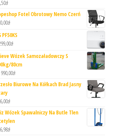
,50
zł
opeshop Fotel Obrotowy Nemo Czerń
0,00
zł
G PF50KS
299,00
zł
ieve Wózek Samozaładowczy S
00kg/80cm
 990,00
zł
rzesło Biurowe Na Kółkach Brad Jasny
zary
6,00
zł
iz Wózek Spawalniczy Na Butle Tlen
cetylen
6,98
zł