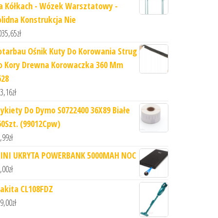
a Kółkach - Wózek Warsztatowy -
olidna Konstrukcja Nie
035,65
zł
otarbau Ośnik Kuty Do Korowania Strug
o Kory Drewna Korowaczka 360 Mm
628
3,16
zł
tykiety Do Dymo S0722400 36X89 Białe
60Szt. (99012Cpw)
,99
zł
INI UKRYTA POWERBANK 5000MAH NOC
,00
zł
akita CL108FDZ
9,00
zł