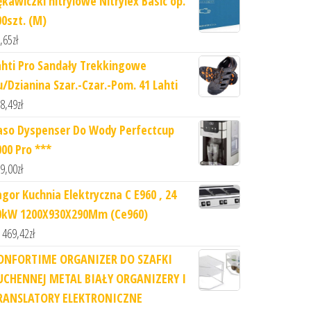
ękawiczki nitrylowe Nitrylex Basic op.
00szt. (M)
,65
zł
ahti Pro Sandały Trekkingowe
u/Dzianina Szar.-Czar.-Pom. 41 Lahti
8,49
zł
aso Dyspenser Do Wody Perfectcup
000 Pro ***
9,00
zł
agor Kuchnia Elektryczna C E960 , 24
0kW 1200X930X290Mm (Ce960)
 469,42
zł
ONFORTIME ORGANIZER DO SZAFKI
UCHENNEJ METAL BIAŁY ORGANIZERY I
RANSLATORY ELEKTRONICZNE