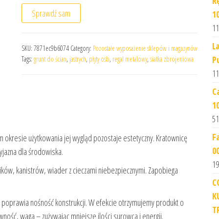
R
Sprawdź sam
1
11
L
SKU:
7871ec9b6074
Category:
Pozostałe wyposażenie sklepów i magazynów
P
Tags:
grunt do ścian
,
jastrych
,
płyty osb
,
regal metalowy
,
siatka zbrojeniowa
11
C
1
51
F
im okresie użytkowania jej wygląd pozostaje estetyczny. Kratownicę
0
zyjazna dla środowiska.
19
ków, kanistrów, wiader z cieczami niebezpiecznymi. Zapobiega
C
K
oprawia nośność konstrukcji. W efekcie otrzymujemy produkt o
T
ność, waga – zużywając mniejsze ilości surowca i energii.