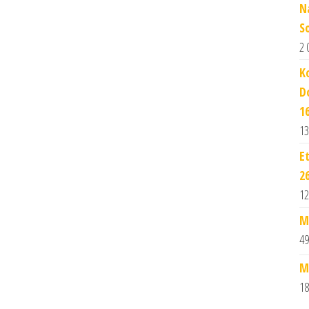
N
S
2 
K
D
1
13
E
2
12
M
49
M
18