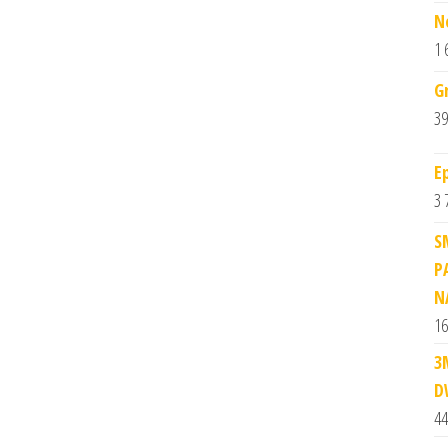
N
1 
G
39
E
3 
S
P
N
16
3
D
44