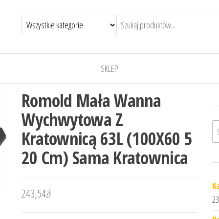
SKLEP
Romold Mała Wanna
Wychwytowa Z
Sz
Kratownicą 63L (100X60 5
20 Cm) Sama Kratownica
K
243,54
zł
23