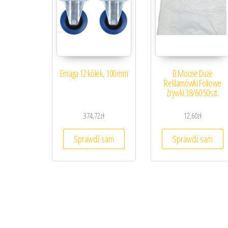
Emaga 12 kółek, 100 mm
B.Mocne Duże
Reklamówki Foliowe
Zrywki 38/60 50szt.
374,72
zł
12,60
zł
Sprawdź sam
Sprawdź sam