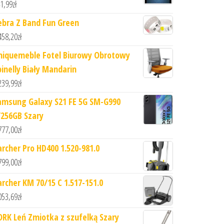
1,99
zł
ebra Z Band Fun Green
458,20
zł
niquemeble Fotel Biurowy Obrotowy
pinelly Biały Mandarin
239,99
zł
amsung Galaxy S21 FE 5G SM-G990
/256GB Szary
777,00
zł
archer Pro HD400 1.520-981.0
799,00
zł
archer KM 70/15 C 1.517-151.0
053,69
zł
ORK Leń Zmiotka z szufelką Szary