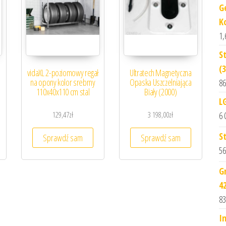
G
K
1,
S
(
vidaXL 2-poziomowy regał
Ultratech Magnetyczna
na opony kolor srebrny
Opaska Uszczelniająca
86
110x40x110 cm stal
Biały (2000)
L
6 
129,47
zł
3 198,00
zł
S
Sprawdź sam
Sprawdź sam
56
G
4
83
I