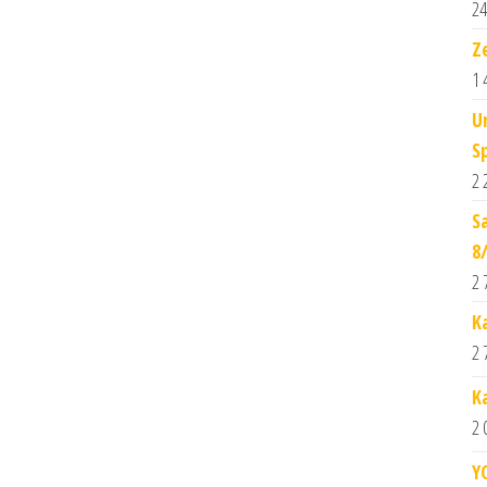
24
Z
1 
U
S
2 
S
8
2 
K
2 
K
2 
Y