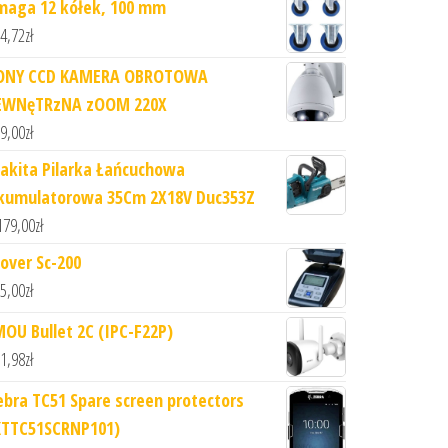
maga 12 kółek, 100 mm
4,72
zł
ONY CCD KAMERA OBROTOWA
EWNęTRzNA zOOM 220X
9,00
zł
akita Pilarka Łańcuchowa
kumulatorowa 35Cm 2X18V Duc353Z
179,00
zł
lover Sc-200
5,00
zł
MOU Bullet 2C (IPC-F22P)
1,98
zł
ebra TC51 Spare screen protectors
KTTC51SCRNP101)