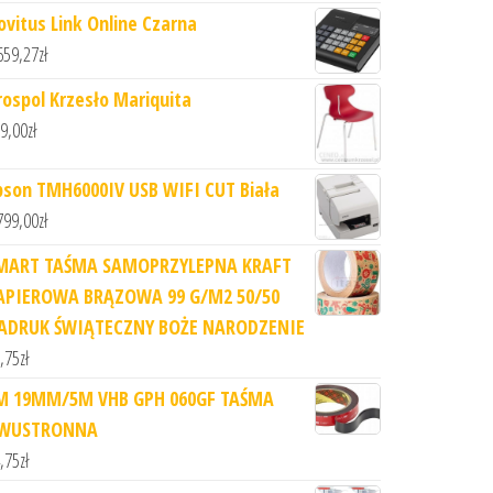
ovitus Link Online Czarna
659,27
zł
rospol Krzesło Mariquita
9,00
zł
pson TMH6000IV USB WIFI CUT Biała
799,00
zł
MART TAŚMA SAMOPRZYLEPNA KRAFT
APIEROWA BRĄZOWA 99 G/M2 50/50
ADRUK ŚWIĄTECZNY BOŻE NARODZENIE
,75
zł
M 19MM/5M VHB GPH 060GF TAŚMA
WUSTRONNA
,75
zł