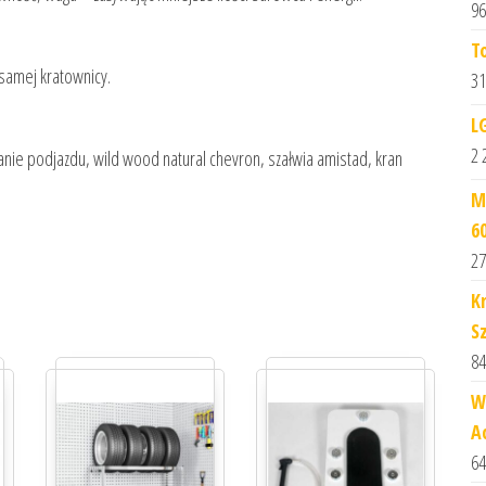
96
T
 samej kratownicy.
31
L
2 
wanie podjazdu, wild wood natural chevron, szałwia amistad, kran
M
6
27
K
S
84
W
A
64