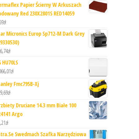
ermaflex Papier Ścierny W Arkuszach
odowany Red 230X2801S RED14059
69
zł
tar Micronics Europ Sp712-M Dark Grey
39330530)
6,74
zł
G HU70LS
066,01
zł
tanley Fmc795B-Xj
9,69
zł
rzbiety Druciane 14.3 mm Białe 100
24141 Argo
,21
zł
ntra.Se Swedmach Szafka Narzędziowa