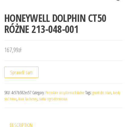
HONEYWELL DOLPHIN CT50
RÓŻNE 213-048-001
167,99
zł
Sprawdź sam
SKU:
4c57b582ec57
Category:
Pozostałe urządzenia fiskalne
Tags:
grunt do ścian
,
kiedy
siać trawę
,
kran kuchenny
,
siatka ogrodzeniowa
DESCRIPTION