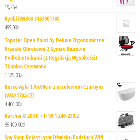
19,26
zł
Ryobi RWB03 5133001780
499,00
zł
Topstar Open Point Sy Deluxe Ergonomiczne
Krzesło Obrotowe Z Syncro Biurowe
Podłokietnikami (Z Regulacją Wysokości)
Tkanina Czerwone
1 125,03
zł
Besco Ayla 170x80cm z przelewem Czarnym
(WAS170ACZ)
4 400,00
zł
Karcher B 200 R + D 90 1.246-230.2
69 100,00
zł
Spy Shop Rejestrator Dźwięku Podsłuch Wifi