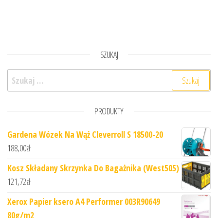
SZUKAJ
Szukaj:
PRODUKTY
Gardena Wózek Na Wąż Cleverroll S 18500-20
188,00
zł
Kosz Składany Skrzynka Do Bagażnika (West505)
121,72
zł
Xerox Papier ksero A4 Performer 003R90649
80g/m2