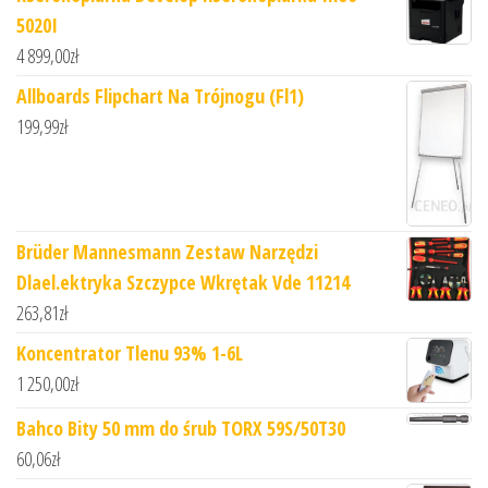
5020I
4 899,00
zł
Allboards Flipchart Na Trójnogu (Fl1)
199,99
zł
Brüder Mannesmann Zestaw Narzędzi
Dlael.ektryka Szczypce Wkrętak Vde 11214
263,81
zł
Koncentrator Tlenu 93% 1-6L
1 250,00
zł
Bahco Bity 50 mm do śrub TORX 59S/50T30
60,06
zł