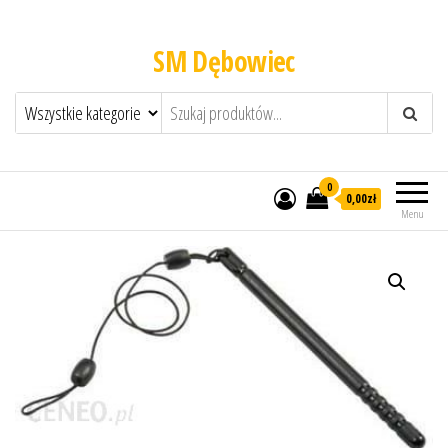
SM Dębowiec
0
0,00zł
Menu