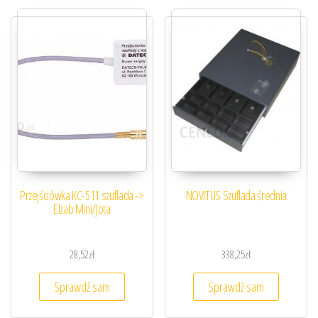
Przejściówka KC-511 szuflada ->
NOVITUS Szuflada średnia
Elzab Mini/Jota
28,52
zł
338,25
zł
Sprawdź sam
Sprawdź sam