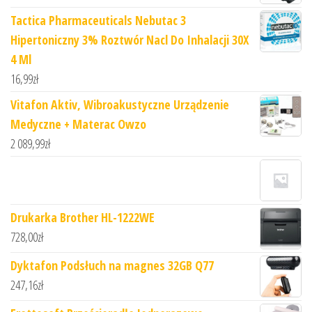
Tactica Pharmaceuticals Nebutac 3
Hipertoniczny 3% Roztwór Nacl Do Inhalacji 30X
4 Ml
16,99
zł
Vitafon Aktiv, Wibroakustyczne Urządzenie
Medyczne + Materac Owzo
2 089,99
zł
Drukarka Brother HL-1222WE
728,00
zł
Dyktafon Podsłuch na magnes 32GB Q77
247,16
zł