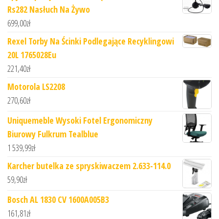
Rs282 Nasłuch Na Żywo
699,00
zł
Rexel Torby Na Ścinki Podlegające Recyklingowi
20L 1765028Eu
221,40
zł
Motorola LS2208
270,60
zł
Uniquemeble Wysoki Fotel Ergonomiczny
Biurowy Fulkrum Tealblue
1 539,99
zł
Karcher butelka ze spryskiwaczem 2.633-114.0
59,90
zł
Bosch AL 1830 CV 1600A005B3
161,81
zł