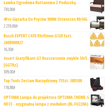
Ławka Ogrodowa Rattanowa Z Poduszką
730,00
zł
4Pro Giętarka Do Prętów 900W Ottensten Rb16G
2 239,00
zł
Bosch EXPERT C470 93x93mm G120 5szt.
2608900827
16,30
zł
Insert Gratyfikant GT Rozszerzenie zwykłe 50/5
[GGTRz]
309,00
zł
Top Tools Zestaw Narzędziowy 73Szt. 38D500
118,88
zł
OPTOMA Lampa do projektora OPTOMA THEME-S
HD72 - oryginalna lampa z modułem (BL-FU220A)