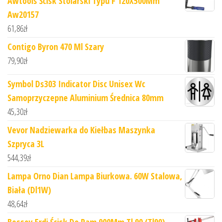
Awtools Ścisk Stolarski Typu F 120X500Mm
Aw20157
61,86
zł
Contigo Byron 470 Ml Szary
79,90
zł
Symbol Ds303 Indicator Disc Unisex Wc
Samoprzyczepne Aluminium Średnica 80mm
45,30
zł
Vevor Nadziewarka do Kiełbas Maszynka
Szpryca 3L
544,39
zł
Lampa Orno Dian Lampa Biurkowa. 60W Stalowa,
Biała (Dl1W)
48,64
zł
Bessey Erdi Ścisk Do Ram 900Mm Tl 90 (Tl90)