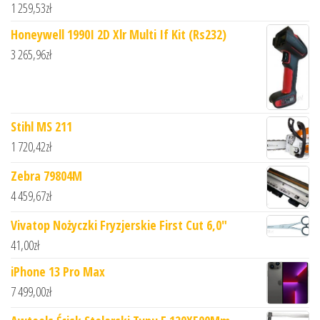
1 259,53
zł
Honeywell 1990I 2D Xlr Multi If Kit (Rs232)
3 265,96
zł
Stihl MS 211
1 720,42
zł
Zebra 79804M
4 459,67
zł
Vivatop Nożyczki Fryzjerskie First Cut 6,0"
41,00
zł
iPhone 13 Pro Max
7 499,00
zł