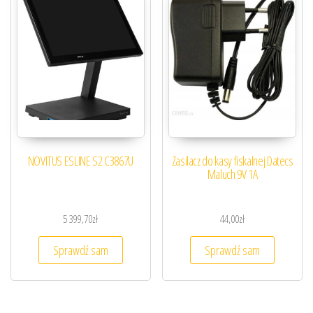
NOVITUS ESLINE S2 C3867U
Zasilacz do kasy fiskalnej Datecs
Maluch 9V 1A
5 399,70
zł
44,00
zł
Sprawdź sam
Sprawdź sam