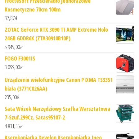
Frottesoft Prześcieradło Jednorazowe
Kosmetyczne 70cm 100m
37,87
zł
ZOTAC GeForce RTX 3090 TI AMP Extreme Holo
24GB GDDR6X (ZTA30910B10P)
5 949,00
zł
FOGO F3001IS
3 099,00
zł
Urządzenie wielofunkcyjne Canon PIXMA TS3351
biała (3771C026AA)
235,00
zł
Sata Wózek Narzędziowy Szafka Warsztatowa
7-Szuf.299Cz. Satas95107-2
4 831,55
zł
Kserokopiarka Develop Kserokopiarka Ineo