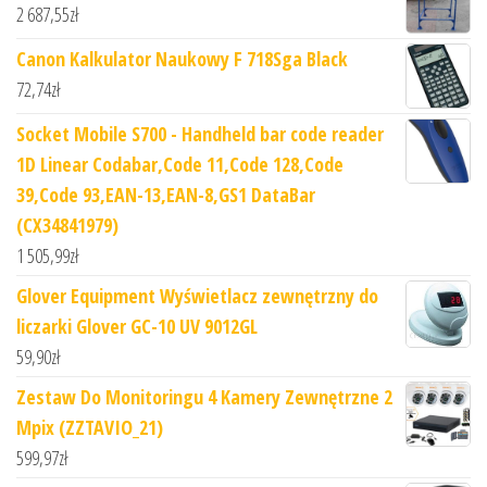
2 687,55
zł
Canon Kalkulator Naukowy F 718Sga Black
72,74
zł
Socket Mobile S700 - Handheld bar code reader
1D Linear Codabar,Code 11,Code 128,Code
39,Code 93,EAN-13,EAN-8,GS1 DataBar
(CX34841979)
1 505,99
zł
Glover Equipment Wyświetlacz zewnętrzny do
liczarki Glover GC-10 UV 9012GL
59,90
zł
Zestaw Do Monitoringu 4 Kamery Zewnętrzne 2
Mpix (ZZTAVIO_21)
599,97
zł