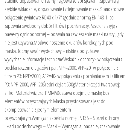
stabilne dopasowanie.Taśmy nagłowia ze sprzączkami zapewniają
szybkie wkładanie, dopasowanie i zdejmowanie maski.Standardowe
połączenie gwintowe RD40 x 1/7” zgodnie z normą EN 148-1, co
zapewnia swobodny dobór filtrów i pochłaniaczy.Pasek na szyję z
bawełny ognioodpornej – pozwala na zawieszenie maski na szyi, gdy
nie jest używana.Możliwe noszenie okularów korekcyjnych pod
maską.Boczny zawór wydechowy – niskie opory, łatwe
wydychanie.Informacje techniczneWskaźnik ochrony:- w połączeniu z
pochłaniaczem dla gazów i par: NPF=2000, AFP=20- w połączeniu z
filtrem P3: NPF=2000, AFP=40- w połączeniu z pochłaniaczem i z filtrem
P3: NPF=2000, AFP=20Średni ciężar: 530gMateriał części twarzowej:
silikonMateriał wizjera: PMMADostawa obejmuje maskę bez
elementów oczyszczających.Maska przystosowana jest do
skompletowania z jednym elementem
oczyszczającym.Wymaganiaspełnia normę EN136 – Sprzęt ochrony
układu oddechowego – Maski – Wymagania, badanie, znakowanie