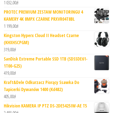
1 032,00
zł
PROTEC PREMIUM ZESTAW MONITORINGU 4
KAMERY 4K 8MPX CZARNE PRXVR04T8BL
1 199,00
zł
Kingston Hyperx Cloud II Headset Czarne
(KHXHSCPGM)
319,00
zł
SanDisk Extreme Portable SSD 1TB (SDSSDE61-
1T00-G25)
419,00
zł
Kraft&Dele Odkurzacz Piorący Ssawka Do
Tapicerki Dywanów 1400 (Kd482)
405,00
zł
Hikvision KAMERA IP PTZ DS-2DE5425IW-AE T5
2 483,00
zł