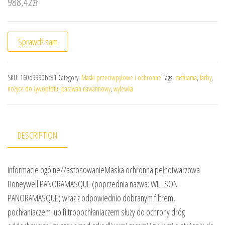
988,42
zł
Sprawdź sam
SKU:
160d9990bc81
Category:
Maski przeciwpyłowe i ochronne
Tags:
castirama
,
farby
,
nożyce do żywopłotu
,
parawan nawannowy
,
wylewka
DESCRIPTION
Informacje ogólne/ZastosowanieMaska ochronna pełnotwarzowa
Honeywell PANORAMASQUE (poprzednia nazwa: WILLSON
PANORAMASQUE) wraz z odpowiednio dobranym filtrem,
pochłaniaczem lub filtropochłaniaczem służy do ochrony dróg