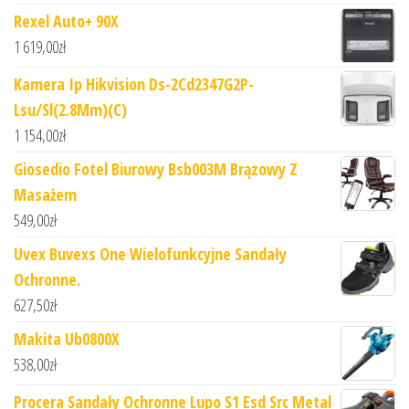
Rexel Auto+ 90X
1 619,00
zł
Kamera Ip Hikvision Ds-2Cd2347G2P-
Lsu/Sl(2.8Mm)(C)
1 154,00
zł
Giosedio Fotel Biurowy Bsb003M Brązowy Z
Masażem
549,00
zł
Uvex Buvexs One Wielofunkcyjne Sandały
Ochronne.
627,50
zł
Makita Ub0800X
538,00
zł
Procera Sandały Ochronne Lupo S1 Esd Src Metal