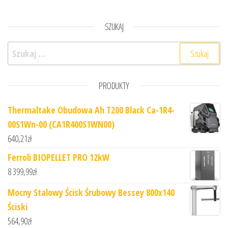
SZUKAJ
Szukaj:
PRODUKTY
Thermaltake Obudowa Ah T200 Black Ca-1R4-
00S1Wn-00 (CA1R400S1WN00)
640,21
zł
Ferroli BIOPELLET PRO 12kW
8 399,99
zł
Mocny Stalowy Ścisk Śrubowy Bessey 800x140
Ściski
564,90
zł