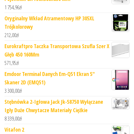
1 754,96
zł
Oryginalny Wkład Atramentowy HP 305XL
Trójkolorowy
212,00
zł
Eurokraftpro Taczka Transportowa Szufla Szer X
Głęb 450 160Mm
571,95
zł
Emdoor Terminal Danych Em-Q51 Ekran 5"
Skaner 2D (EMQ51)
3 300,00
zł
Stębnówka 2-Igłowa Jack Jk-58750 Wyłączane
Igły Duże Chwytacze Materiały Ciężkie
8 339,00
zł
Vitafon 2