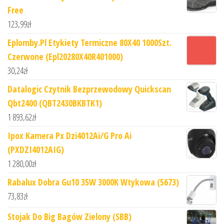
Free
123,99
zł
Eplomby.Pl Etykiety Termiczne 80X40 1000Szt.
Czerwone (Epl20280X40R401000)
30,24
zł
Datalogic Czytnik Bezprzewodowy Quickscan
Qbt2400 (QBT2430BKBTK1)
1 893,62
zł
Ipox Kamera Px Dzi4012Ai/G Pro Ai
(PXDZI4012AIG)
1 280,00
zł
Rabalux Dobra Gu10 35W 3000K Wtykowa (5673)
73,83
zł
Stojak Do Big Bagów Zielony (SBB)