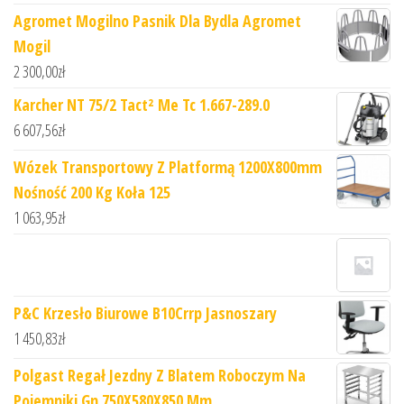
Agromet Mogilno Pasnik Dla Bydla Agromet
Mogil
2 300,00
zł
Karcher NT 75/2 Tact² Me Tc 1.667-289.0
6 607,56
zł
Wózek Transportowy Z Platformą 1200X800mm
Nośność 200 Kg Koła 125
1 063,95
zł
P&C Krzesło Biurowe B10Crrp Jasnoszary
1 450,83
zł
Polgast Regał Jezdny Z Blatem Roboczym Na
Pojemniki Gn 750X580X850 Mm