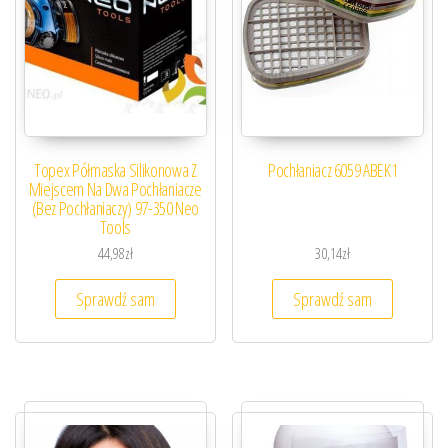
Topex Półmaska Silikonowa Z
Pochłaniacz 6059 ABEK1
Miejscem Na Dwa Pochłaniacze
(Bez Pochłaniaczy) 97-350 Neo
Tools
44,98
zł
30,14
zł
Sprawdź sam
Sprawdź sam