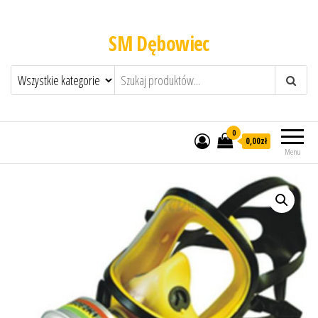
SM Dębowiec
0
0,00zł
Menu