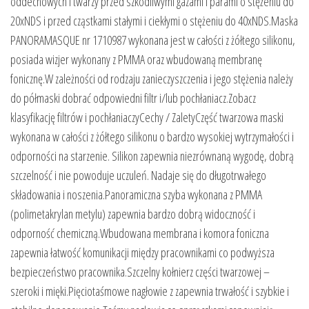
oddechowych i twarzy przed szkodliwymi gazami i parami o stężeniu do
20xNDS i przed cząstkami stałymi i ciekłymi o stężeniu do 40xNDS.Maska
PANORAMASQUE nr 1710987 wykonana jest w całości z żółtego silikonu,
posiada wizjer wykonany z PMMA oraz wbudowaną membranę
fonicznę.W zależności od rodzaju zanieczyszczenia i jego stężenia należy
do półmaski dobrać odpowiedni filtr i/lub pochłaniacz.Zobacz
klasyfikację filtrów i pochłaniaczyCechy / ZaletyCzęść twarzowa maski
wykonana w całości z żółtego silikonu o bardzo wysokiej wytrzymałości i
odporności na starzenie. Silikon zapewnia niezrównaną wygodę, dobrą
szczelność i nie powoduje uczuleń. Nadaje się do długotrwałego
składowania i noszenia.Panoramiczna szyba wykonana z PMMA
(polimetakrylan metylu) zapewnia bardzo dobrą widoczność i
odporność chemiczną.Wbudowana membrana i komora foniczna
zapewnia łatwość komunikacji między pracownikami co podwyższa
bezpieczeństwo pracownika.Szczelny kołnierz części twarzowej –
szeroki i mięki.Pięciotaśmowe nagłowie z zapewnia trwałość i szybkie i