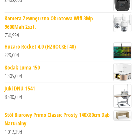
Kamera Zewnętrzna Obrotowa Wifi 3Mp
9600Mah 2szt.
750,99
zł
Huzaro Rocket 4.0 (HZROCKET40)
229,00
zł
Kodak Luma 150
1 305,00
zł
Juki DNU-1541
8 590,00
zł
Stół Biurowy Primo Classic Prosty 140X80cm Dąb
Naturalny
1 012,29
zł