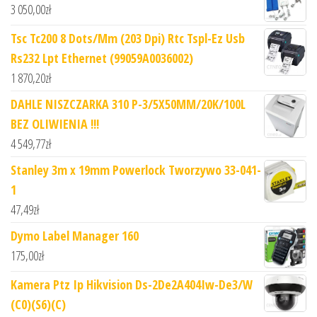
3 050,00
zł
Tsc Tc200 8 Dots/Mm (203 Dpi) Rtc Tspl-Ez Usb
Rs232 Lpt Ethernet (99059A0036002)
1 870,20
zł
DAHLE NISZCZARKA 310 P-3/5X50MM/20K/100L
BEZ OLIWIENIA !!!
4 549,77
zł
Stanley 3m x 19mm Powerlock Tworzywo 33-041-
1
47,49
zł
Dymo Label Manager 160
175,00
zł
Kamera Ptz Ip Hikvision Ds-2De2A404Iw-De3/W
(C0)(S6)(C)