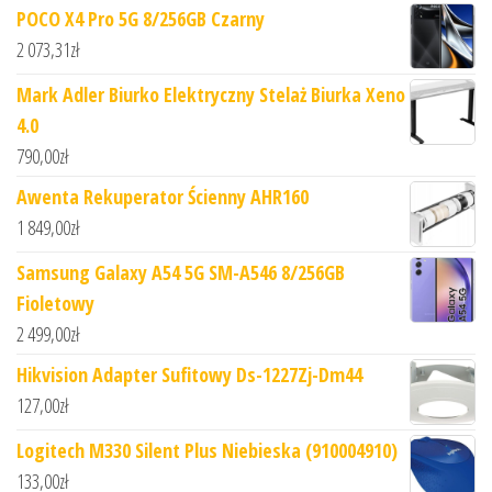
POCO X4 Pro 5G 8/256GB Czarny
2 073,31
zł
Mark Adler Biurko Elektryczny Stelaż Biurka Xeno
4.0
790,00
zł
Awenta Rekuperator Ścienny AHR160
1 849,00
zł
Samsung Galaxy A54 5G SM-A546 8/256GB
Fioletowy
2 499,00
zł
Hikvision Adapter Sufitowy Ds-1227Zj-Dm44
127,00
zł
Logitech M330 Silent Plus Niebieska (910004910)
133,00
zł