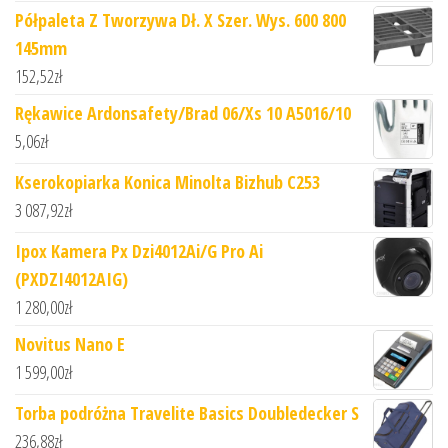
Półpaleta Z Tworzywa Dł. X Szer. Wys. 600 800
145mm
152,52
zł
Rękawice Ardonsafety/Brad 06/Xs 10 A5016/10
5,06
zł
Kserokopiarka Konica Minolta Bizhub C253
3 087,92
zł
Ipox Kamera Px Dzi4012Ai/G Pro Ai
(PXDZI4012AIG)
1 280,00
zł
Novitus Nano E
1 599,00
zł
Torba podróżna Travelite Basics Doubledecker S
236,88
zł