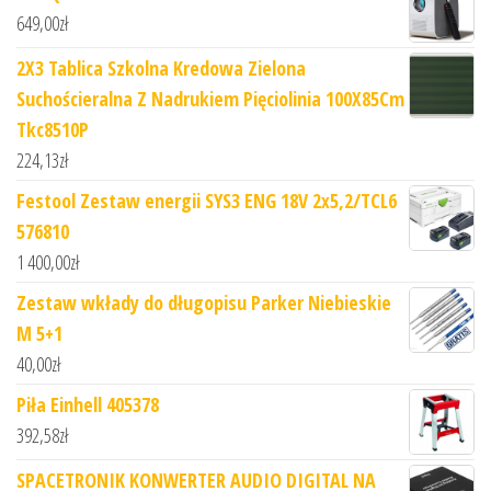
649,00
zł
2X3 Tablica Szkolna Kredowa Zielona
Suchościeralna Z Nadrukiem Pięciolinia 100X85Cm
Tkc8510P
224,13
zł
Festool Zestaw energii SYS3 ENG 18V 2x5,2/TCL6
576810
1 400,00
zł
Zestaw wkłady do długopisu Parker Niebieskie
M 5+1
40,00
zł
Piła Einhell 405378
392,58
zł
SPACETRONIK KONWERTER AUDIO DIGITAL NA