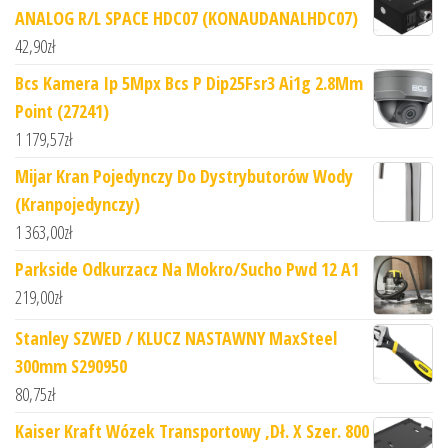
ANALOG R/L SPACE HDC07 (KONAUDANALHDC07)
42,90
zł
Bcs Kamera Ip 5Mpx Bcs P Dip25Fsr3 Ai1g 2.8Mm
Point (27241)
1 179,57
zł
Mijar Kran Pojedynczy Do Dystrybutorów Wody
(Kranpojedynczy)
1 363,00
zł
Parkside Odkurzacz Na Mokro/Sucho Pwd 12 A1
219,00
zł
Stanley SZWED / KLUCZ NASTAWNY MaxSteel
300mm S290950
80,75
zł
Kaiser Kraft Wózek Transportowy ,Dł. X Szer. 800