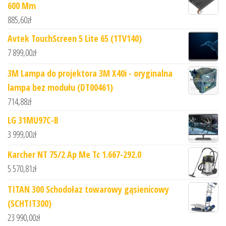
600 Mm
885,60
zł
Avtek TouchScreen 5 Lite 65 (1TV140)
7 899,00
zł
3M Lampa do projektora 3M X40i - oryginalna
lampa bez modułu (DT00461)
714,88
zł
LG 31MU97C-B
3 999,00
zł
Karcher NT 75/2 Ap Me Tc 1.667-292.0
5 570,81
zł
TITAN 300 Schodołaz towarowy gąsienicowy
(SCHTIT300)
23 990,00
zł