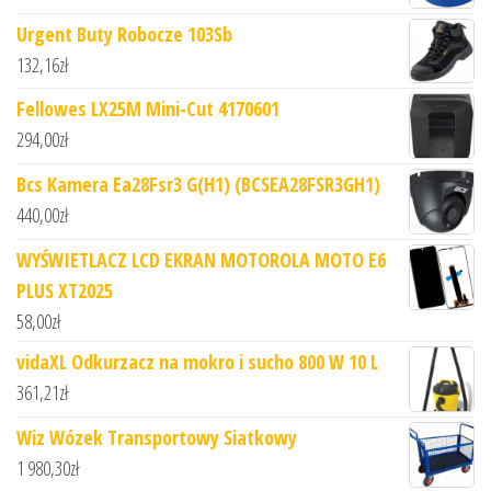
Urgent Buty Robocze 103Sb
132,16
zł
Fellowes LX25M Mini-Cut 4170601
294,00
zł
Bcs Kamera Ea28Fsr3 G(H1) (BCSEA28FSR3GH1)
440,00
zł
WYŚWIETLACZ LCD EKRAN MOTOROLA MOTO E6
PLUS XT2025
58,00
zł
vidaXL Odkurzacz na mokro i sucho 800 W 10 L
361,21
zł
Wiz Wózek Transportowy Siatkowy
1 980,30
zł