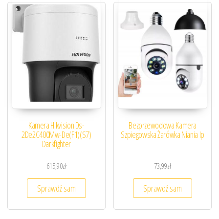
Kamera Hikvision Ds-
Bezprzewodowa Kamera
2De2C400Mw-De(F1)(S7)
Szpiegowska Żarówka Niania Ip
Darkfighter
615,90
zł
73,99
zł
Sprawdź sam
Sprawdź sam