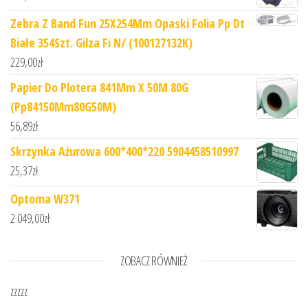
Zebra Z Band Fun 25X254Mm Opaski Folia Pp Dt
Białe 354Szt. Gilza Fi N/ (100127132K)
229,00
zł
Papier Do Plotera 841Mm X 50M 80G
(Pp84150Mm80G50M)
56,89
zł
Skrzynka Ażurowa 600*400*220 5904458510997
25,37
zł
Optoma W371
2 049,00
zł
ZOBACZ RÓWNIEŻ
zzzzz