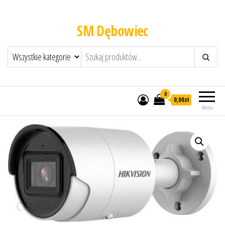
SM Dębowiec
0
0,00zł
Menu