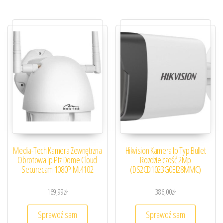
Media-Tech Kamera Zewnętrzna
Hikvision Kamera Ip Typ Bullet
Obrotowa Ip Ptz Dome Cloud
Rozdzielczość 2Mp
Securecam 1080P Mt4102
(DS2CD1023G0EI28MMC)
169,99
zł
386,00
zł
Sprawdź sam
Sprawdź sam