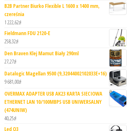
B2B Partner Biurko Flexible L 1600 x 1400 mm,
czereśnia
1 222,62
zł
Fieldmann FDU 2120-E
258,32
zł
Den Braven Klej Mamut Biały 290ml
27,27
zł
Datalogic Magellan 9500 (9,32044002102033E+16)
9 681,00
zł
OVERMAX ADAPTER USB AK23 KARTA SIECIOWA
ETHERNET LAN 10/100MBPS USB UNIWERSALNY
(474UNIW)
40,25
zł
Led Q3