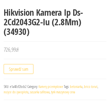
Hikvision Kamera Ip Ds-
2Cd2043G2-Iu (2.8Mm)
(34930)
726,99
zł
Sprawdź sam
SKU:
e1a40cf2bcb2
Category:
Kamery przemysłowe
Tags:
betoniarka
,
brico toruń
,
nożyce do żywopłotu
,
suszarka sufitowa
,
tynk maszynowy cena