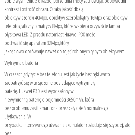
sobie wyśmienicie o każdej porze dnia i nocy zachowując odpowiedni
kontrast i ostrość obrazu. O taką jakość dbają:
obiektyw szeroki 40Mpx, obiektyw szerokokątny 16Mpx oraz obiektyw
telefotograficzny o matrycy 8Mpx, które wspiera oczywiście lampa
błyskowa LED. Z przodu natomiast Huawei P30 może
pochwalić się aparatem 32Mpx,który
jakościowo dorównuje nawet do zdjęć robionych tylnym obiektywem
Wytrzymała bateria
W czasach gdy życie bez telefonu jest jak życie bez ręki warto
zaopatrzyć się w urządzenie posiadające wytrzymałą
baterię. Huawei P30 jest wyposażony w
niewymienną baterię o pojemności 3650mAh, która
bez problemu zasili smartfona przez cały dzień normalnego
użytkowania. W
przypadku intensywnego używania akumulator rozładuje się szybciej, ale
bez