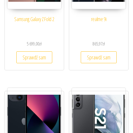
Samsung Galaxy Z Fold 2
realme 9i
5 699,00
zł
865,97
zł
Sprawdź sam
Sprawdź sam