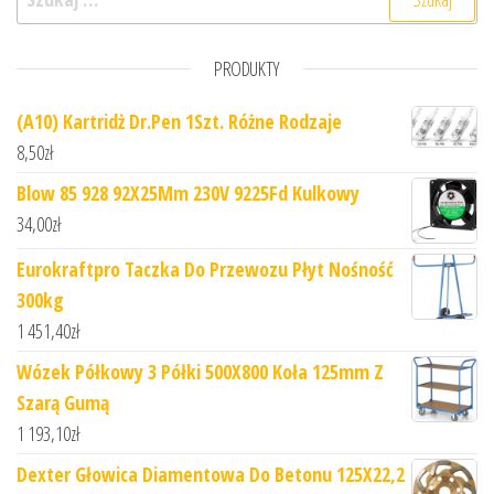
PRODUKTY
(A10) Kartridż Dr.Pen 1Szt. Różne Rodzaje
8,50
zł
Blow 85 928 92X25Mm 230V 9225Fd Kulkowy
34,00
zł
Eurokraftpro Taczka Do Przewozu Płyt Nośność
300kg
1 451,40
zł
Wózek Półkowy 3 Półki 500X800 Koła 125mm Z
Szarą Gumą
1 193,10
zł
Dexter Głowica Diamentowa Do Betonu 125X22,2