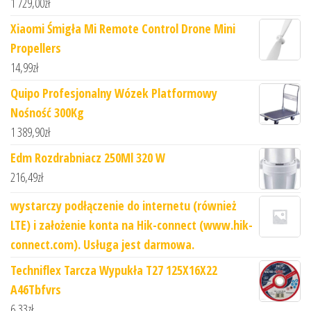
1 729,00
zł
Xiaomi Śmigła Mi Remote Control Drone Mini
Propellers
14,99
zł
Quipo Profesjonalny Wózek Platformowy
Nośność 300Kg
1 389,90
zł
Edm Rozdrabniacz 250Ml 320 W
216,49
zł
wystarczy podłączenie do internetu (również
LTE) i założenie konta na Hik-connect (www.hik-
connect.com). Usługa jest darmowa.
Techniflex Tarcza Wypukła T27 125X16X22
A46Tbfvrs
6,33
zł