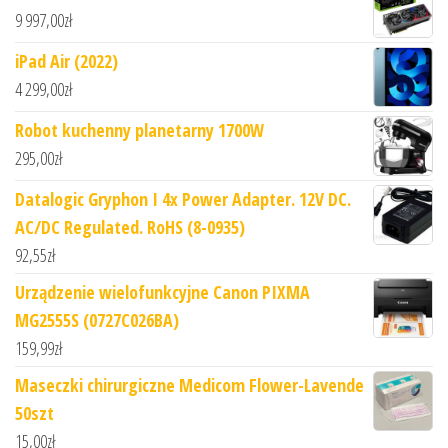
9 997,00
zł
iPad Air (2022)
4 299,00
zł
Robot kuchenny planetarny 1700W
295,00
zł
Datalogic Gryphon I 4x Power Adapter. 12V DC.
AC/DC Regulated. RoHS (8-0935)
92,55
zł
Urządzenie wielofunkcyjne Canon PIXMA
MG2555S (0727C026BA)
159,99
zł
Maseczki chirurgiczne Medicom Flower-Lavende
50szt
15,00
zł