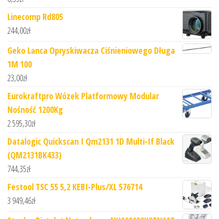
Linecomp Rd805
244,00
zł
Geko Lanca Opryskiwacza Ciśnieniowego Długa
1M 100
23,00
zł
Eurokraftpro Wózek Platformowy Modular
Nośność 1200Kg
2 595,30
zł
Datalogic Quickscan I Qm2131 1D Multi-If Black
(QM2131BK433)
744,35
zł
Festool TSC 55 5,2 KEBI-Plus/XL 576714
3 949,46
zł