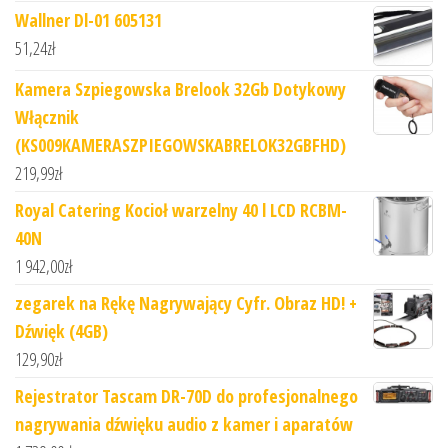
Wallner Dl-01 605131
51,24
zł
Kamera Szpiegowska Brelook 32Gb Dotykowy
Włącznik
(KS009KAMERASZPIEGOWSKABRELOK32GBFHD)
219,99
zł
Royal Catering Kocioł warzelny 40 l LCD RCBM-
40N
1 942,00
zł
zegarek na Rękę Nagrywający Cyfr. Obraz HD! +
Dźwięk (4GB)
129,90
zł
​Rejestrator Tascam DR-70D do profesjonalnego
nagrywania dźwięku audio z kamer i aparatów