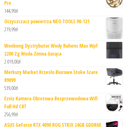
Pro
144,99
zł
Oczyszczacz powietrza NEO TOOLS 90-121
219,99
zł
Wonbong Dystrybutor Wody Ruhens Max Wpf
2200 Zg Woda Zimna Gorąca
2 019,00
zł
Merkury Market Krzesło Biurowe Stoke Szare
89099
539,00
zł
Ezviz Kamera Obrotowa Bezprzewodowa Wifi
Full Hd C8T
256,99
zł
ASUS GeForce RTX 4090 ROG STRIX 24GB GDDR6X