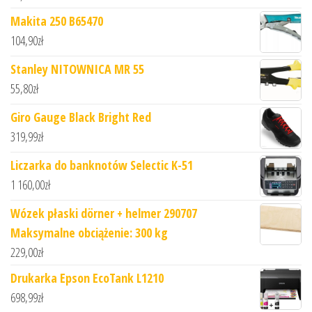
Makita 250 B65470
104,90
zł
Stanley NITOWNICA MR 55
55,80
zł
Giro Gauge Black Bright Red
319,99
zł
Liczarka do banknotów Selectic K-51
1 160,00
zł
Wózek płaski dörner + helmer 290707
Maksymalne obciążenie: 300 kg
229,00
zł
Drukarka Epson EcoTank L1210
698,99
zł