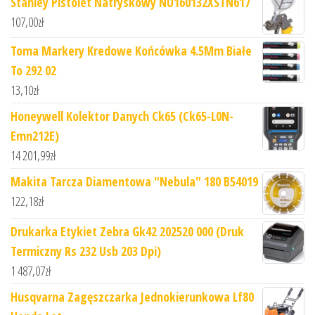
Stanley Pistolet Natryskowy NU160132XSTN617
107,00
zł
Toma Markery Kredowe Końcówka 4.5Mm Białe
To 292 02
13,10
zł
Honeywell Kolektor Danych Ck65 (Ck65-L0N-
Emn212E)
14 201,99
zł
Makita Tarcza Diamentowa "Nebula" 180 B54019
122,18
zł
Drukarka Etykiet Zebra Gk42 202520 000 (Druk
Termiczny Rs 232 Usb 203 Dpi)
1 487,07
zł
Husqvarna Zagęszczarka Jednokierunkowa Lf80