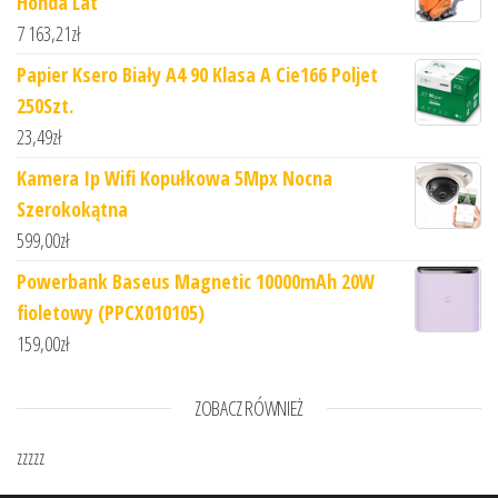
Honda Lat
7 163,21
zł
Papier Ksero Biały A4 90 Klasa A Cie166 Poljet
250Szt.
23,49
zł
Kamera Ip Wifi Kopułkowa 5Mpx Nocna
Szerokokątna
599,00
zł
Powerbank Baseus Magnetic 10000mAh 20W
fioletowy (PPCX010105)
159,00
zł
ZOBACZ RÓWNIEŻ
zzzzz