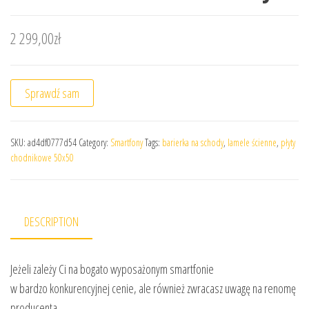
2 299,00
zł
Sprawdź sam
SKU:
ad4df0777d54
Category:
Smartfony
Tags:
barierka na schody
,
lamele ścienne
,
płyty
chodnikowe 50x50
DESCRIPTION
Jeżeli zależy Ci na bogato wyposażonym smartfonie
w bardzo konkurencyjnej cenie, ale również zwracasz uwagę na renomę
producenta,