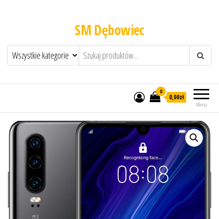
SM Dębowiec
0
0,00zł
Menu