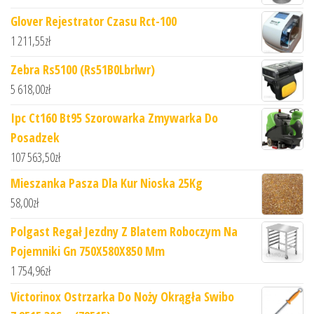
Glover Rejestrator Czasu Rct-100
1 211,55
zł
Zebra Rs5100 (Rs51B0Lbrlwr)
5 618,00
zł
Ipc Ct160 Bt95 Szorowarka Zmywarka Do
Posadzek
107 563,50
zł
Mieszanka Pasza Dla Kur Nioska 25Kg
58,00
zł
Polgast Regał Jezdny Z Blatem Roboczym Na
Pojemniki Gn 750X580X850 Mm
1 754,96
zł
Victorinox Ostrzarka Do Noży Okrągła Swibo