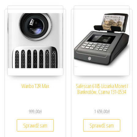
Wanbo T2R Max
Safescan 6185 Liczarka Monet I
Banknotów, Czarna 131-0534
999,00
zł
1 659,00
zł
Sprawdź sam
Sprawdź sam