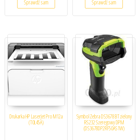
Sprawdź sam
Sprawdź sam
Drukarka HP LaserJet Pro M12a
Symbol Zebra DS3678 BT zielony
(T0L45A)
RS232 Szeregowy DPM
(DS3678DP2RF50AS1W)