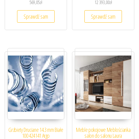
569,05
zł
12 393,00
zł
Sprawdź sam
Sprawdź sam
Grzbiety Druciane 14.3 mm Białe
Meble pokojowe Meblościanka
100 424141 Argo
salon do salonu Laura