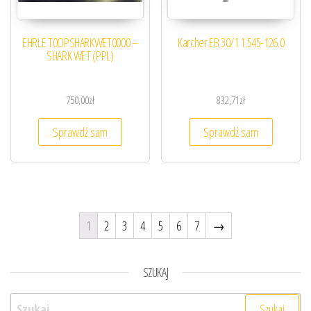
EHRLE T0OPSHARKWET0000 –
Karcher EB 30/1 1.545-126.0
SHARK WET (PPL)
750,00
zł
832,71
zł
Sprawdź sam
Sprawdź sam
1
2
3
4
5
6
7
→
SZUKAJ
Szukaj: