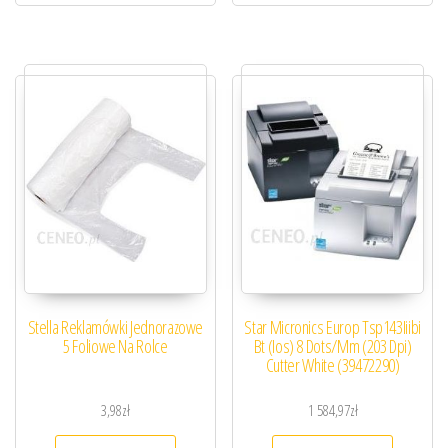
Stella Reklamówki Jednorazowe
Star Micronics Europ Tsp143Iiibi
5 Foliowe Na Rolce
Bt (Ios) 8 Dots/Mm (203 Dpi)
Cutter White (39472290)
3,98
zł
1 584,97
zł