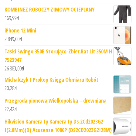
KOMBINEZ ROBOCZY ZIMOWY OCIEPLANY
169,99
zł
iPhone 12 Mini
2 849,00
zł
Taski Swingo 350B Szorująco-Zbier.Bat.Lit 350M H
7523947
26 883,00
zł
Michalczyk I Prokop Księga Obmiaru Robót
20,28
zł
Przegroda pionowa Wielkopolska – drewniana
22,42
zł
Hikvision Kamera Ip Kamera Ip Ds 2Cd2023G2
I(2.8Mm)(D) Acusense 1080P (DS2CD2023G2I28M)