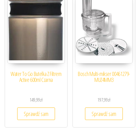
Water To Go Butelka Z Filtrem
Bosch Multi-mikser 00461279-
Active 600ml Czarna
MUZ4MM3
149,99
zł
197,99
zł
Sprawdź sam
Sprawdź sam