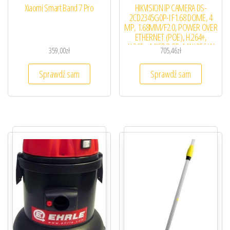
Xiaomi Smart Band 7 Pro
HIKVISION IP CAMERA DS-
2CD2345G0P-I F1.68 DOME, 4
MP, 1.68MM/F2.0, POWER OVER
ETHERNET (POE), H.264+,
H.265+, MICRO SD, MAX.256 W
359,00
zł
705,46
zł
STREFIE KOMFORTU
Sprawdź sam
Sprawdź sam