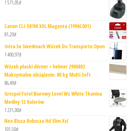
1 571,05
zł
Canon CLI-581M XXL Magenta (1996C001)
81,20
zł
Intra.Se Swedmach Wózek Do Transportu Opon
1 400,97
zł
Wózek płaski dörner + helmer 2906802
Maksymalne obciążenie: 80 kg Multi Soft
86,49
zł
Grospol Fotel Biurowy Level Ws White Tkanina
Medley 12 Kolorów
1 231,00
zł
Neo Bluza Robocza Hd Slim Xxl
101,50
zł