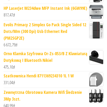
HP LaserJet M234dwe MFP Instant Ink (6GW99E)
817,47
zł
Evolis Primacy 2 Simplex Go Pack Single Sided 12
Dots/Mm (300 Dpi) Usb Ethernet Red
(PM2SGP2E)
6 672,79
zł
Orno Klamka Szyfrowa Or-Zs-853/B Z Klawiaturą
Dotykową I Bluetooth Nikiel
475,10
zł
Szatkownica Hendi 8711369234310 1L 1 W
331,04
zł
Zewnętrzna Obrotowa Kamera Wifi Śledzenie
3Mp 3szt.
640,99
zł