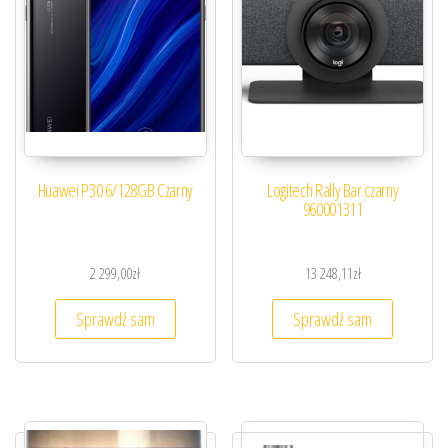
Huawei P30 6/128GB Czarny
Logitech Rally Bar czarny
960001311
2 299,00
zł
13 248,11
zł
Sprawdź sam
Sprawdź sam