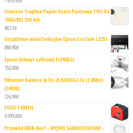
1 678,95
zł
Emerson Trophee Papier Ksero Piaskowy 1101 A4
160G/M2 250 Ark.
48,57
zł
Urządzenie wielofunkcyjne Epson EcoTank L3251
884,90
zł
Epson Uchwyt sufitowy ELPMB22
750,00
zł
Hikvision Kamera Ip Ds-2Cd2043G2-Iu (2.8Mm)
(34930)
726,99
zł
FOGO F3001IS
3 099,00
zł
Przewód MDB-Rev1 - MYJNIE SAMOCHODOWE -