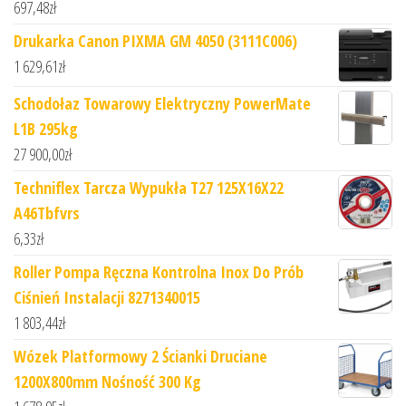
697,48
zł
Drukarka Canon PIXMA GM 4050 (3111C006)
1 629,61
zł
Schodołaz Towarowy Elektryczny PowerMate
L1B 295kg
27 900,00
zł
Techniflex Tarcza Wypukła T27 125X16X22
A46Tbfvrs
6,33
zł
Roller Pompa Ręczna Kontrolna Inox Do Prób
Ciśnień Instalacji 8271340015
1 803,44
zł
Wózek Platformowy 2 Ścianki Druciane
1200X800mm Nośność 300 Kg