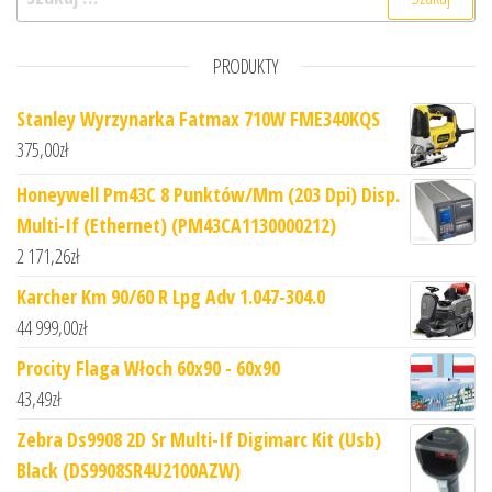
PRODUKTY
Stanley Wyrzynarka Fatmax 710W FME340KQS
375,00
zł
Honeywell Pm43C 8 Punktów/Mm (203 Dpi) Disp.
Multi-If (Ethernet) (PM43CA1130000212)
2 171,26
zł
Karcher Km 90/60 R Lpg Adv 1.047-304.0
44 999,00
zł
Procity Flaga Włoch 60x90 - 60x90
43,49
zł
Zebra Ds9908 2D Sr Multi-If Digimarc Kit (Usb)
Black (DS9908SR4U2100AZW)