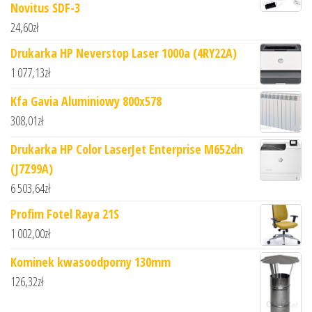
Novitus SDF-3
24,60
zł
Drukarka HP Neverstop Laser 1000a (4RY22A)
1 077,13
zł
Kfa Gavia Aluminiowy 800x578
308,01
zł
Drukarka HP Color LaserJet Enterprise M652dn
(J7Z99A)
6 503,64
zł
Profim Fotel Raya 21S
1 002,00
zł
Kominek kwasoodporny 130mm
126,32
zł