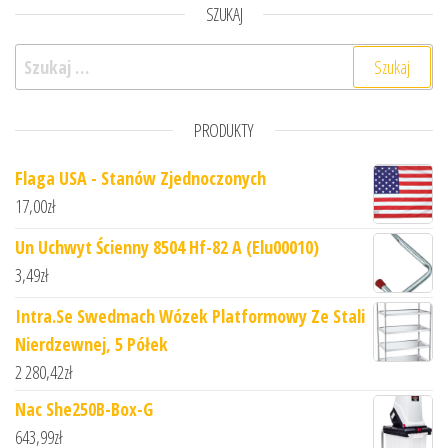
SZUKAJ
Szukaj:
PRODUKTY
Flaga USA - Stanów Zjednoczonych
17,00
zł
Un Uchwyt Ścienny 8504 Hf-82 A (Elu00010)
3,49
zł
Intra.Se Swedmach Wózek Platformowy Ze Stali
Nierdzewnej, 5 Półek
2 280,42
zł
Nac She250B-Box-G
643,99
zł