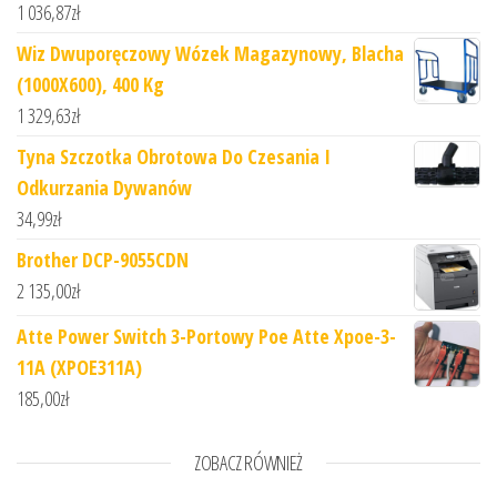
1 036,87
zł
Wiz Dwuporęczowy Wózek Magazynowy, Blacha
(1000X600), 400 Kg
1 329,63
zł
Tyna Szczotka Obrotowa Do Czesania I
Odkurzania Dywanów
34,99
zł
Brother DCP-9055CDN
2 135,00
zł
Atte Power Switch 3-Portowy Poe Atte Xpoe-3-
11A (XPOE311A)
185,00
zł
ZOBACZ RÓWNIEŻ