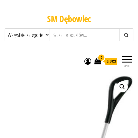
SM Dębowiec
0
0,00zł
Menu