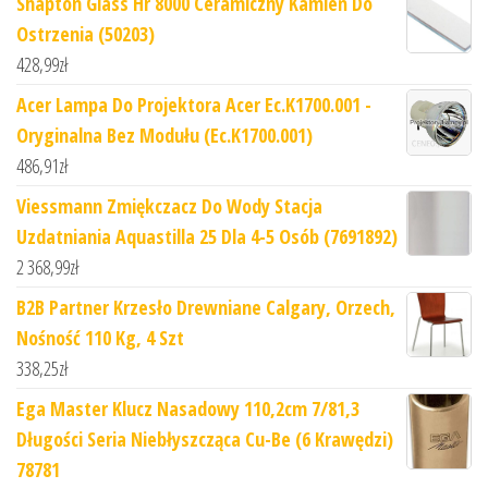
Shapton Glass Hr 8000 Ceramiczny Kamień Do
Ostrzenia (50203)
428,99
zł
Acer Lampa Do Projektora Acer Ec.K1700.001 -
Oryginalna Bez Modułu (Ec.K1700.001)
486,91
zł
Viessmann Zmiękczacz Do Wody Stacja
Uzdatniania Aquastilla 25 Dla 4-5 Osób (7691892)
2 368,99
zł
B2B Partner Krzesło Drewniane Calgary, Orzech,
Nośność 110 Kg, 4 Szt
338,25
zł
Ega Master Klucz Nasadowy 110,2cm 7/81,3
Długości Seria Niebłyszcząca Cu-Be (6 Krawędzi)
78781