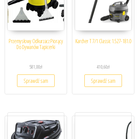
Przemysłowy Odkurzacz Piorący
Karcher T 7/1 Classic 1.527-181.0
Do Dywanów Tapicerki
581,00
zł
410,60
zł
Sprawdź sam
Sprawdź sam