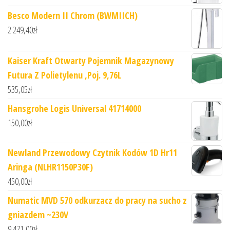
Besco Modern II Chrom (BWMIICH)
2 249,40
zł
Kaiser Kraft Otwarty Pojemnik Magazynowy
Futura Z Polietylenu ,Poj. 9,76L
535,05
zł
Hansgrohe Logis Universal 41714000
150,00
zł
Newland Przewodowy Czytnik Kodów 1D Hr11
Aringa (NLHR1150P30F)
450,00
zł
Numatic MVD 570 odkurzacz do pracy na sucho z
gniazdem ~230V
9 471,00
zł