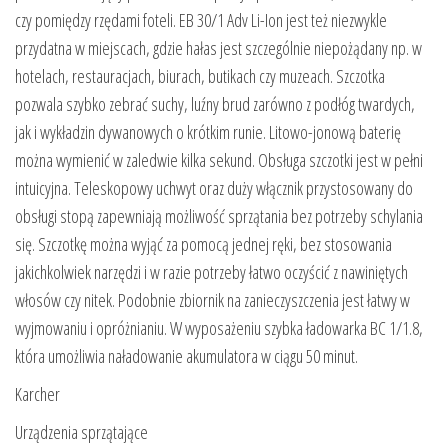
czy pomiędzy rzędami foteli. EB 30/1 Adv Li-Ion jest też niezwykle
przydatna w miejscach, gdzie hałas jest szczególnie niepożądany np. w
hotelach, restauracjach, biurach, butikach czy muzeach. Szczotka
pozwala szybko zebrać suchy, luźny brud zarówno z podłóg twardych,
jak i wykładzin dywanowych o krótkim runie. Litowo-jonową baterię
można wymienić w zaledwie kilka sekund. Obsługa szczotki jest w pełni
intuicyjna. Teleskopowy uchwyt oraz duży włącznik przystosowany do
obsługi stopą zapewniają możliwość sprzątania bez potrzeby schylania
się. Szczotkę można wyjąć za pomocą jednej ręki, bez stosowania
jakichkolwiek narzędzi i w razie potrzeby łatwo oczyścić z nawiniętych
włosów czy nitek. Podobnie zbiornik na zanieczyszczenia jest łatwy w
wyjmowaniu i opróżnianiu. W wyposażeniu szybka ładowarka BC 1/1.8,
która umożliwia naładowanie akumulatora w ciągu 50 minut.
Karcher
Urządzenia sprzątające