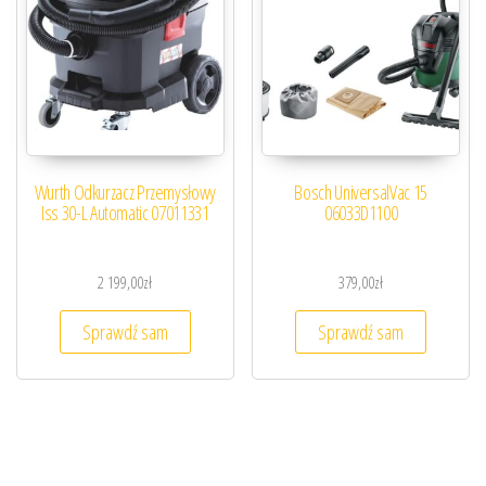
Wurth Odkurzacz Przemysłowy
Bosch UniversalVac 15
Iss 30-L Automatic 07011331
06033D1100
2 199,00
zł
379,00
zł
Sprawdź sam
Sprawdź sam