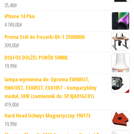
35,48
zł
iPhone 14 Plus
4 749,00
zł
Proma Stół do frezarki BX-1 25000806
309,00
zł
DOLFOS DOLŻEL PORÓD 500ML
19,99
zł
lampa wymienna do: Optoma EW605ST,
EW610ST, EX605ST, EX610ST - kompatybilny
moduł, UHR (zamiennik do: SP.8JA01GC01)
419,00
zł
Hard Head Uchwyt Magnetyczny 190173
19,99
zł