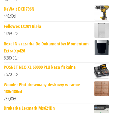
DeWalt DCD796N
448,99
zł
Fellowes LX201 Biała
1 099,64
zł
Rexel Niszczarka Do Dokumentów Momentum
Extra Xp426+
8 280,00
zł
POSNET NEO XL 60000 PLU kasa fiskalna
2 520,00
zł
Wooder Płot drewniany deskowy w ramie
180x180x4
237,00
zł
Drukarka Lexmark Ms621Dn