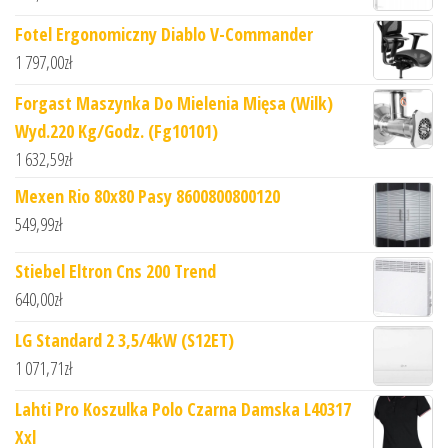
Fotel Ergonomiczny Diablo V-Commander
1 797,00
zł
Forgast Maszynka Do Mielenia Mięsa (Wilk)
Wyd.220 Kg/Godz. (Fg10101)
1 632,59
zł
Mexen Rio 80x80 Pasy 8600800800120
549,99
zł
Stiebel Eltron Cns 200 Trend
640,00
zł
LG Standard 2 3,5/4kW (S12ET)
1 071,71
zł
Lahti Pro Koszulka Polo Czarna Damska L40317
Xxl