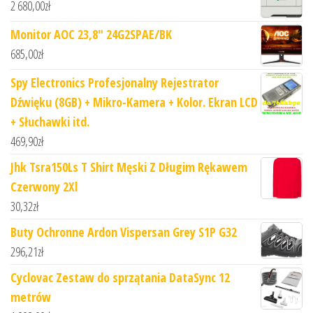
2 680,00
zł
Monitor AOC 23,8" 24G2SPAE/BK
685,00
zł
Spy Electronics Profesjonalny Rejestrator
Dźwięku (8GB) + Mikro-Kamera + Kolor. Ekran LCD
+ Słuchawki itd.
469,90
zł
Jhk Tsra150Ls T Shirt Męski Z Długim Rękawem
Czerwony 2Xl
30,32
zł
Buty Ochronne Ardon Vispersan Grey S1P G32
296,21
zł
Cyclovac Zestaw do sprzątania DataSync 12
metrów