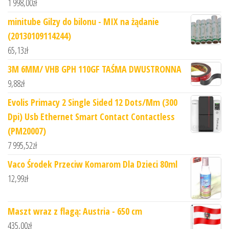
1 998,00
zł
minitube Gilzy do bilonu - MIX na żądanie
(20130109114244)
65,13
zł
3M 6MM/ VHB GPH 110GF TAŚMA DWUSTRONNA
9,88
zł
Evolis Primacy 2 Single Sided 12 Dots/Mm (300
Dpi) Usb Ethernet Smart Contact Contactless
(PM20007)
7 995,52
zł
Vaco Środek Przeciw Komarom Dla Dzieci 80ml
12,99
zł
Maszt wraz z flagą: Austria - 650 cm
435,00
zł