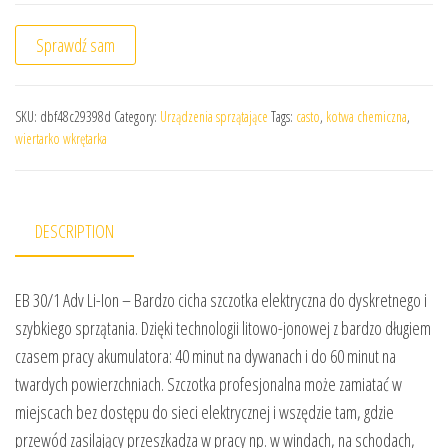
Sprawdź sam
SKU:
dbf48c29398d
Category:
Urządzenia sprzątające
Tags:
casto
,
kotwa chemiczna
,
wiertarko wkrętarka
DESCRIPTION
EB 30/1 Adv Li-Ion – Bardzo cicha szczotka elektryczna do dyskretnego i
szybkiego sprzątania. Dzięki technologii litowo-jonowej z bardzo długiem
czasem pracy akumulatora: 40 minut na dywanach i do 60 minut na
twardych powierzchniach. Szczotka profesjonalna może zamiatać w
miejscach bez dostępu do sieci elektrycznej i wszędzie tam, gdzie
przewód zasilający przeszkadza w pracy np. w windach, na schodach,