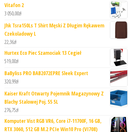
Vitafon 2
3 050,00
zł
Jhk Tsra150Ls T Shirt Męski Z Długim Rękawem
Czekoladowy L
22,36
zł
Hurtex Eco Piec Szamociak 13 Cegieł
519,00
zł
BaByliss PRO BAB2072EPRE Sleek Expert
320,99
zł
Kaiser Kraft Otwarty Pojemnik Magazynowy Z
Blachy Stalowej Poj. 55 5L
276,75
zł
Komputer Vist RGB VR6, Core i7-11700F, 16 GB,
RTX 3060, 512 GB M.2 PCIe Win10 Pro (VI708)