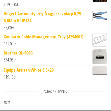
4 199,00
zł
Hogert Automatyczny Ściągacz Izolacji 0,25-
6,0Mm Ht1P184
55,00
zł
Kondator Cable Management Tray (4294001)
121,00
zł
Brother QL-600G
334,95
zł
Equipe Artisan White 6,5x20
119,19
zł
ZOBACZ RÓWNIEŻ
zzzzz