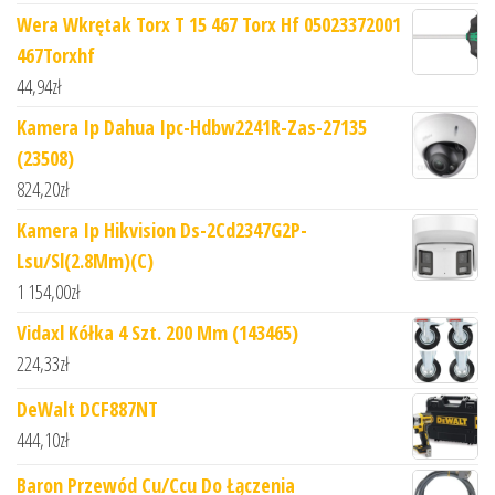
Wera Wkrętak Torx T 15 467 Torx Hf 05023372001
467Torxhf
44,94
zł
Kamera Ip Dahua Ipc-Hdbw2241R-Zas-27135
(23508)
824,20
zł
Kamera Ip Hikvision Ds-2Cd2347G2P-
Lsu/Sl(2.8Mm)(C)
1 154,00
zł
Vidaxl Kółka 4 Szt. 200 Mm (143465)
224,33
zł
DeWalt DCF887NT
444,10
zł
Baron Przewód Cu/Ccu Do Łączenia