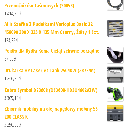
Przenośników Taśmowych (30053)
1 414,50
zł
Allit Szafka Z Pudełkami Varioplus Basic 32
458090 300 X 335 X 135 Mm Czarny, Żółty 1 Szt.
173,92
zł
Poidło dla Bydła Konia Cieląt żeliwne porządne
87,90
zł
Drukarka HP LaserJet Tank 2504Dw (2R7F4A)
1 246,70
zł
Zebra Symbol DS3608 (DS3608-HD3U4602VZW)
3 305,14
zł
Zbiornik mobilny na olej napędowy mobiny 5S
200 CLASSIC
3 250,00
zł