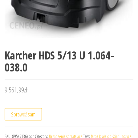
Karcher HDS 5/13 U 1.064-
038.0
9 561,99
zł
Sprawdź sam
SKU:
895a5136ecdc
Category:
Urządzenia sprzątające
Tags:
farba biała do ścian
,
nożyce