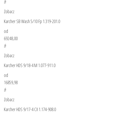
zł
Zobacz
Karcher SB Wash 5/10 Fp 1.319-201.0
od
69248,00
zł
Zobacz
Karcher HDS 9/18-4 M 1.077-911.0
od
16859,98
zł
Zobacz
Karcher HDS 9/17-4 CX 1.174-908.0