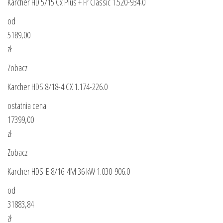
Karcher HD 5/15 Cx Plus + Fr Classic 1.520-934.0
od
5189,00
zł
Zobacz
Karcher HDS 8/18-4 CX 1.174-226.0
ostatnia cena
17399,00
zł
Zobacz
Karcher HDS-E 8/16-4M 36 kW 1.030-906.0
od
31883,84
zł