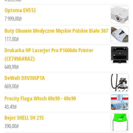
Optoma EH512
7 999,00
zł
Buty Obuwie Medyczne Męskie Polskie Białe 367
117,00
zł
Drukarka HP LaserJet Pro P1606dn Printer
(CE749A#BAZ)
649,99
zł
DeWalt DXV30SPTA
669,00
zł
Procity Flaga Włoch 60x90 - 60x90
43,49
zł
Bejot SHELL SH 215
390,00
zł