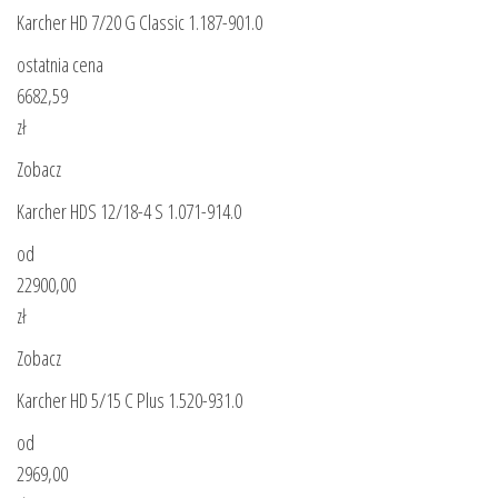
Karcher HD 7/20 G Classic 1.187-901.0
ostatnia cena
6682,59
zł
Zobacz
Karcher HDS 12/18-4 S 1.071-914.0
od
22900,00
zł
Zobacz
Karcher HD 5/15 C Plus 1.520-931.0
od
2969,00