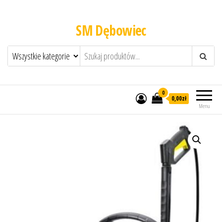
SM Dębowiec
0
0,00zł
Menu