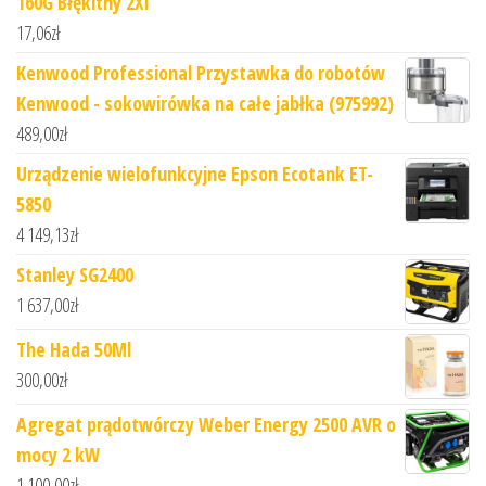
160G Błękitny 2Xl
17,06
zł
Kenwood Professional Przystawka do robotów
Kenwood - sokowirówka na całe jabłka (975992)
489,00
zł
Urządzenie wielofunkcyjne Epson Ecotank ET-
5850
4 149,13
zł
Stanley SG2400
1 637,00
zł
The Hada 50Ml
300,00
zł
Agregat prądotwórczy Weber Energy 2500 AVR o
mocy 2 kW
1 100,00
zł