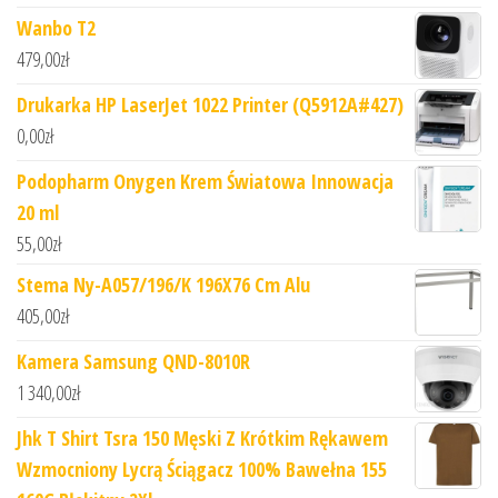
Wanbo T2
479,00
zł
Drukarka HP LaserJet 1022 Printer (Q5912A#427)
0,00
zł
Podopharm Onygen Krem Światowa Innowacja
20 ml
55,00
zł
Stema Ny-A057/196/K 196X76 Cm Alu
405,00
zł
Kamera Samsung QND-8010R
1 340,00
zł
Jhk T Shirt Tsra 150 Męski Z Krótkim Rękawem
Wzmocniony Lycrą Ściągacz 100% Bawełna 155