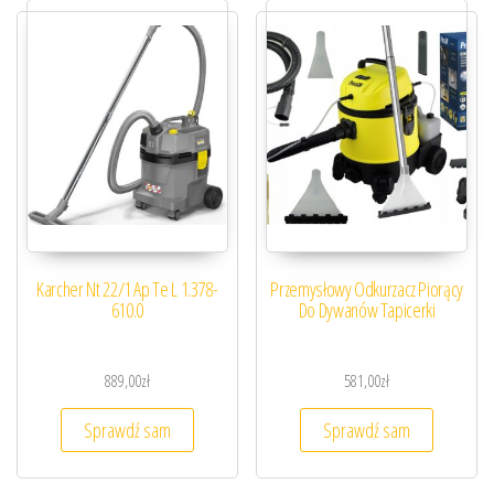
Karcher Nt 22/1 Ap Te L 1.378-
Przemysłowy Odkurzacz Piorący
610.0
Do Dywanów Tapicerki
889,00
zł
581,00
zł
Sprawdź sam
Sprawdź sam