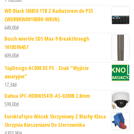
WD Black SN850 1TB Z Radiatorem do PS5
(WDBBKW0010BBK-WRSN)
649,00
zł
Bosch wiertło SDS Max-9 Breakthrough
1618596457
609,00
zł
TopDesign AC008 DE PS - Znak "Wyjście
awaryjne"
17,34
zł
Dahua IPC-HDBW3541E-AS-0280B 2.8mm
599,00
zł
Eurokraftpro Wózek Skrzyniowy Z Blachy Klasa
Skrzynia Kieszeniami Do Stertownika
4 833,90
zł