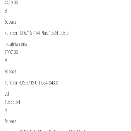
4439,00
zł
Zobacz
Karcher HD 6/16-4 M Plus 1.524-903.0
ostatnia cena
7007,00
zł
Zobacz
Karcher HDS 5/15 U 1.064-043.0
od
10535,54
zł
Zobacz