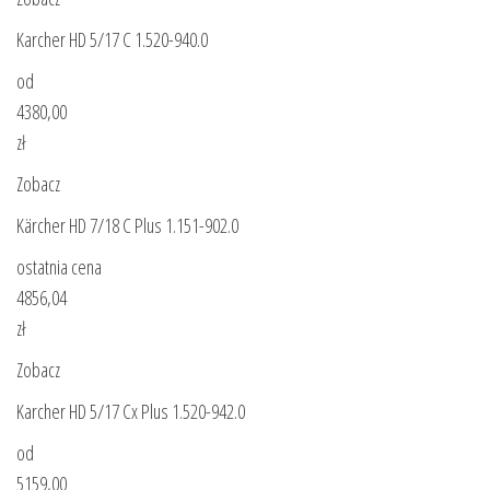
Karcher HD 5/17 C 1.520-940.0
od
4380,00
zł
Zobacz
Kärcher HD 7/18 C Plus 1.151-902.0
ostatnia cena
4856,04
zł
Zobacz
Karcher HD 5/17 Cx Plus 1.520-942.0
od
5159,00