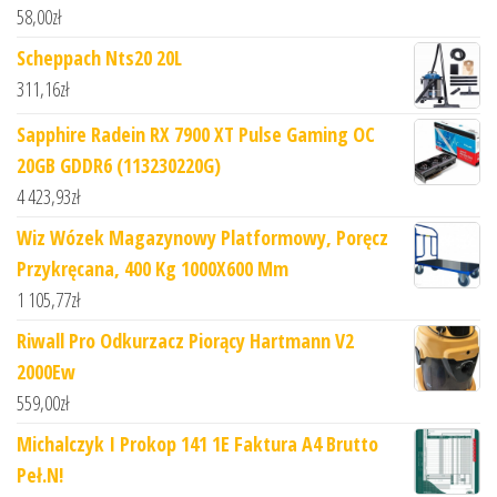
58,00
zł
Scheppach Nts20 20L
311,16
zł
Sapphire Radein RX 7900 XT Pulse Gaming OC
20GB GDDR6 (113230220G)
4 423,93
zł
Wiz Wózek Magazynowy Platformowy, Poręcz
Przykręcana, 400 Kg 1000X600 Mm
1 105,77
zł
Riwall Pro Odkurzacz Piorący Hartmann V2
2000Ew
559,00
zł
Michalczyk I Prokop 141 1E Faktura A4 Brutto
Peł.N!