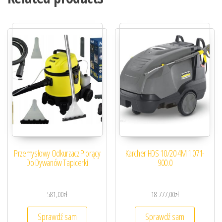
Przemysłowy Odkurzacz Piorący
Karcher HDS 10/20 4M 1.071-
Do Dywanów Tapicerki
900.0
581,00
zł
18 777,00
zł
Sprawdź sam
Sprawdź sam