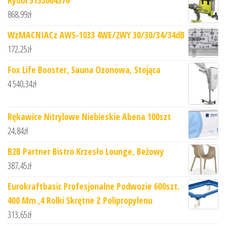
868,99
zł
WzMACNIACz AWS-1033 4WE/2WY 30/30/34/34dB
172,25
zł
Fox Life Booster, Sauna Ozonowa, Stojąca
4 540,34
zł
Rękawice Nitrylowe Niebieskie Abena 100szt
24,84
zł
B2B Partner Bistro Krzesło Lounge, Beżowy
387,45
zł
Eurokraftbasic Profesjonalne Podwozie 600szt.
400 Mm ,4 Rolki Skrętne Z Polipropylenu
313,65
zł