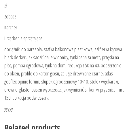
zł
Zobacz
Karcher
Urządzenia sprzątające
obciążniki do parasola, szafka balkonowa plastikowa, szlifierka kątowa
black decker, jak sadzić dalie w donicy, tynki cena za metr, przęsła na
płot, pompa ogrodowa, tynk na dom, redukcja z 50 na 40, poszerzenie
do okien, profile do karton gipsu, zaluzje drewniane czarne, atlas
geoflex opinie forum, słupek ogrodzeniowy 10×10, stołek wędkarski,
drewno iglaste, basen wyprzedaż, jak wymienić silikon w prysznicu, rura
150, ubikacja podwieszana
yyyyy
Related products