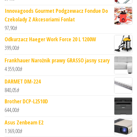
Innovagoods Gourmet Podgzewacz Fondue Do
Czekolady Z Akcesoriami Fonlat
97,90
zł
Odkurzacz Haeger Work Force 20 L 1200W
399,00
zł
Frankhauer Narożnik prawy GRASSO jasny szary
4 359,00
zł
DARMET DM-224
840,05
zł
Brother DCP-L2510D
644,00
zł
Asus Zenbeam E2
1 369,00
zł