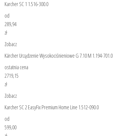
Karcher SC 1 1.516-300.0
od
289,94
zł
Zobacz
Kärcher Urządzenie Wysokociśnieniowe G 7.10 M 1.194-701.0
ostatnia cena
2719,15
zł
Zobacz
Karcher SC 2 EasyFix Premium Home Line 1.512-090.0
od
599,00
zł