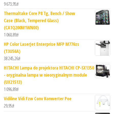
9 673,95
zł
Thermaltake Core P8 Tg, Bench / Show
Case (Black, Tempered Glass)
(CA1Q200M1WN00)
1 060,89
zł
HP Color LaserJet Enterprise MFP M776zs
(T3U56A)
38 245,26
zł
HITACHI Lampa do projektora HITACHI CP-SX1350
- oryginalna lampa w nieoryginalnym module
(UX21513)
1 096,89
zł
Vidiline Vidi Fzw Conv Konwerter Poe
29,95
zł