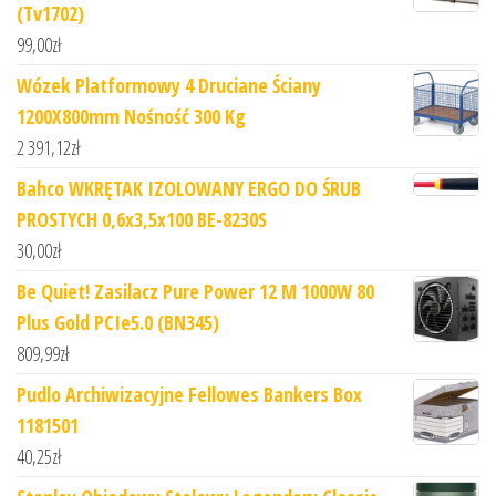
(Tv1702)
99,00
zł
Wózek Platformowy 4 Druciane Ściany
1200X800mm Nośność 300 Kg
2 391,12
zł
Bahco WKRĘTAK IZOLOWANY ERGO DO ŚRUB
PROSTYCH 0,6x3,5x100 BE-8230S
30,00
zł
Be Quiet! Zasilacz Pure Power 12 M 1000W 80
Plus Gold PCIe5.0 (BN345)
809,99
zł
Pudlo Archiwizacyjne Fellowes Bankers Box
1181501
40,25
zł