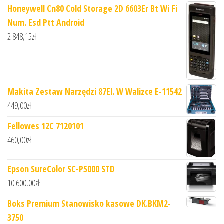
Honeywell Cn80 Cold Storage 2D 6603Er Bt Wi Fi
Num. Esd Ptt Android
2 848,15
zł
Makita Zestaw Narzędzi 87El. W Walizce E-11542
449,00
zł
Fellowes 12C 7120101
460,00
zł
Epson SureColor SC-P5000 STD
10 600,00
zł
Boks Premium Stanowisko kasowe DK.BKM2-
3750