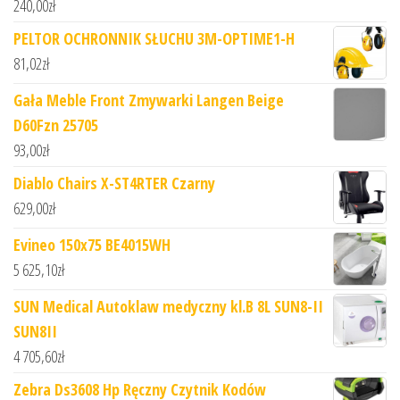
240,00
zł
PELTOR OCHRONNIK SŁUCHU 3M-OPTIME1-H
81,02
zł
Gała Meble Front Zmywarki Langen Beige
D60Fzn 25705
93,00
zł
Diablo Chairs X-ST4RTER Czarny
629,00
zł
Evineo 150x75 BE4015WH
5 625,10
zł
SUN Medical Autoklaw medyczny kl.B 8L SUN8-II
SUN8II
4 705,60
zł
Zebra Ds3608 Hp Ręczny Czytnik Kodów