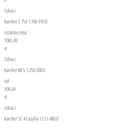
Zobacz
Karcher S 750 1.766-910.0
ostatnia cena
1065,00
zł
Zobacz
Karcher KB 5 1.258-000.0
od
306,64
zł
Zobacz
Karcher SC 4 EasyFix 1.512-480.0