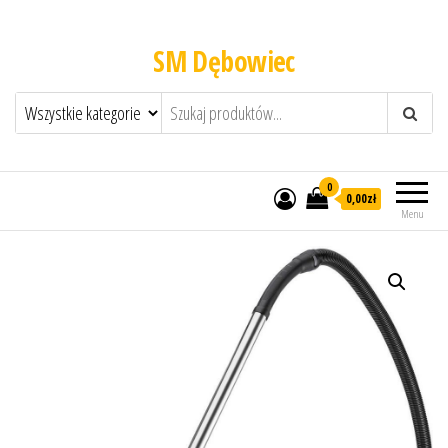
SM Dębowiec
0
0,00zł
Menu