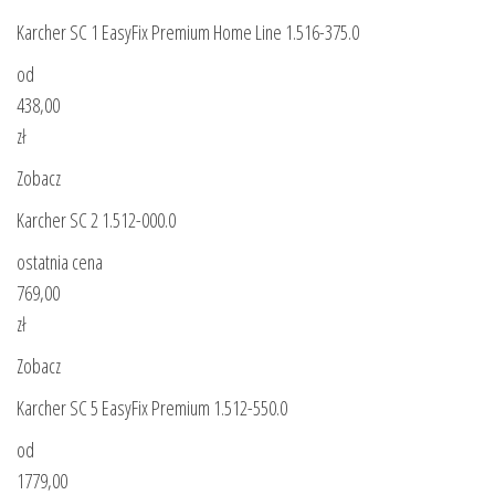
Karcher SC 1 EasyFix Premium Home Line 1.516-375.0
od
438,00
zł
Zobacz
Karcher SC 2 1.512-000.0
ostatnia cena
769,00
zł
Zobacz
Karcher SC 5 EasyFix Premium 1.512-550.0
od
1779,00