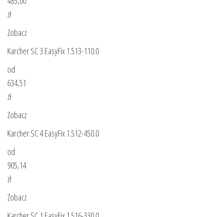
485,00
zł
Zobacz
Karcher SC 3 EasyFix 1.513-110.0
od
634,51
zł
Zobacz
Karcher SC 4 EasyFix 1.512-450.0
od
905,14
zł
Zobacz
Karcher SC 1 EasyFix 1.516-330.0