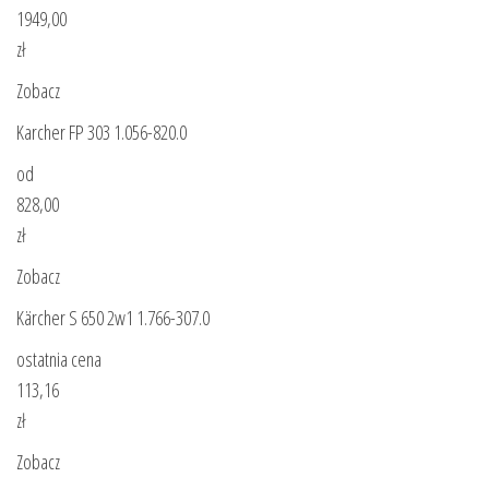
1949,00
zł
Zobacz
Karcher FP 303 1.056-820.0
od
828,00
zł
Zobacz
Kärcher S 650 2w1 1.766-307.0
ostatnia cena
113,16
zł
Zobacz