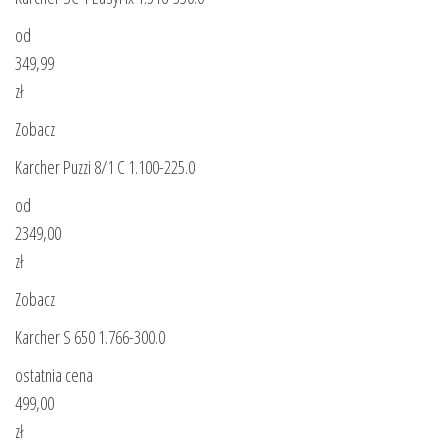
od
349,99
zł
Zobacz
Karcher Puzzi 8/1 C 1.100-225.0
od
2349,00
zł
Zobacz
Karcher S 650 1.766-300.0
ostatnia cena
499,00
zł