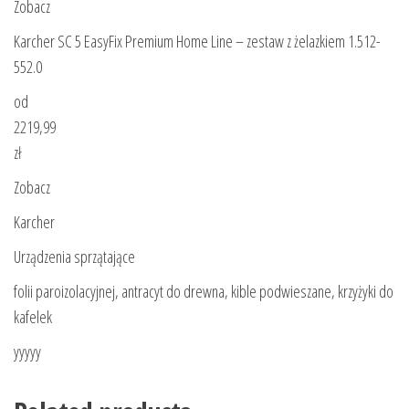
Zobacz
Karcher SC 5 EasyFix Premium Home Line – zestaw z żelazkiem 1.512-
552.0
od
2219,99
zł
Zobacz
Karcher
Urządzenia sprzątające
folii paroizolacyjnej, antracyt do drewna, kible podwieszane, krzyżyki do
kafelek
yyyyy