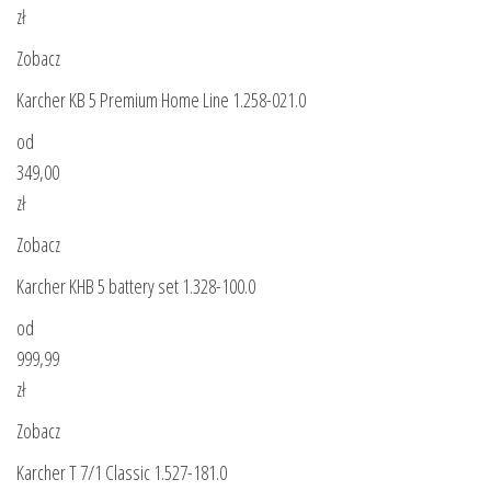
zł
Zobacz
Karcher KB 5 Premium Home Line 1.258-021.0
od
349,00
zł
Zobacz
Karcher KHB 5 battery set 1.328-100.0
od
999,99
zł
Zobacz
Karcher T 7/1 Classic 1.527-181.0