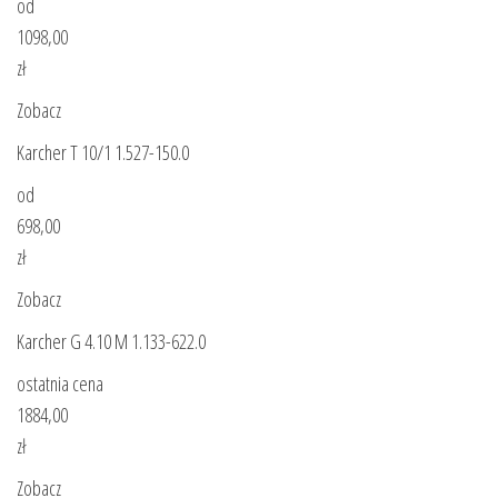
od
1098,00
zł
Zobacz
Karcher T 10/1 1.527-150.0
od
698,00
zł
Zobacz
Karcher G 4.10 M 1.133-622.0
ostatnia cena
1884,00
zł
Zobacz