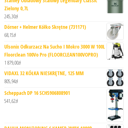
Stanley Obiadowy Stalowy Legendary Classic
Zielony 0,7L
245,30
zł
Dörner + Helmer Kółko Skrętne (731171)
68,15
zł
Ulsonix Odkurzacz Na Sucho I Mokro 3000 W 100L
Floorclean 100Vo Pro (FLOORCLEAN100VOPRO)
1 879,00
zł
VIDAXL 32 KÓŁKA NIESKRĘTNE, 125 MM
805,94
zł
Scheppach DP 16 SCH5906808901
541,62
zł