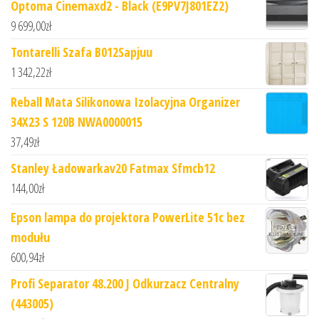
Optoma Cinemaxd2 - Black (E9PV7J801EZ2)
9 699,00
zł
Tontarelli Szafa B012Sapjuu
1 342,22
zł
Reball Mata Silikonowa Izolacyjna Organizer
34X23 S 120B NWA0000015
37,49
zł
Stanley Ładowarkav20 Fatmax Sfmcb12
144,00
zł
Epson lampa do projektora PowerLite 51c bez
modułu
600,94
zł
Profi Separator 48.200 J Odkurzacz Centralny
(443005)