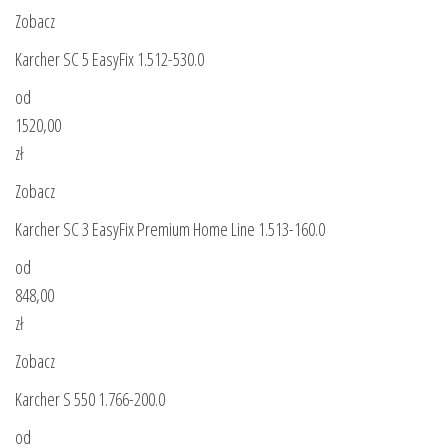
Zobacz
Karcher SC 5 EasyFix 1.512-530.0
od
1520,00
zł
Zobacz
Karcher SC 3 EasyFix Premium Home Line 1.513-160.0
od
848,00
zł
Zobacz
Karcher S 550 1.766-200.0
od