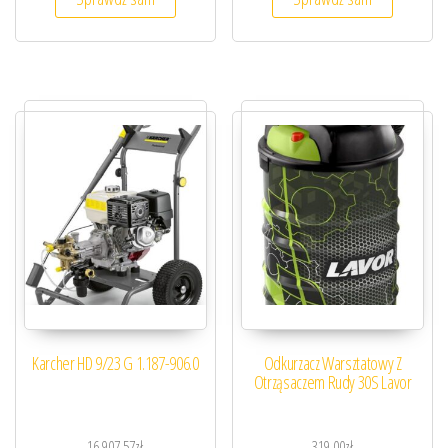
Karcher HD 9/23 G 1.187-906.0
Odkurzacz Warsztatowy Z
Otrząsaczem Rudy 30S Lavor
16 907,57
zł
319,00
zł