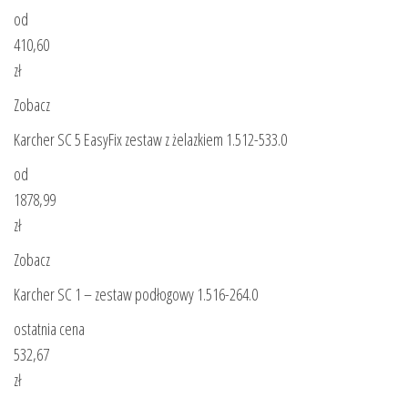
od
410,60
zł
Zobacz
Karcher SC 5 EasyFix zestaw z żelazkiem 1.512-533.0
od
1878,99
zł
Zobacz
Karcher SC 1 – zestaw podłogowy 1.516-264.0
ostatnia cena
532,67
zł