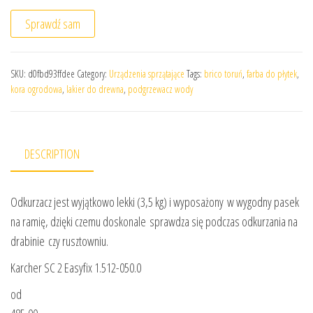
Sprawdź sam
SKU:
d0fbd93ffdee
Category:
Urządzenia sprzątające
Tags:
brico toruń
,
farba do płytek
,
kora ogrodowa
,
lakier do drewna
,
podgrzewacz wody
DESCRIPTION
Odkurzacz jest wyjątkowo lekki (3,5 kg) i wyposażony w wygodny pasek
na ramię, dzięki czemu doskonale sprawdza się podczas odkurzania na
drabinie czy rusztowniu.
Karcher SC 2 Easyfix 1.512-050.0
od