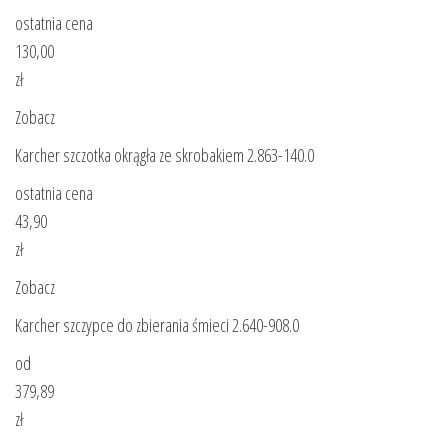
ostatnia cena
130,00
zł
Zobacz
Karcher szczotka okrągła ze skrobakiem 2.863-140.0
ostatnia cena
43,90
zł
Zobacz
Karcher szczypce do zbierania śmieci 2.640-908.0
od
379,89
zł