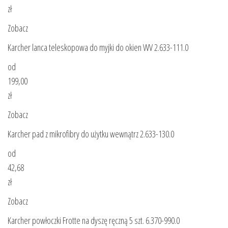
zł
Zobacz
Karcher lanca teleskopowa do myjki do okien WV 2.633-111.0
od
199,00
zł
Zobacz
Karcher pad z mikrofibry do użytku wewnątrz 2.633-130.0
od
42,68
zł
Zobacz
Karcher powłoczki Frotte na dyszę ręczną 5 szt. 6.370-990.0