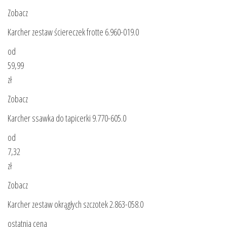
Zobacz
Karcher zestaw ściereczek frotte 6.960-019.0
od
59,99
zł
Zobacz
Karcher ssawka do tapicerki 9.770-605.0
od
7,32
zł
Zobacz
Karcher zestaw okrągłych szczotek 2.863-058.0
ostatnia cena