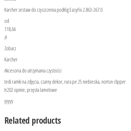
Karcher zestaw do czyszczenia podłóg EasyFix 2.863-267.0
od
118,66
zł
Zobacz
Karcher
Akcesoria do utrzymania czystości
tedi ramki na zdjęcia, czarny dekor, rura pe 25 niebieska, norton clipper
tr202 opinie, przęsła lamelowe
yyyyy
Related products