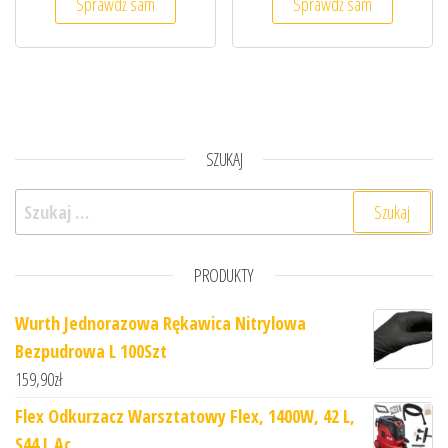
Sprawdź sam
Sprawdź sam
SZUKAJ
Szukaj:
PRODUKTY
Wurth Jednorazowa Rękawica Nitrylowa
Bezpudrowa L 100Szt
159,90
zł
Flex Odkurzacz Warsztatowy Flex, 1400W, 42 L,
S44 L Ac