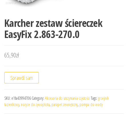
Karcher zestaw ściereczek
EasyFix 2.863-270.0
65,90
zł
Sprawdź sam
SKU:
e1fa43994706
Category:
Akcesoria do utrzymania czystości
Tags:
grzejnik
łazienkowy
,
nożyce do żywopłotu
,
parapet zewnętrzny
,
pompa do wody