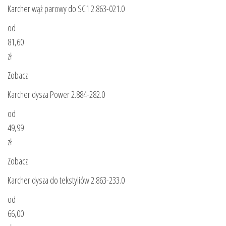
Karcher wąż parowy do SC1 2.863-021.0
od
81,60
zł
Zobacz
Karcher dysza Power 2.884-282.0
od
49,99
zł
Zobacz
Karcher dysza do tekstyliów 2.863-233.0
od
66,00