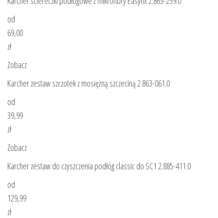
Karcher ściereczki podłogowe z mikrofibry Easyfix 2.863-259.0
od
69,00
zł
Zobacz
Karcher zestaw szczotek z mosiężną szczeciną 2.863-061.0
od
39,99
zł
Zobacz
Karcher zestaw do czyszczenia podłóg classic do SC1 2.885-411.0
od
129,99
zł