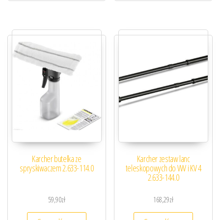
Karcher butelka ze
Karcher zestaw lanc
spryskiwaczem 2.633-114.0
teleskopowych do WV i KV 4
2.633-144.0
59,90
zł
168,29
zł