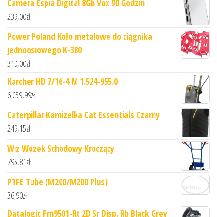
Camera Espia Digital 8Gb Vox 90 Godzin
239,00
zł
Power Poland Koło metalowe do ciągnika
jednoosiowego K-380
310,00
zł
Karcher HD 7/16-4 M 1.524-955.0
6 039,99
zł
Caterpillar Kamizelka Cat Essentials Czarny
249,15
zł
Wiz Wózek Schodowy Kroczący
795,81
zł
PTFE Tube (M200/M200 Plus)
36,90
zł
Datalogic Pm9501-Rt 2D Sr Disp. Rb Black Grey