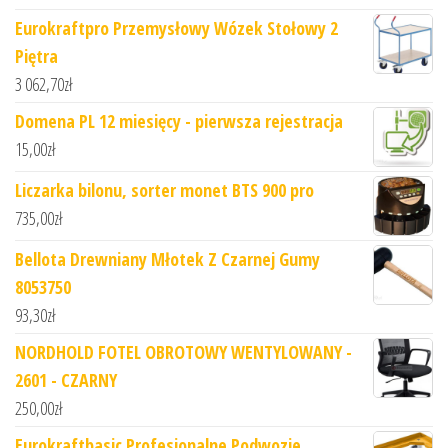
Eurokraftpro Przemysłowy Wózek Stołowy 2
Piętra
3 062,70
zł
Domena PL 12 miesięcy - pierwsza rejestracja
15,00
zł
Liczarka bilonu, sorter monet BTS 900 pro
735,00
zł
Bellota Drewniany Młotek Z Czarnej Gumy
8053750
93,30
zł
NORDHOLD FOTEL OBROTOWY WENTYLOWANY -
2601 - CZARNY
250,00
zł
Eurokraftbasic Profesjonalne Podwozie