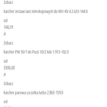
Zobacz
Karcher zestaw lanc teleskopowych do WV i KV 4 2.633-144.0
od
168,29
zł
Zobacz
Karcher PW 30/1 do Puzzi 10/2 Adv 1.913-102.0
od
3300,00
zł
Zobacz
Karcher parowa szczotka turbo 2.863-159.0
od