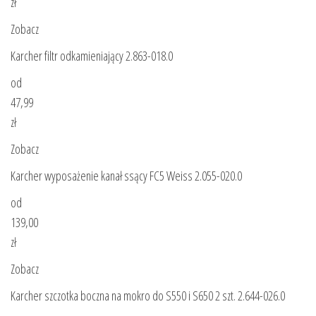
zł
Zobacz
Karcher filtr odkamieniający 2.863-018.0
od
47,99
zł
Zobacz
Karcher wyposażenie kanał ssący FC5 Weiss 2.055-020.0
od
139,00
zł
Zobacz
Karcher szczotka boczna na mokro do S550 i S650 2 szt. 2.644-026.0