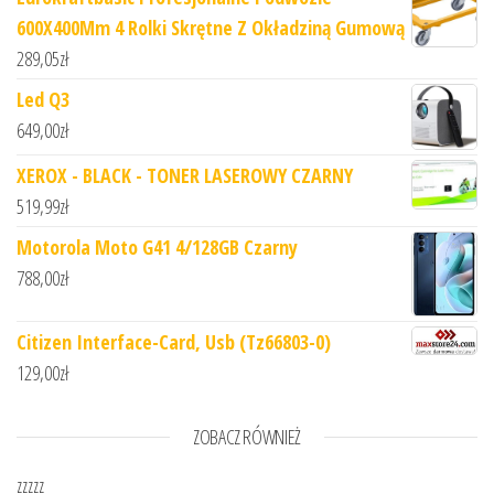
600X400Mm 4 Rolki Skrętne Z Okładziną Gumową
289,05
zł
Led Q3
649,00
zł
XEROX - BLACK - TONER LASEROWY CZARNY
519,99
zł
Motorola Moto G41 4/128GB Czarny
788,00
zł
Citizen Interface-Card, Usb (Tz66803-0)
129,00
zł
ZOBACZ RÓWNIEŻ
zzzzz