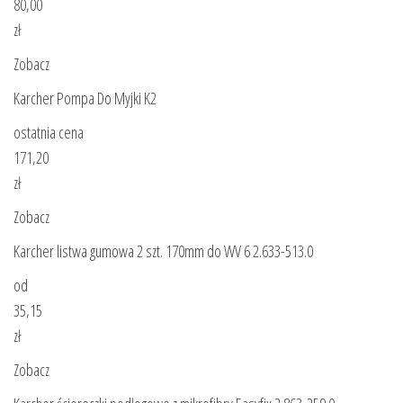
80,00
zł
Zobacz
Karcher Pompa Do Myjki K2
ostatnia cena
171,20
zł
Zobacz
Karcher listwa gumowa 2 szt. 170mm do WV 6 2.633-513.0
od
35,15
zł
Zobacz