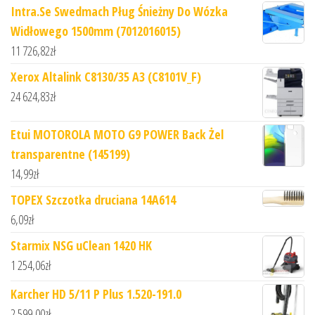
Intra.Se Swedmach Pług Śnieżny Do Wózka
Widłowego 1500mm (7012016015)
11 726,82
zł
Xerox Altalink C8130/35 A3 (C8101V_F)
24 624,83
zł
Etui MOTOROLA MOTO G9 POWER Back Żel
transparentne (145199)
14,99
zł
TOPEX Szczotka druciana 14A614
6,09
zł
Starmix NSG uClean 1420 HK
1 254,06
zł
Karcher HD 5/11 P Plus 1.520-191.0
2 599,00
zł