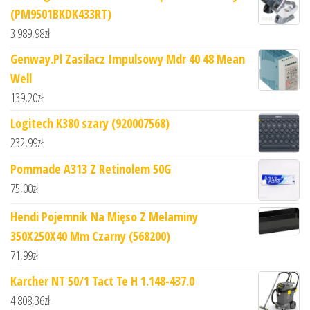
(PM9501BKDK433RT)
3 989,98
zł
Genway.Pl Zasilacz Impulsowy Mdr 40 48 Mean
Well
139,20
zł
Logitech K380 szary (920007568)
232,99
zł
Pommade A313 Z Retinolem 50G
75,00
zł
Hendi Pojemnik Na Mięso Z Melaminy
350X250X40 Mm Czarny (568200)
71,99
zł
Karcher NT 50/1 Tact Te H 1.148-437.0
4 808,36
zł