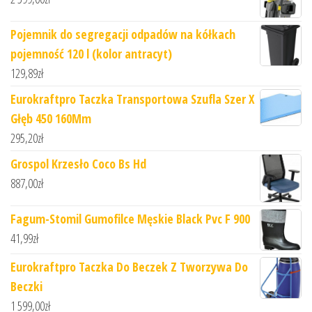
Pojemnik do segregacji odpadów na kółkach
pojemność 120 l (kolor antracyt)
129,89
zł
Eurokraftpro Taczka Transportowa Szufla Szer X
Głęb 450 160Mm
295,20
zł
Grospol Krzesło Coco Bs Hd
887,00
zł
Fagum-Stomil Gumofilce Męskie Black Pvc F 900
41,99
zł
Eurokraftpro Taczka Do Beczek Z Tworzywa Do
Beczki
1 599,00
zł