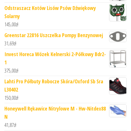
Odstraszacz Kotów Lisów Psów Dźwiękowy
Solarny
145,00
zł
Greenstar 22816 Uszczelka Pompy Benzynowej
31,69
zł
Invest Horeca Wózek Kelnerski 2-Półkowy Bdr2-
1
375,00
zł
Lahti Pro Półbuty Robocze Skóra/Oxford Sb Sra
L30402
150,00
zł
Honeywell Rękawice Nitrylowe M - Hw-Nitdex88
N
41,87
zł