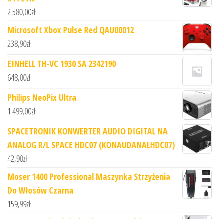
2 580,00
zł
Microsoft Xbox Pulse Red QAU00012
238,90
zł
EINHELL TH-VC 1930 SA 2342190
648,00
zł
Philips NeoPix Ultra
1 499,00
zł
SPACETRONIK KONWERTER AUDIO DIGITAL NA
ANALOG R/L SPACE HDC07 (KONAUDANALHDC07)
42,90
zł
Moser 1400 Professional Maszynka Strzyżenia
Do Włosów Czarna
159,99
zł