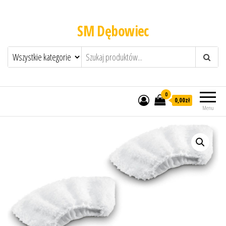
SM Dębowiec
0
0,00zł
Menu