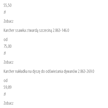
55,50
zł
Zobacz
Karcher ssawka z twardą szczeciną 2.863-146.0
od
75,00
zł
Zobacz
Karcher nakładka na dyszę do odświeżania dywanów 2.863-269.0
od
59,89
zł
Zobacz