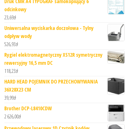
Druk CMR A4 TYPOGRAF samokopiujący 6
odcinkowy
23,69
zł
Uniwersalna wyciskarka doczołowa - Tylny
odpływ wody
526,93
zł
Rygiel elektromagnetyczny XS12R symetryczny
rewersyjny 16,5 mm DC
118,23
zł
HARD HEAD POJEMNIK DO PRZECHOWYWANIA
36X28X23 CM
39,99
zł
Brother DCP-L8410CDW
2 626,00
zł
Przewodowy laserowy 1D Czytnik kodów