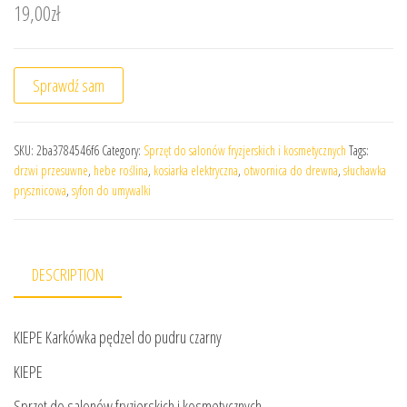
19,00
zł
Sprawdź sam
SKU:
2ba3784546f6
Category:
Sprzęt do salonów fryzjerskich i kosmetycznych
Tags:
drzwi przesuwne
,
hebe roślina
,
kosiarka elektryczna
,
otwornica do drewna
,
słuchawka
prysznicowa
,
syfon do umywalki
DESCRIPTION
KIEPE Karkówka pędzel do pudru czarny
KIEPE
Sprzęt do salonów fryzjerskich i kosmetycznych