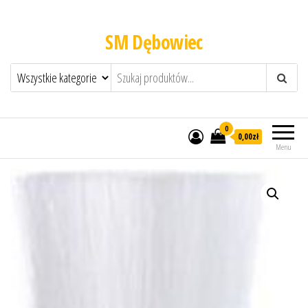
SM Dębowiec
0
0,00zł
Menu