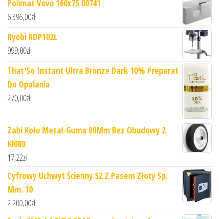
Polimat Vovo 160x75 00741
6 396,00
zł
Ryobi RDP102L
999,00
zł
That'So Instant Ultra Bronze Dark 10% Preparat
Do Opalania
270,00
zł
Zabi Koło Metal-Guma 80Mm Bez Obudowy 2
Kl080
17,22
zł
Cyfrowy Uchwyt Ścienny S2 Z Pasem Złoty Sp.
Mm. 10
2 200,00
zł