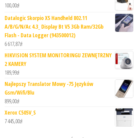
100,00
zł
Datalogic Skorpio X5 Handheld 802.11
A/B/G/N/Ac 4.3_ Display Bt V5 3Gb Ram/32Gb
Flash - Data Logger (943500012)
6 617,87
zł
HIKVISION SYSTEM MONITORINGU ZEWNĘTRZNY
2 KAMERY
189,99
zł
Najlepszy Translator Mowy -75 Języków
Gsm/Wifi/Blu
899,00
zł
Xerox C505V_S
7 445,00
zł