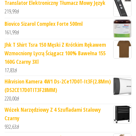
Translator Elektroniczny Tłumacz Mowy Język
219,99
zł
Biovico Sizarol Complex Forte 500ml
161,99
zł
Jhk T Shirt Tsra 150 Męski Z Krótkim Rękawem
Wzmocniony Lycrą Ściągacz 100% Bawełna 155
160G Czarny 3Xl
17,83
zł
Hikvision Kamera 4W1 Ds-2Ce17D0T-It3F(2.8Mm)
(DS2CE17D0TIT3F28MM)
220,00
zł
Wózek Narzędziowy Z 4 Szufladami Stalowy
Czarny
932,63
zł