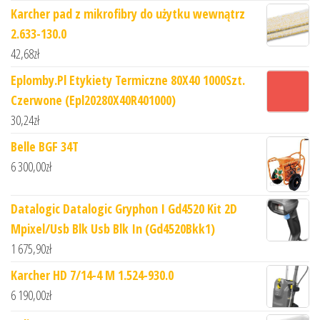
Karcher pad z mikrofibry do użytku wewnątrz
2.633-130.0
42,68
zł
Eplomby.Pl Etykiety Termiczne 80X40 1000Szt.
Czerwone (Epl20280X40R401000)
30,24
zł
Belle BGF 34T
6 300,00
zł
Datalogic Datalogic Gryphon I Gd4520 Kit 2D
Mpixel/Usb Blk Usb Blk In (Gd4520Bkk1)
1 675,90
zł
Karcher HD 7/14-4 M 1.524-930.0
6 190,00
zł