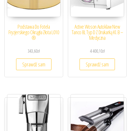
Podstawa Do Fotela
Active Woson Autoklaw New
Fryzjerskiego Okrągła Złota L010
Tanco 8L Typ D Z Drukarką Kl. B –
®
Medyczna
343,60
zł
4 400,10
zł
Sprawdź sam
Sprawdź sam