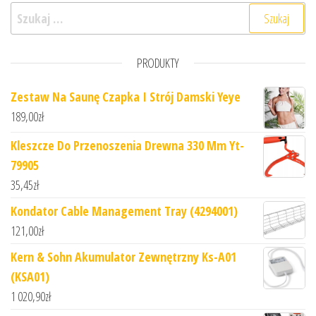
Szukaj:
PRODUKTY
Zestaw Na Saunę Czapka I Strój Damski Yeye
189,00
zł
Kleszcze Do Przenoszenia Drewna 330 Mm Yt-
79905
35,45
zł
Kondator Cable Management Tray (4294001)
121,00
zł
Kern & Sohn Akumulator Zewnętrzny Ks-A01
(KSA01)
1 020,90
zł