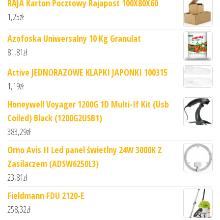
RAJA Karton Pocztowy Rajapost 100X80X60
1,25
zł
Azofoska Uniwersalny 10 Kg Granulat
81,81
zł
Active JEDNORAZOWE KLAPKI JAPONKI 100315
1,19
zł
Honeywell Voyager 1200G 1D Multi-If Kit (Usb
Coiled) Black (1200G2USB1)
383,29
zł
Orno Avis II Led panel świetlny 24W 3000K Z
Zasilaczem (ADSW6250L3)
23,81
zł
Fieldmann FDU 2120-E
258,32
zł