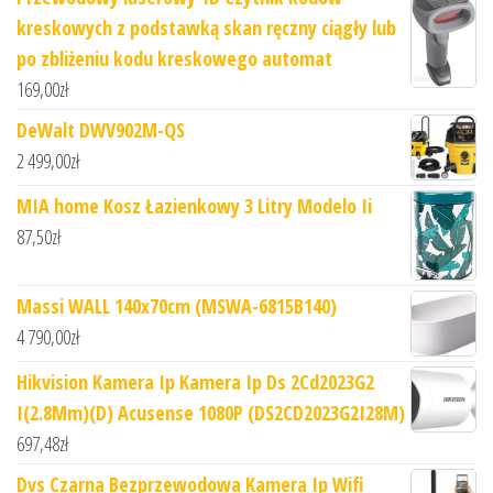
kreskowych z podstawką skan ręczny ciągły lub
po zbliżeniu kodu kreskowego automat
169,00
zł
DeWalt DWV902M-QS
2 499,00
zł
MIA home Kosz Łazienkowy 3 Litry Modelo Ii
87,50
zł
Massi WALL 140x70cm (MSWA-6815B140)
4 790,00
zł
Hikvision Kamera Ip Kamera Ip Ds 2Cd2023G2
I(2.8Mm)(D) Acusense 1080P (DS2CD2023G2I28M)
697,48
zł
Dvs Czarna Bezprzewodowa Kamera Ip Wifi