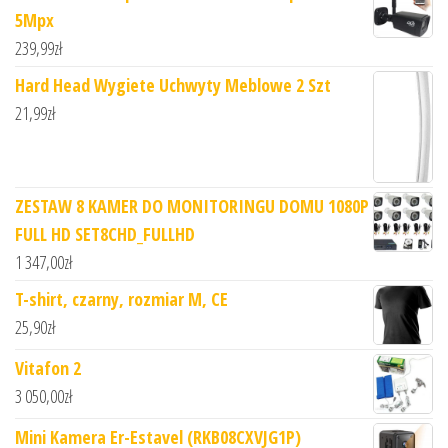
5Mpx
239,99
zł
Hard Head Wygiete Uchwyty Meblowe 2 Szt
21,99
zł
ZESTAW 8 KAMER DO MONITORINGU DOMU 1080P
FULL HD SET8CHD_FULLHD
1 347,00
zł
T-shirt, czarny, rozmiar M, CE
25,90
zł
Vitafon 2
3 050,00
zł
Mini Kamera Er-Estavel (RKB08CXVJG1P)