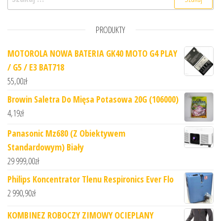
PRODUKTY
MOTOROLA NOWA BATERIA GK40 MOTO G4 PLAY
/ G5 / E3 BAT718
55,00
zł
Browin Saletra Do Mięsa Potasowa 20G (106000)
4,19
zł
Panasonic Mz680 (Z Obiektywem
Standardowym) Biały
29 999,00
zł
Philips Koncentrator Tlenu Respironics Ever Flo
2 990,90
zł
KOMBINEZ ROBOCZY ZIMOWY OCIEPLANY