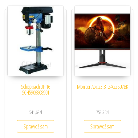
Scheppach DP 16
Monitor Aoc 23,8″ 24G2SU/BK
SCH5906808901
541,62
zł
758,30
zł
Sprawdź sam
Sprawdź sam