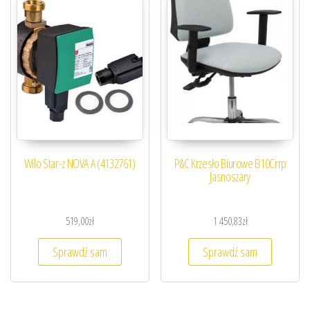
Wilo Star-z NOVA A (4132761)
P&C Krzesło Biurowe B10Crrp
Jasnoszary
519,00
zł
1 450,83
zł
Sprawdź sam
Sprawdź sam