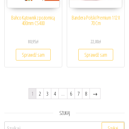
Bahco Kątownik z poziomicą
Bandera Polski Premium 112 X
400mm CS400
70 Cm
80,95
zł
22,00
zł
Sprawdź sam
Sprawdź sam
1
2
3
4
…
6
7
8
→
SZUKAJ
Szukaj: