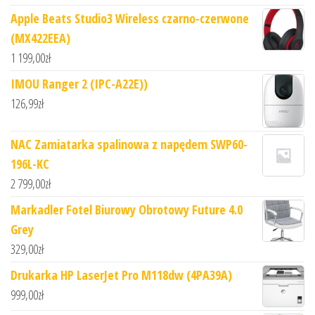
Apple Beats Studio3 Wireless czarno-czerwone
(MX422EEA)
1 199,00
zł
IMOU Ranger 2 (IPC-A22E))
126,99
zł
NAC Zamiatarka spalinowa z napędem SWP60-
196L-KC
2 799,00
zł
Markadler Fotel Biurowy Obrotowy Future 4.0
Grey
329,00
zł
Drukarka HP LaserJet Pro M118dw (4PA39A)
999,00
zł