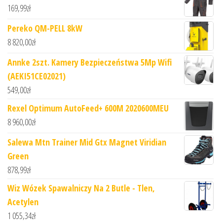
169,99
zł
Pereko QM-PELL 8kW
8 820,00
zł
Annke 2szt. Kamery Bezpieczeństwa 5Mp Wifi
(AEKI51CE02021)
549,00
zł
Rexel Optimum AutoFeed+ 600M 2020600MEU
8 960,00
zł
Salewa Mtn Trainer Mid Gtx Magnet Viridian
Green
878,99
zł
Wiz Wózek Spawalniczy Na 2 Butle - Tlen,
Acetylen
1 055,34
zł