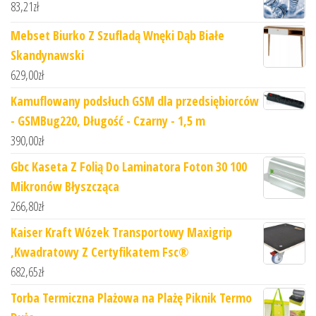
83,21
zł
Mebset Biurko Z Szufladą Wnęki Dąb Białe
Skandynawski
629,00
zł
Kamuflowany podsłuch GSM dla przedsiębiorców
- GSMBug220, Długość - Czarny - 1,5 m
390,00
zł
Gbc Kaseta Z Folią Do Laminatora Foton 30 100
Mikronów Błyszcząca
266,80
zł
Kaiser Kraft Wózek Transportowy Maxigrip
,Kwadratowy Z Certyfikatem Fsc®
682,65
zł
Torba Termiczna Plażowa na Plażę Piknik Termo