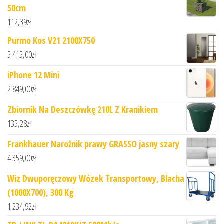
50cm
112,39
zł
Purmo Kos V21 2100X750
5 415,00
zł
iPhone 12 Mini
2 849,00
zł
Zbiornik Na Deszczówkę 210L Z Kranikiem
135,28
zł
Frankhauer Narożnik prawy GRASSO jasny szary
4 359,00
zł
Wiz Dwuporęczowy Wózek Transportowy, Blacha
(1000X700), 300 Kg
1 234,92
zł