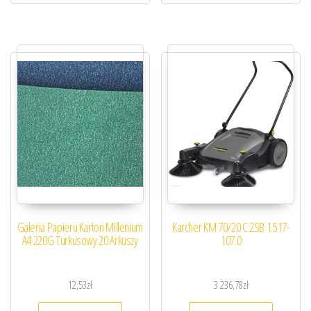
Galeria Papieru Karton Millenium
Karcher KM 70/20 C 2SB 1.517-
A4 220G Turkusowy 20 Arkuszy
107.0
12,53
zł
3 236,78
zł