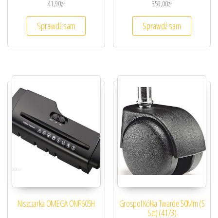
41,90
zł
359,00
zł
Sprawdź sam
Sprawdź sam
Niszczarka OMEGA ONP605H
Grospol Kółka Twarde 50Mm (5
Szt) (4173)