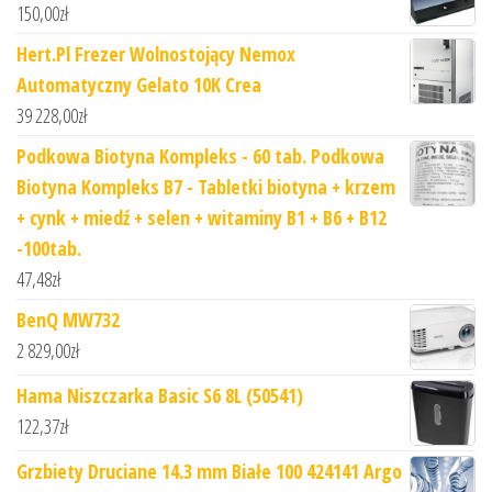
150,00
zł
Hert.Pl Frezer Wolnostojący Nemox
Automatyczny Gelato 10K Crea
39 228,00
zł
Podkowa Biotyna Kompleks - 60 tab. Podkowa
Biotyna Kompleks B7 - Tabletki biotyna + krzem
+ cynk + miedź + selen + witaminy B1 + B6 + B12
-100tab.
47,48
zł
BenQ MW732
2 829,00
zł
Hama Niszczarka Basic S6 8L (50541)
122,37
zł
Grzbiety Druciane 14.3 mm Białe 100 424141 Argo