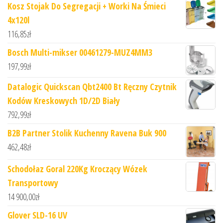
Kosz Stojak Do Segregacji + Worki Na Śmieci
4x120l
116,85
zł
Bosch Multi-mikser 00461279-MUZ4MM3
197,99
zł
Datalogic Quickscan Qbt2400 Bt Ręczny Czytnik
Kodów Kreskowych 1D/2D Biały
792,99
zł
B2B Partner Stolik Kuchenny Ravena Buk 900
462,48
zł
Schodołaz Goral 220Kg Kroczący Wózek
Transportowy
14 900,00
zł
Glover SLD-16 UV