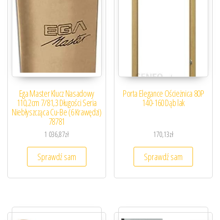
Ega Master Klucz Nasadowy
Porta Elegance Ościeżnica 80P
110,2cm 7/81,3 Długości Seria
140-160 Dąb lak
Niebłyszcząca Cu-Be (6 Krawędzi)
78781
1 036,87
zł
170,13
zł
Sprawdź sam
Sprawdź sam