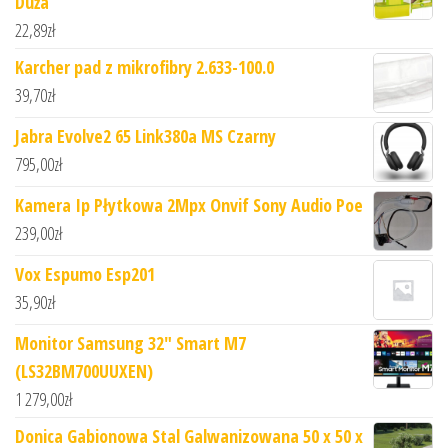
Duża
22,89
zł
Karcher pad z mikrofibry 2.633-100.0
39,70
zł
Jabra Evolve2 65 Link380a MS Czarny
795,00
zł
Kamera Ip Płytkowa 2Mpx Onvif Sony Audio Poe
239,00
zł
Vox Espumo Esp201
35,90
zł
Monitor Samsung 32" Smart M7
(LS32BM700UUXEN)
1 279,00
zł
Donica Gabionowa Stal Galwanizowana 50 x 50 x