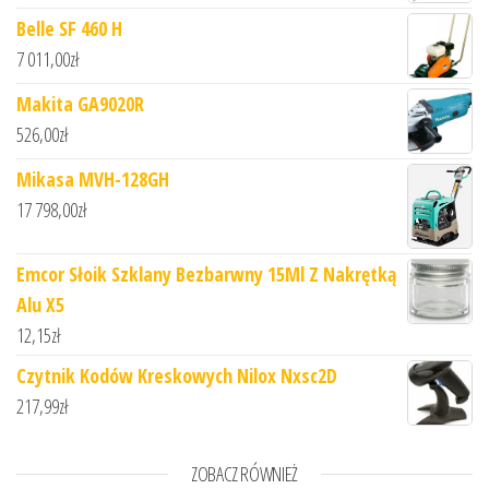
Belle SF 460 H
7 011,00
zł
Makita GA9020R
526,00
zł
Mikasa MVH-128GH
17 798,00
zł
Emcor Słoik Szklany Bezbarwny 15Ml Z Nakrętką
Alu X5
12,15
zł
Czytnik Kodów Kreskowych Nilox Nxsc2D
217,99
zł
ZOBACZ RÓWNIEŻ