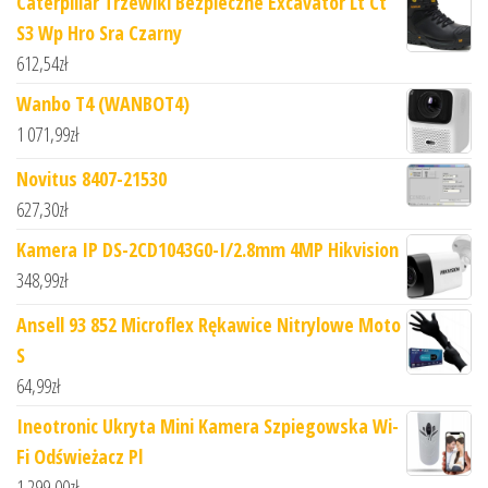
Caterpillar Trzewiki Bezpieczne Excavator Lt Ct
S3 Wp Hro Sra Czarny
612,54
zł
Wanbo T4 (WANBOT4)
1 071,99
zł
Novitus 8407-21530
627,30
zł
Kamera IP DS-2CD1043G0-I/2.8mm 4MP Hikvision
348,99
zł
Ansell 93 852 Microflex Rękawice Nitrylowe Moto
S
64,99
zł
Ineotronic Ukryta Mini Kamera Szpiegowska Wi-
Fi Odświeżacz Pl
1 299,00
zł