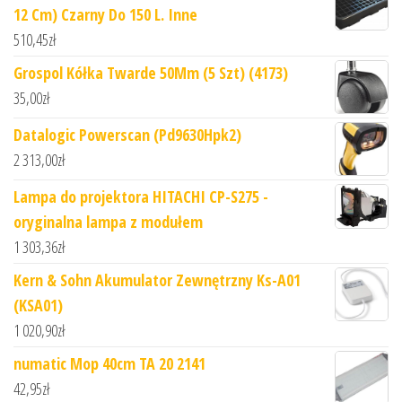
12 Cm) Czarny Do 150 L. Inne
510,45
zł
Grospol Kółka Twarde 50Mm (5 Szt) (4173)
35,00
zł
Datalogic Powerscan (Pd9630Hpk2)
2 313,00
zł
Lampa do projektora HITACHI CP-S275 -
oryginalna lampa z modułem
1 303,36
zł
Kern & Sohn Akumulator Zewnętrzny Ks-A01
(KSA01)
1 020,90
zł
numatic Mop 40cm TA 20 2141
42,95
zł