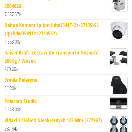
5904026
7 687,57
zł
Dahua Kamera Ip Ipc-Hdw3541T-Zs-27135-S2
(Ipchdw3541Tzs27135S2)
1 668,00
zł
Kaiser Kraft Zestaw Do Transportu Nośność
200Kg / Wózek
270,60
zł
Ermila Peleryna
51,20
zł
Polycom Studio
3 548,00
zł
Vidaxl 12 Kółek Nieskrętnych 125 Mm (277967)
282,84
zł