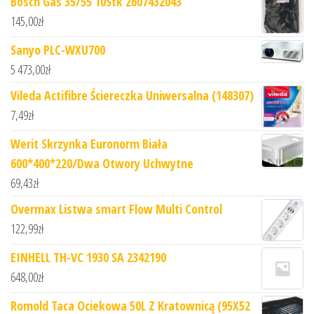
Bosch Gas 35/55 10Stk 2607432043
145,00
zł
Sanyo PLC-WXU700
5 473,00
zł
Vileda Actifibre Ściereczka Uniwersalna (148307)
7,49
zł
Werit Skrzynka Euronorm Biała
600*400*220/Dwa Otwory Uchwytne
69,43
zł
Overmax Listwa smart Flow Multi Control
122,99
zł
EINHELL TH-VC 1930 SA 2342190
648,00
zł
Romold Taca Ociekowa 50L Z Kratownicą (95X52