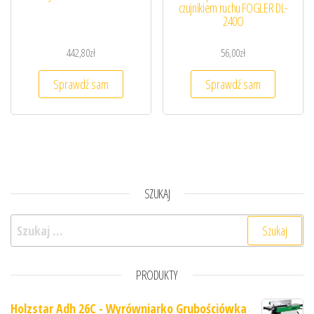
czujnikiem ruchu FOGLER DL-
240O
442,80
zł
56,00
zł
Sprawdź sam
Sprawdź sam
SZUKAJ
Szukaj:
PRODUKTY
Holzstar Adh 26C - Wyrówniarko Grubościówka