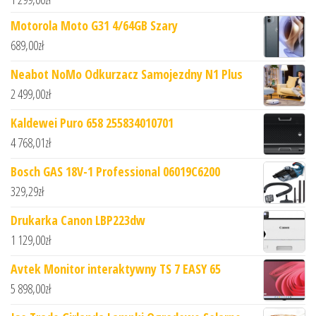
Motorola Moto G31 4/64GB Szary
689,00
zł
Neabot NoMo Odkurzacz Samojezdny N1 Plus
2 499,00
zł
Kaldewei Puro 658 255834010701
4 768,01
zł
Bosch GAS 18V-1 Professional 06019C6200
329,29
zł
Drukarka Canon LBP223dw
1 129,00
zł
Avtek Monitor interaktywny TS 7 EASY 65
5 898,00
zł