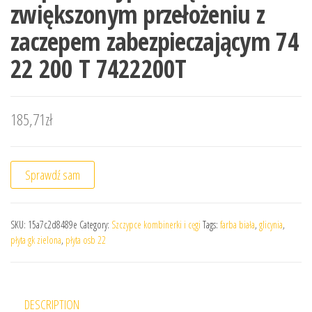
zwiększonym przełożeniu z
zaczepem zabezpieczającym 74
22 200 T 7422200T
185,71
zł
Sprawdź sam
SKU:
15a7c2d8489e
Category:
Szczypce kombinerki i cęgi
Tags:
farba biała
,
glicynia
,
płyta gk zielona
,
płyta osb 22
DESCRIPTION