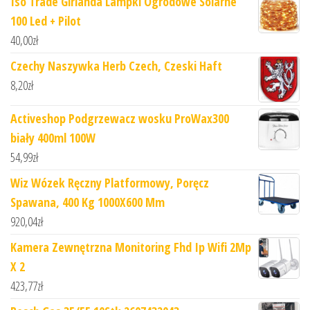
Iso Trade Girlanda Lampki Ogrodowe Solarne
100 Led + Pilot
40,00
zł
Czechy Naszywka Herb Czech, Czeski Haft
8,20
zł
Activeshop Podgrzewacz wosku ProWax300
biały 400ml 100W
54,99
zł
Wiz Wózek Ręczny Platformowy, Poręcz
Spawana, 400 Kg 1000X600 Mm
920,04
zł
Kamera Zewnętrzna Monitoring Fhd Ip Wifi 2Mp
X 2
423,77
zł