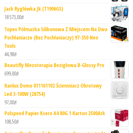
Jack Ryglówka Jk (T1906GS)
18 573,00
zł
Topex Półmaska Silikonowa Z Miejscem Na Dwa
Pochłaniacze (Bez Pochłaniaczy) 97-350 Neo
Tools
44,98
zł
Beautifly Mezoterapia Bezigłowa B-Glossy Pro
699,00
zł
Kanlux Domo 011161102 Ściemniacz Obrotowy
Led 3-100W (28754)
97,00
zł
Polspeed Papier Ksero A4 80G 1 Karton 2500Ark
108,50
zł