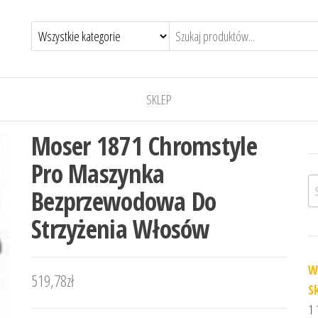
SKLEP
Moser 1871 Chromstyle
Pro Maszynka
Sz
Bezprzewodowa Do
Strzyżenia Włosów
W
519,78
zł
S
1 