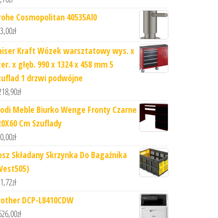
rohe Cosmopolitan 40535Al0
3,00
zł
aiser Kraft Wózek warsztatowy wys. x
zer. x głęb. 990 x 1324 x 458 mm 5
zuflad 1 drzwi podwójne
218,90
zł
odi Meble Biurko Wenge Fronty Czarne
20X60 Cm Szuflady
0,00
zł
osz Składany Skrzynka Do Bagażnika
West505)
1,72
zł
rother DCP-L8410CDW
626,00
zł