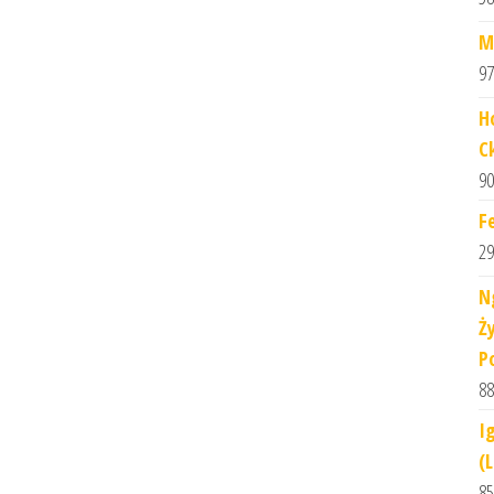
M
97
H
C
90
F
29
N
Ż
P
88
I
(
85