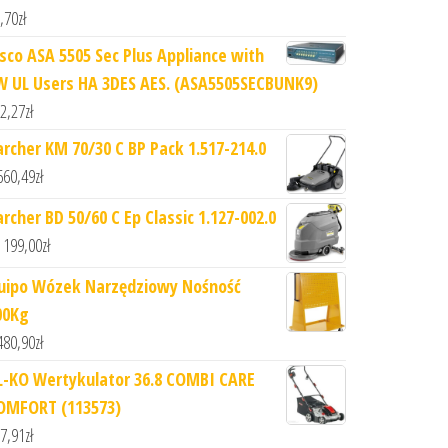
,70
zł
isco ASA 5505 Sec Plus Appliance with
W UL Users HA 3DES AES. (ASA5505SECBUNK9)
2,27
zł
archer KM 70/30 C BP Pack 1.517-214.0
660,49
zł
archer BD 50/60 C Ep Classic 1.127-002.0
 199,00
zł
uipo Wózek Narzędziowy Nośność
00Kg
480,90
zł
L-KO Wertykulator 36.8 COMBI CARE
OMFORT (113573)
7,91
zł