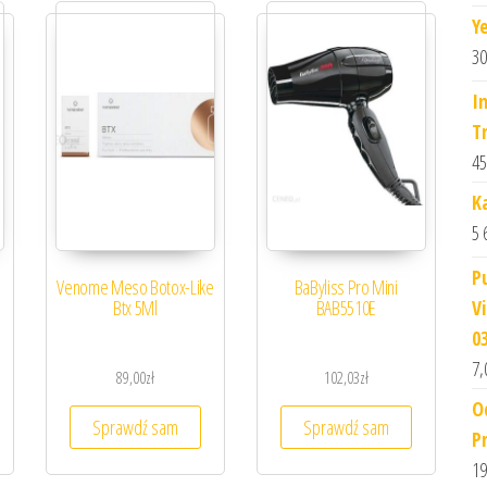
Y
30
I
T
45
K
5 
P
a
Venome Meso Botox-Like
BaByliss Pro Mini
Btx 5Ml
BAB5510E
V
0
7,
89,00
zł
102,03
zł
O
Sprawdź sam
Sprawdź sam
P
19