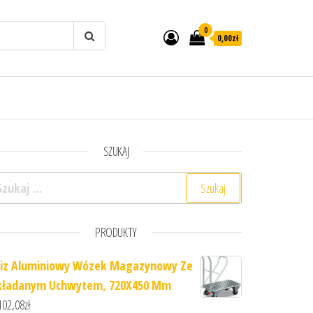
0
0,00zł
SZUKAJ
ukaj:
PRODUKTY
iz Aluminiowy Wózek Magazynowy Ze
kładanym Uchwytem, 720X450 Mm
102,08
zł