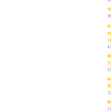
G
36
K
s
s
4 
M
1
57
K
(
12
B
2 