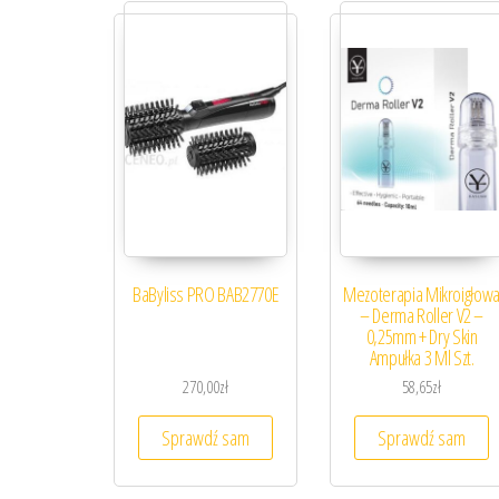
BaByliss PRO BAB2770E
Mezoterapia Mikroigłow
– Derma Roller V2 –
0,25mm + Dry Skin
Ampułka 3 Ml Szt.
270,00
zł
58,65
zł
Sprawdź sam
Sprawdź sam