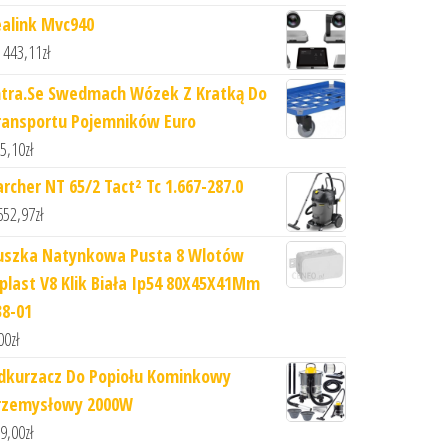
ealink Mvc940
 443,11
zł
ntra.Se Swedmach Wózek Z Kratką Do
ransportu Pojemników Euro
5,10
zł
archer NT 65/2 Tact² Tc 1.667-287.0
652,97
zł
uszka Natynkowa Pusta 8 Wlotów
iplast V8 Klik Biała Ip54 80X45X41Mm
38-01
00
zł
dkurzacz Do Popiołu Kominkowy
rzemysłowy 2000W
9,00
zł