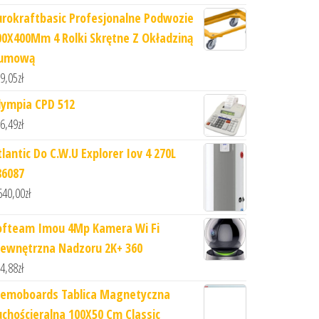
urokraftbasic Profesjonalne Podwozie
00X400Mm 4 Rolki Skrętne Z Okładziną
umową
9,05
zł
lympia CPD 512
6,49
zł
tlantic Do C.W.U Explorer Iov 4 270L
86087
640,00
zł
ofteam Imou 4Mp Kamera Wi Fi
ewnętrzna Nadzoru 2K+ 360
4,88
zł
emoboards Tablica Magnetyczna
uchościeralna 100X50 Cm Classic