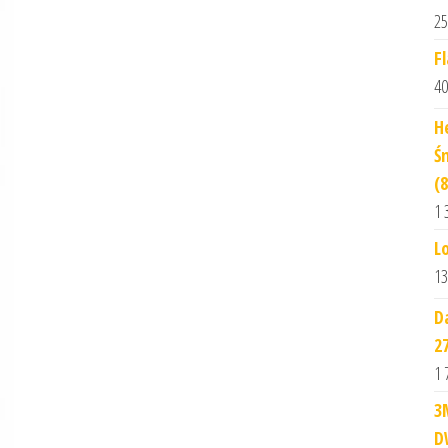
25
F
40
H
Ś
(8
1 
L
13
D
2
1 
3
D