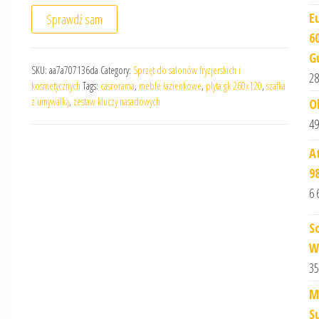
E
Sprawdź sam
6
G
SKU:
aa7a707136da
Category:
Sprzęt do salonów fryzjerskich i
28
kosmetycznych
Tags:
casrorama
,
meble łazienkowe
,
plyta gk 260x120
,
szafka
z umywalką
,
zestaw kluczy nasadowych
O
49
A
9
6 
S
W
35
M
S