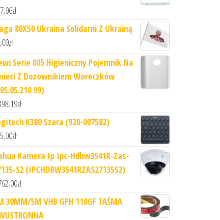
7,06
zł
laga 80X50 Ukraina Solidarni Z Ukrainą
,00
zł
ewi Serie 805 Higieniczny Pojemnik Na
mieci Z Dozownikiem Woreczków
05.05.210 99)
398,19
zł
ogitech K380 Szara (920-007582)
5,00
zł
ahua Kamera Ip Ipc-Hdbw3541R-Zas-
7135-S2 (IPCHDBW3541RZAS27135S2)
762,00
zł
M 30MM/5M VHB GPH 110GF TAŚMA
WUSTRONNA