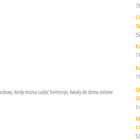
73
C
S
55
K
7 
K
11
Q
rodowy, kiedy można sadzić hortensje, kwiaty do domu zielone
2
3 
A
C
52