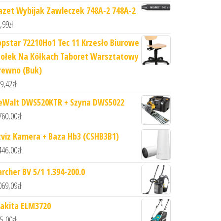
azet Wybijak Zawleczek 748A-2 748A-2
,99
zł
opstar 72210Ho1 Tec 11 Krzesło Biurowe
tołek Na Kółkach Taboret Warsztatowy
rewno (Buk)
9,42
zł
eWalt DWS520KTR + Szyna DWS5022
760,00
zł
zviz Kamera + Baza Hb3 (CSHB3B1)
446,00
zł
archer BV 5/1 1.394-200.0
069,09
zł
akita ELM3720
5,00
zł