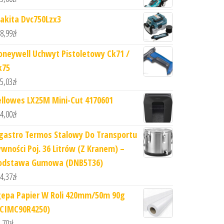
akita Dvc750Lzx3
8,99
zł
oneywell Uchwyt Pistoletowy Ck71 /
k75
5,03
zł
ellowes LX25M Mini-Cut 4170601
4,00
zł
gastro Termos Stalowy Do Transportu
ywności Poj. 36 Litrów (Z Kranem) –
odstawa Gumowa (DNB5T36)
4,37
zł
gepa Papier W Roli 420mm/50m 90g
LCIMC90R4250)
,70
zł