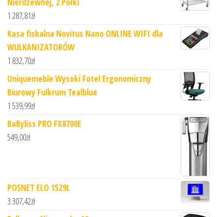
Nierdzewnej, 2 Półki
1 287,81
zł
Kasa fiskalna Novitus Nano ONLINE WIFI dla
WULKANIZATORÓW
1 832,70
zł
Uniquemeble Wysoki Fotel Ergonomiczny
Biurowy Fulkrum Tealblue
1 539,99
zł
BaByliss PRO FX8700E
549,00
zł
POSNET ELO 1529L
3 307,42
zł