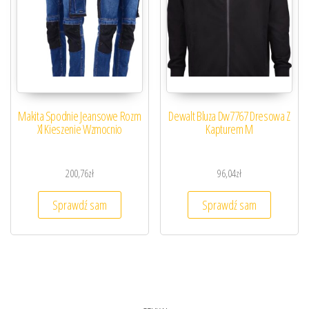
Makita Spodnie Jeansowe Rozm
Dewalt Bluza Dw7767 Dresowa Z
Xl Kieszenie Wzmocnio
Kapturem M
200,76
zł
96,04
zł
Sprawdź sam
Sprawdź sam