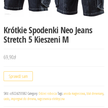
Krótkie Spodenki Neo Jeans
Stretch 5 Kieszeni M
69,90
zł
Sprawdź sam
SKU:
cc922d255582
Category:
Odzież robocza
Tags:
anoda magnezowa
,
blat drewniany
,
casto
,
impregnat do drewna
,
nagrzewnica elektryczna