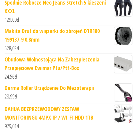
Spodnie Robocze Neo Jeans Stretch 5 kieszeni
XXXL
129,00
zł
Makita Drut do wiązarki do zbrojeń DTR180
199137-9 0.8mm
528,02
zł
Obudowa Wolnostojąca Na Zabezpieczenia
Przepięciowe Ewimar Ptu/Ptf-Box
24,56
zł
Derma Roller Urządzenie Do Mezoterapii
28,99
zł
DAHUA BEZPRZEWODOWY ZESTAW
MONITORINGU 4MPX IP / WI-FI HDD 1TB
979,01
zł