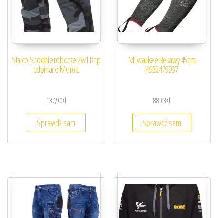
Stalco Spodnie robocze 2w1 Bhp
Milwaukee Rękawy 45cm
odpinane Moro L
4932479937
137,90
zł
88,03
zł
Sprawdź sam
Sprawdź sam