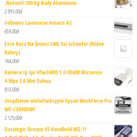
,Nośność 200 Kg Biały Aluminium
2 091,00
zł
Fellowes Laminator Amaris A3
659,00
zł
Esse Kosz Na Śmieci 240L Ssi-Schaefer (Różne
Kolory)
164,00
zł
Kamera Ip Ipc Hfw2449S S Il 0360B Wizsense
4 Mpx 3.6 Mm Dahua
813,00
zł
Urządzenie wielofunkcyjne Epson WorkForce Pro
WF-C5890DWF
2 129,00
zł
Datalogic Skorpio X5 Handheld 802.11