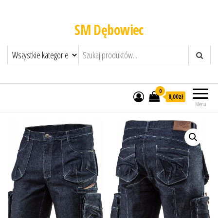
SM Dębowiec
0
0,00zł
Menu