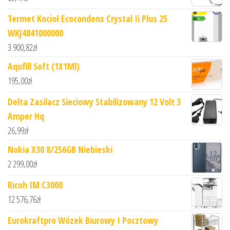
Termet Kocioł Ecocondens Crystal Ii Plus 25
WKJ4841000000
3 900,82
zł
Aqufill Soft (1X1Ml)
195,00
zł
Delta Zasilacz Sieciowy Stabilizowany 12 Volt 3
Amper Hq
26,99
zł
Nokia X30 8/256GB Niebieski
2 299,00
zł
Ricoh IM C3000
12 576,76
zł
Eurokraftpro Wózek Biurowy I Pocztowy