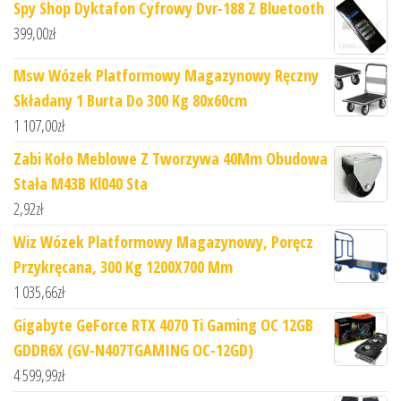
Spy Shop Dyktafon Cyfrowy Dvr-188 Z Bluetooth
399,00
zł
Msw Wózek Platformowy Magazynowy Ręczny
Składany 1 Burta Do 300 Kg 80x60cm
1 107,00
zł
Zabi Koło Meblowe Z Tworzywa 40Mm Obudowa
Stała M43B Kl040 Sta
2,92
zł
Wiz Wózek Platformowy Magazynowy, Poręcz
Przykręcana, 300 Kg 1200X700 Mm
1 035,66
zł
Gigabyte GeForce RTX 4070 Ti Gaming OC 12GB
GDDR6X (GV-N407TGAMING OC-12GD)
4 599,99
zł