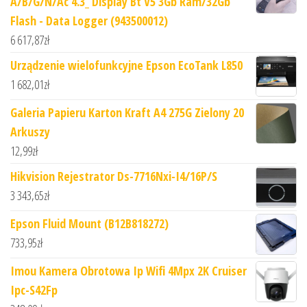
A/B/G/N/Ac 4.3_ Display Bt V5 3Gb Ram/32Gb
Flash - Data Logger (943500012)
6 617,87
zł
Urządzenie wielofunkcyjne Epson EcoTank L850
1 682,01
zł
Galeria Papieru Karton Kraft A4 275G Zielony 20
Arkuszy
12,99
zł
Hikvision Rejestrator Ds-7716Nxi-I4/16P/S
3 343,65
zł
Epson Fluid Mount (B12B818272)
733,95
zł
Imou Kamera Obrotowa Ip Wifi 4Mpx 2K Cruiser
Ipc-S42Fp