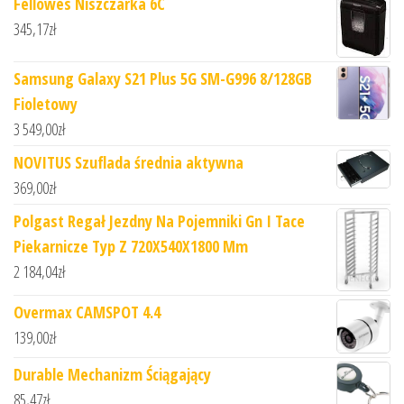
Fellowes Niszczarka 6C
345,17
zł
Samsung Galaxy S21 Plus 5G SM-G996 8/128GB
Fioletowy
3 549,00
zł
NOVITUS Szuflada średnia aktywna
369,00
zł
Polgast Regał Jezdny Na Pojemniki Gn I Tace
Piekarnicze Typ Z 720X540X1800 Mm
2 184,04
zł
Overmax CAMSPOT 4.4
139,00
zł
Durable Mechanizm Ściągający
85,47
zł