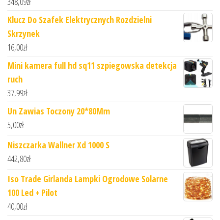
348,09
zł
Klucz Do Szafek Elektrycznych Rozdzielni
Skrzynek
16,00
zł
Mini kamera full hd sq11 szpiegowska detekcja
ruch
37,99
zł
Un Zawias Toczony 20*80Mm
5,00
zł
Niszczarka Wallner Xd 1000 S
442,80
zł
Iso Trade Girlanda Lampki Ogrodowe Solarne
100 Led + Pilot
40,00
zł