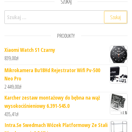
SZUKAJ
Szukaj:
PRODUKTY
Xiaomi Watch S1 Czarny
839,00
zł
Mikrokamera Bu18Hd Rejestrator Wifi Pv-500
Neo Pro
2 449,00
zł
Karcher zestaw montażowy do bębna na wąż
wysokociśnieniowy 6.391-545.0
435,41
zł
Intra.Se Swedmach Wózek Platformowy Ze Stali