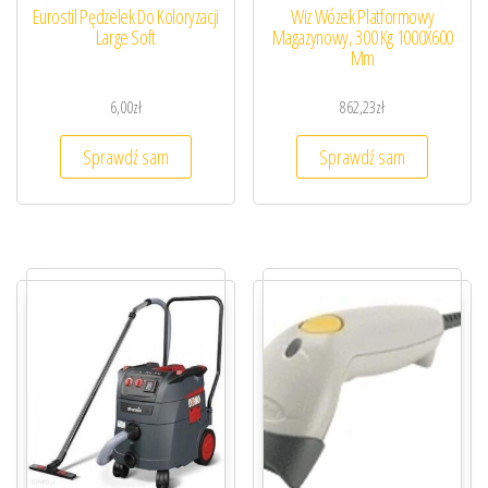
Eurostil Pędzelek Do Koloryzacji
Wiz Wózek Platformowy
Large Soft
Magazynowy, 300 Kg 1000X600
Mm
6,00
zł
862,23
zł
Sprawdź sam
Sprawdź sam