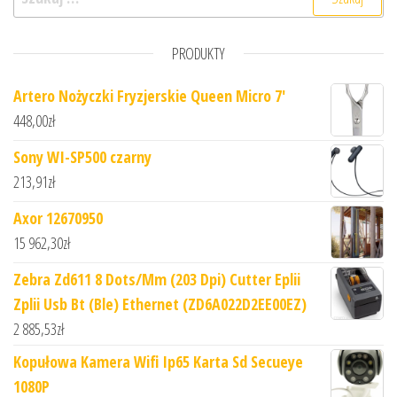
PRODUKTY
Artero Nożyczki Fryzjerskie Queen Micro 7'
448,00
zł
Sony WI-SP500 czarny
213,91
zł
Axor 12670950
15 962,30
zł
Zebra Zd611 8 Dots/Mm (203 Dpi) Cutter Eplii
Zplii Usb Bt (Ble) Ethernet (ZD6A022D2EE00EZ)
2 885,53
zł
Kopułowa Kamera Wifi Ip65 Karta Sd Secueye
1080P