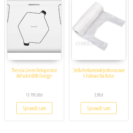
Thessla Green Rekuperator
Stella Reklamówki Jednorazowe
AirPack4 400h Energy+
5 Foliowe Na Rolce
13 199,00
zł
3,98
zł
Sprawdź sam
Sprawdź sam