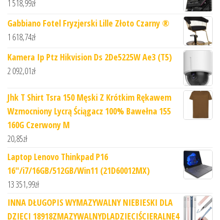
1 518,99
zł
Gabbiano Fotel Fryzjerski Lille Złoto Czarny ®
1 618,74
zł
Kamera Ip Ptz Hikvision Ds 2De5225W Ae3 (T5)
2 092,01
zł
Jhk T Shirt Tsra 150 Męski Z Krótkim Rękawem
Wzmocniony Lycrą Ściągacz 100% Bawełna 155
160G Czerwony M
20,85
zł
Laptop Lenovo Thinkpad P16
16"/i7/16GB/512GB/Win11 (21D60012MX)
13 351,99
zł
INNA DŁUGOPIS WYMAZYWALNY NIEBIESKI DLA
DZIECI 18918ZMAZYWALNYDLADZIECIŚCIERALNE4