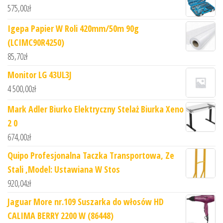
575,00
zł
Igepa Papier W Roli 420mm/50m 90g
(LCIMC90R4250)
85,70
zł
Monitor LG 43UL3J
4 500,00
zł
Mark Adler Biurko Elektryczny Stelaż Biurka Xeno
2 0
674,00
zł
Quipo Profesjonalna Taczka Transportowa, Ze
Stali ,Model: Ustawiana W Stos
920,04
zł
Jaguar More nr.109 Suszarka do włosów HD
CALIMA BERRY 2200 W (86448)