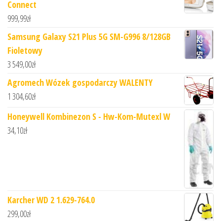
Connect
999,99
zł
Samsung Galaxy S21 Plus 5G SM-G996 8/128GB
Fioletowy
3 549,00
zł
Agromech Wózek gospodarczy WALENTY
1 304,60
zł
Honeywell Kombinezon S - Hw-Kom-Mutexl W
34,10
zł
Karcher WD 2 1.629-764.0
299,00
zł