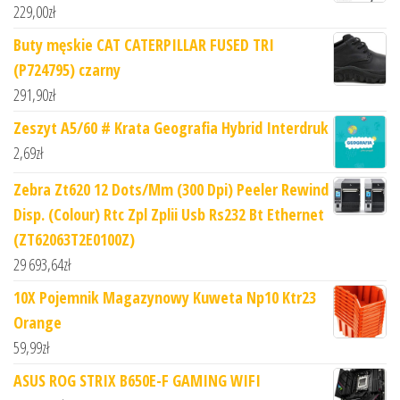
229,00
zł
Buty męskie CAT CATERPILLAR FUSED TRI
(P724795) czarny
291,90
zł
Zeszyt A5/60 # Krata Geografia Hybrid Interdruk
2,69
zł
Zebra Zt620 12 Dots/Mm (300 Dpi) Peeler Rewind
Disp. (Colour) Rtc Zpl Zplii Usb Rs232 Bt Ethernet
(ZT62063T2E0100Z)
29 693,64
zł
10X Pojemnik Magazynowy Kuweta Np10 Ktr23
Orange
59,99
zł
ASUS ROG STRIX B650E-F GAMING WIFI