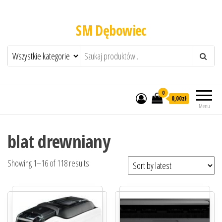
SM Dębowiec
0
0,00zł
Menu
blat drewniany
Showing 1–16 of 118 results