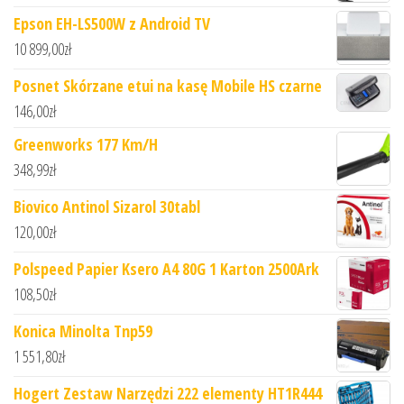
Epson EH-LS500W z Android TV
10 899,00
zł
Posnet Skórzane etui na kasę Mobile HS czarne
146,00
zł
Greenworks 177 Km/H
348,99
zł
Biovico Antinol Sizarol 30tabl
120,00
zł
Polspeed Papier Ksero A4 80G 1 Karton 2500Ark
108,50
zł
Konica Minolta Tnp59
1 551,80
zł
Hogert Zestaw Narzędzi 222 elementy HT1R444