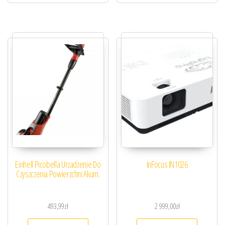
Einhell Picobella Urzadzenie Do
InFocus IN1026
Czyszczenia Powierzchni Akum.
493,99
zł
2 999,00
zł