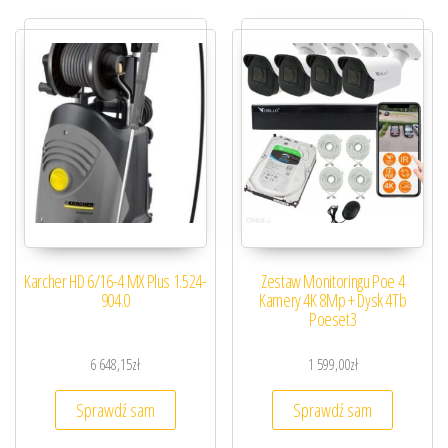
Karcher HD 6/16-4 MX Plus 1.524-
Zestaw Monitoringu Poe 4
904.0
Kamery 4K 8Mp + Dysk 4Tb
Poeset3
6 648,15
zł
1 599,00
zł
Sprawdź sam
Sprawdź sam