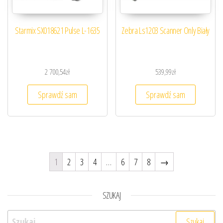
Starmix SX018621 Pulse L-1635
Zebra Ls1203 Scanner Only Biały
2 700,54
zł
539,99
zł
Sprawdź sam
Sprawdź sam
1
2
3
4
…
6
7
8
→
SZUKAJ
Szukaj: