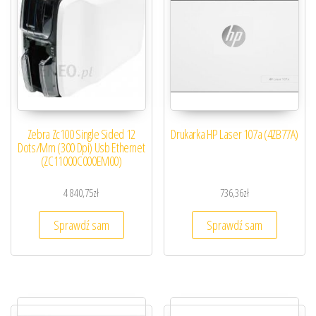
Zebra Zc100 Single Sided 12
Drukarka HP Laser 107a (4ZB77A)
Dots/Mm (300 Dpi) Usb Ethernet
(ZC11000C000EM00)
4 840,75
zł
736,36
zł
Sprawdź sam
Sprawdź sam