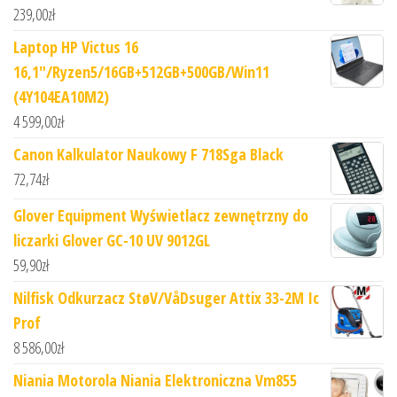
239,00
zł
Laptop HP Victus 16
16,1"/Ryzen5/16GB+512GB+500GB/Win11
(4Y104EA10M2)
4 599,00
zł
Canon Kalkulator Naukowy F 718Sga Black
72,74
zł
Glover Equipment Wyświetlacz zewnętrzny do
liczarki Glover GC-10 UV 9012GL
59,90
zł
Nilfisk Odkurzacz StøV/VåDsuger Attix 33-2M Ic
Prof
8 586,00
zł
Niania Motorola Niania Elektroniczna Vm855