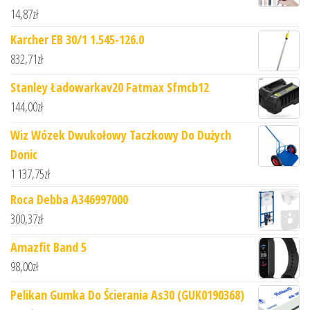
14,87
zł
Karcher EB 30/1 1.545-126.0
832,71
zł
Stanley Ładowarkav20 Fatmax Sfmcb12
144,00
zł
Wiz Wózek Dwukołowy Taczkowy Do Dużych
Donic
1 137,75
zł
Roca Debba A346997000
300,37
zł
Amazfit Band 5
98,00
zł
Pelikan Gumka Do Ścierania As30 (GUK0190368)