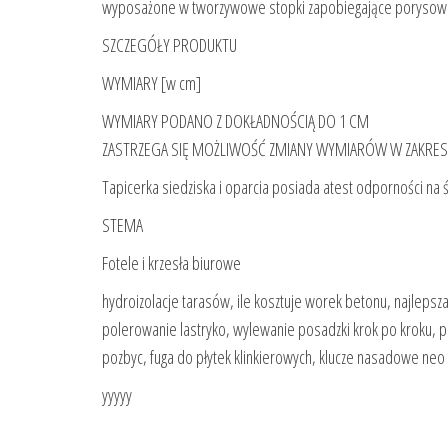
wyposażone w tworzywowe stopki zapobiegające porysowan
SZCZEGÓŁY PRODUKTU
WYMIARY [w cm]
WYMIARY PODANO Z DOKŁADNOŚCIĄ DO 1 CM
ZASTRZEGA SIĘ MOŻLIWOŚĆ ZMIANY WYMIARÓW W ZAKRES
Tapicerka siedziska i oparcia posiada atest odporności na ści
STEMA
Fotele i krzesła biurowe
hydroizolacje tarasów, ile kosztuje worek betonu, najlepsz
polerowanie lastryko, wylewanie posadzki krok po kroku, pi
pozbyc, fuga do płytek klinkierowych, klucze nasadowe neo
yyyyy