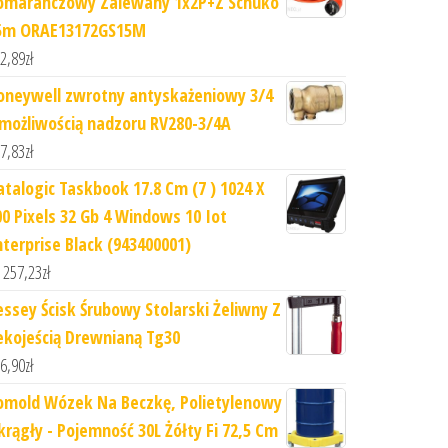
omarańczowy Zalewany 1x2P+Z Schuko
5m ORAE13172GS15M
2,89
zł
oneywell zwrotny antyskażeniowy 3/4
 możliwością nadzoru RV280-3/4A
7,83
zł
atalogic Taskbook 17.8 Cm (7 ) 1024 X
00 Pixels 32 Gb 4 Windows 10 Iot
nterprise Black (943400001)
 257,23
zł
essey Ścisk Śrubowy Stolarski Żeliwny Z
ekojeścią Drewnianą Tg30
6,90
zł
omold Wózek Na Beczkę, Polietylenowy
krągły - Pojemność 30L Żółty Fi 72,5 Cm