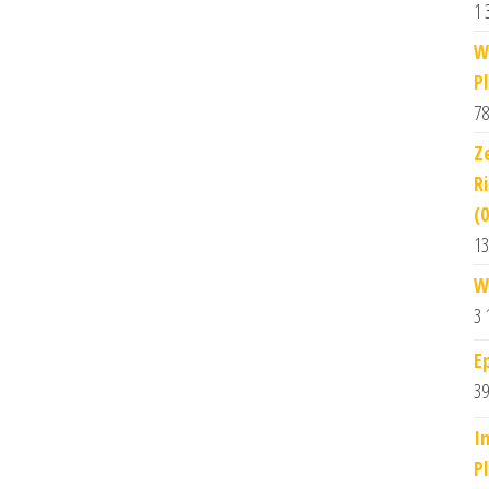
1 
W
P
78
Z
R
(
13
W
3 
E
39
I
P