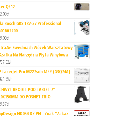
cer QF12
2,00
zł
iła Bosch GKS 18V-57 Professional
6016A2200
9,00
zł
ntra.Se Swedmach Wózek Warsztatowy
 Szafka Na Narzędzia Płyta Winylowa
757,62
zł
P LaserJet Pro M227sdn MFP (G3Q74A)
421,85
zł
CHWYT BRODIT POD TABLET 7''
20X150MM DO POSNET TRIO
9,37
zł
opDesign ND054 DZ PN - Znak "Zakaz