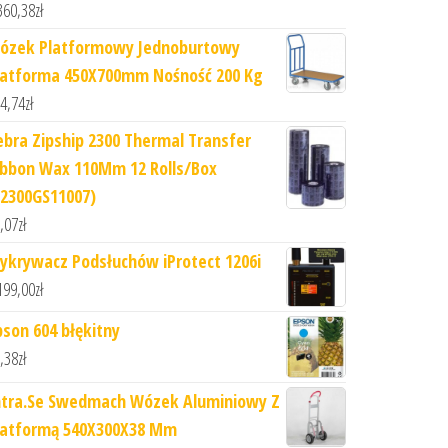
360,38
zł
ózek Platformowy Jednoburtowy
latforma 450X700mm Nośność 200 Kg
4,74
zł
ebra Zipship 2300 Thermal Transfer
ibbon Wax 110Mm 12 Rolls/Box
02300GS11007)
,07
zł
ykrywacz Podsłuchów iProtect 1206i
199,00
zł
pson 604 błękitny
,38
zł
ntra.Se Swedmach Wózek Aluminiowy Z
latformą 540X300X38 Mm