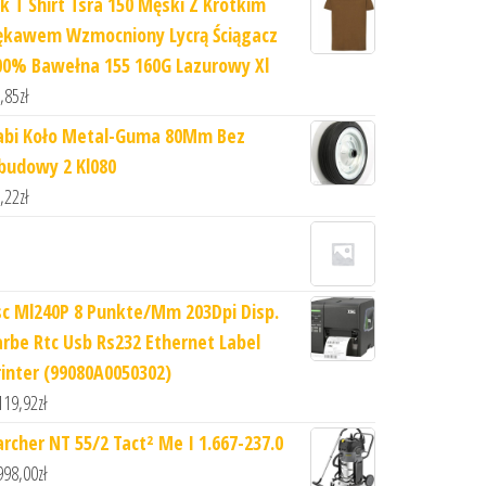
hk T Shirt Tsra 150 Męski Z Krótkim
ękawem Wzmocniony Lycrą Ściągacz
00% Bawełna 155 160G Lazurowy Xl
,85
zł
abi Koło Metal-Guma 80Mm Bez
budowy 2 Kl080
,22
zł
sc Ml240P 8 Punkte/Mm 203Dpi Disp.
arbe Rtc Usb Rs232 Ethernet Label
rinter (99080A0050302)
119,92
zł
archer NT 55/2 Tact² Me I 1.667-237.0
998,00
zł