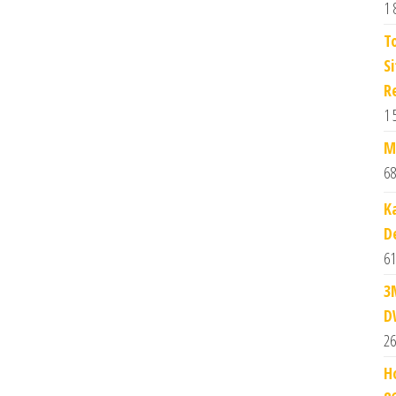
1 
T
S
R
1 
M
68
K
D
61
3
D
26
H