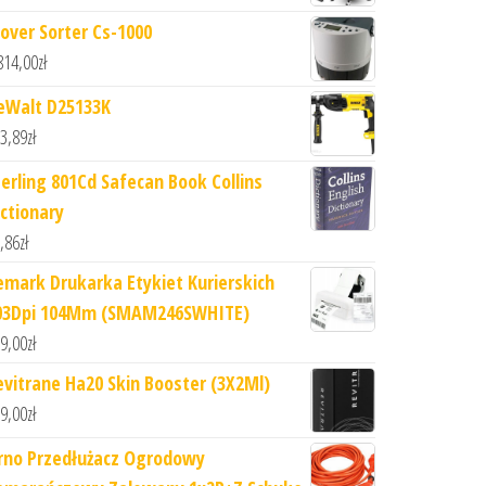
lover Sorter Cs-1000
814,00
zł
eWalt D25133K
3,89
zł
terling 801Cd Safecan Book Collins
ictionary
,86
zł
emark Drukarka Etykiet Kurierskich
03Dpi 104Mm (SMAM246SWHITE)
9,00
zł
evitrane Ha20 Skin Booster (3X2Ml)
9,00
zł
rno Przedłużacz Ogrodowy