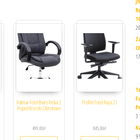
J
R
1
20
Z
O
17
T
F
Halmar Fotel Biuro Relax 2
Profim Fotel Raya 21
P
Popiel Krzesło Obrotowe
3 
K
499,00
zł
845,00
zł
9 