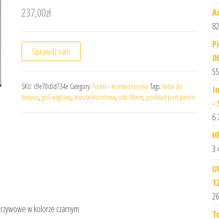
237,00
zł
A
82
P
Sprawdź sam
0
55
SKU:
c9e70c0d734e
Category:
Fotele i krzesła biurowe
Tags:
farba do
I
betonu
,
grill węglowy
,
muszla klozetowa
,
osb 18mm
,
podkład pod panele
-
6 
H
3 
U
1
26
worzywowe w kolorze czarnym
T