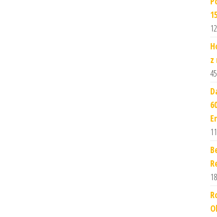
P
1
12
H
z
45
D
6
E
11
B
R
18
R
O