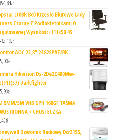
854,84
zł
opstar Lt0Bk Bc0 Krzesło Biurowe Lady
itness Czarne Z Podłokietnikami O
egulowanej Wysokości 111x56 45
512,19
zł
onitor AOC 23,8" 24G2SPAE/BK
5,00
zł
amera Hikvision Ds-2De2C400Mw-
e(F1)(S7) Darkfighter
5,90
zł
M 9MM/5M VHB GPH 160GF TAŚMA
WUSTRONNA + CHUSTECZKA
,42
zł
oneywell Dzwonek Radiowy Dcr315S,