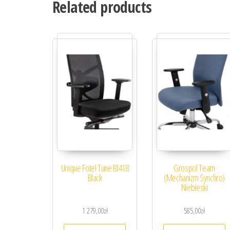
Related products
Unique Fotel Tune Bl418
Grospol Team
Black
(Mechanizm Synchro)
Niebieski
1 279,00
zł
585,00
zł