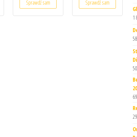
Sprawdź sam
Sprawdź sam
G
1 
D
58
S
D
50
B
2
69
R
29
O