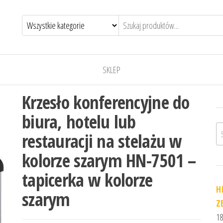
SKLEP
Krzesło konferencyjne do
biura, hotelu lub
Sz
restauracji na stelażu w
kolorze szarym HN-7501 –
tapicerka w kolorze
H
szarym
Z
18