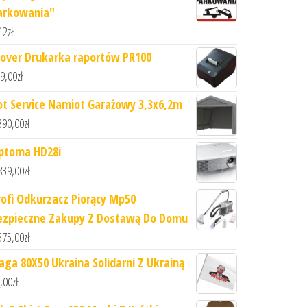
arkowania"
12
zł
lover Drukarka raportów PR100
9,00
zł
ot Service Namiot Garażowy 3,3x6,2m
390,00
zł
ptoma HD28i
839,00
zł
rofi Odkurzacz Piorący Mp50
ezpieczne Zakupy Z Dostawą Do Domu
575,00
zł
laga 80X50 Ukraina Solidarni Z Ukrainą
,00
zł