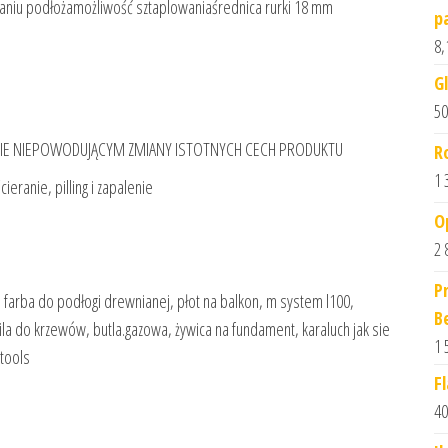
iu podłożamożliwość sztaplowaniaśrednica rurki 18 mm
p
8,
G
50
IE NIEPOWODUJĄCYM ZMIANY ISTOTNYCH CECH PRODUKTU
R
1 
eranie, pilling i zapalenie
O
2 
P
a farba do podłogi drewnianej, płot na balkon, m system l100,
B
la do krzewów, butla.gazowa, żywica na fundament, karaluch jak sie
1 
 tools
F
40