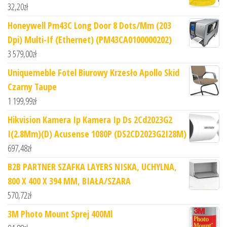
32,20
zł
Honeywell Pm43C Long Door 8 Dots/Mm (203
Dpi) Multi-If (Ethernet) (PM43CA0100000202)
3 579,00
zł
Uniquemeble Fotel Biurowy Krzesło Apollo Skid
Czarny Taupe
1 199,99
zł
Hikvision Kamera Ip Kamera Ip Ds 2Cd2023G2
I(2.8Mm)(D) Acusense 1080P (DS2CD2023G2I28M)
697,48
zł
B2B PARTNER SZAFKA LAYERS NISKA, UCHYLNA,
800 X 400 X 394 MM, BIAŁA/SZARA
570,72
zł
3M Photo Mount Sprej 400Ml