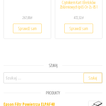
Czytnikiem Kart I Breloków
Zbliżeniowych Ip65 Or-Zs-851
267,00
zł
472,32
zł
Sprawdź sam
Sprawdź sam
SZUKAJ
Szukaj:
PRODUKTY
Epson Filtr Powietrza ELPAF40