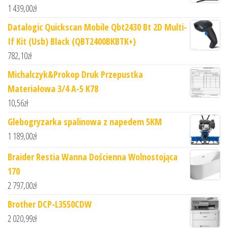
1 439,00
zł
Datalogic Quickscan Mobile Qbt2430 Bt 2D Multi-
If Kit (Usb) Black (QBT2400BKBTK+)
782,10
zł
Michalczyk&Prokop Druk Przepustka
Materiałowa 3/4 A-5 K78
10,56
zł
Glebogryzarka spalinowa z napedem 5KM
1 189,00
zł
Braider Restia Wanna Dościenna Wolnostojąca
170
2 797,00
zł
Brother DCP-L3550CDW
2 020,99
zł