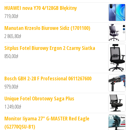
HUAWEI nova Y70 4/128GB Błękitny
719,00
zł
Manutan Krzesło Biurowe Sidiz (1701100)
2 865,80
zł
Sitplus Fotel Biurowy Ergon 2 Czarny Siatka
850,00
zł
Bosch GBH 2-28 F Professional 0611267600
979,00
zł
Unique Fotel Obrotowy Saga Plus
1 249,00
zł
Monitor Iiyama 27" G-MASTER Red Eagle
(G2770QSU-B1)