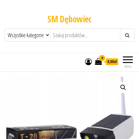
SM Dębowiec
0
0,00zł
Menu