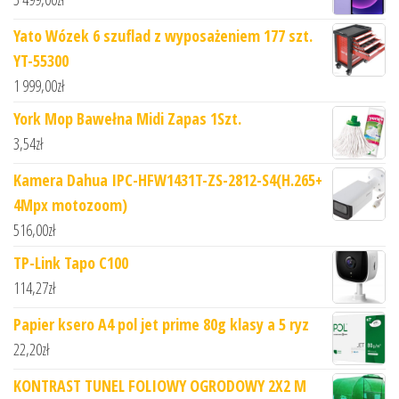
Yato Wózek 6 szuflad z wyposażeniem 177 szt.
YT-55300
1 999,00
zł
York Mop Bawełna Midi Zapas 1Szt.
3,54
zł
Kamera Dahua IPC-HFW1431T-ZS-2812-S4(H.265+
4Mpx motozoom)
516,00
zł
TP-Link Tapo C100
114,27
zł
Papier ksero A4 pol jet prime 80g klasy a 5 ryz
22,20
zł
KONTRAST TUNEL FOLIOWY OGRODOWY 2X2 M