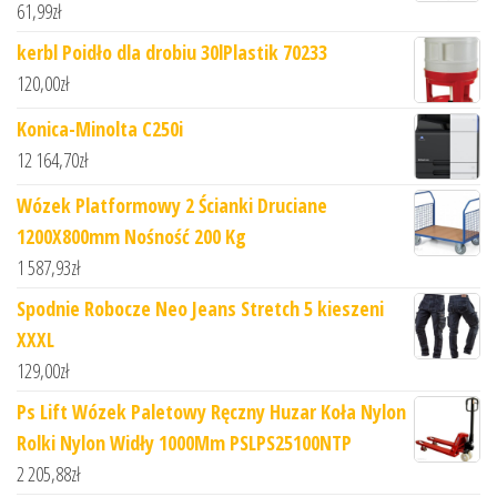
61,99
zł
kerbl Poidło dla drobiu 30lPlastik 70233
120,00
zł
Konica-Minolta C250i
12 164,70
zł
Wózek Platformowy 2 Ścianki Druciane
1200X800mm Nośność 200 Kg
1 587,93
zł
Spodnie Robocze Neo Jeans Stretch 5 kieszeni
XXXL
129,00
zł
Ps Lift Wózek Paletowy Ręczny Huzar Koła Nylon
Rolki Nylon Widły 1000Mm PSLPS25100NTP
2 205,88
zł