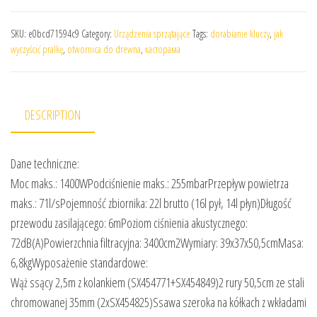
SKU:
e0bcd71594c9
Category:
Urządzenia sprzątające
Tags:
dorabianie kluczy
,
jak
wyczyścić pralkę
,
otwornica do drewna
,
касторама
DESCRIPTION
Dane techniczne:
Moc maks.: 1400WPodciśnienie maks.: 255mbarPrzepływ powietrza
maks.: 71l/sPojemność zbiornika: 22l brutto (16l pył, 14l płyn)Długość
przewodu zasilającego: 6mPoziom ciśnienia akustycznego:
72dB(A)Powierzchnia filtracyjna: 3400cm2Wymiary: 39x37x50,5cmMasa:
6,8kgWyposażenie standardowe:
Wąż ssący 2,5m z kolankiem (SX454771+SX454849)2 rury 50,5cm ze stali
chromowanej 35mm (2xSX454825)Ssawa szeroka na kółkach z wkładami